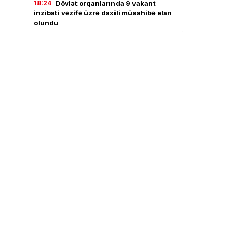
18:24
Dövlət orqanlarında 9 vakant
inzibati vəzifə üzrə daxili müsahibə elan
olundu
18:02
Jurnalistika ixtisası üzrə qabiliyyət
imtahanının nəticələri açıqlandı
17:43
Həftəsonu güclü külək əsəcək –
XƏBƏRDARLIQ
17:23
Rüşvətlə bağlı həbs olunan vəzifəli
şəxslərin məhkəməsi başlayır
17:04
Lənkəranda təqaüdçüləri aldadan
şəxs saxlanılıb
16:09
Putin hərbi elitanı nəzarətdə
saxlamaq üçün FTX-i gücləndirir
–
Bloomberg
15:58
Ədliyyə naziri Lerikdə vətəndaşları
qəbul edib