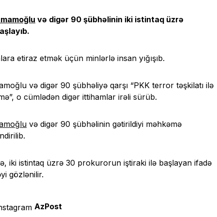
İmamoğlu
və digər 90 şübhəlinin iki istintaq üzrə
aşlayıb.
ra etiraz etmək üçün minlərlə insan yığışıb.
moğlu və digər 90 şübhəliyə qarşı “PKK terror təşkilatı ilə
ə”, o cümlədən digər ittihamlar irəli sürüb.
amoğlu
və digər 90 şübhəlinin gətirildiyi məhkəmə
dirilib.
, iki istintaq üzrə 30 prokurorun iştiraki ilə başlayan ifadə
 gözlənilir.
AzPost