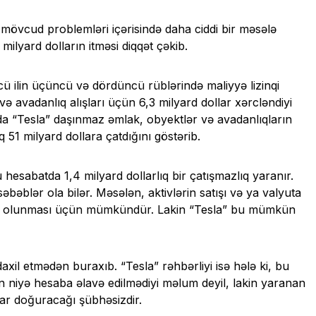
 mövcud problemləri içərisində daha ciddi bir məsələ
ilyard dolların itməsi diqqət çəkib.
cü ilin üçüncü və dördüncü rüblərində maliyyə lizinqi
və avadanlıq alışları üçün 6,3 milyard dollar xərcləndiyi
ında “Tesla” daşınmaz əmlak, obyektlər və avadanlıqların
 51 milyard dollara çatdığını göstərib.
hesabatda 1,4 milyard dollarlıq bir çatışmazlıq yaranır.
səbəblər ola bilər. Məsələn, aktivlərin satışı və ya valyuta
zah olunması üçün mümkündür. Lakin “Tesla” bu mümkün
axil etmədən buraxıb. “Tesla” rəhbərliyi isə hələ ki, bu
n niyə hesaba əlavə edilmədiyi məlum deyil, lakin yaranan
llar doğuracağı şübhəsizdir.