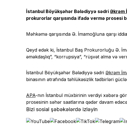
İstanbul Böyükşəhər Bələdiyyə sədri
Əkrəm 
prokurorlar qarşısında ifadə vermə prosesi b
Məhkəmə qarşısında Ə. İmamoğluna qarşı iddiala
Qeyd edək ki, İstanbul Baş Prokurorluğu Ə. İma
əməkdaşlıq”, “korrupsiya”, “rüşvət alma və verm
İstanbul Böyükşəhər Bələdiyyə sədri
Əkrəm İm
binasının ətrafında təhlükəsizlik tədbirləri güclən
APA
-nın İstanbul müxbirinin verdiyi xəbərə görə
prosesinin səhər saatlarına qədər davam edəcəyi
Bizi sosial şəbəkələrdə izləyin