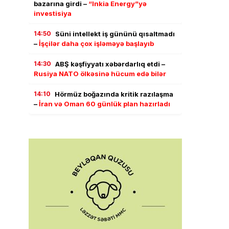
bazarına girdi –
“Inkia Energy”yə
investisiya
14:50
Süni intellekt iş gününü qısaltmadı
–
İşçilər daha çox işləməyə başlayıb
14:30
ABŞ kəşfiyyatı xəbərdarlıq etdi –
Rusiya NATO ölkəsinə hücum edə bilər
14:10
Hörmüz boğazında kritik razılaşma
–
İran və Oman 60 günlük plan hazırladı