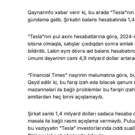
Qaynarinfo xəbər verir ki, bu arada “Tesla”nın
gündəmə gəlib. Şirkətin balans hesabatında 1,4 m
“Tesla”nın pul axını hesabatlarına görə, 2024-
istisna olmaqla, satışlar çıxdıqdan sonra əmlak 
bildirilib. Lakin eyni dövrə aid balans hesabat
ümumi dəyərinin cəmi 4,9 milyard dollar artaraq
“Financial Times” nəşrinin məlumatına görə, bu 
Qeyd edilir ki, bu fərqi izah edə biləcək qanuni 
məzənnələri ilə bağlı problemlər bu fərqin i
amillərdən heç birini açıqlamayıb.
Şirkət sanki 1,4 milyard dolları sadəcə hesaba d
məsələ ilə bağlı rəsmi açıqlama verməyib. Pulu
bu vəziyyətin “Tesla” investorlarında ciddi sua