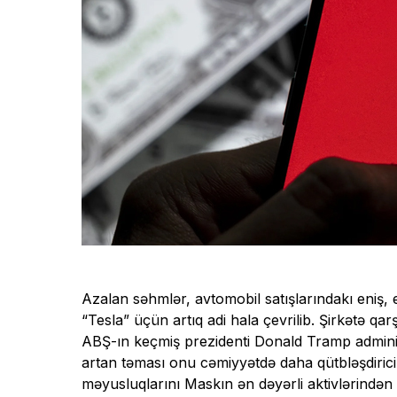
Azalan səhmlər, avtomobil satışlarındakı eniş, 
“Tesla” üçün artıq adi hala çevrilib. Şirkətə qar
ABŞ-ın keçmiş prezidenti Donald Tramp administr
artan təması onu cəmiyyətdə daha qütbləşdirici 
məyusluqlarını Maskın ən dəyərli aktivlərindən b