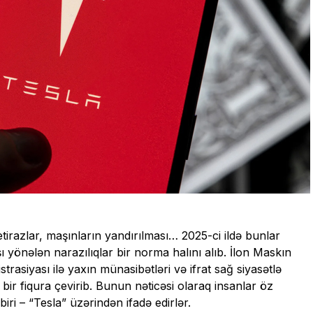
etirazlar, maşınların yandırılması… 2025-ci ildə bunlar
şı yönələn narazılıqlar bir norma halını alıb. İlon Maskın
asiyası ilə yaxın münasibətləri və ifrat sağ siyasətlə
bir fiqura çevirib. Bunun nəticəsi olaraq insanlar öz
iri – “Tesla” üzərindən ifadə edirlər.