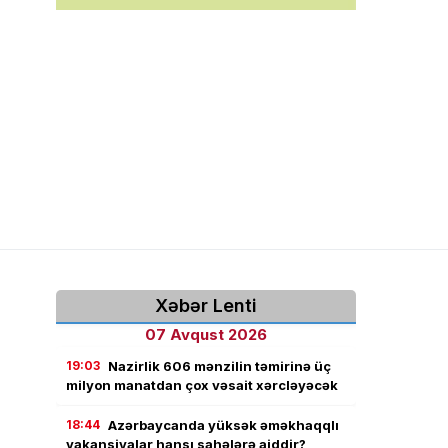
Xəbər Lenti
07 Avqust 2026
19:03
Nazirlik 606 mənzilin təmirinə üç
milyon manatdan çox vəsait xərcləyəcək
18:44
Azərbaycanda yüksək əməkhaqqlı
vakansiyalar hansı sahələrə aiddir?