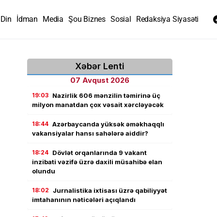
Din
İdman
Media
Şou Biznes
Sosial
Redaksiya Siyasəti
Xəbər Lenti
07 Avqust 2026
19:03
Nazirlik 606 mənzilin təmirinə üç
milyon manatdan çox vəsait xərcləyəcək
18:44
Azərbaycanda yüksək əməkhaqqlı
vakansiyalar hansı sahələrə aiddir?
18:24
Dövlət orqanlarında 9 vakant
inzibati vəzifə üzrə daxili müsahibə elan
olundu
18:02
Jurnalistika ixtisası üzrə qabiliyyət
imtahanının nəticələri açıqlandı