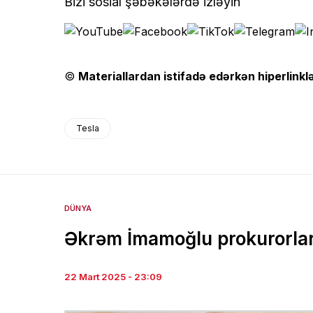
Bizi sosial şəbəkələrdə izləyin
©
Materiallardan istifadə edərkən hiperlinklə
Tesla
DÜNYA
Əkrəm İmamoğlu prokurorlar 
22 Mart 2025 - 23:09