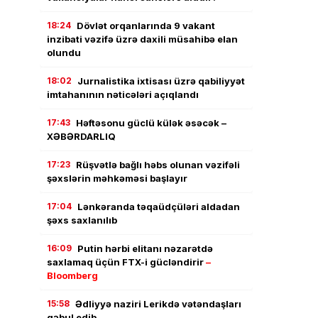
18:24
Dövlət orqanlarında 9 vakant
inzibati vəzifə üzrə daxili müsahibə elan
olundu
18:02
Jurnalistika ixtisası üzrə qabiliyyət
imtahanının nəticələri açıqlandı
17:43
Həftəsonu güclü külək əsəcək –
XƏBƏRDARLIQ
17:23
Rüşvətlə bağlı həbs olunan vəzifəli
şəxslərin məhkəməsi başlayır
17:04
Lənkəranda təqaüdçüləri aldadan
şəxs saxlanılıb
16:09
Putin hərbi elitanı nəzarətdə
saxlamaq üçün FTX-i gücləndirir
–
Bloomberg
15:58
Ədliyyə naziri Lerikdə vətəndaşları
qəbul edib