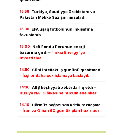
15:56
Türkiyə, Səudiyyə Ərəbistanı və
Pakistan Məkkə Sazişini imzaladı
15:36
EFA uşaq futbolunun inkişafına
fokuslanıb
15:00
Neft Fondu Perunun enerji
bazarına girdi –
“Inkia Energy”yə
investisiya
14:50
Süni intellekt iş gününü qısaltmadı
–
İşçilər daha çox işləməyə başlayıb
14:30
ABŞ kəşfiyyatı xəbərdarlıq etdi –
Rusiya NATO ölkəsinə hücum edə bilər
14:10
Hörmüz boğazında kritik razılaşma
–
İran və Oman 60 günlük plan hazırladı