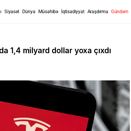
ı
Siyasət
Dünya
Müsahibə
İqtisadiyyat
Araşdırma
Gündəm
a 1,4 milyard dollar yoxa çıxdı