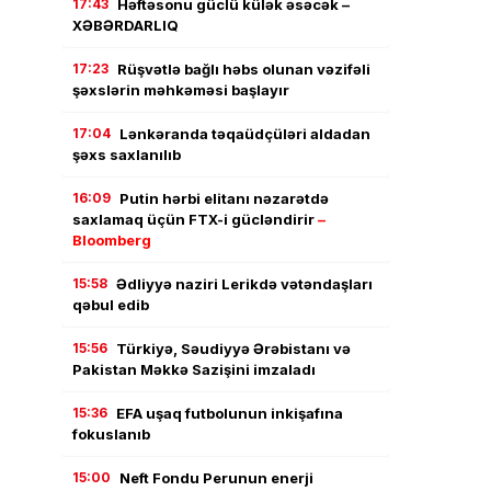
17:43
Həftəsonu güclü külək əsəcək –
XƏBƏRDARLIQ
17:23
Rüşvətlə bağlı həbs olunan vəzifəli
şəxslərin məhkəməsi başlayır
17:04
Lənkəranda təqaüdçüləri aldadan
şəxs saxlanılıb
16:09
Putin hərbi elitanı nəzarətdə
saxlamaq üçün FTX-i gücləndirir
–
Bloomberg
15:58
Ədliyyə naziri Lerikdə vətəndaşları
qəbul edib
15:56
Türkiyə, Səudiyyə Ərəbistanı və
Pakistan Məkkə Sazişini imzaladı
15:36
EFA uşaq futbolunun inkişafına
fokuslanıb
15:00
Neft Fondu Perunun enerji