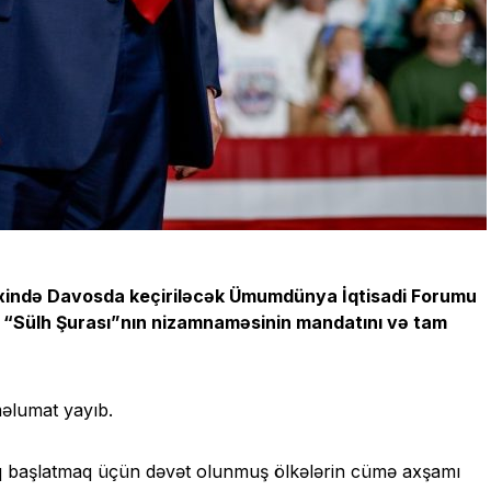
ixində Davosda keçiriləcək Ümumdünya İqtisadi Forumu
 “Sülh Şurası”nın nizamnaməsinin mandatını və tam
əlumat yayıb.
 başlatmaq üçün dəvət olunmuş ölkələrin cümə axşamı