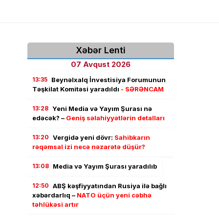
Xəbər Lenti
07 Avqust 2026
13:35
Beynəlxalq İnvestisiya Forumunun
Təşkilat Komitəsi yaradıldı
- SƏRƏNCAM
13:28
Yeni Media və Yayım Şurası nə
edəcək? –
Geniş səlahiyyətlərin detalları
13:20
Vergidə yeni dövr:
Sahibkarın
rəqəmsal izi necə nəzarətə düşür?
13:08
Media və Yayım Şurası yaradılıb
12:50
ABŞ kəşfiyyatından Rusiya ilə bağlı
xəbərdarlıq –
NATO üçün yeni cəbhə
təhlükəsi artır