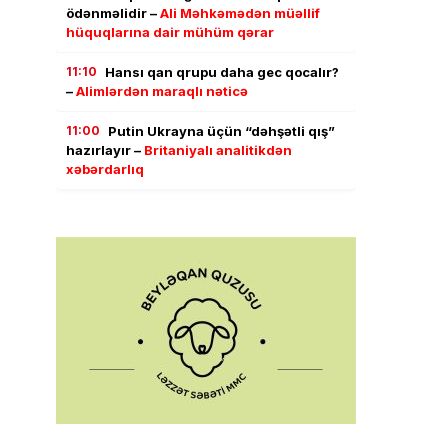
ödənməlidir –
Ali Məhkəmədən müəllif
hüquqlarına dair mühüm qərar
11:10
Hansı qan qrupu daha gec qocalır?
–
Alimlərdən maraqlı nəticə
11:00
Putin Ukrayna üçün “dəhşətli qış”
hazırlayır –
Britaniyalı analitikdən
xəbərdarlıq