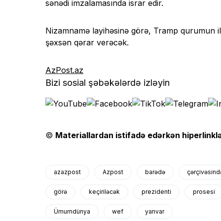
sənədi imzalamasında israr edir.
Nizamnamə layihəsinə görə, Tramp qurumun ilk 
şəxsən qərar verəcək.
AzPost.az
Bizi sosial şəbəkələrdə izləyin
©
Materiallardan istifadə edərkən hiperlinklə
azazpost
Azpost
barədə
çərçivəsind
görə
keçiriləcək
prezidenti
prosesi
Ümumdünya
wef
yanvar