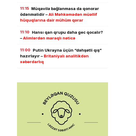
11:15
Müqavilə bağlanmasa da qonorar
ödənməlidir –
Ali Məhkəmədən müəllif
hüquqlarına dair mühüm qərar
11:10
Hansı qan qrupu daha gec qocalır?
–
Alimlərdən maraqlı nəticə
11:00
Putin Ukrayna üçün “dəhşətli qış”
hazırlayır –
Britaniyalı analitikdən
xəbərdarlıq