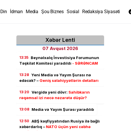
Din
İdman
Media
Şou Biznes
Sosial
Redaksiya Siyasəti
Xəbər Lenti
07 Avqust 2026
13:35
Beynəlxalq İnvestisiya Forumunun
Təşkilat Komitəsi yaradıldı
- SƏRƏNCAM
13:28
Yeni Media və Yayım Şurası nə
edəcək? –
Geniş səlahiyyətlərin detalları
13:20
Vergidə yeni dövr:
Sahibkarın
rəqəmsal izi necə nəzarətə düşür?
13:08
Media və Yayım Şurası yaradılıb
12:50
ABŞ kəşfiyyatından Rusiya ilə bağlı
xəbərdarlıq –
NATO üçün yeni cəbhə