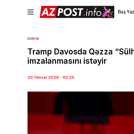
Baş Yaz
DÜNYA
Tramp Davosda Qəzza “Sülh
imzalanmasını istəyir
20 Yanvar 2026 - 00:25