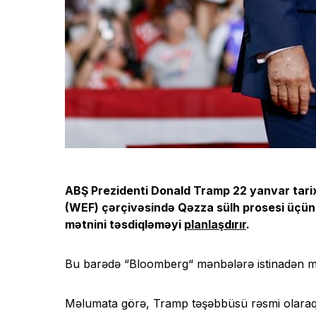
ABŞ Prezidenti Donald Tramp 22 yanvar tar
(WEF) çərçivəsində Qəzza sülh prosesi üçün
mətnini təsdiqləməyi
planlaşdırır
.
Bu barədə “Bloomberg“ mənbələrə istinadən m
Məlumata görə, Tramp təşəbbüsü rəsmi olaraq