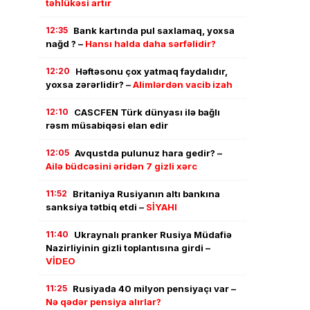
təhlükəsi artır
12:35
Bank kartında pul saxlamaq, yoxsa
nağd ? –
Hansı halda daha sərfəlidir?
12:20
Həftəsonu çox yatmaq faydalıdır,
yoxsa zərərlidir? –
Alimlərdən vacib izah
12:10
CASCFEN Türk dünyası ilə bağlı
rəsm müsabiqəsi elan edir
12:05
Avqustda pulunuz hara gedir? –
Ailə büdcəsini əridən 7 gizli xərc
11:52
Britaniya Rusiyanın altı bankına
sanksiya tətbiq etdi –
SİYAHI
11:40
Ukraynalı pranker Rusiya Müdafiə
Nazirliyinin gizli toplantısına girdi –
VİDEO
11:25
Rusiyada 40 milyon pensiyaçı var –
Nə qədər pensiya alırlar?