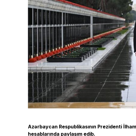
Azərbaycan Respublikasının Prezidenti İlham 
hesablarında paylaşım
edib
.