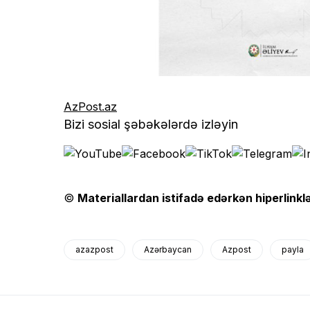
AzPost.az
Bizi sosial şəbəkələrdə izləyin
©
Materiallardan istifadə edərkən hiperlinklə
azazpost
Azərbaycan
Azpost
payla