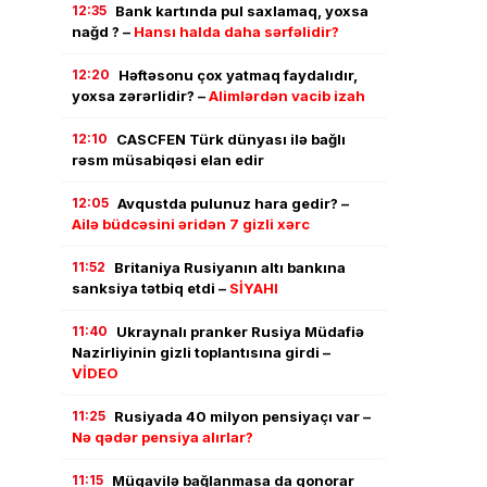
12:35
Bank kartında pul saxlamaq, yoxsa
nağd ? –
Hansı halda daha sərfəlidir?
12:20
Həftəsonu çox yatmaq faydalıdır,
yoxsa zərərlidir? –
Alimlərdən vacib izah
12:10
CASCFEN Türk dünyası ilə bağlı
rəsm müsabiqəsi elan edir
12:05
Avqustda pulunuz hara gedir? –
Ailə büdcəsini əridən 7 gizli xərc
11:52
Britaniya Rusiyanın altı bankına
sanksiya tətbiq etdi –
SİYAHI
11:40
Ukraynalı pranker Rusiya Müdafiə
Nazirliyinin gizli toplantısına girdi –
VİDEO
11:25
Rusiyada 40 milyon pensiyaçı var –
Nə qədər pensiya alırlar?
11:15
Müqavilə bağlanmasa da qonorar