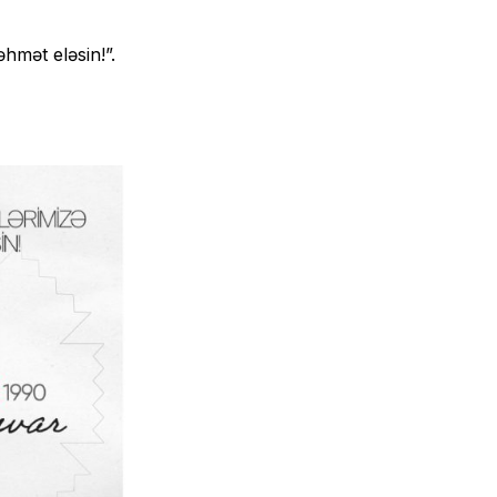
əhmət eləsin!”.