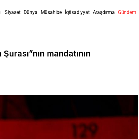
ı
Siyasət
Dünya
Müsahibə
İqtisadiyyat
Araşdırma
Gündəm
 Şurası”nın mandatının