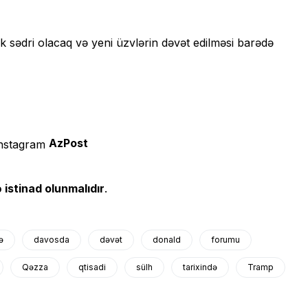
sədri olacaq və yeni üzvlərin dəvət edilməsi barədə
AzPost
 istinad olunmalıdır
.
ə
davosda
dəvət
donald
forumu
Qəzza
qtisadi
sülh
tarixində
Tramp