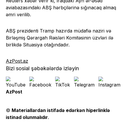
Reuters xəbər verir ki, İraqdakı Ayn əl-Əsəd
aviabazasındakı ABŞ hərbçilərinə sığınacaq almaq
əmri verilib.
ABŞ prezidenti Tramp hazırda müdafiə naziri və
Birləşmiş Qərargah Rəisləri Komitəsinin üzvləri ilə
birlikdə Situasiya otağındadır.
AzPost.az
Bizi sosial şəbəkələrdə izləyin
AzPost
©
Materiallardan istifadə edərkən hiperlinklə
istinad olunmalıdır
.