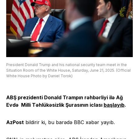
President Donald Trump and his national security team meet in the
Situation Room of the White House, Saturday, June 21, 2025. (Official
White House Photo by Daniel Torok)
ABŞ prezidenti Donald Trampın rəhbərliyi ilə Ağ
Evdə Milli Təhlükəsizlik Şurasının iclası
başlayıb
.
AzPost
bildirir ki, bu barədə BBC xəbər yayıb.