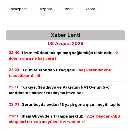
azazpost
Azpost
verir
xəbər
Xəbər Lenti
08 Avqust 2026
22:40
Uzun müddət tək qalmaq sağlamlığa təsir edir –
2
ildən sonra nə baş verir?
22:23
3 gün telefondan uzaq qaldı:
baş verənlər onu
təəccübləndirdi
22:11
Türkiyə, Səudiyyə və Pakistan NATO-nun 5-ci
maddəsinə bənzər razılaşma imzaladı
22:01
Goranboyda evdən 18 yaşlı gənc qızın meyiti tapıldı
21:21
İlham Əliyevdən Trampa məktub:
“Azərbaycan-ABŞ
əlaqələri tarixdə ən yüksək zirvədədir”