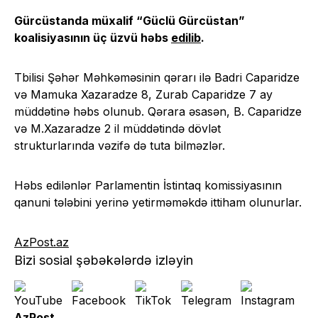
Gürcüstanda müxalif “Güclü Gürcüstan”
koalisiyasının üç üzvü həbs
edilib
.
Tbilisi Şəhər Məhkəməsinin qərarı ilə Badri Caparidze
və Mamuka Xazaradze 8, Zurab Caparidze 7 ay
müddətinə həbs olunub. Qərara əsasən, B. Caparidze
və M.Xazaradze 2 il müddətində dövlət
strukturlarında vəzifə də tuta bilməzlər.
Həbs edilənlər Parlamentin İstintaq komissiyasının
qanuni tələbini yerinə yetirməməkdə ittiham olunurlar.
AzPost.az
Bizi sosial şəbəkələrdə izləyin
AzPost