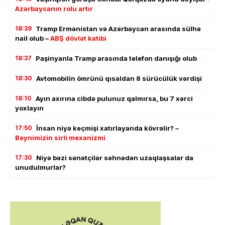
Azərbaycanın rolu artır
18:39
Tramp Ermənistan və Azərbaycan arasında sülhə
nail olub –
ABŞ dövlət katibi
18:37
Paşinyanla Tramp arasında telefon danışığı olub
18:30
Avtomobilin ömrünü qısaldan 8 sürücülük vərdişi
18:10
Ayın axırına cibdə pulunuz qalmırsa, bu 7 xərci
yoxlayın
17:50
İnsan niyə keçmişi xatırlayanda kövrəlir? –
Beynimizin sirli mexanizmi
17:30
Niyə bəzi sənətçilər səhnədən uzaqlaşsalar da
unudulmurlar?