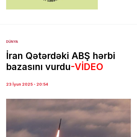
DÜNYA
İran Qətərdəki ABŞ hərbi
bazasını vurdu
-VİDEO
23 İyun 2025 - 20:54