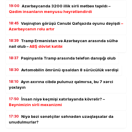
19:00
Azərbaycanda 3200 illik sirli mətbəx tapıldı –
Qədim insanların menyusu heyrətləndirdi
18:45
Vaşinqton görüşü Cənubi Qafqazda oyunu dəyişdi
–
Azərbaycanın rolu artır
18:39
Tramp Ermənistan və Azərbaycan arasında sülhə
nail olub –
ABŞ dövlət katibi
18:37
Paşinyanla Tramp arasında telefon danışığı olub
18:30
Avtomobilin ömrünü qısaldan 8 sürücülük vərdişi
18:10
Ayın axırına cibdə pulunuz qalmırsa, bu 7 xərci
yoxlayın
17:50
İnsan niyə keçmişi xatırlayanda kövrəlir? –
Beynimizin sirli mexanizmi
17:30
Niyə bəzi sənətçilər səhnədən uzaqlaşsalar da
unudulmurlar?