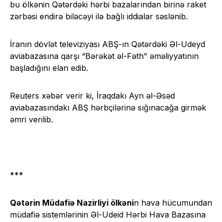
bu ölkənin Qətərdəki hərbi bazalarından birinə raket
zərbəsi endirə biləcəyi ilə bağlı iddialar səslənib.
İranın dövlət televiziyası ABŞ-ın Qətərdəki Əl-Udeyd
aviabazasına qarşı “Bərəkət əl-Fəth” əməliyyatının
başladığını elan edib.
Reuters xəbər verir ki, İraqdakı Ayn əl-Əsəd
aviabazasındakı ABŞ hərbçilərinə sığınacağa girmək
əmri verilib.
***
Qətərin Müdafiə Nazirliyi ölkəni
n hava hücumundan
müdafiə sistemlərinin Əl-Udeid Hərbi Hava Bazasına