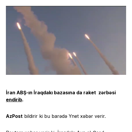
İran ABŞ-ın İraqdakı bazasına da raket zərbəsi
endirib
.
AzPost
bildirir ki bu barədə Ynet xəbər verir.