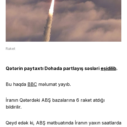
Raket
Qətərin paytaxtı Dohada partlayış səsləri
eşidilib
.
Bu haqda
BBC
məlumat yayıb.
İranın Qətərdəki ABŞ bazalarına 6 raket atdığı
bildirilir.
Qeyd edək ki, ABŞ mətbuatında İranın yaxın saatlarda