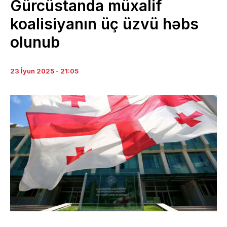
Gürcüstanda müxalif
koalisiyanın üç üzvü həbs
olunub
23 İyun 2025 - 21:05