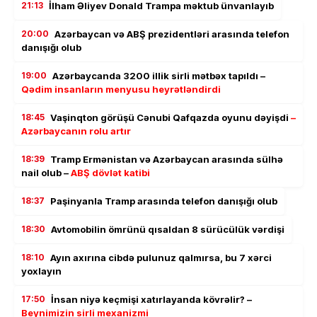
21:13
İlham Əliyev Donald Trampa məktub ünvanlayıb
20:00
Azərbaycan və ABŞ prezidentləri arasında telefon
danışığı olub
19:00
Azərbaycanda 3200 illik sirli mətbəx tapıldı –
Qədim insanların menyusu heyrətləndirdi
18:45
Vaşinqton görüşü Cənubi Qafqazda oyunu dəyişdi
–
Azərbaycanın rolu artır
18:39
Tramp Ermənistan və Azərbaycan arasında sülhə
nail olub –
ABŞ dövlət katibi
18:37
Paşinyanla Tramp arasında telefon danışığı olub
18:30
Avtomobilin ömrünü qısaldan 8 sürücülük vərdişi
18:10
Ayın axırına cibdə pulunuz qalmırsa, bu 7 xərci
yoxlayın
17:50
İnsan niyə keçmişi xatırlayanda kövrəlir? –
Beynimizin sirli mexanizmi