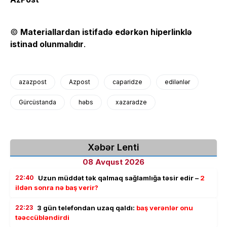
©
Materiallardan istifadə edərkən hiperlinklə
istinad olunmalıdır
.
azazpost
Azpost
caparidze
edilənlər
Gürcüstanda
həbs
xazaradze
Xəbər Lenti
08 Avqust 2026
22:40
Uzun müddət tək qalmaq sağlamlığa təsir edir –
2
ildən sonra nə baş verir?
22:23
3 gün telefondan uzaq qaldı:
baş verənlər onu
təəccübləndirdi