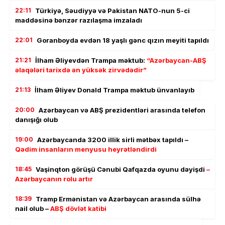
22:11
Türkiyə, Səudiyyə və Pakistan NATO-nun 5-ci
maddəsinə bənzər razılaşma imzaladı
22:01
Goranboyda evdən 18 yaşlı gənc qızın meyiti tapıldı
21:21
İlham Əliyevdən Trampa məktub:
“Azərbaycan-ABŞ
əlaqələri tarixdə ən yüksək zirvədədir”
21:13
İlham Əliyev Donald Trampa məktub ünvanlayıb
20:00
Azərbaycan və ABŞ prezidentləri arasında telefon
danışığı olub
19:00
Azərbaycanda 3200 illik sirli mətbəx tapıldı –
Qədim insanların menyusu heyrətləndirdi
18:45
Vaşinqton görüşü Cənubi Qafqazda oyunu dəyişdi
–
Azərbaycanın rolu artır
18:39
Tramp Ermənistan və Azərbaycan arasında sülhə
nail olub –
ABŞ dövlət katibi