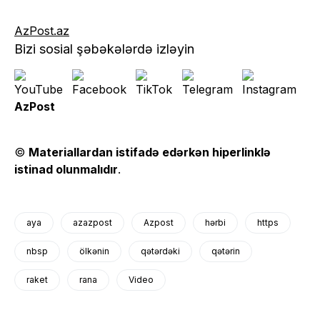
AzPost.az
Bizi sosial şəbəkələrdə izləyin
AzPost
©
Materiallardan istifadə edərkən hiperlinklə
istinad olunmalıdır
.
aya
azazpost
Azpost
hərbi
https
nbsp
ölkənin
qətərdəki
qətərin
raket
rana
Video