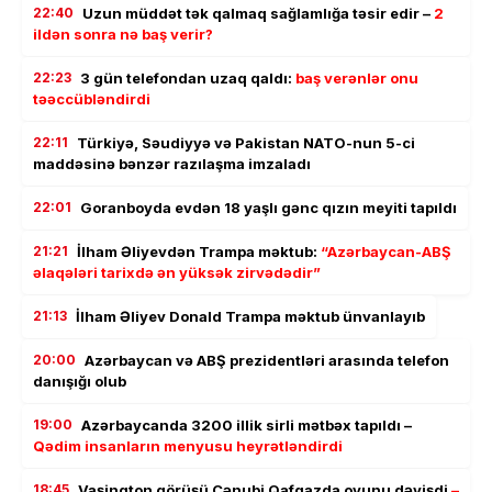
22:40
Uzun müddət tək qalmaq sağlamlığa təsir edir –
2
ildən sonra nə baş verir?
22:23
3 gün telefondan uzaq qaldı:
baş verənlər onu
təəccübləndirdi
22:11
Türkiyə, Səudiyyə və Pakistan NATO-nun 5-ci
maddəsinə bənzər razılaşma imzaladı
22:01
Goranboyda evdən 18 yaşlı gənc qızın meyiti tapıldı
21:21
İlham Əliyevdən Trampa məktub:
“Azərbaycan-ABŞ
əlaqələri tarixdə ən yüksək zirvədədir”
21:13
İlham Əliyev Donald Trampa məktub ünvanlayıb
20:00
Azərbaycan və ABŞ prezidentləri arasında telefon
danışığı olub
19:00
Azərbaycanda 3200 illik sirli mətbəx tapıldı –
Qədim insanların menyusu heyrətləndirdi
18:45
Vaşinqton görüşü Cənubi Qafqazda oyunu dəyişdi
–