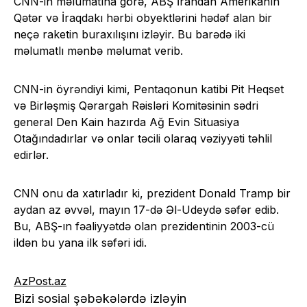
CNN-in məlumatına görə, ABŞ İrandan Amerikanın
Qətər və İraqdakı hərbi obyektlərini hədəf alan bir
neçə raketin buraxılışını izləyir. Bu barədə iki
məlumatlı mənbə məlumat verib.
CNN-in öyrəndiyi kimi, Pentaqonun katibi Pit Heqset
və Birləşmiş Qərargah Rəisləri Komitəsinin sədri
general Den Kain hazırda Ağ Evin Situasiya
Otağındadırlar və onlar təcili olaraq vəziyyəti təhlil
edirlər.
CNN onu da xatırladır ki, prezident Donald Tramp bir
aydan az əvvəl, mayın 17-də Əl-Udeydə səfər edib.
Bu, ABŞ-ın fəaliyyətdə olan prezidentinin 2003-cü
ildən bu yana ilk səfəri idi.
AzPost.az
Bizi sosial şəbəkələrdə izləyin