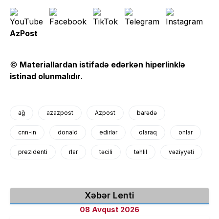
AzPost
©
Materiallardan istifadə edərkən hiperlinklə
istinad olunmalıdır
.
ağ
azazpost
Azpost
barədə
cnn-in
donald
edirlər
olaraq
onlar
prezidenti
rlar
təcili
təhlil
vəziyyəti
Xəbər Lenti
08 Avqust 2026