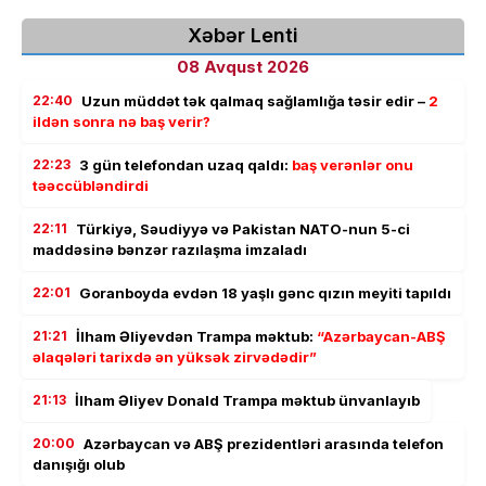
Xəbər Lenti
08 Avqust 2026
22:40
Uzun müddət tək qalmaq sağlamlığa təsir edir –
2
ildən sonra nə baş verir?
22:23
3 gün telefondan uzaq qaldı:
baş verənlər onu
təəccübləndirdi
22:11
Türkiyə, Səudiyyə və Pakistan NATO-nun 5-ci
maddəsinə bənzər razılaşma imzaladı
22:01
Goranboyda evdən 18 yaşlı gənc qızın meyiti tapıldı
21:21
İlham Əliyevdən Trampa məktub:
“Azərbaycan-ABŞ
əlaqələri tarixdə ən yüksək zirvədədir”
21:13
İlham Əliyev Donald Trampa məktub ünvanlayıb
20:00
Azərbaycan və ABŞ prezidentləri arasında telefon
danışığı olub