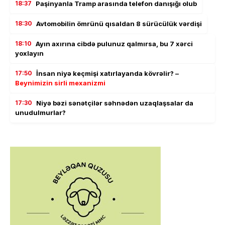
18:37
Paşinyanla Tramp arasında telefon danışığı olub
18:30
Avtomobilin ömrünü qısaldan 8 sürücülük vərdişi
18:10
Ayın axırına cibdə pulunuz qalmırsa, bu 7 xərci
yoxlayın
17:50
İnsan niyə keçmişi xatırlayanda kövrəlir? –
Beynimizin sirli mexanizmi
17:30
Niyə bəzi sənətçilər səhnədən uzaqlaşsalar da
unudulmurlar?