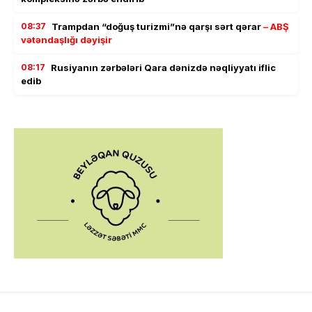
08:37
Trampdan “doğuş turizmi”nə qarşı sərt qərar
– ABŞ
vətəndaşlığı dəyişir
08:17
Rusiyanın zərbələri Qara dənizdə nəqliyyatı iflic
edib