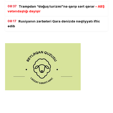
08:37
Trampdan “doğuş turizmi”nə qarşı sərt qərar
– ABŞ
vətəndaşlığı dəyişir
08:17
Rusiyanın zərbələri Qara dənizdə nəqliyyatı iflic
edib