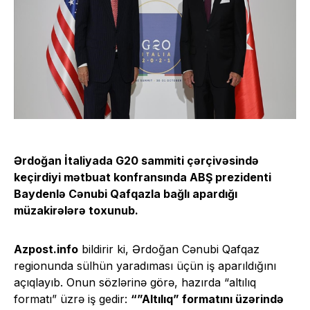
Ərdoğan İtaliyada G20 sammiti çərçivəsində
keçirdiyi mətbuat konfransında ABŞ prezidenti
Baydenlə Cənubi Qafqazla bağlı apardığı
müzakirələrə toxunub.
Azpost.info
bildirir ki, Ərdoğan Cənubi Qafqaz
regionunda sülhün yaradıması üçün iş aparıldığını
açıqlayıb. Onun sözlərinə görə, hazırda “altılıq
formatı” üzrə iş gedir:
“”Altılıq” formatını üzərində