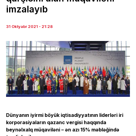
imzalayıb
31 Oktyabr 2021 - 21:28
Dünyanın iyirmi böyük iqtisadiyyatının liderləri iri
korporasiyaların qazanc vergisi haqqında
beynəlxalq müqaviləni – ən azı 15% məbləğində