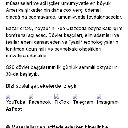
müəssisələri və adi işçilər ümumiyyətlə ən böyük
Amerika şirkətlərinin daha çox vergi ödəməli
olacağına baxmayaraq, ümumiyyətlə faydalanacaqlar.
Bazar ertəsi, noyabrın 1-də Qlazqoda beynəlxalq iqlim
konfransı açılacaq. Dövlət başçıları, elm adamları və
fəallar enerji qənaət edən və “yaşıl” texnologiyalarını
tanıtmaq üçün milli və beynəlxalq öhdəlikləri
müzakirə edəcəklər.
G20 dövlət başçılarının iki günlük sammiti oktyabrın
30-da başlayıb.
Bizi sosial şəbəkələrdə izləyin
AzPost
©
Materiallardan istifadə edərkən hiperlinklə