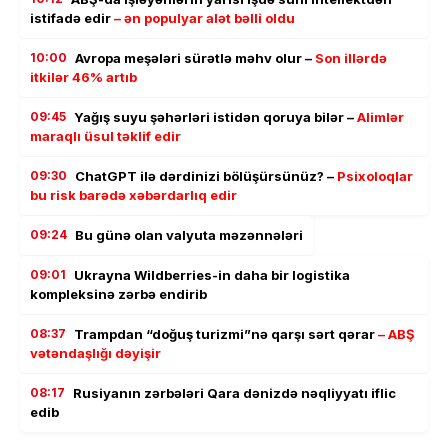
istifadə edir
– ən populyar alət bəlli oldu
10:00
Avropa meşələri sürətlə məhv olur –
Son illərdə
itkilər 46% artıb
09:45
Yağış suyu şəhərləri istidən qoruya bilər –
Alimlər
maraqlı üsul təklif edir
09:30
ChatGPT ilə dərdinizi bölüşürsünüz? –
Psixoloqlar
bu risk barədə xəbərdarlıq edir
09:24
Bu günə olan valyuta məzənnələri
09:01
Ukrayna Wildberries-in daha bir logistika
kompleksinə zərbə endirib
08:37
Trampdan “doğuş turizmi”nə qarşı sərt qərar
– ABŞ
vətəndaşlığı dəyişir
08:17
Rusiyanın zərbələri Qara dənizdə nəqliyyatı iflic
edib