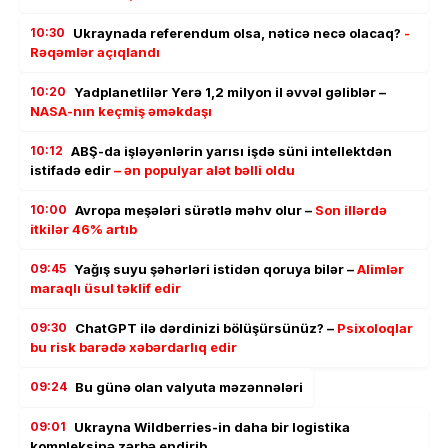
10:30
Ukraynada referendum olsa, nəticə necə olacaq?
-
Rəqəmlər açıqlandı
10:20
Yadplanetlilər Yerə 1,2 milyon il əvvəl gəliblər –
NASA-nın keçmiş əməkdaşı
10:12
ABŞ-da işləyənlərin yarısı işdə süni intellektdən
istifadə edir
– ən populyar alət bəlli oldu
10:00
Avropa meşələri sürətlə məhv olur –
Son illərdə
itkilər 46% artıb
09:45
Yağış suyu şəhərləri istidən qoruya bilər –
Alimlər
maraqlı üsul təklif edir
09:30
ChatGPT ilə dərdinizi bölüşürsünüz? –
Psixoloqlar
bu risk barədə xəbərdarlıq edir
09:24
Bu günə olan valyuta məzənnələri
09:01
Ukrayna Wildberries-in daha bir logistika
kompleksinə zərbə endirib