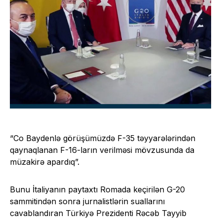
“Co Baydenlə görüşümüzdə F-35 təyyarələrindən
qaynaqlanan F-16-ların verilməsi mövzusunda da
müzakirə apardıq”.
Bunu İtaliyanın paytaxtı Romada keçirilən G-20
sammitindən sonra jurnalistlərin suallarını
cavablandıran Türkiyə Prezidenti Rəcəb Tayyib