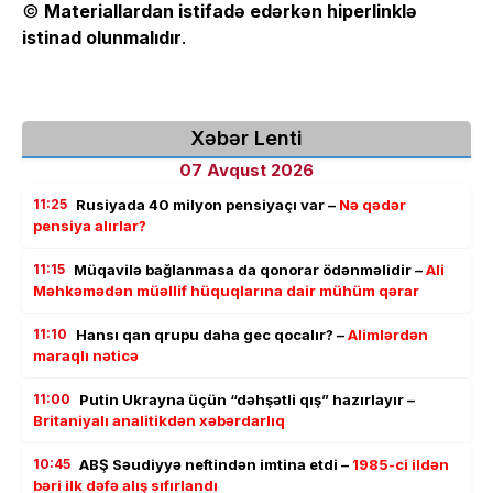
©
Materiallardan istifadə edərkən hiperlinklə
istinad olunmalıdır
.
Xəbər Lenti
07 Avqust 2026
11:25
Rusiyada 40 milyon pensiyaçı var –
Nə qədər
pensiya alırlar?
11:15
Müqavilə bağlanmasa da qonorar ödənməlidir –
Ali
Məhkəmədən müəllif hüquqlarına dair mühüm qərar
11:10
Hansı qan qrupu daha gec qocalır? –
Alimlərdən
maraqlı nəticə
11:00
Putin Ukrayna üçün “dəhşətli qış” hazırlayır –
Britaniyalı analitikdən xəbərdarlıq
10:45
ABŞ Səudiyyə neftindən imtina etdi –
1985-ci ildən
bəri ilk dəfə alış sıfırlandı