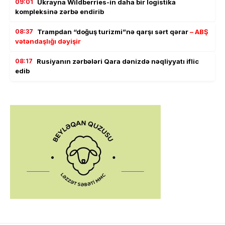
09:01
Ukrayna Wildberries-in daha bir logistika
kompleksinə zərbə endirib
08:37
Trampdan “doğuş turizmi”nə qarşı sərt qərar
– ABŞ
vətəndaşlığı dəyişir
08:17
Rusiyanın zərbələri Qara dənizdə nəqliyyatı iflic
edib