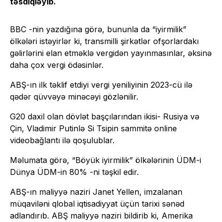
təsdiqləyib.
BBC -nin yazdığına görə, bununla da “iyirmilik”
ölkələri istəyirlər ki, transmilli şirkətlər ofşorlardakı
gəlirlərini elan etməklə vergidən yayınmasınlar, əksinə
daha çox vergi ödəsinlər.
ABŞ-ın ilk təklif etdiyi vergi yeniliyinin 2023-cü ilə
qədər qüvvəyə minəcəyi gözlənilir.
G20 daxil olan dövlət başçılarından ikisi- Rusiya və
Çin, Vladimir Putinlə Si Tsipin sammitə online
videobağlantı ilə qoşulublar.
Məlumata görə, “Böyük iyirmilik” ölkələrinin ÜDM-i
Dünya ÜDM-in 80% -ni təşkil edir.
ABŞ-ın maliyyə naziri Janet Yellen, imzalanan
müqaviləni qlobal iqtisadiyyat üçün tarixi sənəd
adlandırıb. ABŞ maliyyə naziri bildirib ki, Amerika