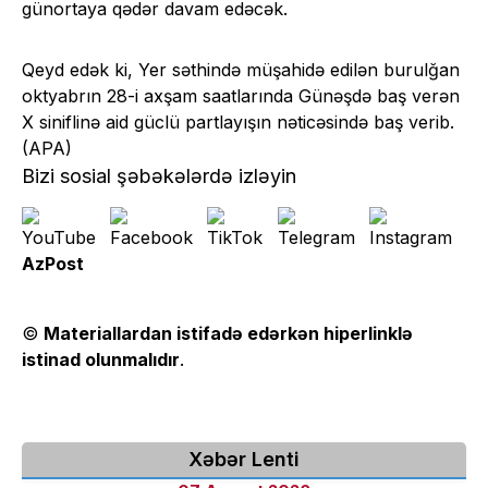
günortaya qədər davam edəcək.
Qeyd edək ki, Yer səthində müşahidə edilən burulğan
oktyabrın 28-i axşam saatlarında Günəşdə baş verən
X siniflinə aid güclü partlayışın nəticəsində baş verib.
(APA)
Bizi sosial şəbəkələrdə izləyin
AzPost
©
Materiallardan istifadə edərkən hiperlinklə
istinad olunmalıdır
.
Xəbər Lenti