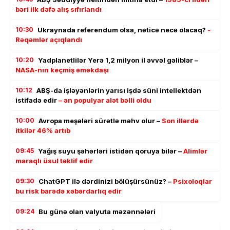
bəri ilk dəfə alış sıfırlandı
10:30
Ukraynada referendum olsa, nəticə necə olacaq?
-
Rəqəmlər açıqlandı
10:20
Yadplanetlilər Yerə 1,2 milyon il əvvəl gəliblər –
NASA-nın keçmiş əməkdaşı
10:12
ABŞ-da işləyənlərin yarısı işdə süni intellektdən
istifadə edir
– ən populyar alət bəlli oldu
10:00
Avropa meşələri sürətlə məhv olur –
Son illərdə
itkilər 46% artıb
09:45
Yağış suyu şəhərləri istidən qoruya bilər –
Alimlər
maraqlı üsul təklif edir
09:30
ChatGPT ilə dərdinizi bölüşürsünüz? –
Psixoloqlar
bu risk barədə xəbərdarlıq edir
09:24
Bu günə olan valyuta məzənnələri