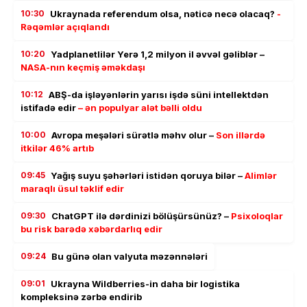
10:30
Ukraynada referendum olsa, nəticə necə olacaq?
-
Rəqəmlər açıqlandı
10:20
Yadplanetlilər Yerə 1,2 milyon il əvvəl gəliblər –
NASA-nın keçmiş əməkdaşı
10:12
ABŞ-da işləyənlərin yarısı işdə süni intellektdən
istifadə edir
– ən populyar alət bəlli oldu
10:00
Avropa meşələri sürətlə məhv olur –
Son illərdə
itkilər 46% artıb
09:45
Yağış suyu şəhərləri istidən qoruya bilər –
Alimlər
maraqlı üsul təklif edir
09:30
ChatGPT ilə dərdinizi bölüşürsünüz? –
Psixoloqlar
bu risk barədə xəbərdarlıq edir
09:24
Bu günə olan valyuta məzənnələri
09:01
Ukrayna Wildberries-in daha bir logistika
kompleksinə zərbə endirib