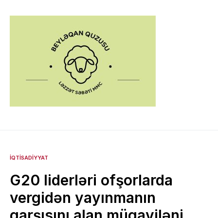
İQTISADIYYAT
G20 liderləri ofşorlarda
vergidən yayınmanın
qarşısını alan müqaviləni