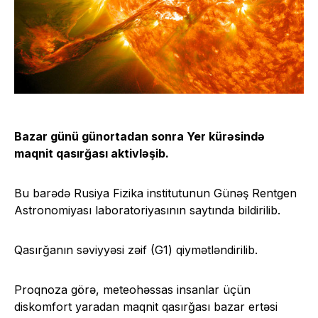
Bazar günü günortadan sonra Yer kürəsində
maqnit qasırğası aktivləşib.
Bu barədə Rusiya Fizika institutunun Günəş Rentgen
Astronomiyası laboratoriyasının saytında bildirilib.
Qasırğanın səviyyəsi zəif (G1) qiymətləndirilib.
Proqnoza görə, meteohəssas insanlar üçün
diskomfort yaradan maqnit qasırğası bazar ertəsi