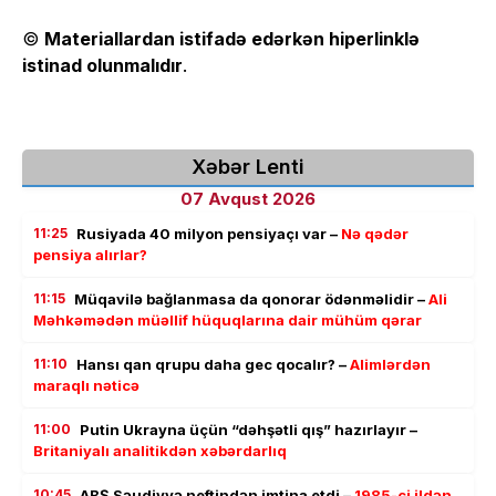
©
Materiallardan istifadə edərkən hiperlinklə
istinad olunmalıdır
.
Xəbər Lenti
07 Avqust 2026
11:25
Rusiyada 40 milyon pensiyaçı var –
Nə qədər
pensiya alırlar?
11:15
Müqavilə bağlanmasa da qonorar ödənməlidir –
Ali
Məhkəmədən müəllif hüquqlarına dair mühüm qərar
11:10
Hansı qan qrupu daha gec qocalır? –
Alimlərdən
maraqlı nəticə
11:00
Putin Ukrayna üçün “dəhşətli qış” hazırlayır –
Britaniyalı analitikdən xəbərdarlıq
10:45
ABŞ Səudiyyə neftindən imtina etdi –
1985-ci ildən