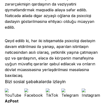
zərərçəkmişin qardaşının da vəziyyətini
qiymətləndirmək məqsədilə ailəyə səfər edilib.
Nəticədə ailədə digər azyaşlı oğlana da psixoloji
dəstəyin göstərilməsinə ehtiyacı olduğu müəyyən
edilib.
Qeyd edilib ki, hər iki istiqamətdə psixoloji dəstəyin
davam etdirilməsi ilə yanaşı, aparılan istintaqın
nəticəsindən asılı olaraq, yetkinlik yaşına çatmayan
qız və qardaşının, eləcə də körpənin mənafeyinə
uyğun müvafiq qərarlar qəbul ediləcək və onların
dövlət müəssisəsinə yerləşdirilməsi məsələsinə
baxılacaq.
Bizi sosial şəbəkələrdə izləyin
AzPost