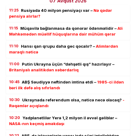
07 Avqust 2026
11:25
Rusiyada 40 milyon pensiyaçı var –
Nə qədər
pensiya alırlar?
11:15
Müqavilə bağlanmasa da qonorar ödənməlidir –
Ali
Məhkəmədən müəllif hüquqlarına dair mühüm qərar
11:10
Hansı qan qrupu daha gec qocalır? –
Alimlərdən
maraqlı nəticə
11:00
Putin Ukrayna üçün “dəhşətli qış” hazırlayır –
Britaniyalı analitikdən xəbərdarlıq
10:45
ABŞ Səudiyyə neftindən imtina etdi –
1985-ci ildən
bəri ilk dəfə alış sıfırlandı
10:30
Ukraynada referendum olsa, nəticə necə olacaq?
-
Rəqəmlər açıqlandı
10:20
Yadplanetlilər Yerə 1,2 milyon il əvvəl gəliblər –
NASA-nın keçmiş əməkdaşı
10:12
ABŞ-da işləyənlərin yarısı işdə süni intellektdən