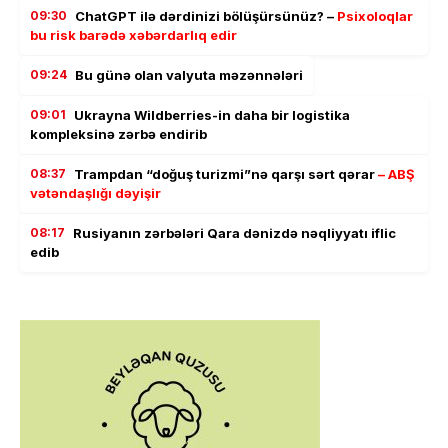
09:30
ChatGPT ilə dərdinizi bölüşürsünüz? –
Psixoloqlar
bu risk barədə xəbərdarlıq edir
09:24
Bu günə olan valyuta məzənnələri
09:01
Ukrayna Wildberries-in daha bir logistika
kompleksinə zərbə endirib
08:37
Trampdan “doğuş turizmi”nə qarşı sərt qərar
– ABŞ
vətəndaşlığı dəyişir
08:17
Rusiyanın zərbələri Qara dənizdə nəqliyyatı iflic
edib