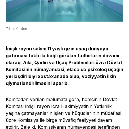
Tibbi Yardım
İmişli rayon sakini 11 yaşlı qızın uşaq dünyaya
gətirməsi faktı ilə bağlı görülən tədbirlərin davamı
olaraq, Ailə, Qadın və Uşaq Problemləri üzrə Dövlət
Komitəsinin nümayəndəsi, eləcə də psixoloq uşağın
yerləşdirildiyi xəstəxanada olub, vəziyyətin ilkin
qiymətləndirilməsini aparıb.
Komitədən verilən məlumata görə, həmçinin Dövlət
Komitəsi İmişli rayon İcra Hakimiyyətinin Yetkinlik
yaşına çatmayanların işləri və hüquqlarının müdafiəsi
üzrə Komissiya ilə birgə müvafiq fəaliyyəti davam
etdirir. Belə ki, Komissiyanın nümayəndəsi tərəfindən