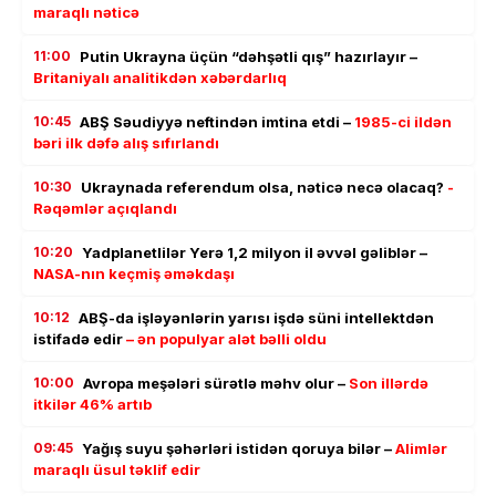
maraqlı nəticə
11:00
Putin Ukrayna üçün “dəhşətli qış” hazırlayır –
Britaniyalı analitikdən xəbərdarlıq
10:45
ABŞ Səudiyyə neftindən imtina etdi –
1985-ci ildən
bəri ilk dəfə alış sıfırlandı
10:30
Ukraynada referendum olsa, nəticə necə olacaq?
-
Rəqəmlər açıqlandı
10:20
Yadplanetlilər Yerə 1,2 milyon il əvvəl gəliblər –
NASA-nın keçmiş əməkdaşı
10:12
ABŞ-da işləyənlərin yarısı işdə süni intellektdən
istifadə edir
– ən populyar alət bəlli oldu
10:00
Avropa meşələri sürətlə məhv olur –
Son illərdə
itkilər 46% artıb
09:45
Yağış suyu şəhərləri istidən qoruya bilər –
Alimlər
maraqlı üsul təklif edir