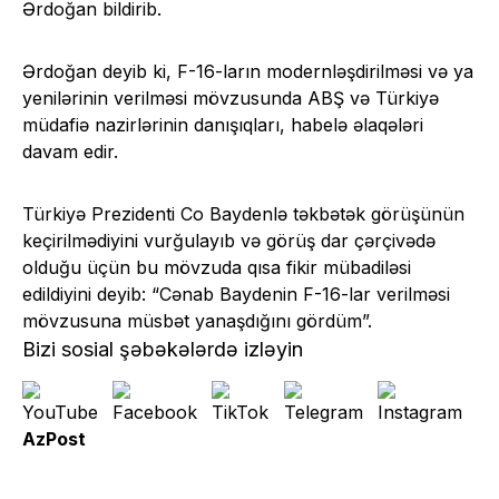
Ərdoğan bildirib.
Ərdoğan deyib ki, F-16-ların modernləşdirilməsi və ya
yenilərinin verilməsi mövzusunda ABŞ və Türkiyə
müdafiə nazirlərinin danışıqları, habelə əlaqələri
davam edir.
Türkiyə Prezidenti Co Baydenlə təkbətək görüşünün
keçirilmədiyini vurğulayıb və görüş dar çərçivədə
olduğu üçün bu mövzuda qısa fikir mübadiləsi
edildiyini deyib: “Cənab Baydenin F-16-lar verilməsi
mövzusuna müsbət yanaşdığını gördüm”.
Bizi sosial şəbəkələrdə izləyin
AzPost