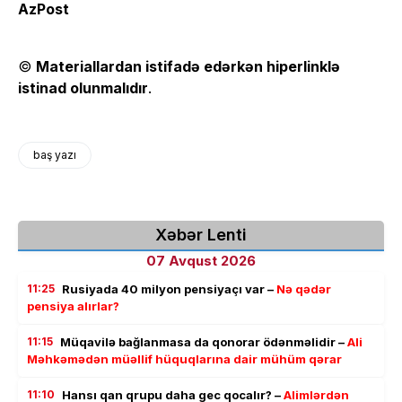
AzPost
©
Materiallardan istifadə edərkən hiperlinklə
istinad olunmalıdır
.
baş yazı
Xəbər Lenti
07 Avqust 2026
11:25
Rusiyada 40 milyon pensiyaçı var –
Nə qədər
pensiya alırlar?
11:15
Müqavilə bağlanmasa da qonorar ödənməlidir –
Ali
Məhkəmədən müəllif hüquqlarına dair mühüm qərar
11:10
Hansı qan qrupu daha gec qocalır? –
Alimlərdən