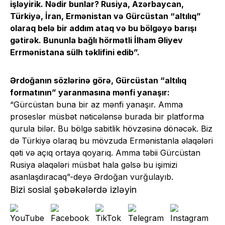
işləyirik. Nədir bunlar? Rusiya, Azərbaycan,
Türkiyə, İran, Ermənistan və Gürcüstan “altılıq”
olaraq belə bir addım ataq və bu bölgəyə barışı
gətirək. Bununla bağlı hörmətli İlham Əliyev
Errmənistana sülh təklifini edib”.
Ərdoğanın sözlərinə görə, Gürcüstan “altılıq
formatının” yaranmasına mənfi yanaşır:
“Gürcüstan buna bir az mənfi yanaşır. Amma
proseslər müsbət nəticələnsə burada bir platforma
qurula bilər. Bu bölgə sabitlik hövzəsinə dönəcək. Biz
də Türkiyə olaraq bu mövzuda Ermənistanla əlaqələri
qəti və açıq ortaya qoyarıq. Amma təbii Gürcüstan
Rusiya əlaqələri müsbət hala gəlsə bu işimizi
asanlaşdıracaq”-deyə Ərdoğan vurğulayıb.
Bizi sosial şəbəkələrdə izləyin