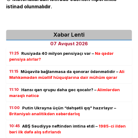
istinad olunmalıdır
.
Xəbər Lenti
07 Avqust 2026
11:25
Rusiyada 40 milyon pensiyaçı var –
Nə qədər
pensiya alırlar?
11:15
Müqavilə bağlanmasa da qonorar ödənməlidir –
Ali
Məhkəmədən müəllif hüquqlarına dair mühüm qərar
11:10
Hansı qan qrupu daha gec qocalır? –
Alimlərdən
maraqlı nəticə
11:00
Putin Ukrayna üçün “dəhşətli qış” hazırlayır –
Britaniyalı analitikdən xəbərdarlıq
10:45
ABŞ Səudiyyə neftindən imtina etdi –
1985-ci ildən
bəri ilk dəfə alış sıfırlandı