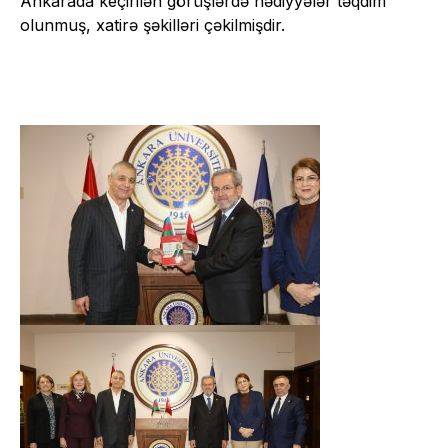
Ankarada keçirilən görüşlərdə hədiyyələr təqdim
olunmuş, xatirə şəkilləri çəkilmişdir.