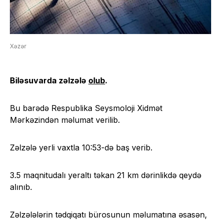
Xəzər
Biləsuvarda zəlzələ
olub
.
Bu barədə Respublika Seysmoloji Xidmət
Mərkəzindən məlumat verilib.
Zəlzələ yerli vaxtla 10:53-də baş verib.
3.5 maqnitudalı yeraltı təkan 21 km dərinlikdə qeydə
alınıb.
Zəlzələlərin tədqiqatı bürosunun məlumatına əsasən,