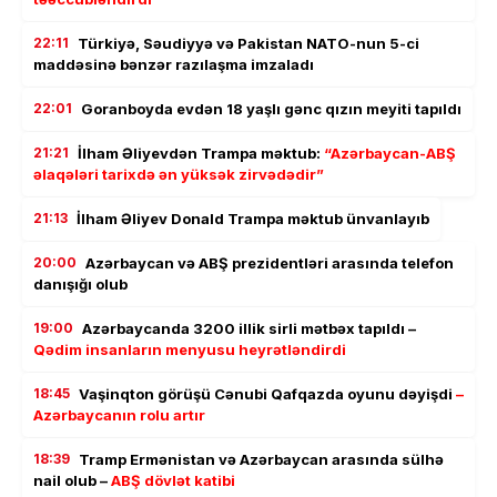
22:11
Türkiyə, Səudiyyə və Pakistan NATO-nun 5-ci
maddəsinə bənzər razılaşma imzaladı
22:01
Goranboyda evdən 18 yaşlı gənc qızın meyiti tapıldı
21:21
İlham Əliyevdən Trampa məktub:
“Azərbaycan-ABŞ
əlaqələri tarixdə ən yüksək zirvədədir”
21:13
İlham Əliyev Donald Trampa məktub ünvanlayıb
20:00
Azərbaycan və ABŞ prezidentləri arasında telefon
danışığı olub
19:00
Azərbaycanda 3200 illik sirli mətbəx tapıldı –
Qədim insanların menyusu heyrətləndirdi
18:45
Vaşinqton görüşü Cənubi Qafqazda oyunu dəyişdi
–
Azərbaycanın rolu artır
18:39
Tramp Ermənistan və Azərbaycan arasında sülhə
nail olub –
ABŞ dövlət katibi