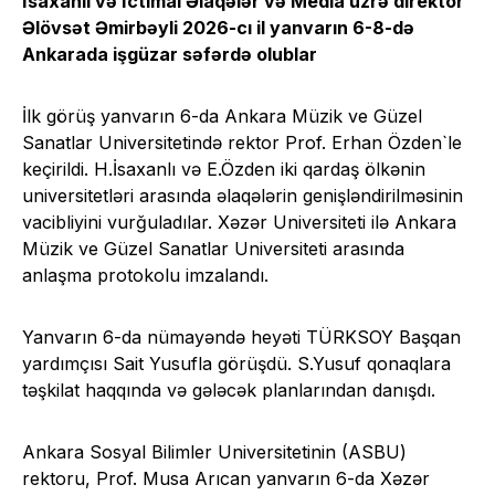
İsaxanlı və İctimai Əlaqələr və Media üzrə direktor
Əlövsət Əmirbəyli 2026-cı il yanvarın 6-8-də
Ankarada işgüzar səfərdə olublar
İlk görüş yanvarın 6-da Ankara Müzik ve Güzel
Sanatlar Universitetində rektor Prof. Erhan Özden`le
keçirildi. H.İsaxanlı və E.Özden iki qardaş ölkənin
universitetləri arasında əlaqələrin genişləndirilməsinin
vacibliyini vurğuladılar. Xəzər Universiteti ilə Ankara
Müzik ve Güzel Sanatlar Universiteti arasında
anlaşma protokolu imzalandı.
Yanvarın 6-da nümayəndə heyəti TÜRKSOY Başqan
yardımçısı Sait Yusufla görüşdü. S.Yusuf qonaqlara
təşkilat haqqında və gələcək planlarından danışdı.
Ankara Sosyal Bilimler Universitetinin (ASBU)
rektoru, Prof. Musa Arıcan yanvarın 6-da Xəzər