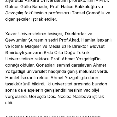
Ziyafətdə Ankara Universitetnin prorektorları – Prof.
Gülnur Göllü Bahadır, Prof. Hatice Bakkaloğlu və
Əczaçılıq fakültəsinin professoru Tansel Çomoğlu və
digər şəxslər iştirak etdilər.
Xəzər Universitetinin təsisçisi, Direktorlar və
Qəyyumlar Şurasının sədri Prof.
Akad
. Hamlet İsaxanlı
və İctimai Əlaqələr və Media üzrə Direktor Əlövsət
Əmirbəyli yanvarın 8-də Orta Doğu Teknik
Universitetinin rek­toru Prof. Ahmet Yozgatlıgil`in
qonağı oldular. Qonaqları səmimi qarşılayan Ahmet
Yozgatlıgil universitet haqqında geniş məlumat verdi.
Hamlet İsaxanlı rektor Ahmet Yozgatlıgilə dərin
təşəkkü­rünü bildirdi. İki universitet arasında bundan
sonra da əlaqələrin genişləndirilməsinin vacibliyi
vurğulandı. Görüşdə Dos. Nəcibə Nəsibova iştirak
etdi.