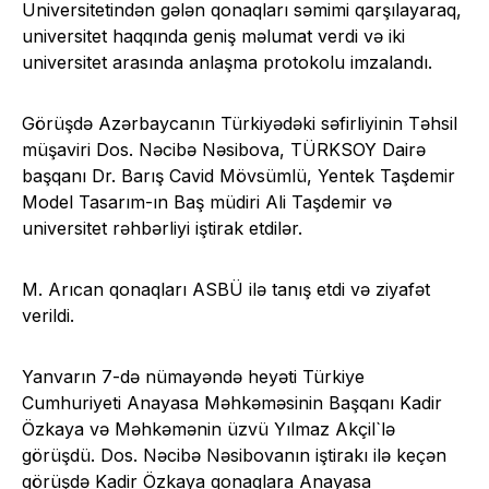
Universitetindən gələn qonaqları səmimi qarşılayaraq,
universitet haqqında geniş məlumat verdi və iki
universitet arasında anlaşma protokolu imzalandı.
Görüşdə Azərbaycanın Türkiyədəki səfirliyinin Təhsil
müşaviri Dos. Nəcibə Nəsibova, TÜRKSOY Dairə
başqanı Dr. Barış Cavid Mövsümlü, Yentek Taşdemir
Model Tasarım-ın Baş müdiri Ali Taşdemir və
universitet rəhbərliyi iştirak etdilər.
M. Arıcan qonaqları ASBÜ ilə tanış etdi və ziyafət
verildi.
Yanvarın 7-də nümayəndə heyəti Türkiye
Cumhuriyeti Anayasa Məhkəməsinin Başqanı Kadir
Özkaya və Məhkəmənin üzvü Yılmaz Akçil`lə
görüşdü. Dos. Nəcibə Nəsibovanın iştirakı ilə keçən
görüşdə Kadir Özkaya qonaqlara Anayasa