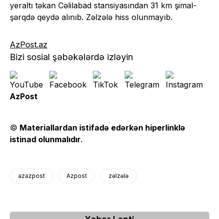
yeraltı təkan Cəlilabad stansiyasından 31 km şimal-
şərqdə qeydə alınıb. Zəlzələ hiss olunmayıb.
AzPost.az
Bizi sosial şəbəkələrdə izləyin
AzPost
©
Materiallardan istifadə edərkən hiperlinklə
istinad olunmalıdır
.
azazpost
Azpost
zəlzələ