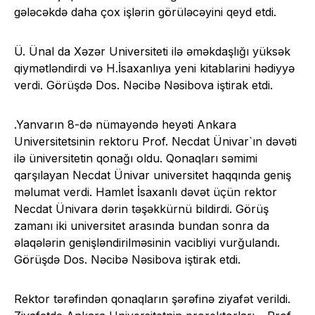
gələcəkdə daha çox işlərin görüləcəyini qeyd etdi.
Ü. Ünal da Xəzər Universiteti ilə əməkdaşlığı yüksək
qiymətləndirdi və H.İsaxanlıya yeni kitablarini hədiyyə
verdi. Görüşdə Dos. Nəcibə Nəsibova iştirak etdi.
.Yanvarın 8-də nümayəndə heyəti Ankara
Universitetsinin rektoru Prof. Necdat Ünivar`ın dəvəti
ilə üniversitetin qonağı oldu. Qonaqları səmimi
qarşılayan Necdat Ünivar universitet haqqında geniş
məlumat verdi. Hamlet İsaxanlı dəvət üçün rektor
Necdat Ünivara dərin təşəkkürnü bildirdi. Görüş
zamanı iki universitet arasında bundan sonra da
əlaqələrin genişləndiril­məsinin vacibliyi vurğulandı.
Görüşdə Dos. Nəcibə Nəsibova iştirak etdi.
Rektor tərəfindən qonaqların şərəfinə ziyafət verildi.