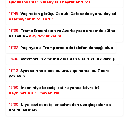
Qədim insanların menyusu heyrətləndirdi
18:45
Vaşinqton görüşü Cənubi Qafqazda oyunu dəyişdi
–
Azərbaycanın rolu artır
18:39
Tramp Ermənistan və Azərbaycan arasında sülhə
nail olub –
ABŞ dövlət katibi
18:37
Paşinyanla Tramp arasında telefon danışığı olub
18:30
Avtomobilin ömrünü qısaldan 8 sürücülük vərdişi
18:10
Ayın axırına cibdə pulunuz qalmırsa, bu 7 xərci
yoxlayın
17:50
İnsan niyə keçmişi xatırlayanda kövrəlir? –
Beynimizin sirli mexanizmi
17:30
Niyə bəzi sənətçilər səhnədən uzaqlaşsalar da
unudulmurlar?