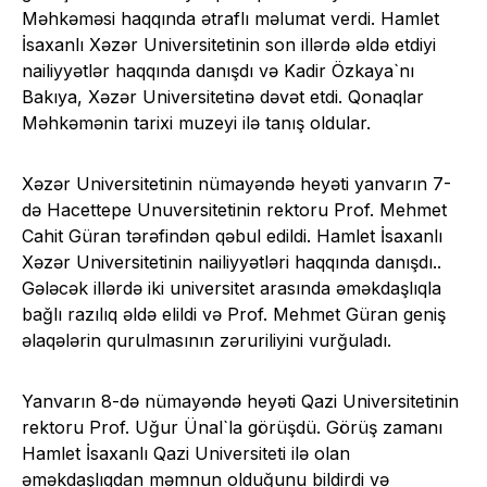
Məhkəməsi haqqında ətraflı məlumat verdi. Hamlet
İsaxanlı Xəzər Universitetinin son illərdə əldə etdiyi
nailiyyətlər haqqında danışdı və Kadir Özkaya`nı
Bakıya, Xəzər Universitetinə dəvət etdi. Qonaqlar
Məhkəmənin tarixi muzeyi ilə tanış oldular.
Xəzər Universitetinin nümayəndə heyəti yanvarın 7-
də Hacettepe Unuversitetinin rektoru Prof. Mehmet
Cahit Güran tərəfindən qəbul edildi. Hamlet İsaxanlı
Xəzər Universitetinin nailiyyətləri haqqında danışdı..
Gələcək illərdə iki universitet arasında əməkdaşlıqla
bağlı razılıq əldə elildi və Prof. Mehmet Güran geniş
əlaqələrin qurulmasının zəruriliyini vurğuladı.
Yanvarın 8-də nümayəndə heyəti Qazi Universitetinin
rektoru Prof. Uğur Ünal`la görüşdü. Görüş zamanı
Hamlet İsaxanlı Qazi Universiteti ilə olan
əməkdaşlıqdan məmnun olduğunu bildirdi və