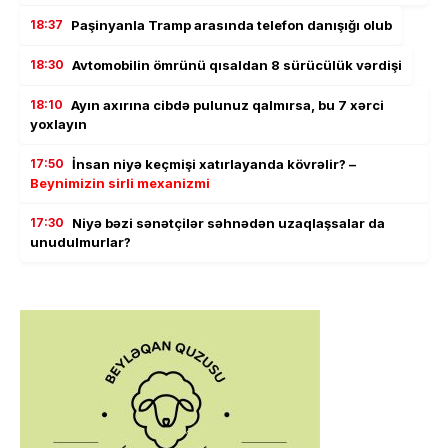
18:37
Paşinyanla Tramp arasında telefon danışığı olub
18:30
Avtomobilin ömrünü qısaldan 8 sürücülük vərdişi
18:10
Ayın axırına cibdə pulunuz qalmırsa, bu 7 xərci
yoxlayın
17:50
İnsan niyə keçmişi xatırlayanda kövrəlir? –
Beynimizin sirli mexanizmi
17:30
Niyə bəzi sənətçilər səhnədən uzaqlaşsalar da
unudulmurlar?