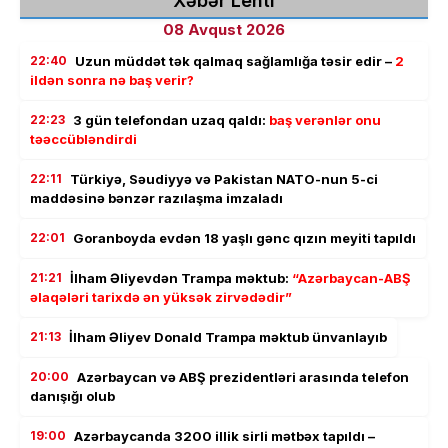
Xəbər Lenti
08 Avqust 2026
22:40
Uzun müddət tək qalmaq sağlamlığa təsir edir –
2
ildən sonra nə baş verir?
22:23
3 gün telefondan uzaq qaldı:
baş verənlər onu
təəccübləndirdi
22:11
Türkiyə, Səudiyyə və Pakistan NATO-nun 5-ci
maddəsinə bənzər razılaşma imzaladı
22:01
Goranboyda evdən 18 yaşlı gənc qızın meyiti tapıldı
21:21
İlham Əliyevdən Trampa məktub:
“Azərbaycan-ABŞ
əlaqələri tarixdə ən yüksək zirvədədir”
21:13
İlham Əliyev Donald Trampa məktub ünvanlayıb
20:00
Azərbaycan və ABŞ prezidentləri arasında telefon
danışığı olub
19:00
Azərbaycanda 3200 illik sirli mətbəx tapıldı –