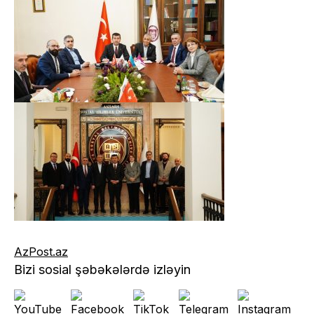
AzPost.az
Bizi sosial şəbəkələrdə izləyin