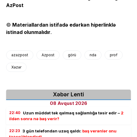
AzPost
©
Materiallardan istifadə edərkən hiperlinklə
istinad olunmalıdır
.
azazpost
Azpost
görü
nda
prof
Xəzər
Xəbər Lenti
08 Avqust 2026
22:40
Uzun müddət tək qalmaq sağlamlığa təsir edir –
2
ildən sonra nə baş verir?
22:23
3 gün telefondan uzaq qaldı:
baş verənlər onu
təəccübləndirdi