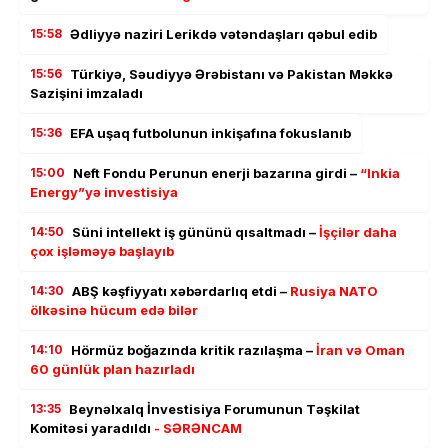
15:58
Ədliyyə naziri Lerikdə vətəndaşları qəbul edib
15:56
Türkiyə, Səudiyyə Ərəbistanı və Pakistan Məkkə
Sazişini imzaladı
15:36
EFA uşaq futbolunun inkişafına fokuslanıb
15:00
Neft Fondu Perunun enerji bazarına girdi –
“Inkia
Energy”yə investisiya
14:50
Süni intellekt iş gününü qısaltmadı –
İşçilər daha
çox işləməyə başlayıb
14:30
ABŞ kəşfiyyatı xəbərdarlıq etdi –
Rusiya NATO
ölkəsinə hücum edə bilər
14:10
Hörmüz boğazında kritik razılaşma –
İran və Oman
60 günlük plan hazırladı
13:35
Beynəlxalq İnvestisiya Forumunun Təşkilat
Komitəsi yaradıldı
- SƏRƏNCAM