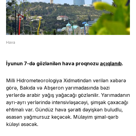
Hava
İyunun 7-də gözlənilən hava proqnozu
açıqlanıb
.
Milli Hidrometeorologiya Xidmətindən verilən xəbərə
görə, Bakıda və Abşeron yarımadasında bəzi
yerlərdə arabir yağış yağacağı gözlənilir. Yarımadanın
ayrı-ayrı yerlərində intensivləşəcəyi, şimşək çaxacağı
ehtimalı var. Gündüz hava şəraiti dəyişkən buludlu,
əsasən yağmursuz keçəcək. Mülayim şimal-qərb
küləyi əsəcək.