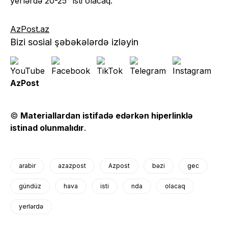
yerlərdə 20-25° isti olacaq.
AzPost.az
Bizi sosial şəbəkələrdə izləyin
AzPost
©
Materiallardan istifadə edərkən hiperlinklə
istinad olunmalıdır
.
arabir
azazpost
Azpost
bəzi
gec
gündüz
hava
isti
nda
olacaq
yerlərdə