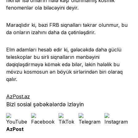
fikirlər isə onların hələ kəşf olunmamış kosmik
fenomenlər ola biləcəyini deyir.
Maraqlıdır ki, bəzi FRB siqnalları təkrar olunmur, bu
da onların izahını daha da çətinləşdirir.
Elm adamları hesab edir ki, gələcəkdə daha güclü
teleskoplar bu sirli siqnalların mənbəyini
dəqiqləşdirməyə kömək edə bilər, lakin hələlik bu
mövzu kosmosun ən böyük sirlərindən biri olaraq
qalır.
AzPost.az
Bizi sosial şəbəkələrdə izləyin
AzPost