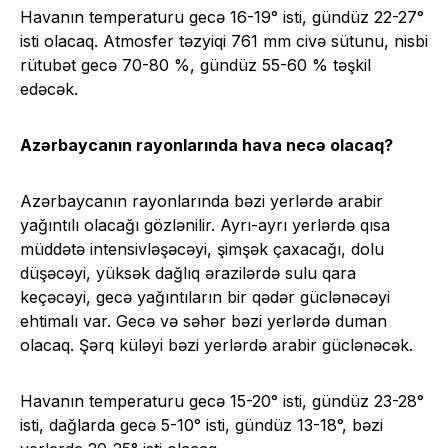
Havanın temperaturu gecə 16-19° isti, gündüz 22-27°
isti olacaq. Atmosfer təzyiqi 761 mm civə sütunu, nisbi
rütubət gecə 70-80 %, gündüz 55-60 % təşkil
edəcək.
Azərbaycanın rayonlarında hava necə olacaq?
Azərbaycanın rayonlarında bəzi yerlərdə arabir
yağıntılı olacağı gözlənilir. Ayrı-ayrı yerlərdə qısa
müddətə intensivləşəcəyi, şimşək çaxacağı, dolu
düşəcəyi, yüksək dağlıq ərazilərdə sulu qara
keçəcəyi, gecə yağıntıların bir qədər güclənəcəyi
ehtimalı var. Gecə və səhər bəzi yerlərdə duman
olacaq. Şərq küləyi bəzi yerlərdə arabir güclənəcək.
Havanın temperaturu gecə 15-20° isti, gündüz 23-28°
isti, dağlarda gecə 5-10° isti, gündüz 13-18°, bəzi