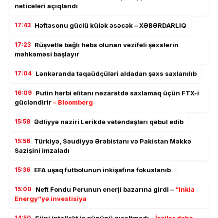
nəticələri açıqlandı
17:43
Həftəsonu güclü külək əsəcək – XƏBƏRDARLIQ
17:23
Rüşvətlə bağlı həbs olunan vəzifəli şəxslərin
məhkəməsi başlayır
17:04
Lənkəranda təqaüdçüləri aldadan şəxs saxlanılıb
16:09
Putin hərbi elitanı nəzarətdə saxlamaq üçün FTX-i
gücləndirir
– Bloomberg
15:58
Ədliyyə naziri Lerikdə vətəndaşları qəbul edib
15:56
Türkiyə, Səudiyyə Ərəbistanı və Pakistan Məkkə
Sazişini imzaladı
15:36
EFA uşaq futbolunun inkişafına fokuslanıb
15:00
Neft Fondu Perunun enerji bazarına girdi –
“Inkia
Energy”yə investisiya
14:50
Süni intellekt iş gününü qısaltmadı –
İşçilər daha