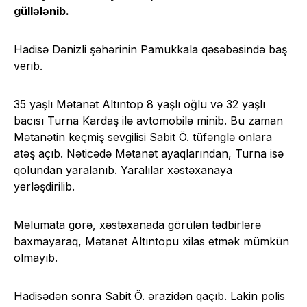
güllələnib
.
Hadisə Dənizli şəhərinin Pamukkala qəsəbəsində baş
verib.
35 yaşlı Mətanət Altıntop 8 yaşlı oğlu və 32 yaşlı
bacısı Turna Kardaş ilə avtomobilə minib. Bu zaman
Mətanətin keçmiş sevgilisi Sabit Ö. tüfənglə onlara
atəş açıb. Nəticədə Mətanət ayaqlarından, Turna isə
qolundan yaralanıb. Yaralılar xəstəxanaya
yerləşdirilib.
Məlumata görə, xəstəxanada görülən tədbirlərə
baxmayaraq, Mətanət Altıntopu xilas etmək mümkün
olmayıb.
Hadisədən sonra Sabit Ö. ərazidən qaçıb. Lakin polis