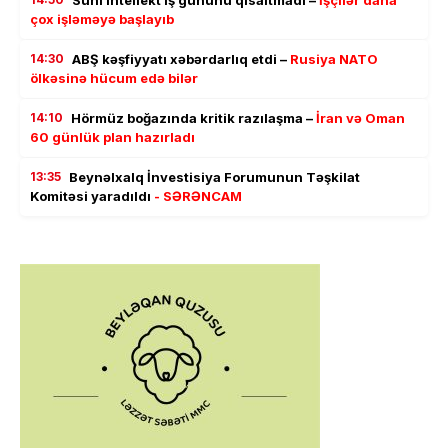
çox işləməyə başlayıb
14:30
ABŞ kəşfiyyatı xəbərdarlıq etdi –
Rusiya NATO
ölkəsinə hücum edə bilər
14:10
Hörmüz boğazında kritik razılaşma –
İran və Oman
60 günlük plan hazırladı
13:35
Beynəlxalq İnvestisiya Forumunun Təşkilat
Komitəsi yaradıldı
- SƏRƏNCAM