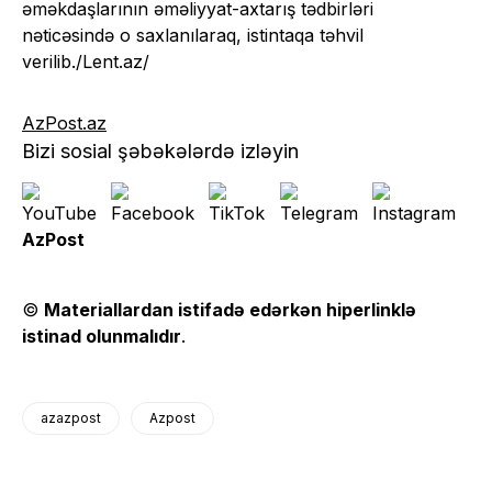
əməkdaşlarının əməliyyat-axtarış tədbirləri
nəticəsində o saxlanılaraq, istintaqa təhvil
verilib./Lent.az/
AzPost.az
Bizi sosial şəbəkələrdə izləyin
AzPost
©
Materiallardan istifadə edərkən hiperlinklə
istinad olunmalıdır
.
azazpost
Azpost