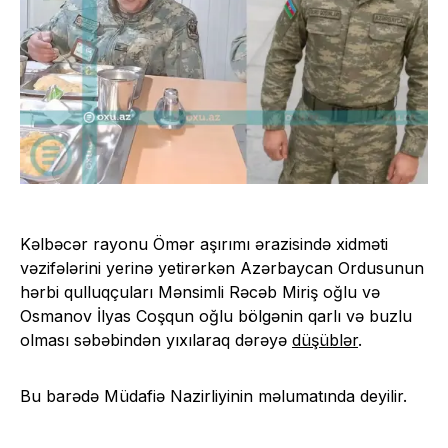
Kəlbəcər rayonu Ömər aşırımı ərazisində xidməti
vəzifələrini yerinə yetirərkən Azərbaycan Ordusunun
hərbi qulluqçuları Mənsimli Rəcəb Miriş oğlu və
Osmanov İlyas Coşqun oğlu bölgənin qarlı və buzlu
olması səbəbindən yıxılaraq dərəyə
düşüblər
.
Bu barədə Müdafiə Nazirliyinin məlumatında deyilir.