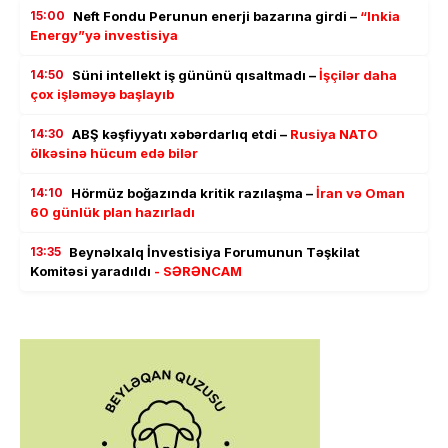
15:00
Neft Fondu Perunun enerji bazarına girdi –
“Inkia
Energy”yə investisiya
14:50
Süni intellekt iş gününü qısaltmadı –
İşçilər daha
çox işləməyə başlayıb
14:30
ABŞ kəşfiyyatı xəbərdarlıq etdi –
Rusiya NATO
ölkəsinə hücum edə bilər
14:10
Hörmüz boğazında kritik razılaşma –
İran və Oman
60 günlük plan hazırladı
13:35
Beynəlxalq İnvestisiya Forumunun Təşkilat
Komitəsi yaradıldı
- SƏRƏNCAM