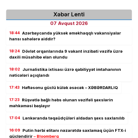
Xəbər Lenti
07 Avqust 2026
18:44
Azərbaycanda yüksək əməkhaqqlı vakansiyalar
hansı sahələrə aiddir?
18:24
Dövlət orqanlarında 9 vakant inzibati vəzifə üzrə
daxili müsahibə elan olundu
18:02
Jurnalistika ixtisası üzrə qabiliyyət imtahanının
nəticələri açıqlandı
17:43
Həftəsonu güclü külək əsəcək – XƏBƏRDARLIQ
17:23
Rüşvətlə bağlı həbs olunan vəzifəli şəxslərin
məhkəməsi başlayır
17:04
Lənkəranda təqaüdçüləri aldadan şəxs saxlanılıb
16:09
Putin hərbi elitanı nəzarətdə saxlamaq üçün FTX-i
gücləndirir
– Bloomberg