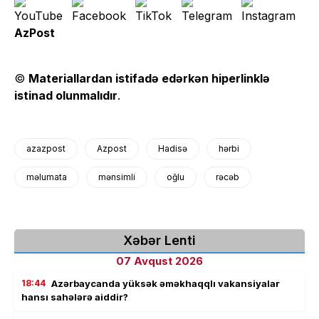
AzPost
©
Materiallardan istifadə edərkən hiperlinklə
istinad olunmalıdır
.
azazpost
Azpost
Hadisə
hərbi
məlumata
mənsimli
oğlu
rəcəb
Xəbər Lenti
07 Avqust 2026
18:44
Azərbaycanda yüksək əməkhaqqlı vakansiyalar
hansı sahələrə aiddir?