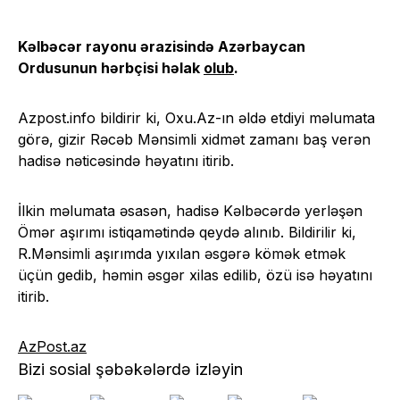
Kəlbəcər rayonu ərazisində Azərbaycan
Ordusunun hərbçisi həlak
olub
.
Azpost.info bildirir ki, Oxu.Az-ın əldə etdiyi məlumata
görə, gizir Rəcəb Mənsimli xidmət zamanı baş verən
hadisə nəticəsində həyatını itirib.
İlkin məlumata əsasən, hadisə Kəlbəcərdə yerləşən
Ömər aşırımı istiqamətində qeydə alınıb. Bildirilir ki,
R.Mənsimli aşırımda yıxılan əsgərə kömək etmək
üçün gedib, həmin əsgər xilas edilib, özü isə həyatını
itirib.
AzPost.az
Bizi sosial şəbəkələrdə izləyin