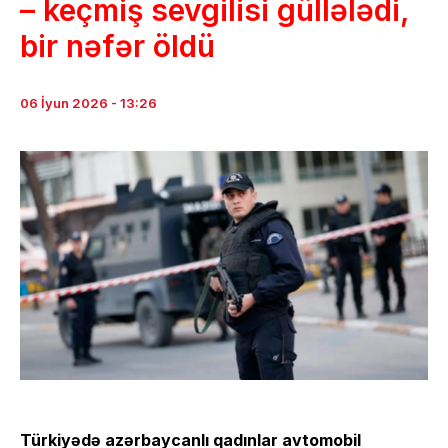
– keçmiş sevgilisi güllələdi,
bir nəfər öldü
06 İyun 2026 - 13:26
Türkiyədə azərbaycanlı qadınlar avtomobil