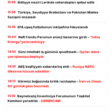
15:58
Ədliyyə naziri Lerikdə vətəndaşları qəbul edib
15:56
Türkiyə, Səudiyyə Ərəbistanı və Pakistan Məkkə
Sazişini imzaladı
15:36
EFA uşaq futbolunun inkişafına fokuslanıb
15:00
Neft Fondu Perunun enerji bazarına girdi –
“Inkia
Energy”yə investisiya
14:50
Süni intellekt iş gününü qısaltmadı –
İşçilər daha
çox işləməyə başlayıb
14:30
ABŞ kəşfiyyatı xəbərdarlıq etdi –
Rusiya NATO
ölkəsinə hücum edə bilər
14:10
Hörmüz boğazında kritik razılaşma –
İran və Oman
60 günlük plan hazırladı
13:35
Beynəlxalq İnvestisiya Forumunun Təşkilat
Komitəsi yaradıldı
- SƏRƏNCAM