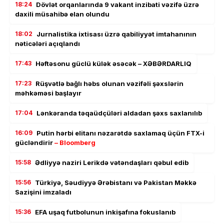
18:24
Dövlət orqanlarında 9 vakant inzibati vəzifə üzrə
daxili müsahibə elan olundu
18:02
Jurnalistika ixtisası üzrə qabiliyyət imtahanının
nəticələri açıqlandı
17:43
Həftəsonu güclü külək əsəcək – XƏBƏRDARLIQ
17:23
Rüşvətlə bağlı həbs olunan vəzifəli şəxslərin
məhkəməsi başlayır
17:04
Lənkəranda təqaüdçüləri aldadan şəxs saxlanılıb
16:09
Putin hərbi elitanı nəzarətdə saxlamaq üçün FTX-i
gücləndirir
– Bloomberg
15:58
Ədliyyə naziri Lerikdə vətəndaşları qəbul edib
15:56
Türkiyə, Səudiyyə Ərəbistanı və Pakistan Məkkə
Sazişini imzaladı
15:36
EFA uşaq futbolunun inkişafına fokuslanıb