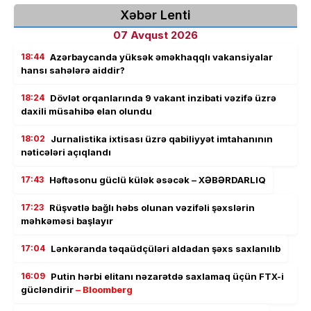
Xəbər Lenti
07 Avqust 2026
18:44
Azərbaycanda yüksək əməkhaqqlı vakansiyalar
hansı sahələrə aiddir?
18:24
Dövlət orqanlarında 9 vakant inzibati vəzifə üzrə
daxili müsahibə elan olundu
18:02
Jurnalistika ixtisası üzrə qabiliyyət imtahanının
nəticələri açıqlandı
17:43
Həftəsonu güclü külək əsəcək – XƏBƏRDARLIQ
17:23
Rüşvətlə bağlı həbs olunan vəzifəli şəxslərin
məhkəməsi başlayır
17:04
Lənkəranda təqaüdçüləri aldadan şəxs saxlanılıb
16:09
Putin hərbi elitanı nəzarətdə saxlamaq üçün FTX-i
gücləndirir
– Bloomberg