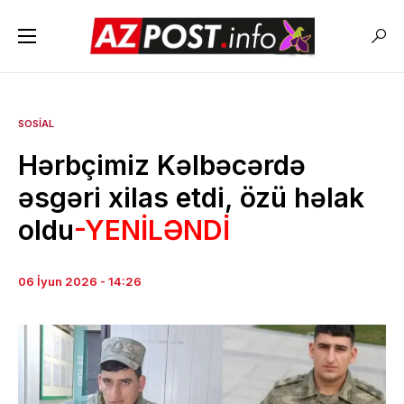
SOSIAL
Hərbçimiz Kəlbəcərdə
əsgəri xilas etdi, özü həlak
oldu
-YENİLƏNDİ
06 İyun 2026 - 14:26