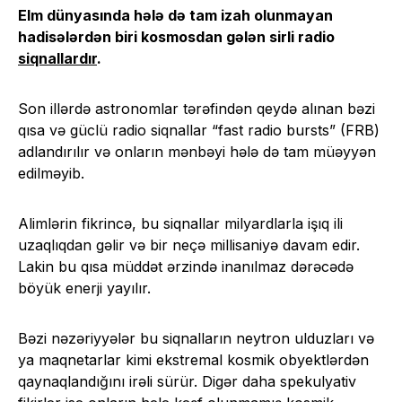
Elm dünyasında hələ də tam izah olunmayan
hadisələrdən biri kosmosdan gələn sirli radio
siqnallardır
.
Son illərdə astronomlar tərəfindən qeydə alınan bəzi
qısa və güclü radio siqnallar “fast radio bursts” (FRB)
adlandırılır və onların mənbəyi hələ də tam müəyyən
edilməyib.
Alimlərin fikrincə, bu siqnallar milyardlarla işıq ili
uzaqlıqdan gəlir və bir neçə millisaniyə davam edir.
Lakin bu qısa müddət ərzində inanılmaz dərəcədə
böyük enerji yayılır.
Bəzi nəzəriyyələr bu siqnalların neytron ulduzları və
ya maqnetarlar kimi ekstremal kosmik obyektlərdən
qaynaqlandığını irəli sürür. Digər daha spekulyativ