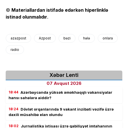
©
Materiallardan istifadə edərkən hiperlinklə
istinad olunmalıdır
.
azazpost
Azpost
bəzi
hələ
onlara
radio
Xəbər Lenti
07 Avqust 2026
18:44
Azərbaycanda yüksək əməkhaqqlı vakansiyalar
hansı sahələrə aiddir?
18:24
Dövlət orqanlarında 9 vakant inzibati vəzifə üzrə
daxili müsahibə elan olundu
18:02
Jurnalistika ixtisası üzrə qabiliyyət imtahanının