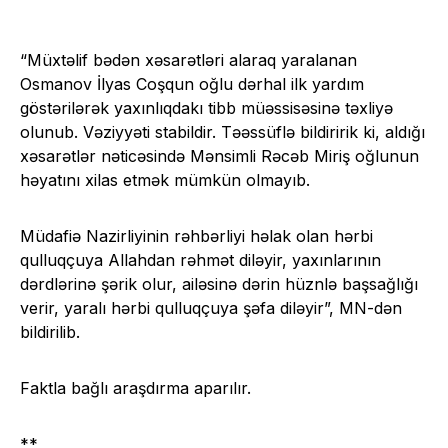
“Müxtəlif bədən xəsarətləri alaraq yaralanan
Osmanov İlyas Coşqun oğlu dərhal ilk yardım
göstərilərək yaxınlıqdakı tibb müəssisəsinə təxliyə
olunub. Vəziyyəti stabildir. Təəssüflə bildiririk ki, aldığı
xəsarətlər nəticəsində Mənsimli Rəcəb Miriş oğlunun
həyatını xilas etmək mümkün olmayıb.
Müdafiə Nazirliyinin rəhbərliyi həlak olan hərbi
qulluqçuya Allahdan rəhmət diləyir, yaxınlarının
dərdlərinə şərik olur, ailəsinə dərin hüznlə başsağlığı
verir, yaralı hərbi qulluqçuya şəfa diləyir”, MN-dən
bildirilib.
Faktla bağlı araşdırma aparılır.
**