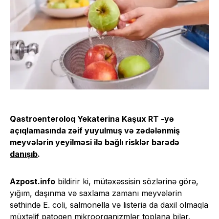
Qastroenteroloq Yekaterina Kaşux RT -yə
açıqlamasında zəif yuyulmuş və zədələnmiş
meyvələrin yeyilməsi ilə bağlı risklər barədə
danışıb
.
Azpost.info
bildirir ki, mütəxəssisin sözlərinə görə,
yığım, daşınma və saxlama zamanı meyvələrin
səthində E. coli, salmonella və listeria da daxil olmaqla
müxtəlif patogen mikroorqanizmlər toplana bilər.