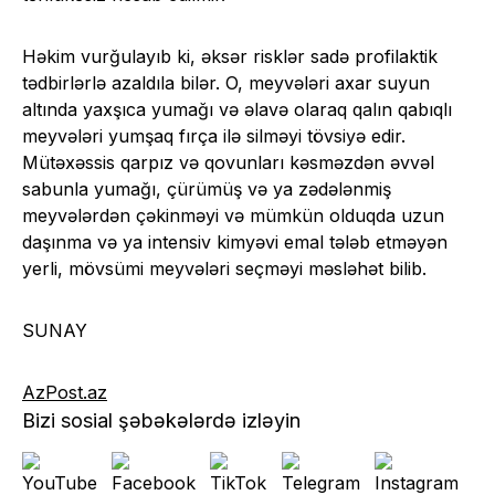
Həkim vurğulayıb ki, əksər risklər sadə profilaktik
tədbirlərlə azaldıla bilər. O, meyvələri axar suyun
altında yaxşıca yumağı və əlavə olaraq qalın qabıqlı
meyvələri yumşaq fırça ilə silməyi tövsiyə edir.
Mütəxəssis qarpız və qovunları kəsməzdən əvvəl
sabunla yumağı, çürümüş və ya zədələnmiş
meyvələrdən çəkinməyi və mümkün olduqda uzun
daşınma və ya intensiv kimyəvi emal tələb etməyən
yerli, mövsümi meyvələri seçməyi məsləhət bilib.
SUNAY
AzPost.az
Bizi sosial şəbəkələrdə izləyin