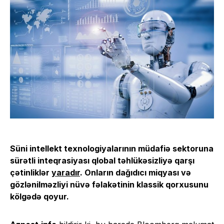
Süni intellekt texnologiyalarının müdafiə sektoruna
sürətli inteqrasiyası qlobal təhlükəsizliyə qarşı
çətinliklər
yaradır
. Onların dağıdıcı miqyası və
gözlənilməzliyi nüvə fəlakətinin klassik qorxusunu
kölgədə qoyur.