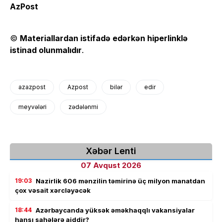
AzPost
©
Materiallardan istifadə edərkən hiperlinklə
istinad olunmalıdır
.
azazpost
Azpost
bilər
edir
meyvələri
zədələnmi
Xəbər Lenti
07 Avqust 2026
19:03
Nazirlik 606 mənzilin təmirinə üç milyon manatdan
çox vəsait xərcləyəcək
18:44
Azərbaycanda yüksək əməkhaqqlı vakansiyalar
hansı sahələrə aiddir?