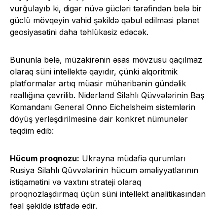
vurğulayıb ki, digər nüvə gücləri tərəfindən belə bir
güclü mövqeyin vahid şəkildə qəbul edilməsi planet
geosiyasətini daha təhlükəsiz edəcək.
Bununla belə, müzakirənin əsas mövzusu qaçılmaz
olaraq süni intellektə qayıdır, çünki alqoritmik
platformalar artıq müasir müharibənin gündəlik
reallığına çevrilib. Niderland Silahlı Qüvvələrinin Baş
Komandanı General Onno Eichelsheim sistemlərin
döyüş yerləşdirilməsinə dair konkret nümunələr
təqdim edib:
Hücum proqnozu:
Ukrayna müdafiə qurumları
Rusiya Silahlı Qüvvələrinin hücum əməliyyatlarının
istiqamətini və vaxtını strateji olaraq
proqnozlaşdırmaq üçün süni intellekt analitikasından
fəal şəkildə istifadə edir.