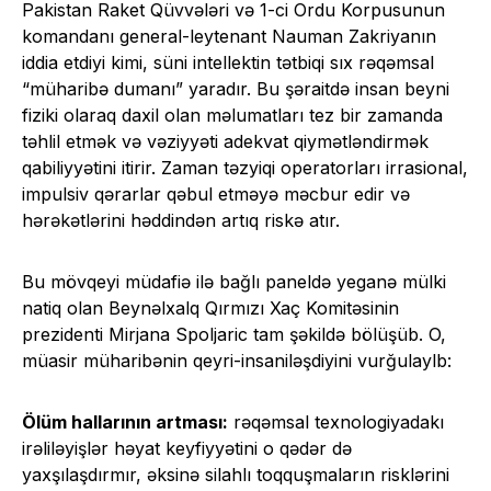
Pakistan Raket Qüvvələri və 1-ci Ordu Korpusunun
komandanı general-leytenant Nauman Zakriyanın
iddia etdiyi kimi, süni intellektin tətbiqi sıx rəqəmsal
“müharibə dumanı” yaradır. Bu şəraitdə insan beyni
fiziki olaraq daxil olan məlumatları tez bir zamanda
təhlil etmək və vəziyyəti adekvat qiymətləndirmək
qabiliyyətini itirir. Zaman təzyiqi operatorları irrasional,
impulsiv qərarlar qəbul etməyə məcbur edir və
hərəkətlərini həddindən artıq riskə atır.
Bu mövqeyi müdafiə ilə bağlı paneldə yeganə mülki
natiq olan Beynəlxalq Qırmızı Xaç Komitəsinin
prezidenti Mirjana Spoljaric tam şəkildə bölüşüb. O,
müasir müharibənin qeyri-insaniləşdiyini vurğulaylb:
Ölüm hallarının artması:
rəqəmsal texnologiyadakı
irəliləyişlər həyat keyfiyyətini o qədər də
yaxşılaşdırmır, əksinə silahlı toqquşmaların risklərini