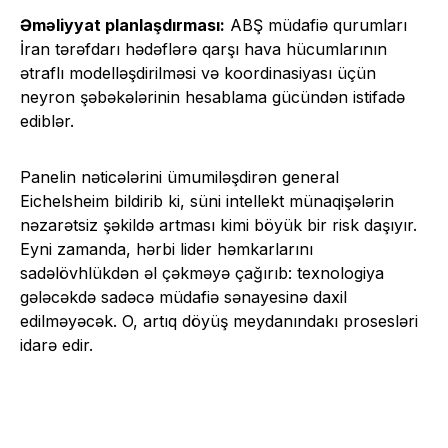
Əməliyyat planlaşdırması:
ABŞ müdafiə qurumları
İran tərəfdarı hədəflərə qarşı hava hücumlarının
ətraflı modelləşdirilməsi və koordinasiyası üçün
neyron şəbəkələrinin hesablama gücündən istifadə
ediblər.
Panelin nəticələrini ümumiləşdirən general
Eichelsheim bildirib ki, süni intellekt münaqişələrin
nəzarətsiz şəkildə artması kimi böyük bir risk daşıyır.
Eyni zamanda, hərbi lider həmkarlarını
sadəlövhlükdən əl çəkməyə çağırıb: texnologiya
gələcəkdə sadəcə müdafiə sənayesinə daxil
edilməyəcək. O, artıq döyüş meydanındakı prosesləri
idarə edir.