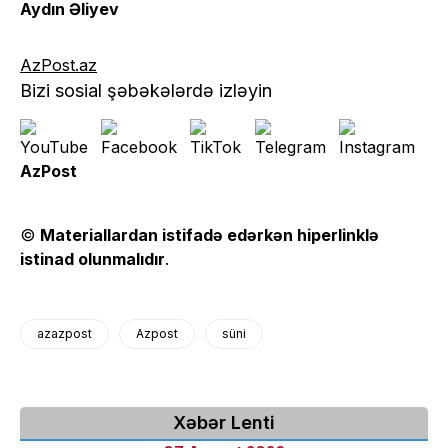
Aydın Əliyev
AzPost.az
Bizi sosial şəbəkələrdə izləyin
AzPost
©
Materiallardan istifadə edərkən hiperlinklə
istinad olunmalıdır
.
azazpost
Azpost
süni
Xəbər Lenti