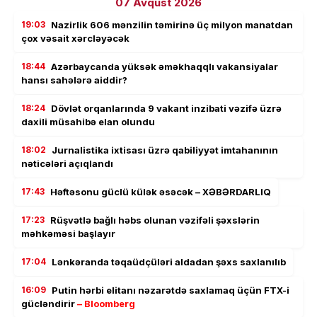
07 Avqust 2026
19:03
Nazirlik 606 mənzilin təmirinə üç milyon manatdan
çox vəsait xərcləyəcək
18:44
Azərbaycanda yüksək əməkhaqqlı vakansiyalar
hansı sahələrə aiddir?
18:24
Dövlət orqanlarında 9 vakant inzibati vəzifə üzrə
daxili müsahibə elan olundu
18:02
Jurnalistika ixtisası üzrə qabiliyyət imtahanının
nəticələri açıqlandı
17:43
Həftəsonu güclü külək əsəcək – XƏBƏRDARLIQ
17:23
Rüşvətlə bağlı həbs olunan vəzifəli şəxslərin
məhkəməsi başlayır
17:04
Lənkəranda təqaüdçüləri aldadan şəxs saxlanılıb
16:09
Putin hərbi elitanı nəzarətdə saxlamaq üçün FTX-i
gücləndirir
– Bloomberg