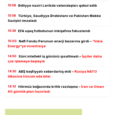
15:58
Ədliyyə naziri Lerikdə vətəndaşları qəbul edib
15:56
Türkiyə, Səudiyyə Ərəbistanı və Pakistan Məkkə
Sazişini imzaladı
15:36
EFA uşaq futbolunun inkişafına fokuslanıb
15:00
Neft Fondu Perunun enerji bazarına girdi –
“Inkia
Energy”yə investisiya
14:50
Süni intellekt iş gününü qısaltmadı –
İşçilər daha
çox işləməyə başlayıb
14:30
ABŞ kəşfiyyatı xəbərdarlıq etdi –
Rusiya NATO
ölkəsinə hücum edə bilər
14:10
Hörmüz boğazında kritik razılaşma –
İran və Oman
60 günlük plan hazırladı