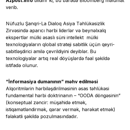
Azpost.info
bildirir ki, bu barədə Bloomberg məlumat
verib.
Nüfuzlu Şanqri-La Dialoq Asiya Təhlükəsizlik
Zirvəsində aparıcı hərbi liderlər və beynəlxalq
ekspertlər mülki əsaslı süni intellekt mülki
texnologiyaların qlobal strateji sabitlik üçün qeyri-
sabitləşdirici amilə çevrildiyini deyiblər. Bu
texnologiyalar artıq real döyüşlərdə fəal şəkildə
istifadə olunur.
“İnformasiya dumanının” məhv edilməsi
Alqoritmlərin hərbiləşdirilməsinin əsas təhlükəsi
fundamental hərbi doktrinanın – “OODA döngəsinin”
(konseptual zəncir: müşahidə etmək,
istiqamətləndirmək, qərar vermək, hərəkət etmək)
fəlakətli şəkildə pozulmasındadır.