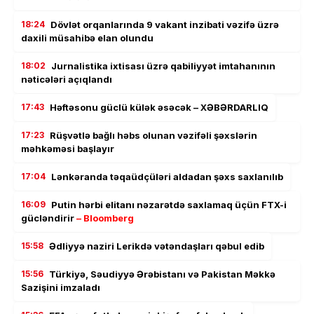
18:24
Dövlət orqanlarında 9 vakant inzibati vəzifə üzrə
daxili müsahibə elan olundu
18:02
Jurnalistika ixtisası üzrə qabiliyyət imtahanının
nəticələri açıqlandı
17:43
Həftəsonu güclü külək əsəcək – XƏBƏRDARLIQ
17:23
Rüşvətlə bağlı həbs olunan vəzifəli şəxslərin
məhkəməsi başlayır
17:04
Lənkəranda təqaüdçüləri aldadan şəxs saxlanılıb
16:09
Putin hərbi elitanı nəzarətdə saxlamaq üçün FTX-i
gücləndirir
– Bloomberg
15:58
Ədliyyə naziri Lerikdə vətəndaşları qəbul edib
15:56
Türkiyə, Səudiyyə Ərəbistanı və Pakistan Məkkə
Sazişini imzaladı