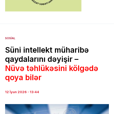
SOSIAL
Süni intellekt müharibə
qaydalarını dəyişir –
Nüvə təhlükəsini kölgədə
qoya bilər
12 İyun 2026 - 13:44