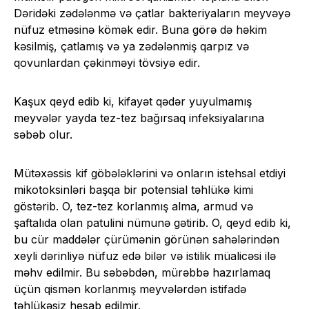
Dəridəki zədələnmə və çatlar bakteriyaların meyvəyə
nüfuz etməsinə kömək edir. Buna görə də həkim
kəsilmiş, çatlamış və ya zədələnmiş qarpız və
qovunlardan çəkinməyi tövsiyə edir.
Kaşux qeyd edib ki, kifayət qədər yuyulmamış
meyvələr yayda tez-tez bağırsaq infeksiyalarına
səbəb olur.
Mütəxəssis kif göbələklərini və onların istehsal etdiyi
mikotoksinləri başqa bir potensial təhlükə kimi
göstərib. O, tez-tez korlanmış alma, armud və
şaftalıda olan patulini nümunə gətirib. O, qeyd edib ki,
bu cür maddələr çürümənin görünən sahələrindən
xeyli dərinliyə nüfuz edə bilər və istilik müalicəsi ilə
məhv edilmir. Bu səbəbdən, mürəbbə hazırlamaq
üçün qismən korlanmış meyvələrdən istifadə
təhlükəsiz hesab edilmir.