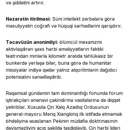
və şiddətini artırır.
Nəzarətin itirilməsi:
Süni intellekt zərbələrə görə
məsuliyyətin coğrafi və hüquqi sərhədlərini qarışdırır.
Təcavüzün anonimliyi:
ölümcül mexanizmi
aktivləşdirən şəxs hərbi əməliyyatların faktiki
teatrından minlərlə kilometr aralıda təhlükəsiz bir
bunkerdə yerləşə bilər, buna görə də humanitar
missiyalar indiyə qədər yalnız alqoritmlərin dağıdıcı
potensialını sənədləşdirib.
Rəqəmsal gündəmin tam dominantlığı fonunda forum
iştirakçıları ənənəvi çəkindirmə vasitələrinə də diqqət
yetiriblər. Xüsusilə Çin Xalq Azadlıq Ordusunun
general-mayoru Menq Xiangkinq ilk istifadə etməmək
öhdəliyinə əsaslanan Pekinin müdafiə doktrinasının
dəyişməzliyini açıq şəkildə təsdiqləyib. Çin hərbi lideri