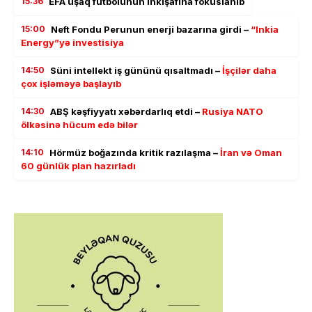
15:36
EFA uşaq futbolunun inkişafına fokuslanıb
15:00
Neft Fondu Perunun enerji bazarına girdi –
“Inkia
Energy”yə investisiya
14:50
Süni intellekt iş gününü qısaltmadı –
İşçilər daha
çox işləməyə başlayıb
14:30
ABŞ kəşfiyyatı xəbərdarlıq etdi –
Rusiya NATO
ölkəsinə hücum edə bilər
14:10
Hörmüz boğazında kritik razılaşma –
İran və Oman
60 günlük plan hazırladı