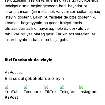
sərgüzəştlərin fərqli tərəflərini ortaya qoyur. Kosmos
tədqiqatlarının başlanğıcından bəri, həyatlarını
itirənlər, insanlığın irəliləmək və yeni sərhədləri aşmaq
istəyini göstərir. Lakin bu faciələr də bizə göstərir ki,
kosmos, bəşəriyyətin nə qədər inkişaf etmiş
olmasından asılı olmayaraq, hələ də qorxulu və
təhlükəli bir yer olaraq qalır. Tarixin acı səfərləri isə
insan həyatının bahasına başa gəlir.
Bizi Facebook-da izləyin
AzPost.az
Bizi sosial şəbəkələrdə izləyin
AzPost