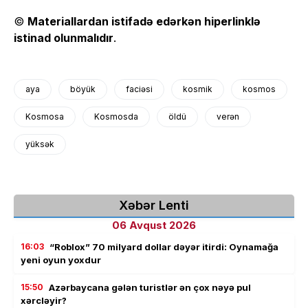
©
Materiallardan istifadə edərkən hiperlinklə
istinad olunmalıdır
.
aya
böyük
faciəsi
kosmik
kosmos
Kosmosa
Kosmosda
öldü
verən
yüksək
Xəbər Lenti
06 Avqust 2026
16:03
“Roblox” 70 milyard dollar dəyər itirdi: Oynamağa
yeni oyun yoxdur
15:50
Azərbaycana gələn turistlər ən çox nəyə pul
xərcləyir?