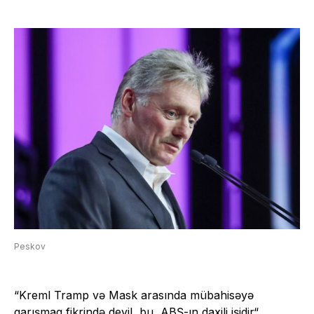
Peskov
“Kreml Tramp və Mask arasında mübahisəyə
qarışmaq fikrində deyil, bu, ABŞ-ın daxili
işidir
“.