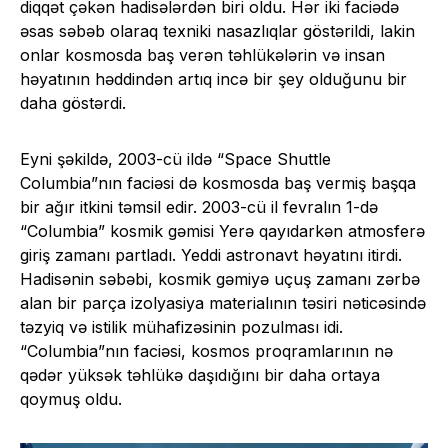
diqqət çəkən hadisələrdən biri oldu. Hər iki faciədə
əsas səbəb olaraq texniki nasazlıqlar göstərildi, lakin
onlar kosmosda baş verən təhlükələrin və insan
həyatının həddindən artıq incə bir şey olduğunu bir
daha göstərdi.
Eyni şəkildə, 2003-cü ildə “Space Shuttle
Columbia”nın faciəsi də kosmosda baş vermiş başqa
bir ağır itkini təmsil edir. 2003-cü il fevralın 1-də
“Columbia” kosmik gəmisi Yerə qayıdarkən atmosferə
giriş zamanı partladı. Yeddi astronavt həyatını itirdi.
Hadisənin səbəbi, kosmik gəmiyə uçuş zamanı zərbə
alan bir parça izolyasiya materialının təsiri nəticəsində
təzyiq və istilik mühafizəsinin pozulması idi.
“Columbia”nın faciəsi, kosmos proqramlarının nə
qədər yüksək təhlükə daşıdığını bir daha ortaya
qoymuş oldu.