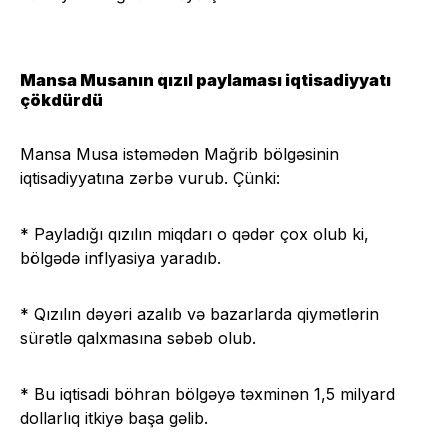
Mansa Musanın qızıl paylaması iqtisadiyyatı
çökdürdü
Mansa Musa istəmədən Mağrib bölgəsinin
iqtisadiyyatına zərbə vurub. Çünki:
* Payladığı qızılın miqdarı o qədər çox olub ki,
bölgədə inflyasiya yaradıb.
* Qızılın dəyəri azalıb və bazarlarda qiymətlərin
sürətlə qalxmasına səbəb olub.
* Bu iqtisadi böhran bölgəyə təxminən 1,5 milyard
dollarlıq itkiyə başa gəlib.