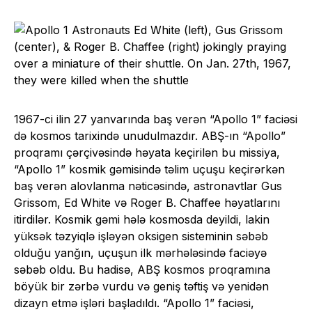
1967-ci ilin 27 yanvarında baş verən “Apollo 1” faciəsi
də kosmos tarixində unudulmazdır. ABŞ-ın “Apollo”
proqramı çərçivəsində həyata keçirilən bu missiya,
“Apollo 1” kosmik gəmisində təlim uçuşu keçirərkən
baş verən alovlanma nəticəsində, astronavtlar Gus
Grissom, Ed White və Roger B. Chaffee həyatlarını
itirdilər. Kosmik gəmi hələ kosmosda deyildi, lakin
yüksək təzyiqlə işləyən oksigen sisteminin səbəb
olduğu yanğın, uçuşun ilk mərhələsində faciəyə
səbəb oldu. Bu hadisə, ABŞ kosmos proqramına
böyük bir zərbə vurdu və geniş təftiş və yenidən
dizayn etmə işləri başladıldı. “Apollo 1” faciəsi,