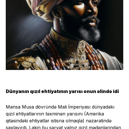
Dünyanın qızıl ehtiyatının yarısı onun əlində idi
Mansa Musa dövründə Mali İmperiyası dünyadakı
qızıl ehtiyatlarının təxminən yarısını (Amerika
qitəsindəki ehtiyatlar istisna olmaqla) nəzarətində
saxlayırdı. Lakin bu sərvət yalnız qızıl mədənlərindən