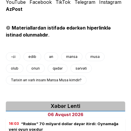
AzPost
©
Materiallardan istifadə edərkən hiperlinklə
istinad olunmalıdır
.
-ci
edib
ən
mansa
musa
olub
onun
qədər
sərvəti
Tarixin ən varlı insanı Mansa Musa kimdir?
Xəbər Lenti
06 Avqust 2026
16:03
“Roblox” 70 milyard dollar dəyər itirdi: Oynamağa
yeni oyun yoxdur