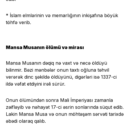
* İslam elmlərinin və memarlığının inkişafına böyük
töhfə verib.
Mansa Musanın ölümü və mirası
Mansa Musanın dəqiq nə vaxt və necə öldüyü
bilinmir. Bəzi mənbələr onun taxtı oğluna təhvil
verərək dinc şəkildə öldüyünü, digərləri isə 1337-ci
ildə vəfat etdiyini irəli sürür.
Onun ölümündən sonra Mali İmperiyası zamanla
zəifləyib və nəhayət 17-ci əsrin sonlarında süqut edib.
Lakin Mansa Musa və onun möhtəşəm sərvəti tarixdə
əbədi olaraq qalıb.