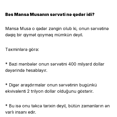
Bəs Mansa Musanın sərvəti nə qədər idi?
Mansa Musa o qədər zəngin olub ki, onun sərvətinə
dəqiq bir qiymət qoymaq mümkün deyil.
Təxminlərə görə:
* Bəzi mənbələr onun sərvətini 400 milyard dollar
dəyərində hesablayır.
* Digər araşdırmalar onun sərvətinin bugünkü
ekvivalenti 2 trilyon dollar olduğunu göstərir.
* Bu isə onu təkcə tarixin deyil, bütün zamanların ən
varlı insanı edir.