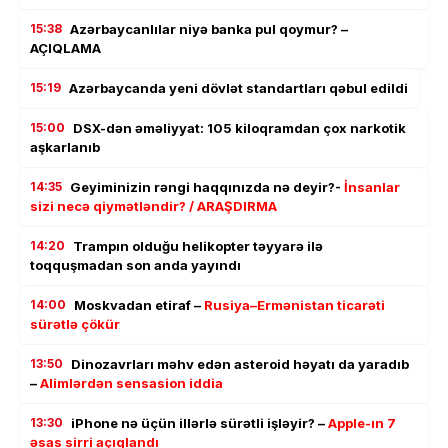
15:38
Azərbaycanlılar niyə banka pul qoymur? –
AÇIQLAMA
15:19
Azərbaycanda yeni dövlət standartları qəbul edildi
15:00
DSX-dən əməliyyat: 105 kiloqramdan çox narkotik
aşkarlanıb
14:35
Geyiminizin rəngi haqqınızda nə deyir?-
İnsanlar
sizi necə qiymətləndir? / ARAŞDIRMA
14:20
Trampın olduğu helikopter təyyarə ilə
toqquşmadan son anda yayındı
14:00
Moskvadan etiraf –
Rusiya–Ermənistan ticarəti
sürətlə çökür
13:50
Dinozavrları məhv edən asteroid həyatı da yaradıb
–
Alimlərdən sensasion iddia
13:30
iPhone nə üçün illərlə sürətli işləyir? –
Apple-ın 7
əsas sirri açıqlandı