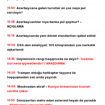
15:50
Azərbaycana gələn turistlər ən çox nəyə pul
xərcləyir?
15:38
Azərbaycanlılar niyə banka pul qoymur? –
AÇIQLAMA
15:19
Azərbaycanda yeni dövlət standartları qəbul edildi
15:00
DSX-dən əməliyyat: 105 kiloqramdan çox narkotik
aşkarlanıb
14:35
Geyiminizin rəngi haqqınızda nə deyir?-
İnsanlar
sizi necə qiymətləndir? / ARAŞDIRMA
14:20
Trampın olduğu helikopter təyyarə ilə
toqquşmadan son anda yayındı
14:00
Moskvadan etiraf –
Rusiya–Ermənistan ticarəti
sürətlə çökür
13:50
Dinozavrları məhv edən asteroid həyatı da yaradıb
–
Alimlərdən sensasion iddia