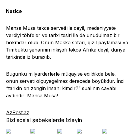
Nəticə
Mansa Musa təkcə sərvəti ilə deyil, mədəniyyətə
verdiyi töhfələr və tarixi təsiri ilə də unudulmaz bir
hökmdar olub. Onun Məkkə səfəri, qızıl paylaması və
Timbuktu şəhərinin inkişafı təkcə Afrika deyil, dünya
tarixində iz buraxıb.
Bugünkü milyarderlərlə müqayisə edildikdə belə,
onun sərvəti ölçüyəgəlməz dərəcədə böyükdür. İndi
“tarixin ən zəngin insanı kimdir?” sualının cavabı
aydındır: Mansa Musa!
AzPost.az
Bizi sosial şəbəkələrdə izləyin