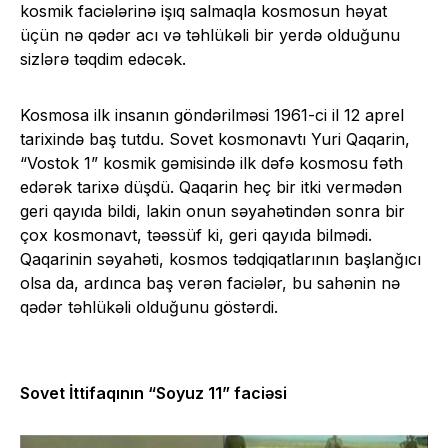
kosmik faciələrinə işıq salmaqla kosmosun həyat
üçün nə qədər acı və təhlükəli bir yerdə olduğunu
sizlərə təqdim edəcək.
Kosmosa ilk insanın göndərilməsi 1961-ci il 12 aprel
tarixində baş tutdu. Sovet kosmonavtı Yuri Qaqarin,
“Vostok 1” kosmik gəmisində ilk dəfə kosmosu fəth
edərək tarixə düşdü. Qaqarin heç bir itki vermədən
geri qayıda bildi, lakin onun səyahətindən sonra bir
çox kosmonavt, təəssüf ki, geri qayıda bilmədi.
Qaqarinin səyahəti, kosmos tədqiqatlarının başlanğıcı
olsa da, ardınca baş verən faciələr, bu sahənin nə
qədər təhlükəli olduğunu göstərdi.
Sovet İttifaqının “Soyuz 11” faciəsi