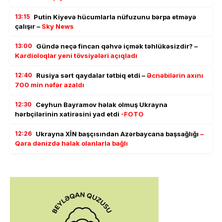
13:15
Putin Kiyevə hücumlarla nüfuzunu bərpa etməyə
çalışır –
Sky News
13:00
Gündə neçə fincan qəhvə içmək təhlükəsizdir? –
Kardioloqlar yeni tövsiyələri açıqladı
12:40
Rusiya sərt qaydalar tətbiq etdi –
Əcnəbilərin axını
700 min nəfər azaldı
12:30
Ceyhun Bayramov həlak olmuş Ukrayna
hərbçilərinin xatirəsini yad etdi
-FOTO
12:26
Ukrayna XİN başçısından Azərbaycana başsağlığı
–
Qara dənizdə həlak olanlarla bağlı