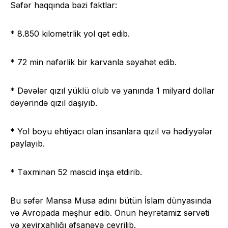
Səfər haqqında bəzi faktlar:
* 8.850 kilometrlik yol qət edib.
* 72 min nəfərlik bir karvanla səyahət edib.
* Dəvələr qızıl yüklü olub və yanında 1 milyard dollar
dəyərində qızıl daşıyıb.
* Yol boyu ehtiyacı olan insanlara qızıl və hədiyyələr
paylayıb.
* Təxminən 52 məscid inşa etdirib.
Bu səfər Mansa Musa adını bütün İslam dünyasında
və Avropada məşhur edib. Onun heyrətamiz sərvəti
və xeyirxahlığı əfsanəyə çevrilib.