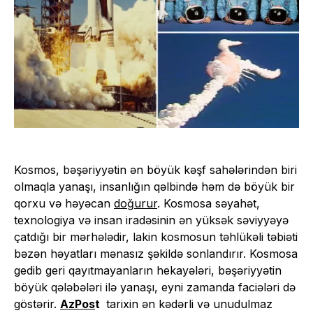
Kosmos, bəşəriyyətin ən böyük kəşf sahələrindən biri
olmaqla yanaşı, insanlığın qəlbində həm də böyük bir
qorxu və həyəcan
doğurur
. Kosmosa səyahət,
texnologiya və insan iradəsinin ən yüksək səviyyəyə
çatdığı bir mərhələdir, lakin kosmosun təhlükəli təbiəti
bəzən həyatları mənasız şəkildə sonlandırır. Kosmosa
gedib geri qayıtmayanların hekayələri, bəşəriyyətin
böyük qələbələri ilə yanaşı, eyni zamanda faciələri də
göstərir.
AzPos
t
tarixin ən kədərli və unudulmaz