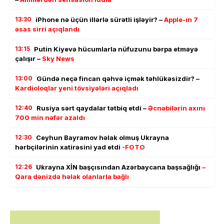
13:30
iPhone nə üçün illərlə sürətli işləyir? –
Apple-ın 7
əsas sirri açıqlandı
13:15
Putin Kiyevə hücumlarla nüfuzunu bərpa etməyə
çalışır –
Sky News
13:00
Gündə neçə fincan qəhvə içmək təhlükəsizdir? –
Kardioloqlar yeni tövsiyələri açıqladı
12:40
Rusiya sərt qaydalar tətbiq etdi –
Əcnəbilərin axını
700 min nəfər azaldı
12:30
Ceyhun Bayramov həlak olmuş Ukrayna
hərbçilərinin xatirəsini yad etdi
-FOTO
12:26
Ukrayna XİN başçısından Azərbaycana başsağlığı
–
Qara dənizdə həlak olanlarla bağlı