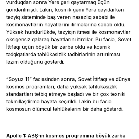
vurduqdan sonra Yerə geri qaytarmaq üçün
göndərilmişdi. Lakin, kosmik gəmi Yerə qayıdarkən
təzyiq sistemində baş verən nasazlıq səbəbi ilə
kosmonavtların həyatlarını itirmələrinə səbəb oldu.
Yüksək hündürlükdə, təzyiqin itməsi ilə kosmonavtlar
oksigensiz qalaraq həyatlarını itirdilər. Bu faciə, Sovet
İttifaqı üçün böyük bir zərbə oldu və kosmik
tədqiqatlarda təhlükəsizlik tədbirlərinin artırılması
lazım olduğunu göstərdi.
“Soyuz 11” faciəsindən sonra, Sovet İttifaqı və dünya
kosmos proqramları, daha yüksək təhlükəsizlik
standartları tətbiq etməyə başladı və bir çox texniki
təkmilləşdirmə həyata keçirildi. Lakin bu faciə,
kosmosun ölümcül təhlükələrini bir daha göstərdi.
Apollo 1: ABŞ-ın kosmos proqramına böyük zərbə