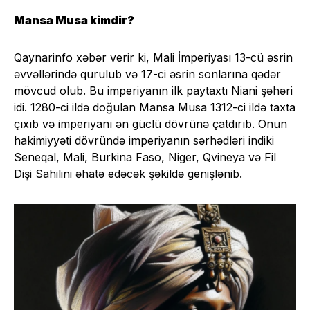
Mansa Musa kimdir?
Qaynarinfo xəbər verir ki, Mali İmperiyası 13-cü əsrin
əvvəllərində qurulub və 17-ci əsrin sonlarına qədər
mövcud olub. Bu imperiyanın ilk paytaxtı Niani şəhəri
idi. 1280-ci ildə doğulan Mansa Musa 1312-ci ildə taxta
çıxıb və imperiyanı ən güclü dövrünə çatdırıb. Onun
hakimiyyəti dövründə imperiyanın sərhədləri indiki
Seneqal, Mali, Burkina Faso, Niger, Qvineya və Fil
Dişi Sahilini əhatə edəcək şəkildə genişlənib.