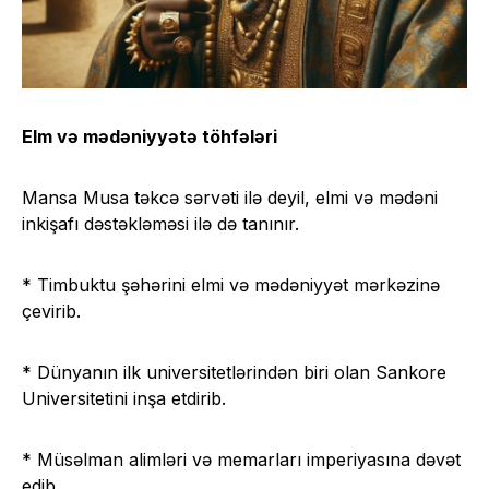
Elm və mədəniyyətə töhfələri
Mansa Musa təkcə sərvəti ilə deyil, elmi və mədəni
inkişafı dəstəkləməsi ilə də tanınır.
* Timbuktu şəhərini elmi və mədəniyyət mərkəzinə
çevirib.
* Dünyanın ilk universitetlərindən biri olan Sankore
Universitetini inşa etdirib.
* Müsəlman alimləri və memarları imperiyasına dəvət
edib.