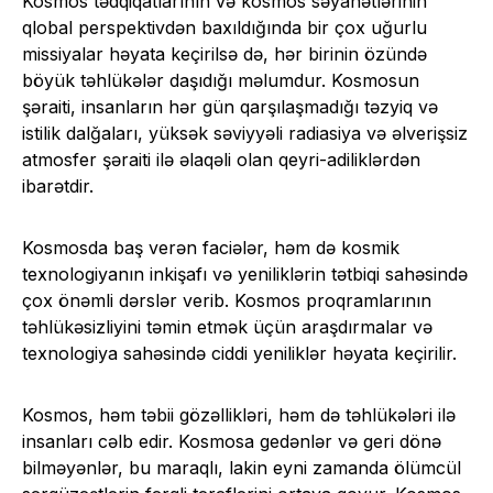
Kosmos tədqiqatlarının və kosmos səyahətlərinin
qlobal perspektivdən baxıldığında bir çox uğurlu
missiyalar həyata keçirilsə də, hər birinin özündə
böyük təhlükələr daşıdığı məlumdur. Kosmosun
şəraiti, insanların hər gün qarşılaşmadığı təzyiq və
istilik dalğaları, yüksək səviyyəli radiasiya və əlverişsiz
atmosfer şəraiti ilə əlaqəli olan qeyri-adiliklərdən
ibarətdir.
Kosmosda baş verən faciələr, həm də kosmik
texnologiyanın inkişafı və yeniliklərin tətbiqi sahəsində
çox önəmli dərslər verib. Kosmos proqramlarının
təhlükəsizliyini təmin etmək üçün araşdırmalar və
texnologiya sahəsində ciddi yeniliklər həyata keçirilir.
Kosmos, həm təbii gözəllikləri, həm də təhlükələri ilə
insanları cəlb edir. Kosmosa gedənlər və geri dönə
bilməyənlər, bu maraqlı, lakin eyni zamanda ölümcül