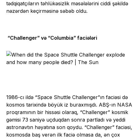
tədqiqatçıların təhlükəsizlik məsələlərini ciddi şəkildə
nəzərdən keçirməsinə səbəb oldu.
“Challenger” və “Columbia” faciələri
1986-cı ildə “Space Shuttle Challenger”ın faciəsi də
kosmos tarixində böyük iz buraxmışdı. ABŞ-ın NASA
proqramının bir hissəsi olaraq, “Challenger” kosmik
gəmisi 73 saniyə uçduqdan sonra partladı və yeddi
astronavtın həyatına son qoydu. “Challenger” faciəsi,
kosmosda baş verən ilk faciə olmasa da, ən çox