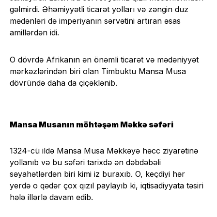
gəlmirdi. Əhəmiyyətli ticarət yolları və zəngin duz
mədənləri də imperiyanın sərvətini artıran əsas
amillərdən idi.
O dövrdə Afrikanın ən önəmli ticarət və mədəniyyət
mərkəzlərindən biri olan Timbuktu Mansa Musa
dövründə daha da çiçəklənib.
Mansa Musanın möhtəşəm Məkkə səfəri
1324-cü ildə Mansa Musa Məkkəyə həcc ziyarətinə
yollanıb və bu səfəri tarixdə ən dəbdəbəli
səyahətlərdən biri kimi iz buraxıb. O, keçdiyi hər
yerdə o qədər çox qızıl paylayıb ki, iqtisadiyyata təsiri
hələ illərlə davam edib.