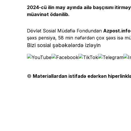
2024-cü ilin may ayında ailə başçısını itirm
müavinət ödənilib.
Dövlət Sosial Müdafiə Fondundan
Azpost.info
şəxs pensiya, 58 min nəfərdən çox şəxs isə müa
Bizi sosial şəbəkələrdə izləyin
©
Materiallardan istifadə edərkən hiperlinklə