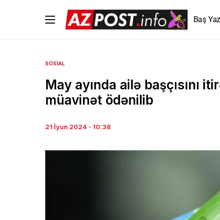
Baş Yaz
SOSIAL
May ayında ailə başçısını it
müavinət ödənilib
21 İyun 2024 - 10:38