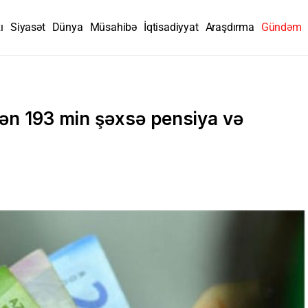
ı
Siyasət
Dünya
Müsahibə
İqtisadiyyat
Araşdırma
Gündəm
irən 193 min şəxsə pensiya və