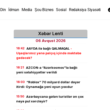
Din
İdman
Media
Şou Biznes
Sosial
Redaksiya Siyasəti
Xəbər Lenti
06 Avqust 2026
16:42
AAYDA ilə bağlı QALMAQAL
-
Uşaqlarımız yenə palçıq içində məktəbə
gedəcək?
16:21
AZCON-a “Azərkosmos”la bağlı
yeni səlahiyyətlər verildi
16:03
“Roblox” 70 milyard dollar dəyər
itirdi: Oynamağa yeni oyun yoxdur
15:50
Azərbaycana gələn turistlər ən çox
nəyə pul xərcləyir?