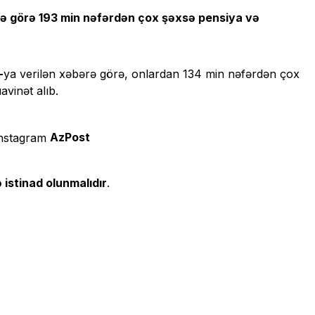
əyə görə 193 min nəfərdən çox şəxsə pensiya və
-
ya verilən xəbərə görə, onlardan 134 min nəfərdən çox
vinət alıb.
AzPost
 istinad olunmalıdır
.