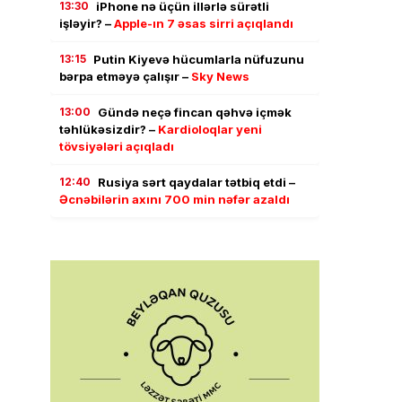
13:30
iPhone nə üçün illərlə sürətli
işləyir? –
Apple-ın 7 əsas sirri açıqlandı
13:15
Putin Kiyevə hücumlarla nüfuzunu
bərpa etməyə çalışır –
Sky News
13:00
Gündə neçə fincan qəhvə içmək
təhlükəsizdir? –
Kardioloqlar yeni
tövsiyələri açıqladı
12:40
Rusiya sərt qaydalar tətbiq etdi –
Əcnəbilərin axını 700 min nəfər azaldı