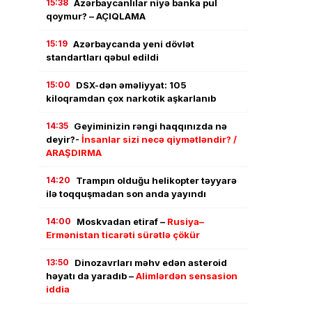
15:38
Azərbaycanlılar niyə banka pul
qoymur? – AÇIQLAMA
15:19
Azərbaycanda yeni dövlət
standartları qəbul edildi
15:00
DSX-dən əməliyyat: 105
kiloqramdan çox narkotik aşkarlanıb
14:35
Geyiminizin rəngi haqqınızda nə
deyir?-
İnsanlar sizi necə qiymətləndir? /
ARAŞDIRMA
14:20
Trampın olduğu helikopter təyyarə
ilə toqquşmadan son anda yayındı
14:00
Moskvadan etiraf –
Rusiya–
Ermənistan ticarəti sürətlə çökür
13:50
Dinozavrları məhv edən asteroid
həyatı da yaradıb –
Alimlərdən sensasion
iddia