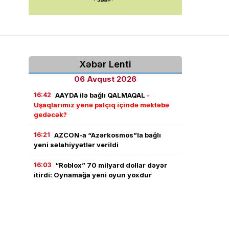
Xəbər Lenti
06 Avqust 2026
16:42
AAYDA ilə bağlı QALMAQAL
-
Uşaqlarımız yenə palçıq içində məktəbə
gedəcək?
16:21
AZCON-a “Azərkosmos”la bağlı
yeni səlahiyyətlər verildi
16:03
“Roblox” 70 milyard dollar dəyər
itirdi: Oynamağa yeni oyun yoxdur
15:50
Azərbaycana gələn turistlər ən çox
nəyə pul xərcləyir?
15:38
Azərbaycanlılar niyə banka pul