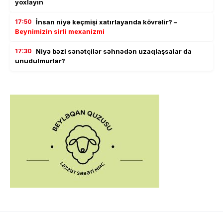
yoxlayın
17:50
İnsan niyə keçmişi xatırlayanda kövrəlir? –
Beynimizin sirli mexanizmi
17:30
Niyə bəzi sənətçilər səhnədən uzaqlaşsalar da
unudulmurlar?