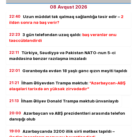
08 Avqust 2026
22:40
Uzun müddət tək qalmaq sağlamlığa təsir edir –
2
ildən sonra nə baş verir?
22:23
3 gün telefondan uzaq qaldı:
baş verənlər onu
təəccübləndirdi
22:11
Türkiyə, Səudiyyə və Pakistan NATO-nun 5-ci
maddəsinə bənzər razılaşma imzaladı
22:01
Goranboyda evdən 18 yaşlı gənc qızın meyiti tapıldı
21:21
İlham Əliyevdən Trampa məktub:
“Azərbaycan-ABŞ
əlaqələri tarixdə ən yüksək zirvədədir”
21:13
İlham Əliyev Donald Trampa məktub ünvanlayıb
20:00
Azərbaycan və ABŞ prezidentləri arasında telefon
danışığı olub
19:00
Azərbaycanda 3200 illik sirli mətbəx tapıldı –