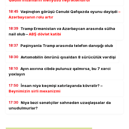
Qədim insanların menyusu heyrətləndirdi
18:45
Vaşinqton görüşü Cənubi Qafqazda oyunu dəyişdi
–
Azərbaycanın rolu artır
18:39
Tramp Ermənistan və Azərbaycan arasında sülhə
nail olub –
ABŞ dövlət katibi
18:37
Paşinyanla Tramp arasında telefon danışığı olub
18:30
Avtomobilin ömrünü qısaldan 8 sürücülük vərdişi
18:10
Ayın axırına cibdə pulunuz qalmırsa, bu 7 xərci
yoxlayın
17:50
İnsan niyə keçmişi xatırlayanda kövrəlir? –
Beynimizin sirli mexanizmi
17:30
Niyə bəzi sənətçilər səhnədən uzaqlaşsalar da
unudulmurlar?