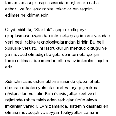
tamamlaması prinsipi əsasında müştərilərə daha
etibarlı və fasiləsiz rabitə imkanlarının təqdim
edilməsinə xidmət edir.
Qeyd edilib ki, “Starlink” aşağı orbitli peyk
qruplaşması üzərindən internetə çıxış imkanı yaradan
yeni nəsil rabitə texnologiyalarından biridir. Bu həll
xüsusilə yerüstü infrastrukturun məhdud olduğu və
ya mövcud olmadığı bölgələrdə internetə çıxışın
təmin edilməsi baxımından alternativ imkanlar təqdim
edir.
Xidmətin əsas üstünlükləri sırasında qlobal əhatə
dairəsi, nisbətən yüksək sürət və aşağı gecikmə
göstəriciləri yer alır. Bu xüsusiyyətlər real vaxt
rejimində rabitə tələb edən tətbiqlər üçün əlavə
imkanlar yaradır. Eyni zamanda, sistemin daşınabilən
olması müvəqqəti və səyyar fəaliyyətlər zamanı