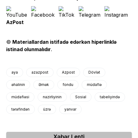
AzPost
©
Materiallardan istifadə edərkən hiperlinklə
istinad olunmalıdır
.
aya
azazpost
Azpost
Dövlət
əhalinin
Əmək
fondu
müdafiə
müdafiəsi
nazirliyinin
Sosial
tabeliyində
tərəfindən
üzrə
yanvar
Xəbər Lenti