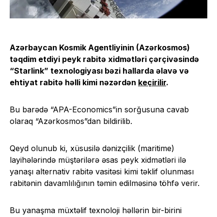
Azərbaycan Kosmik Agentliyinin (Azərkosmos)
təqdim etdiyi peyk rabitə xidmətləri çərçivəsində
“Starlink” texnologiyası bəzi hallarda əlavə və
ehtiyat rabitə həlli kimi nəzərdən
keçirilir
.
Bu barədə “APA-Economics”in sorğusuna cavab
olaraq “Azərkosmos”dan bildirilib.
Qeyd olunub ki, xüsusilə dənizçilik (maritime)
layihələrində müştərilərə əsas peyk xidmətləri ilə
yanaşı alternativ rabitə vasitəsi kimi təklif olunması
rabitənin davamlılığının təmin edilməsinə töhfə verir.
Bu yanaşma müxtəlif texnoloji həllərin bir-birini