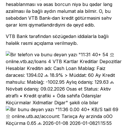
hesablanması və əsas borcun niyə bu qədər ləng
azalması ilə bağlı aydın məlumat ala bilmir. O, bu
səbəbdən VTB Bank-dan kredit götürməsini səhv
qərar kimi qiymətləndirdiyini də qeyd edib.
VTB Bank tərəfindən sözügedən iddialarla bağlı
hələlik rəsmi açıqlama verilməyib.