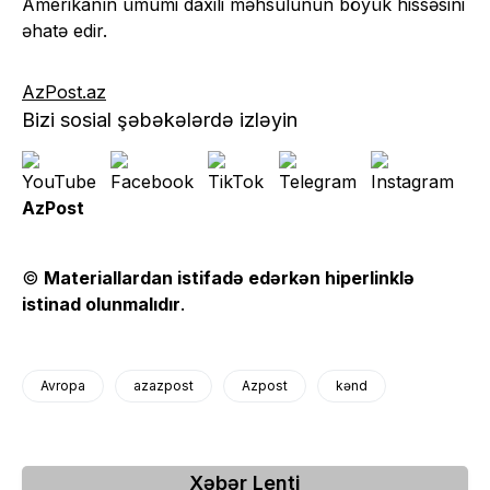
Amerikanın ümumi daxili məhsulunun böyük hissəsini
əhatə edir.
AzPost.az
Bizi sosial şəbəkələrdə izləyin
AzPost
©
Materiallardan istifadə edərkən hiperlinklə
istinad olunmalıdır
.
Avropa
azazpost
Azpost
kənd
Xəbər Lenti