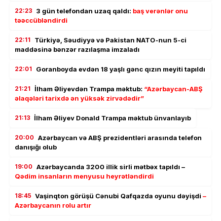
22:23
3 gün telefondan uzaq qaldı:
baş verənlər onu
təəccübləndirdi
22:11
Türkiyə, Səudiyyə və Pakistan NATO-nun 5-ci
maddəsinə bənzər razılaşma imzaladı
22:01
Goranboyda evdən 18 yaşlı gənc qızın meyiti tapıldı
21:21
İlham Əliyevdən Trampa məktub:
“Azərbaycan-ABŞ
əlaqələri tarixdə ən yüksək zirvədədir”
21:13
İlham Əliyev Donald Trampa məktub ünvanlayıb
20:00
Azərbaycan və ABŞ prezidentləri arasında telefon
danışığı olub
19:00
Azərbaycanda 3200 illik sirli mətbəx tapıldı –
Qədim insanların menyusu heyrətləndirdi
18:45
Vaşinqton görüşü Cənubi Qafqazda oyunu dəyişdi
–
Azərbaycanın rolu artır