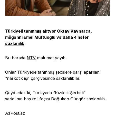
Türkiyəli tanınmış aktyor Oktay Kaynarca,
müğənni Emel Müftüoğlu və daha 4 nəfər
saxlanılıb
.
Bu barədə
NTV
məlumat yayıb.
Onlar Türkiyədə tanınmış şəxslərə qarşı aparılan
“narkotik işi” çərçivəsində saxlanılıblar.
Qeyd edək ki, Türkiyədə “Kızılcık Şerbeti”
serialının baş rol ifaçısı Doğukan Güngör saxlanılıb.
AzPost.az