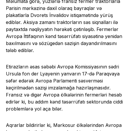
Məlumata görə, yüzlərlə fransız fermer traktorlarla
Parisin mərkəzinə daxil olaraq bayraqlar və
plakatlarla Dvorets İnvalidov istiqamətində yürüş
ediblər. Aksiya zamanı traktorların səs siqnalları ilə
paytaxtda nəqliyyatın hərəkəti çətinləşib. Fermerlər
Avropa İttifaqının kənd təsərrüfatı siyasətinə yenidən
baxılmasını və sözügedən sazişin dayandırılmasını
tələb ediblər.
Etirazların əsas səbəbi Avropa Komissiyasının sədri
Ursula fon der Lyayenin yanvarın 17-də Paraqvaya
səfər edərək Avropa Parlamenti səsverməsi
keçirilmədən sazişi imzalamağa hazırlaşmasıdır.
Fransız və digər Avropa ölkələrinin fermerləri hesab
edirlər ki, bu addım kənd təsərrüfatı sektorunda ciddi
problemlərə yol aça bilər.
Aqrarlar bildirirlər ki, Mərkosur ölkələrindən Avropa