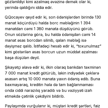
gözlənildiyi kimi azalmaq əvəzinə demək olar ki,
yerində qaldığını iddia edir.
Q.Qocayev qeyd edir ki, son ödənişlərdən birində 130
manat köçürdüyü halda borc məbləğinin 1 394
manatdan cəmi 1 380 manata düşdüyünü görüb.
Onun sözlərinə görə, bu halda ödənişdən cəmi 14
manat əsas borcdan silinib, qalan məbləğ isə
dəyişməz qalıb. İstifadəçi hesab edir ki, “toxunulmaz”
kimi göstərilən əsas borcun uzun müddət azalması
başa düşülən deyil.
Şikayətçi əlavə edir ki, ilkin olaraq bankdan təxminən
7 000 manat kredit götürüb, lakin indiyədək çeklərə
əsasən artıq 10 000 manata yaxın ödəniş edib. Buna
baxmayaraq, kreditin hələ də tam bağlanmaması
onda ciddi narazılıq yaradıb və bu vəziyyəti izah
etməkdə çətinlik çəkdiyini bildirib.
Paylaşımda vurğulanır ki, müştəri kredit şərtləri, faiz