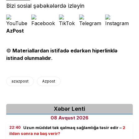
Bizi sosial şəbəkələrdə izləyin
AzPost
©
Materiallardan istifadə edərkən hiperlinklə
istinad olunmalıdır
.
azazpost
Azpost
Xəbər Lenti
08 Avqust 2026
22:40
Uzun müddət tək qalmaq sağlamlığa təsir edir –
2
ildən sonra nə baş verir?