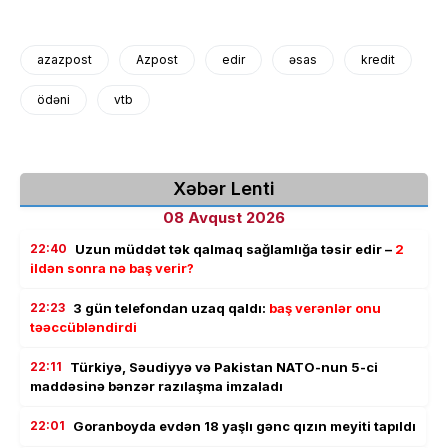
azazpost
Azpost
edir
əsas
kredit
ödəni
vtb
Xəbər Lenti
08 Avqust 2026
22:40
Uzun müddət tək qalmaq sağlamlığa təsir edir –
2
ildən sonra nə baş verir?
22:23
3 gün telefondan uzaq qaldı:
baş verənlər onu
təəccübləndirdi
22:11
Türkiyə, Səudiyyə və Pakistan NATO-nun 5-ci
maddəsinə bənzər razılaşma imzaladı
22:01
Goranboyda evdən 18 yaşlı gənc qızın meyiti tapıldı