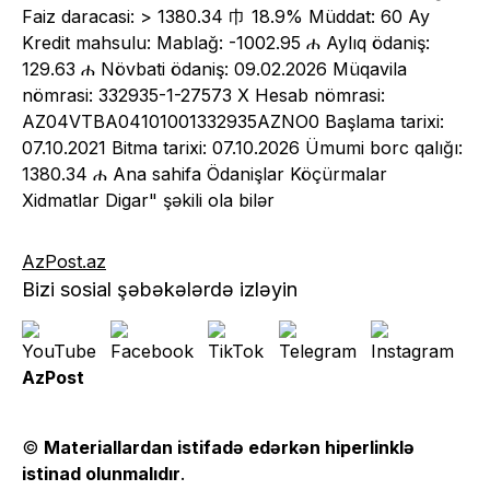
AzPost.az
Bizi sosial şəbəkələrdə izləyin
AzPost
©
Materiallardan istifadə edərkən hiperlinklə
istinad olunmalıdır
.