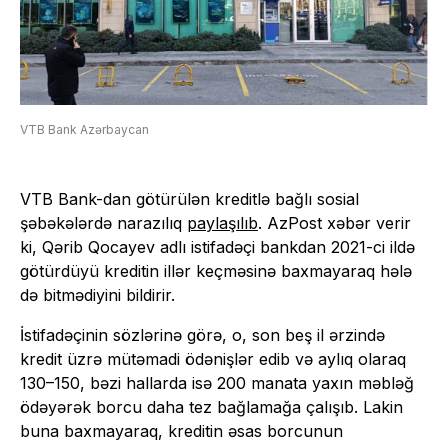
VTB Bank Azərbaycan
VTB Bank-dan götürülən kreditlə bağlı sosial
şəbəkələrdə narazılıq
paylaşılıb
. AzPost xəbər verir
ki, Qərib Qocayev adlı istifadəçi bankdan 2021-ci ildə
götürdüyü kreditin illər keçməsinə baxmayaraq hələ
də bitmədiyini bildirir.
İstifadəçinin sözlərinə görə, o, son beş il ərzində
kredit üzrə mütəmadi ödənişlər edib və aylıq olaraq
130–150, bəzi hallarda isə 200 manata yaxın məbləğ
ödəyərək borcu daha tez bağlamağa çalışıb. Lakin
buna baxmayaraq, kreditin əsas borcunun