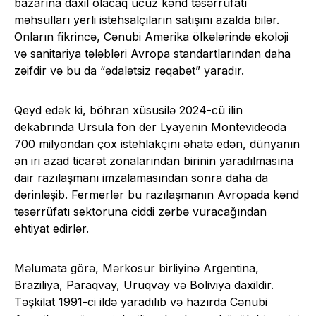
bazarına daxil olacaq ucuz kənd təsərrüfatı
məhsulları yerli istehsalçıların satışını azalda bilər.
Onların fikrincə, Cənubi Amerika ölkələrində ekoloji
və sanitariya tələbləri Avropa standartlarından daha
zəifdir və bu da “ədalətsiz rəqabət” yaradır.
Qeyd edək ki, böhran xüsusilə 2024-cü ilin
dekabrında Ursula fon der Lyayenin Montevideoda
700 milyondan çox istehlakçını əhatə edən, dünyanın
ən iri azad ticarət zonalarından birinin yaradılmasına
dair razılaşmanı imzalamasından sonra daha da
dərinləşib. Fermerlər bu razılaşmanın Avropada kənd
təsərrüfatı sektoruna ciddi zərbə vuracağından
ehtiyat edirlər.
Məlumata görə, Mərkosur birliyinə Argentina,
Braziliya, Paraqvay, Uruqvay və Boliviya daxildir.
Təşkilat 1991-ci ildə yaradılıb və hazırda Cənubi