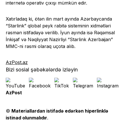
internetə operativ çıxışı mümkün edir.
Xatırladaq ki, ötən ilin mart ayında Azərbaycanda
“Starlink” qlobal peyk rabitə sisteminin xidmətləri
rəsmən istifadəyə verilib. İyun ayında isə Rəqəmsal
İnkişaf və Nəqliyyat Nazirliyi “Starlink Azerbaijan”
MMC-ni rəsmi olaraq uçota alıb.
AzPost.az
Bizi sosial şəbəkələrdə izləyin
AzPost
©
Materiallardan istifadə edərkən hiperlinklə
istinad olunmalıdır
.