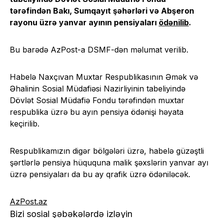
tərəfindən Bakı, Sumqayıt şəhərləri və Abşeron
rayonu üzrə yanvar ayının pensiyaları
ödənilib
.
Bu barədə AzPost-a DSMF-dən məlumat verilib.
Habelə Naxçıvan Muxtar Respublikasının Əmək və
Əhalinin Sosial Müdafiəsi Nazirliyinin tabeliyində
Dövlət Sosial Müdafiə Fondu tərəfindən muxtar
respublika üzrə bu ayın pensiya ödənişi həyata
keçirilib.
Respublikamızın digər bölgələri üzrə, habelə güzəştli
şərtlərlə pensiya hüququna malik şəxslərin yanvar ayı
üzrə pensiyaları da bu ay qrafik üzrə ödəniləcək.
AzPost.az
Bizi sosial şəbəkələrdə izləyin