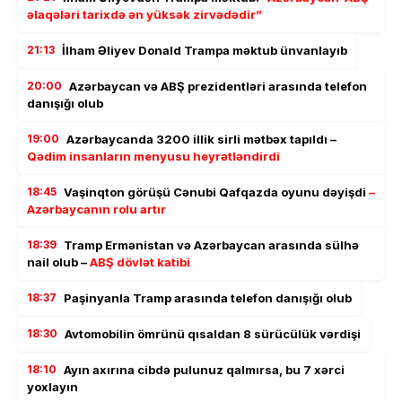
əlaqələri tarixdə ən yüksək zirvədədir”
21:13
İlham Əliyev Donald Trampa məktub ünvanlayıb
20:00
Azərbaycan və ABŞ prezidentləri arasında telefon
danışığı olub
19:00
Azərbaycanda 3200 illik sirli mətbəx tapıldı –
Qədim insanların menyusu heyrətləndirdi
18:45
Vaşinqton görüşü Cənubi Qafqazda oyunu dəyişdi
–
Azərbaycanın rolu artır
18:39
Tramp Ermənistan və Azərbaycan arasında sülhə
nail olub –
ABŞ dövlət katibi
18:37
Paşinyanla Tramp arasında telefon danışığı olub
18:30
Avtomobilin ömrünü qısaldan 8 sürücülük vərdişi
18:10
Ayın axırına cibdə pulunuz qalmırsa, bu 7 xərci
yoxlayın