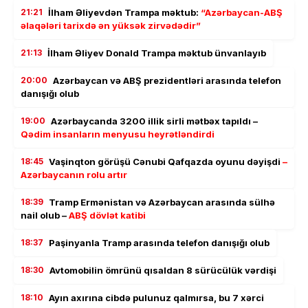
21:21
İlham Əliyevdən Trampa məktub:
“Azərbaycan-ABŞ
əlaqələri tarixdə ən yüksək zirvədədir”
21:13
İlham Əliyev Donald Trampa məktub ünvanlayıb
20:00
Azərbaycan və ABŞ prezidentləri arasında telefon
danışığı olub
19:00
Azərbaycanda 3200 illik sirli mətbəx tapıldı –
Qədim insanların menyusu heyrətləndirdi
18:45
Vaşinqton görüşü Cənubi Qafqazda oyunu dəyişdi
–
Azərbaycanın rolu artır
18:39
Tramp Ermənistan və Azərbaycan arasında sülhə
nail olub –
ABŞ dövlət katibi
18:37
Paşinyanla Tramp arasında telefon danışığı olub
18:30
Avtomobilin ömrünü qısaldan 8 sürücülük vərdişi
18:10
Ayın axırına cibdə pulunuz qalmırsa, bu 7 xərci