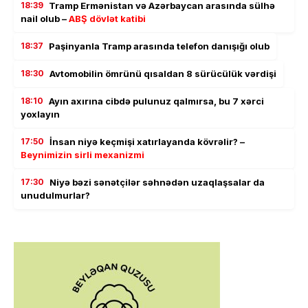
18:39
Tramp Ermənistan və Azərbaycan arasında sülhə
nail olub –
ABŞ dövlət katibi
18:37
Paşinyanla Tramp arasında telefon danışığı olub
18:30
Avtomobilin ömrünü qısaldan 8 sürücülük vərdişi
18:10
Ayın axırına cibdə pulunuz qalmırsa, bu 7 xərci
yoxlayın
17:50
İnsan niyə keçmişi xatırlayanda kövrəlir? –
Beynimizin sirli mexanizmi
17:30
Niyə bəzi sənətçilər səhnədən uzaqlaşsalar da
unudulmurlar?