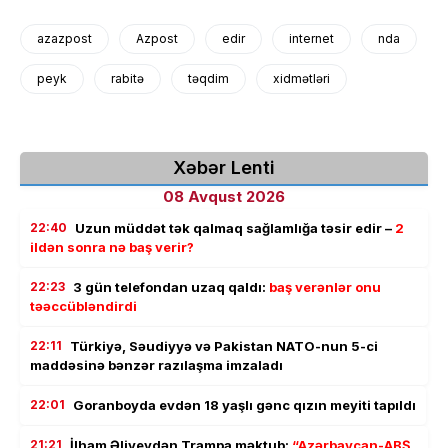
azazpost
Azpost
edir
internet
nda
peyk
rabitə
təqdim
xidmətləri
Xəbər Lenti
08 Avqust 2026
22:40
Uzun müddət tək qalmaq sağlamlığa təsir edir –
2
ildən sonra nə baş verir?
22:23
3 gün telefondan uzaq qaldı:
baş verənlər onu
təəccübləndirdi
22:11
Türkiyə, Səudiyyə və Pakistan NATO-nun 5-ci
maddəsinə bənzər razılaşma imzaladı
22:01
Goranboyda evdən 18 yaşlı gənc qızın meyiti tapıldı
21:21
İlham Əliyevdən Trampa məktub:
“Azərbaycan-ABŞ