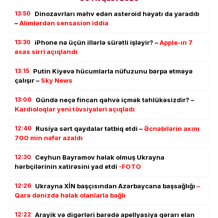
13:50
Dinozavrları məhv edən asteroid həyatı da yaradıb
–
Alimlərdən sensasion iddia
13:30
iPhone nə üçün illərlə sürətli işləyir? –
Apple-ın 7
əsas sirri açıqlandı
13:15
Putin Kiyevə hücumlarla nüfuzunu bərpa etməyə
çalışır –
Sky News
13:00
Gündə neçə fincan qəhvə içmək təhlükəsizdir? –
Kardioloqlar yeni tövsiyələri açıqladı
12:40
Rusiya sərt qaydalar tətbiq etdi –
Əcnəbilərin axını
700 min nəfər azaldı
12:30
Ceyhun Bayramov həlak olmuş Ukrayna
hərbçilərinin xatirəsini yad etdi
-FOTO
12:26
Ukrayna XİN başçısından Azərbaycana başsağlığı
–
Qara dənizdə həlak olanlarla bağlı
12:22
Arayik və digərləri barədə apellyasiya qərarı elan