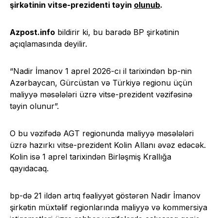
şirkətinin vitse-prezidenti təyin
olunub
.
Azpost.info
bildirir ki, bu barədə BP şirkətinin
açıqlamasında deyilir.
“Nadir İmanov 1 aprel 2026-cı il tarixindən bp-nin
Azərbaycan, Gürcüstan və Türkiyə regionu üçün
maliyyə məsələləri üzrə vitse-prezident vəzifəsinə
təyin olunur”.
O bu vəzifədə AGT regionunda maliyyə məsələləri
üzrə hazırkı vitse-prezident Kolin Allanı əvəz edəcək.
Kolin isə 1 aprel tarixindən Birləşmiş Krallığa
qayıdacaq.
bp-də 21 ildən artıq fəaliyyət göstərən Nadir İmanov
şirkətin müxtəlif regionlarında maliyyə və kommersiya