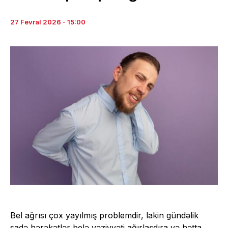
27 Fevral 2026 - 15:00
Bel ağrısı çox yayılmış problemdir, lakin gündəlik
sadə hərəkətlər belə vəziyyəti ağırlaşdıra və hətta