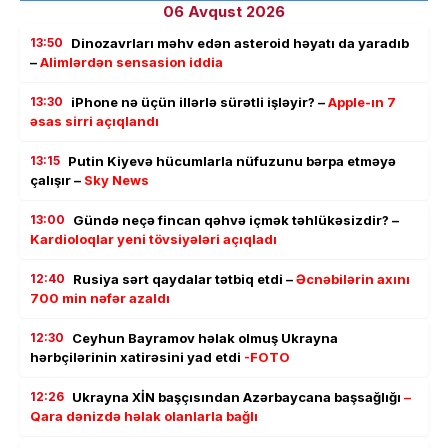
06 Avqust 2026
13:50
Dinozavrları məhv edən asteroid həyatı da yaradıb
–
Alimlərdən sensasion iddia
13:30
iPhone nə üçün illərlə sürətli işləyir? –
Apple-ın 7
əsas sirri açıqlandı
13:15
Putin Kiyevə hücumlarla nüfuzunu bərpa etməyə
çalışır –
Sky News
13:00
Gündə neçə fincan qəhvə içmək təhlükəsizdir? –
Kardioloqlar yeni tövsiyələri açıqladı
12:40
Rusiya sərt qaydalar tətbiq etdi –
Əcnəbilərin axını
700 min nəfər azaldı
12:30
Ceyhun Bayramov həlak olmuş Ukrayna
hərbçilərinin xatirəsini yad etdi
-FOTO
12:26
Ukrayna XİN başçısından Azərbaycana başsağlığı
–
Qara dənizdə həlak olanlarla bağlı