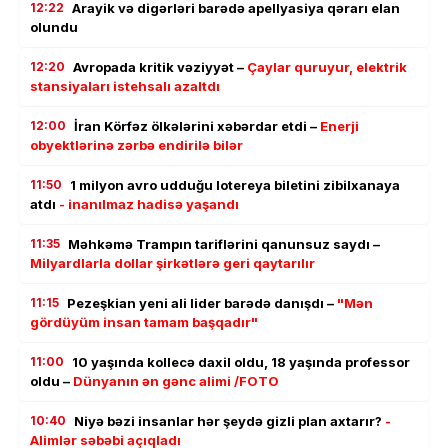
12:22
Arayik və digərləri barədə apellyasiya qərarı elan
olundu
12:20
Avropada kritik vəziyyət –
Çaylar quruyur, elektrik
stansiyaları istehsalı azaltdı
12:00
İran Körfəz ölkələrini xəbərdar etdi –
Enerji
obyektlərinə zərbə endirilə bilər
11:50
1 milyon avro udduğu lotereya biletini zibilxanaya
atdı
- inanılmaz hadisə yaşandı
11:35
Məhkəmə Trampın tariflərini qanunsuz saydı –
Milyardlarla dollar şirkətlərə geri qaytarılır
11:15
Pezeşkian yeni ali lider barədə danışdı –
"Mən
gördüyüm insan tamam başqadır"
11:00
10 yaşında kollecə daxil oldu, 18 yaşında professor
oldu –
Dünyanın ən gənc alimi /FOTO
10:40
Niyə bəzi insanlar hər şeydə gizli plan axtarır?
-
Alimlər səbəbi açıqladı