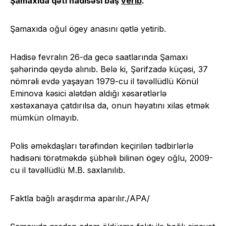
Şamaxıda qətl hadisəsi baş
verib
.
Şamaxıda oğul ögey anasını qətlə yetirib.
Hadisə fevralın 26-da gecə saatlarında Şamaxı
şəhərində qeydə alınıb. Belə ki, Şərifzadə küçəsi, 37
nömrəli evdə yaşayan 1979-cu il təvəllüdlü Könül
Eminova kəsici alətdən aldığı xəsarətlərlə
xəstəxanaya çatdırılsa da, onun həyatını xilas etmək
mümkün olmayıb.
Polis əməkdaşları tərəfindən keçirilən tədbirlərlə
hadisəni törətməkdə şübhəli bilinən ögey oğlu, 2009-
cu il təvəllüdlü M.B. saxlanılıb.
Faktla bağlı araşdırma aparılır./APA/