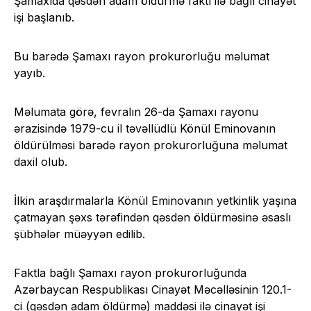
Şamaxıda qəsdən adam öldürmə faktı ilə bağlı cinayət
işi başlanıb.
Bu barədə Şamaxı rayon prokurorluğu məlumat
yayıb.
Məlumata görə, fevralın 26-da Şamaxı rayonu
ərazisində 1979-cu il təvəllüdlü Könül Eminovanın
öldürülməsi barədə rayon prokurorluğuna məlumat
daxil olub.
İlkin araşdırmalarla Könül Eminovanın yetkinlik yaşına
çatmayan şəxs tərəfindən qəsdən öldürməsinə əsaslı
şübhələr müəyyən edilib.
Faktla bağlı Şamaxı rayon prokurorluğunda
Azərbaycan Respublikası Cinayət Məcəlləsinin 120.1-
ci (qəsdən adam öldürmə) maddəsi ilə cinayət işi