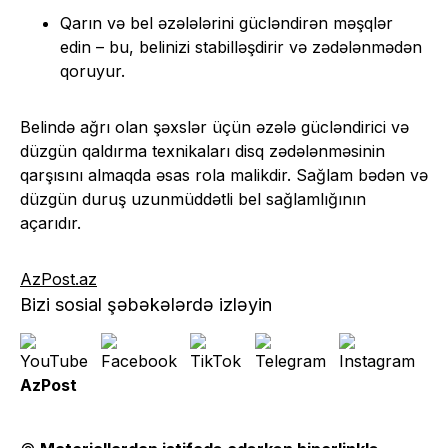
Qarın və bel əzələlərini gücləndirən məşqlər
edin – bu, belinizi stabilləşdirir və zədələnmədən
qoruyur.
Belində ağrı olan şəxslər üçün əzələ gücləndirici və
düzgün qaldırma texnikaları disq zədələnməsinin
qarşısını almaqda əsas rola malikdir. Sağlam bədən və
düzgün duruş uzunmüddətli bel sağlamlığının
açarıdır.
AzPost.az
Bizi sosial şəbəkələrdə izləyin
AzPost