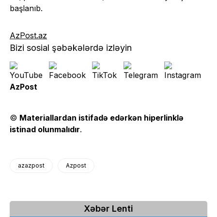
başlanıb.
AzPost.az
Bizi sosial şəbəkələrdə izləyin
AzPost
©
Materiallardan istifadə edərkən hiperlinklə
istinad olunmalıdır
.
azazpost
Azpost
Xəbər Lenti