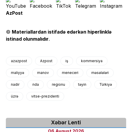
AzPost
©
Materiallardan istifadə edərkən hiperlinklə
istinad olunmalıdır
.
azazpost
Azpost
iş
kommersiya
maliyyə
manov
meneceri
məsələləri
nadir
nda
regionu
təyin
Türkiyə
üzrə
vitse-prezidenti
Xəbər Lenti
06 Avqust 2026