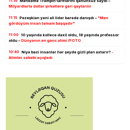
11:35
Məhkəmə Trampın tariflərini qanunsuz saydı –
Milyardlarla dollar şirkətlərə geri qaytarılır
11:15
Pezeşkian yeni ali lider barədə danışdı –
"Mən
gördüyüm insan tamam başqadır"
11:00
10 yaşında kollecə daxil oldu, 18 yaşında professor
oldu –
Dünyanın ən gənc alimi /FOTO
10:40
Niyə bəzi insanlar hər şeydə gizli plan axtarır?
-
Alimlər səbəbi açıqladı