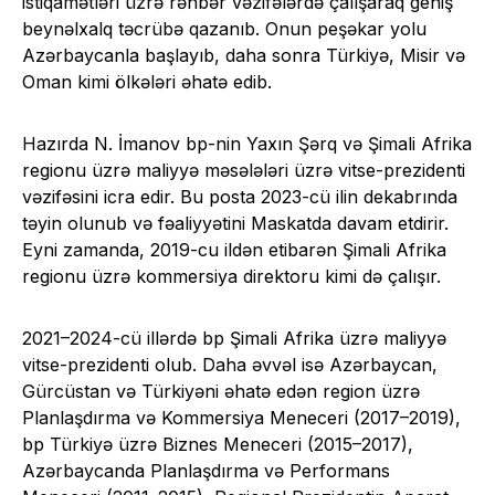
istiqamətləri üzrə rəhbər vəzifələrdə çalışaraq geniş
beynəlxalq təcrübə qazanıb. Onun peşəkar yolu
Azərbaycanla başlayıb, daha sonra Türkiyə, Misir və
Oman kimi ölkələri əhatə edib.
Hazırda N. İmanov bp-nin Yaxın Şərq və Şimali Afrika
regionu üzrə maliyyə məsələləri üzrə vitse-prezidenti
vəzifəsini icra edir. Bu posta 2023-cü ilin dekabrında
təyin olunub və fəaliyyətini Maskatda davam etdirir.
Eyni zamanda, 2019-cu ildən etibarən Şimali Afrika
regionu üzrə kommersiya direktoru kimi də çalışır.
2021–2024-cü illərdə bp Şimali Afrika üzrə maliyyə
vitse-prezidenti olub. Daha əvvəl isə Azərbaycan,
Gürcüstan və Türkiyəni əhatə edən region üzrə
Planlaşdırma və Kommersiya Meneceri (2017–2019),
bp Türkiyə üzrə Biznes Meneceri (2015–2017),
Azərbaycanda Planlaşdırma və Performans