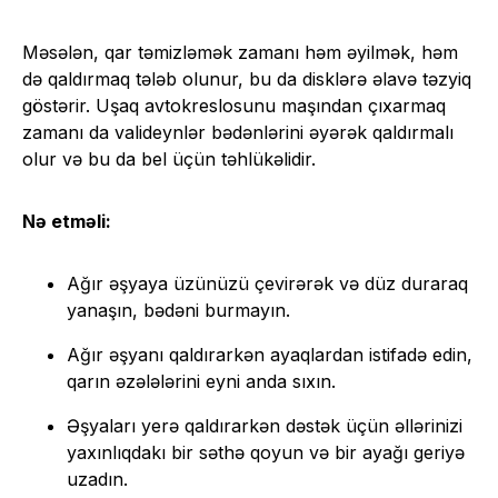
Məsələn, qar təmizləmək zamanı həm əyilmək, həm
də qaldırmaq tələb olunur, bu da disklərə əlavə təzyiq
göstərir. Uşaq avtokreslosunu maşından çıxarmaq
zamanı da valideynlər bədənlərini əyərək qaldırmalı
olur və bu da bel üçün təhlükəlidir.
Nə etməli:
Ağır əşyaya üzünüzü çevirərək və düz duraraq
yanaşın, bədəni burmayın.
Ağır əşyanı qaldırarkən ayaqlardan istifadə edin,
qarın əzələlərini eyni anda sıxın.
Əşyaları yerə qaldırarkən dəstək üçün əllərinizi
yaxınlıqdakı bir səthə qoyun və bir ayağı geriyə
uzadın.