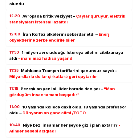
olundu
12:20
Avropada kritik vəziyyət –
Çaylar quruyur, elektrik
stansiyaları istehsalı azaltdı
12:00
İran Körfəz ölkələrini xəbərdar etdi –
Enerji
obyektlərinə zərbə endirilə bilər
11:50
1 milyon avro udduğu lotereya biletini zibilxanaya
atdı
- inanılmaz hadisə yaşandı
11:35
Məhkəmə Trampın tariflərini qanunsuz saydı –
Milyardlarla dollar şirkətlərə geri qaytarılır
11:15
Pezeşkian yeni ali lider barədə danışdı –
"Mən
gördüyüm insan tamam başqadır"
11:00
10 yaşında kollecə daxil oldu, 18 yaşında professor
oldu –
Dünyanın ən gənc alimi /FOTO
10:40
Niyə bəzi insanlar hər şeydə gizli plan axtarır?
-
Alimlər səbəbi açıqladı