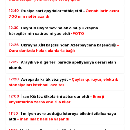
12:40
Rusiya sərt qaydalar tətbiq etdi –
Əcnəbilərin axını
700 min nəfər azaldı
12:30
Ceyhun Bayramov həlak olmuş Ukrayna
hərbçilərinin xatirəsini yad etdi
-FOTO
12:26
Ukrayna XİN başçısından Azərbaycana başsağlığı
–
Qara dənizdə həlak olanlarla bağlı
12:22
Arayik və digərləri barədə apellyasiya qərarı elan
olundu
12:20
Avropada kritik vəziyyət –
Çaylar quruyur, elektrik
stansiyaları istehsalı azaltdı
12:00
İran Körfəz ölkələrini xəbərdar etdi –
Enerji
obyektlərinə zərbə endirilə bilər
11:50
1 milyon avro udduğu lotereya biletini zibilxanaya
atdı
- inanılmaz hadisə yaşandı