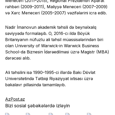
Meneceri (2011–2015), Regional Prezidentin Aparat
rəhbəri (2009–2011), Maliyyə Meneceri (2007–2009)
və Xərc Meneceri (2005–2007) vəzifələrini icra edib.
Nadir İmanovun akademik təhsili də beynəlxalq
səviyyədə formalaşıb. O, 2016-cı ildə Böyük
Britaniyanın nüfuzlu ali təhsil müəssisələrindən biri
olan University of Warwick-in Warwick Business
School-da Biznesin İdarəedilməsi üzrə Magistr (MBA)
dərəcəsi alıb.
Ali təhsilini isə 1990–1995-ci illərdə Bakı Dövlət
Universitetində Tətbiqi Riyaziyyat ixtisası üzrə
bakalavr pilləsində tamamlayıb.
AzPost.az
Bizi sosial şəbəkələrdə izləyin