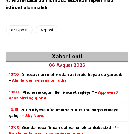
©
Materiallardan istifadə edərkən hiperlinklə
istinad olunmalıdır
.
azazpost
Azpost
Xəbər Lenti
06 Avqust 2026
13:50
Dinozavrları məhv edən asteroid həyatı da yaradıb
–
Alimlərdən sensasion iddia
13:30
iPhone nə üçün illərlə sürətli işləyir? –
Apple-ın 7
əsas sirri açıqlandı
13:15
Putin Kiyevə hücumlarla nüfuzunu bərpa etməyə
çalışır –
Sky News
13:00
Gündə neçə fincan qəhvə içmək təhlükəsizdir? –
Kardioloqlar yeni tövsiyələri açıqladı