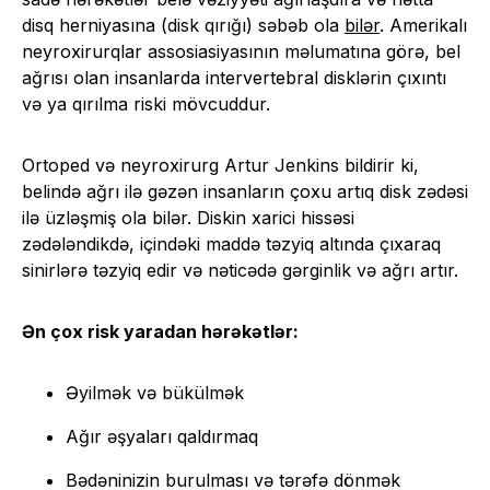
disq herniyasına (disk qırığı) səbəb ola
bilər
. Amerikalı
neyroxirurqlar assosiasiyasının məlumatına görə, bel
ağrısı olan insanlarda intervertebral disklərin çıxıntı
və ya qırılma riski mövcuddur.
Ortoped və neyroxirurg Artur Jenkins bildirir ki,
belində ağrı ilə gəzən insanların çoxu artıq disk zədəsi
ilə üzləşmiş ola bilər. Diskin xarici hissəsi
zədələndikdə, içindəki maddə təzyiq altında çıxaraq
sinirlərə təzyiq edir və nəticədə gərginlik və ağrı artır.
Ən çox risk yaradan hərəkətlər:
Əyilmək və bükülmək
Ağır əşyaları qaldırmaq
Bədəninizin burulması və tərəfə dönmək