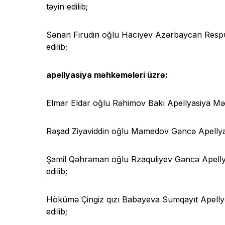
təyin edilib;
Sənan Firudin oğlu Hacıyev Azərbaycan Respubl
edilib;
apellyasiya məhkəmələri üzrə:
Elmar Eldar oğlu Rəhimov Bakı Apellyasiya Məhk
Rəşad Ziyaviddin oğlu Mamedov Gəncə Apellyasiy
Şamil Qəhrəman oğlu Rzaquliyev Gəncə Apellya
edilib;
Hökümə Çingiz qızı Babayeva Sumqayıt Apellyas
edilib;