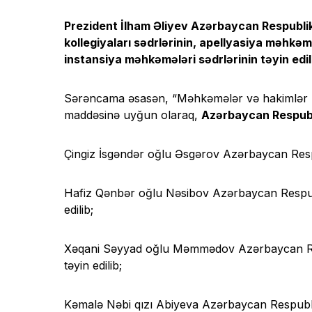
Prezident İlham Əliyev Azərbaycan Respubli
kollegiyaları sədrlərinin, apellyasiya məhkəm
instansiya məhkəmələri sədrlərinin təyin e
Sərəncama əsasən, “Məhkəmələr və hakimlər
maddəsinə uyğun olaraq,
Azərbaycan Respubl
Çingiz İsgəndər oğlu Əsgərov Azərbaycan Respu
Hafiz Qənbər oğlu Nəsibov Azərbaycan Respubli
edilib;
Xəqani Səyyad oğlu Məmmədov Azərbaycan Respu
təyin edilib;
Kəmalə Nəbi qızı Abiyeva Azərbaycan Respubli