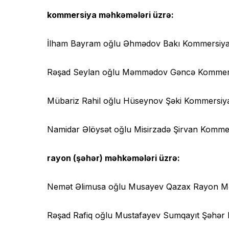
kommersiya məhkəmələri üzrə:
İlham Bayram oğlu Əhmədov Bakı Kommersiya M
Rəşad Seylan oğlu Məmmədov Gəncə Kommersiy
Mübariz Rahil oğlu Hüseynov Şəki Kommersiya 
Namidar Əlöysət oğlu Misirzadə Şirvan Kommers
rayon (şəhər) məhkəmələri üzrə:
Nemət Əlimusa oğlu Musayev Qazax Rayon Məhk
Rəşad Rafiq oğlu Mustafayev Sumqayıt Şəhər Mə