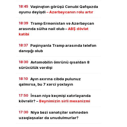
18:45
Vaşinqton görüşü Cənubi Qafqazda
oyunu dəyişdi
– Azərbaycanın rolu artır
18:39
Tramp Ermənistan və Azərbaycan
arasında sülhə nail olub –
ABŞ dövlət
katibi
18:37
Paşinyanla Tramp arasında telefon
danışığı olub
18:30
Avtomobilin ömrünü qısaldan 8
sürücülük vərdişi
18:10
Ayın axırına cibdə pulunuz
qalmırsa, bu 7 xərci yoxlayın
17:50
İnsan niyə keçmişi xatırlayanda
kövrəlir? –
Beynimizin sirli mexanizmi
17:30
Niyə bəzi sənətçilər səhnədən
uzaqlaşsalar da unudulmurlar?