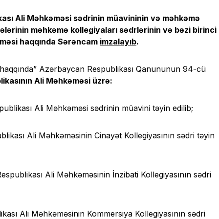
kası Ali Məhkəməsi sədrinin müavininin və məhkəmə
ələrinin məhkəmə kollegiyaları sədrlərinin və bəzi birinci
dilməsi haqqında Sərəncam
imzalayıb
.
 haqqında” Azərbaycan Respublikası Qanununun 94-cü
ikasının Ali Məhkəməsi üzrə:
blikası Ali Məhkəməsi sədrinin müavini təyin edilib;
kası Ali Məhkəməsinin Cinayət Kollegiyasının sədri təyin
blikası Ali Məhkəməsinin İnzibati Kollegiyasının sədri
kası Ali Məhkəməsinin Kommersiya Kollegiyasının sədri