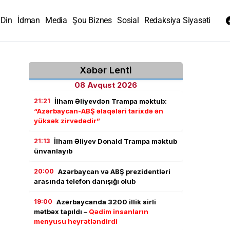
Din
İdman
Media
Şou Biznes
Sosial
Redaksiya Siyasəti
Xəbər Lenti
08 Avqust 2026
21:21
İlham Əliyevdən Trampa məktub:
“Azərbaycan-ABŞ əlaqələri tarixdə ən
yüksək zirvədədir”
21:13
İlham Əliyev Donald Trampa məktub
ünvanlayıb
20:00
Azərbaycan və ABŞ prezidentləri
arasında telefon danışığı olub
19:00
Azərbaycanda 3200 illik sirli
mətbəx tapıldı –
Qədim insanların
menyusu heyrətləndirdi