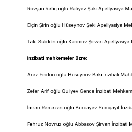
Rövşən Rafiq oğlu Rəfiyev Şəki Apellyasiya Məhk
Elçin Şirin oğlu Hüseynov Şəki Apellyasiya Məh
Tale Suliddin oğlu Kərimov Şirvan Apellyasiya 
inzibati məhkəmələr üzrə:
Araz Firidun oğlu Hüseynov Bakı İnzibati Məhkə
Zəfər Arif oğlu Quliyev Gəncə İnzibati Məhkəməs
İmran Ramazan oğlu Burcayev Sumqayıt İnzibati
Fehruz Novruz oğlu Abbasov Şirvan İnzibati Mə