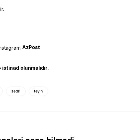
r.
AzPost
 istinad olunmalıdır
.
sədri
təyin