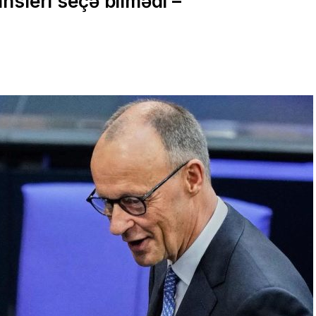
nsleri seçə bilmədi –