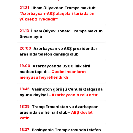
21:21
İlham Əliyevdən Trampa məktub:
“Azərbaycan-ABŞ əlaqələri tarixdə ən
yüksək zirvədədir”
21:13
İlham Əliyev Donald Trampa məktub
ünvanlayıb
20:00
Azərbaycan və ABŞ prezidentləri
arasında telefon danışığı olub
19:00
Azərbaycanda 3200 illik sirli
mətbəx tapıldı –
Qədim insanların
menyusu heyrətləndirdi
18:45
Vaşinqton görüşü Cənubi Qafqazda
oyunu dəyişdi
– Azərbaycanın rolu artır
18:39
Tramp Ermənistan və Azərbaycan
arasında sülhə nail olub –
ABŞ dövlət
katibi
18:37
Paşinyanla Tramp arasında telefon