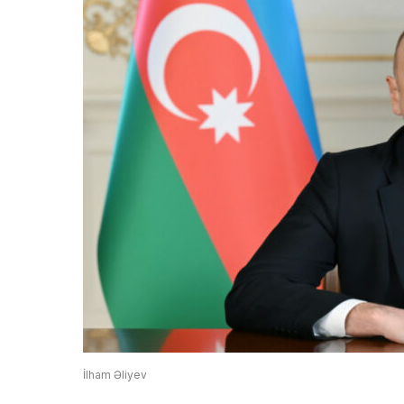
İlham Əliyev