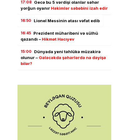
17:08
Gecə bu 5 vərdişi olanlar səhər
yorğun oyanır
Həkimlər səbəbini izah edir
16:50
Lionel Messinin atası vəfat edib
16:45
Prezident müharibəni və sülhü
qazandı –
Hikmət Hacıyev
15:00
Dünyada yeni təhlükə müzakirə
olunur –
Gələcəkdə şəhərlərdə nə dəyişə
bilər?