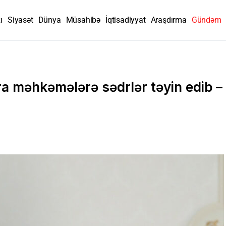
ı
Siyasət
Dünya
Müsahibə
İqtisadiyyat
Araşdırma
Gündəm
ıra məhkəmələrə sədrlər təyin edib –