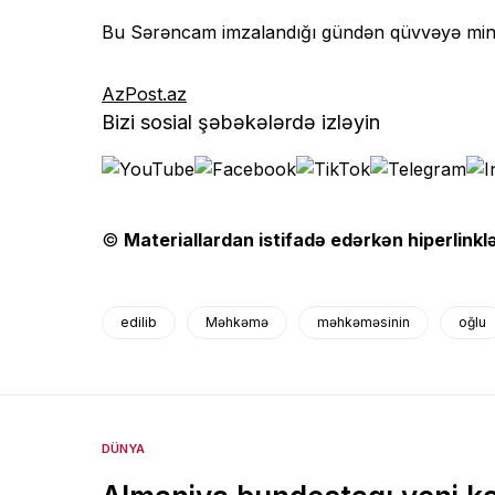
Bu Sərəncam imzalandığı gündən qüvvəyə mini
AzPost.az
Bizi sosial şəbəkələrdə izləyin
©
Materiallardan istifadə edərkən hiperlinklə
edilib
Məhkəmə
məhkəməsinin
oğlu
DÜNYA