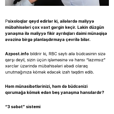
P
sixoloqlar qeyd edirlər ki, ailələrdə maliyyə
mübahisələri çox vaxt gərgin keçir. Lakin düzgün
yanaşma ilə maliyyə fikir ayrılıqları daimi münaqişə
əvəzinə birgə planlaşdırmaya çevrilə bilər.
Azpost.info
bildirir ki, RBC saytı ailə büdcəsinin sizə
qarşı deyil, sizin üçün işləməsinə və hansı “lazımsız”
xərclər üzərində mübahisələri əbədi olaraq
unutmağınıza kömək edəcək izah təqdim edib.
Həm münasibətlərinizi, həm də büdcənizi
qorumağa kömək edən beş yanaşma hansılardır?
“3 səbət” sistemi