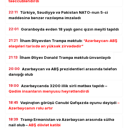
təəccübləndirdi
22:11
Türkiyə, Səudiyyə və Pakistan NATO-nun 5-ci
maddəsinə bənzər razılaşma imzaladı
22:01
Goranboyda evdən 18 yaşlı gənc qızın meyiti tapıldı
21:21
İlham Əliyevdən Trampa məktub:
“Azərbaycan-ABŞ
əlaqələri tarixdə ən yüksək zirvədədir”
21:13
İlham Əliyev Donald Trampa məktub ünvanlayıb
20:00
Azərbaycan və ABŞ prezidentləri arasında telefon
danışığı olub
19:00
Azərbaycanda 3200 illik sirli mətbəx tapıldı –
Qədim insanların menyusu heyrətləndirdi
18:45
Vaşinqton görüşü Cənubi Qafqazda oyunu dəyişdi
–
Azərbaycanın rolu artır
18:39
Tramp Ermənistan və Azərbaycan arasında sülhə
nail olub –
ABŞ dövlət katibi