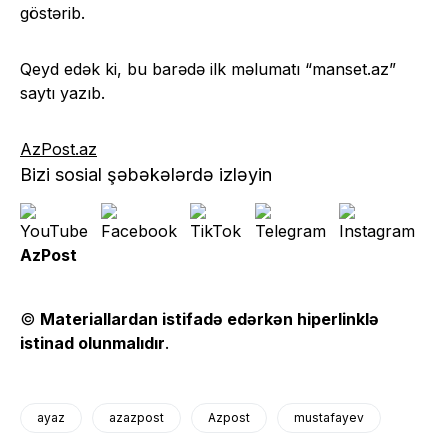
göstərib.
Qeyd edək ki, bu barədə ilk məlumatı “manset.az”
saytı yazıb.
AzPost.az
Bizi sosial şəbəkələrdə izləyin
AzPost
©
Materiallardan istifadə edərkən hiperlinklə
istinad olunmalıdır
.
ayaz
azazpost
Azpost
mustafayev