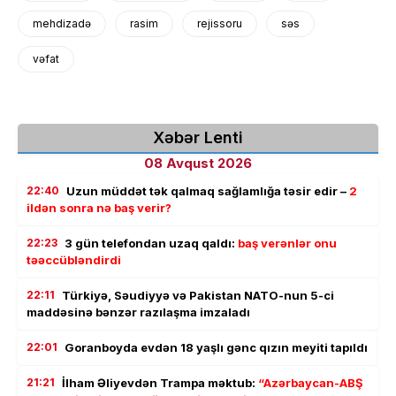
mehdizadə
rasim
rejissoru
səs
vəfat
Xəbər Lenti
08 Avqust 2026
22:40
Uzun müddət tək qalmaq sağlamlığa təsir edir –
2
ildən sonra nə baş verir?
22:23
3 gün telefondan uzaq qaldı:
baş verənlər onu
təəccübləndirdi
22:11
Türkiyə, Səudiyyə və Pakistan NATO-nun 5-ci
maddəsinə bənzər razılaşma imzaladı
22:01
Goranboyda evdən 18 yaşlı gənc qızın meyiti tapıldı
21:21
İlham Əliyevdən Trampa məktub:
“Azərbaycan-ABŞ