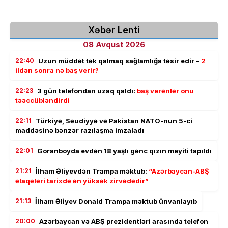
Xəbər Lenti
08 Avqust 2026
22:40
Uzun müddət tək qalmaq sağlamlığa təsir edir –
2
ildən sonra nə baş verir?
22:23
3 gün telefondan uzaq qaldı:
baş verənlər onu
təəccübləndirdi
22:11
Türkiyə, Səudiyyə və Pakistan NATO-nun 5-ci
maddəsinə bənzər razılaşma imzaladı
22:01
Goranboyda evdən 18 yaşlı gənc qızın meyiti tapıldı
21:21
İlham Əliyevdən Trampa məktub:
“Azərbaycan-ABŞ
əlaqələri tarixdə ən yüksək zirvədədir”
21:13
İlham Əliyev Donald Trampa məktub ünvanlayıb
20:00
Azərbaycan və ABŞ prezidentləri arasında telefon