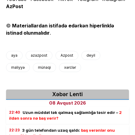
AzPost
©
Materiallardan istifadə edərkən hiperlinklə
istinad olunmalıdır
.
aya
azazpost
Azpost
deyil
maliyyə
münaqi
xərclər
Xəbər Lenti
08 Avqust 2026
22:40
Uzun müddət tək qalmaq sağlamlığa təsir edir –
2
ildən sonra nə baş verir?
22:23
3 gün telefondan uzaq qaldı:
baş verənlər onu