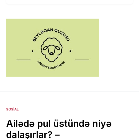
SOSIAL
Ailədə pul üstündə niyə
dalaşırlar? –