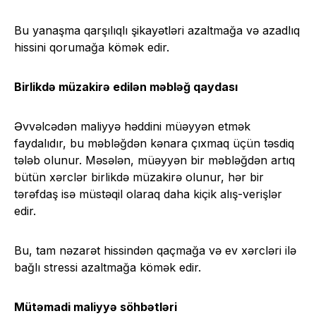
Bu yanaşma qarşılıqlı şikayətləri azaltmağa və azadlıq
hissini qorumağa kömək edir.
Birlikdə müzakirə edilən məbləğ qaydası
Əvvəlcədən maliyyə həddini müəyyən etmək
faydalıdır, bu məbləğdən kənara çıxmaq üçün təsdiq
tələb olunur. Məsələn, müəyyən bir məbləğdən artıq
bütün xərclər birlikdə müzakirə olunur, hər bir
tərəfdaş isə müstəqil olaraq daha kiçik alış-verişlər
edir.
Bu, tam nəzarət hissindən qaçmağa və ev xərcləri ilə
bağlı stressi azaltmağa kömək edir.
Mütəmadi maliyyə söhbətləri