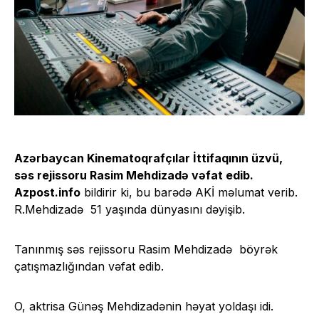
Azərbaycan Kinematoqrafçılar İttifaqı
nın üzvü,
səs rejissoru Rasim Mehdizadə vəfat edib.
Azpost.info
bildirir ki, bu barədə AKİ məlumat verib.
R.Mehdizadə 51 yaşında dünyasını dəyişib.
Tanınmış səs rejissoru
Rasim Mehdizadə
böyrək
çatışmazlığından vəfat edib.
O, aktrisa
Günəş Mehdizadənin
həyat yoldaşı idi.