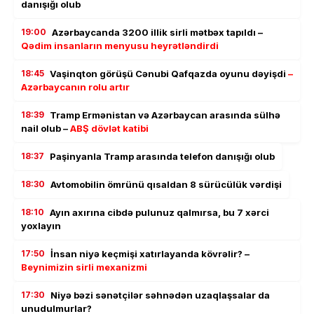
danışığı olub
19:00
Azərbaycanda 3200 illik sirli mətbəx tapıldı –
Qədim insanların menyusu heyrətləndirdi
18:45
Vaşinqton görüşü Cənubi Qafqazda oyunu dəyişdi
–
Azərbaycanın rolu artır
18:39
Tramp Ermənistan və Azərbaycan arasında sülhə
nail olub –
ABŞ dövlət katibi
18:37
Paşinyanla Tramp arasında telefon danışığı olub
18:30
Avtomobilin ömrünü qısaldan 8 sürücülük vərdişi
18:10
Ayın axırına cibdə pulunuz qalmırsa, bu 7 xərci
yoxlayın
17:50
İnsan niyə keçmişi xatırlayanda kövrəlir? –
Beynimizin sirli mexanizmi
17:30
Niyə bəzi sənətçilər səhnədən uzaqlaşsalar da
unudulmurlar?