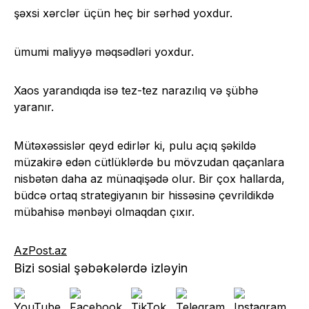
şəxsi xərclər üçün heç bir sərhəd yoxdur.
ümumi maliyyə məqsədləri yoxdur.
Xaos yarandıqda isə tez-tez narazılıq və şübhə
yaranır.
Mütəxəssislər qeyd edirlər ki, pulu açıq şəkildə
müzakirə edən cütlüklərdə bu mövzudan qaçanlara
nisbətən daha az münaqişədə olur. Bir çox hallarda,
büdcə ortaq strategiyanın bir hissəsinə çevrildikdə
mübahisə mənbəyi olmaqdan çıxır.
AzPost.az
Bizi sosial şəbəkələrdə izləyin