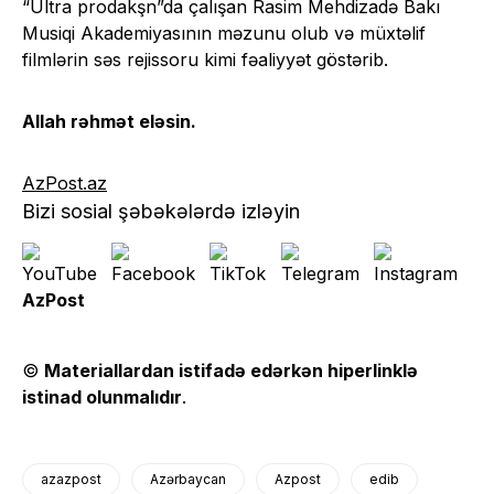
“Ultra prodakşn”da çalışan Rasim Mehdizadə Bakı
Musiqi Akademiyasının məzunu olub və müxtəlif
filmlərin səs rejissoru kimi fəaliyyət göstərib.
Allah rəhmət eləsin.
AzPost.az
Bizi sosial şəbəkələrdə izləyin
AzPost
©
Materiallardan istifadə edərkən hiperlinklə
istinad olunmalıdır
.
azazpost
Azərbaycan
Azpost
edib