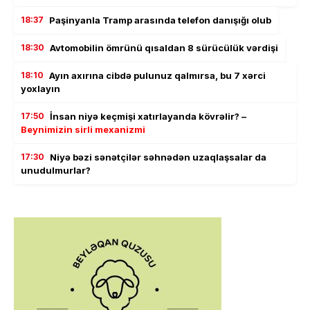
18:37
Paşinyanla Tramp arasında telefon danışığı olub
18:30
Avtomobilin ömrünü qısaldan 8 sürücülük vərdişi
18:10
Ayın axırına cibdə pulunuz qalmırsa, bu 7 xərci
yoxlayın
17:50
İnsan niyə keçmişi xatırlayanda kövrəlir? –
Beynimizin sirli mexanizmi
17:30
Niyə bəzi sənətçilər səhnədən uzaqlaşsalar da
unudulmurlar?