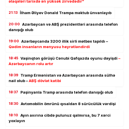
əlaqələri tarixdə ən yüksək zirvədədir”
21:13
İlham Əliyev Donald Trampa məktub ünvanlayıb
20:00
Azərbaycan və ABŞ prezidentləri arasında telefon
danışığı olub
19:00
Azərbaycanda 3200 illik sirli mətbəx tapıldı –
Qədim insanların menyusu heyrətləndirdi
18:45
Vaşinqton görüşü Cənubi Qafqazda oyunu dəyişdi
–
Azərbaycanın rolu artır
18:39
Tramp Ermənistan və Azərbaycan arasında sülhə
nail olub –
ABŞ dövlət katibi
18:37
Paşinyanla Tramp arasında telefon danışığı olub
18:30
Avtomobilin ömrünü qısaldan 8 sürücülük vərdişi
18:10
Ayın axırına cibdə pulunuz qalmırsa, bu 7 xərci
yoxlayın