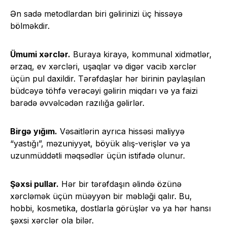
Ən sadə metodlardan biri gəlirinizi üç hissəyə
bölməkdir.
Ümumi xərclər.
Buraya kirayə, kommunal xidmətlər,
ərzaq, ev xərcləri, uşaqlar və digər vacib xərclər
üçün pul daxildir. Tərəfdaşlar hər birinin paylaşılan
büdcəyə töhfə verəcəyi gəlirin miqdarı və ya faizi
barədə əvvəlcədən razılığa gəlirlər.
Birgə yığım.
Vəsaitlərin ayrıca hissəsi maliyyə
“yastığı”, məzuniyyət, böyük alış-verişlər və ya
uzunmüddətli məqsədlər üçün istifadə olunur.
Şəxsi pullar.
Hər bir tərəfdaşın əlində özünə
xərcləmək üçün müəyyən bir məbləği qalır. Bu,
hobbi, kosmetika, dostlarla görüşlər və ya hər hansı
şəxsi xərclər ola bilər.