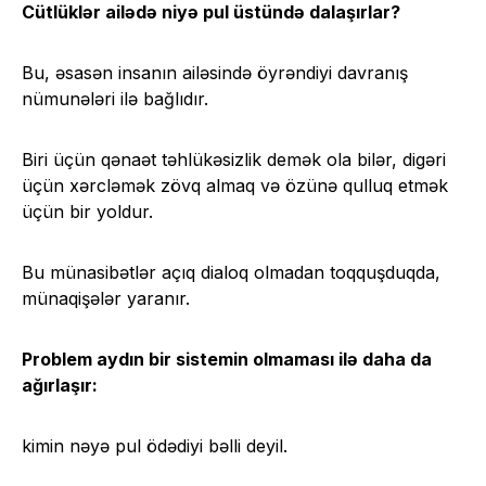
Cütlüklər ailədə niyə pul üstündə dalaşırlar?
Bu, əsasən insanın ailəsində öyrəndiyi davranış
nümunələri ilə bağlıdır.
Biri üçün qənaət təhlükəsizlik demək ola bilər, digəri
üçün xərcləmək zövq almaq və özünə qulluq etmək
üçün bir yoldur.
Bu münasibətlər açıq dialoq olmadan toqquşduqda,
münaqişələr yaranır.
Problem aydın bir sistemin olmaması ilə daha da
ağırlaşır:
kimin nəyə pul ödədiyi bəlli deyil.