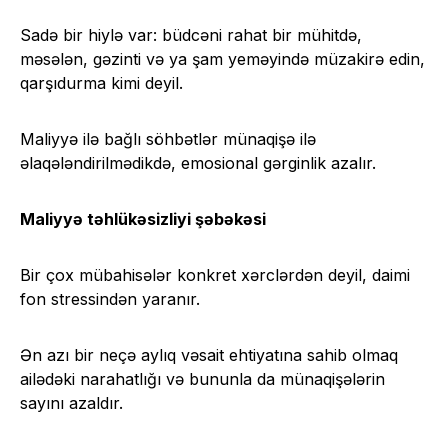
Sadə bir hiylə var: büdcəni rahat bir mühitdə,
məsələn, gəzinti və ya şam yeməyində müzakirə edin,
qarşıdurma kimi deyil.
Maliyyə ilə bağlı söhbətlər münaqişə ilə
əlaqələndirilmədikdə, emosional gərginlik azalır.
Maliyyə təhlükəsizliyi şəbəkəsi
Bir çox mübahisələr konkret xərclərdən deyil, daimi
fon stressindən yaranır.
Ən azı bir neçə aylıq vəsait ehtiyatına sahib olmaq
ailədəki narahatlığı və bununla da münaqişələrin
sayını azaldır.