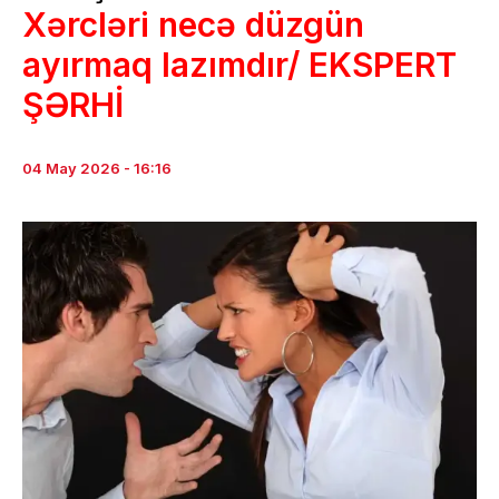
Xərcləri necə düzgün
ayırmaq lazımdır/ EKSPERT
ŞƏRHİ
04 May 2026 - 16:16