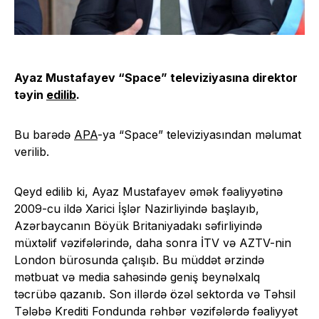
Ayaz Mustafayev “Space” televiziyasına direktor
təyin
edilib
.
Bu barədə
APA
-ya “Space” televiziyasından məlumat
verilib.
Qeyd edilib ki, Ayaz Mustafayev əmək fəaliyyətinə
2009-cu ildə Xarici İşlər Nazirliyində başlayıb,
Azərbaycanın Böyük Britaniyadakı səfirliyində
müxtəlif vəzifələrində, daha sonra İTV və AZTV-nin
London bürosunda çalışıb. Bu müddət ərzində
mətbuat və media sahəsində geniş beynəlxalq
təcrübə qazanıb. Son illərdə özəl sektorda və Təhsil
Tələbə Krediti Fondunda rəhbər vəzifələrdə fəaliyyət