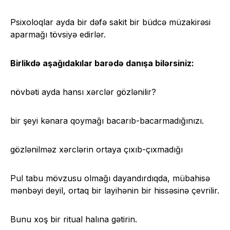
Psixoloqlar ayda bir dəfə sakit bir büdcə müzakirəsi
aparmağı tövsiyə edirlər.
Birlikdə aşağıdakılar barədə danışa bilərsiniz:
növbəti ayda hansı xərclər gözlənilir?
bir şeyi kənara qoymağı bacarıb-bacarmadığınızı.
gözlənilməz xərclərin ortaya çıxıb-çıxmadığı
Pul tabu mövzusu olmağı dayandırdıqda, mübahisə
mənbəyi deyil, ortaq bir layihənin bir hissəsinə çevrilir.
Bunu xoş bir ritual halına gətirin.