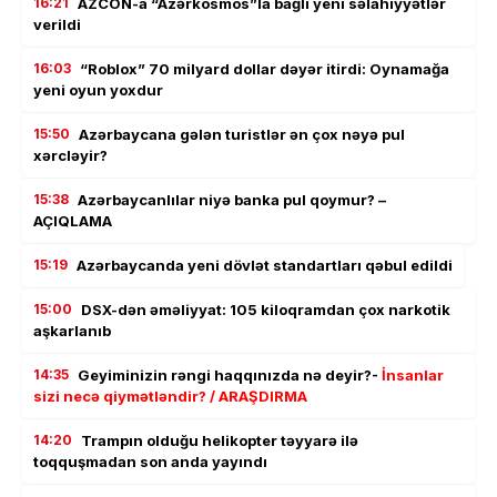
16:21
AZCON-a “Azərkosmos”la bağlı yeni səlahiyyətlər
verildi
16:03
“Roblox” 70 milyard dollar dəyər itirdi: Oynamağa
yeni oyun yoxdur
15:50
Azərbaycana gələn turistlər ən çox nəyə pul
xərcləyir?
15:38
Azərbaycanlılar niyə banka pul qoymur? –
AÇIQLAMA
15:19
Azərbaycanda yeni dövlət standartları qəbul edildi
15:00
DSX-dən əməliyyat: 105 kiloqramdan çox narkotik
aşkarlanıb
14:35
Geyiminizin rəngi haqqınızda nə deyir?-
İnsanlar
sizi necə qiymətləndir? / ARAŞDIRMA
14:20
Trampın olduğu helikopter təyyarə ilə
toqquşmadan son anda yayındı