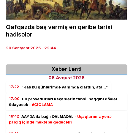
Qafqazda baş vermiş ən qəribə tarixi
hadisələr
20 Sentyabr 2025 - 22:44
Xəbər Lenti
06 Avqust 2026
17:22
“Kaş bu günlərimdə yanımda olardın, ata…”
17:00
Bu prosedurları keçənlərin təhsil haqqını dövlət
ödəyəcək
- AÇIQLAMA
16:42
AAYDA ilə bağlı QALMAQAL
- Uşaqlarımız yenə
palçıq içində məktəbə gedəcək?