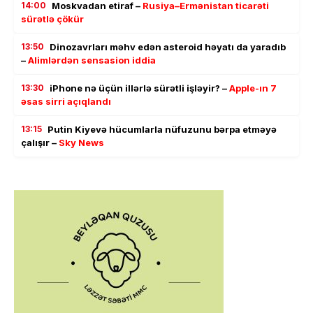
14:00
Moskvadan etiraf –
Rusiya–Ermənistan ticarəti
sürətlə çökür
13:50
Dinozavrları məhv edən asteroid həyatı da yaradıb
–
Alimlərdən sensasion iddia
13:30
iPhone nə üçün illərlə sürətli işləyir? –
Apple-ın 7
əsas sirri açıqlandı
13:15
Putin Kiyevə hücumlarla nüfuzunu bərpa etməyə
çalışır –
Sky News