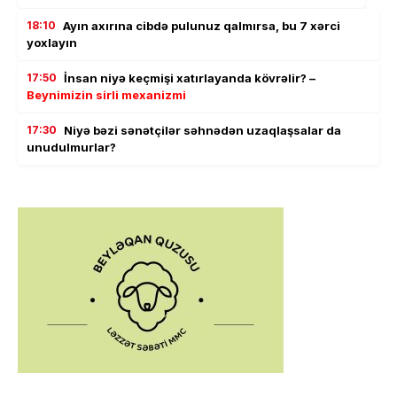
18:10
Ayın axırına cibdə pulunuz qalmırsa, bu 7 xərci
yoxlayın
17:50
İnsan niyə keçmişi xatırlayanda kövrəlir? –
Beynimizin sirli mexanizmi
17:30
Niyə bəzi sənətçilər səhnədən uzaqlaşsalar da
unudulmurlar?