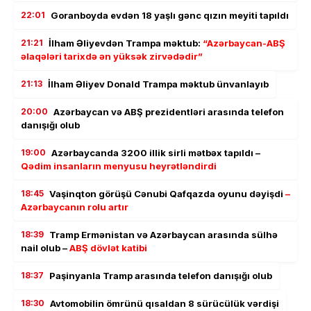
22:01
Goranboyda evdən 18 yaşlı gənc qızın meyiti tapıldı
21:21
İlham Əliyevdən Trampa məktub:
“Azərbaycan-ABŞ
əlaqələri tarixdə ən yüksək zirvədədir”
21:13
İlham Əliyev Donald Trampa məktub ünvanlayıb
20:00
Azərbaycan və ABŞ prezidentləri arasında telefon
danışığı olub
19:00
Azərbaycanda 3200 illik sirli mətbəx tapıldı –
Qədim insanların menyusu heyrətləndirdi
18:45
Vaşinqton görüşü Cənubi Qafqazda oyunu dəyişdi
–
Azərbaycanın rolu artır
18:39
Tramp Ermənistan və Azərbaycan arasında sülhə
nail olub –
ABŞ dövlət katibi
18:37
Paşinyanla Tramp arasında telefon danışığı olub
18:30
Avtomobilin ömrünü qısaldan 8 sürücülük vərdişi