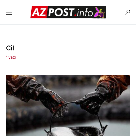
Cil
1 yazı