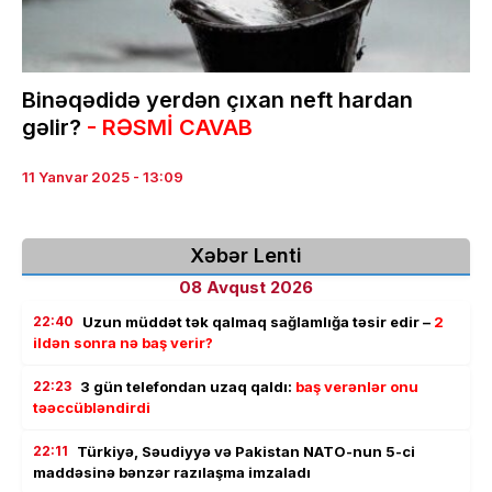
Binəqədidə yerdən çıxan neft hardan
gəlir?
- RƏSMİ CAVAB
11 Yanvar 2025 - 13:09
Xəbər Lenti
08 Avqust 2026
22:40
Uzun müddət tək qalmaq sağlamlığa təsir edir –
2
ildən sonra nə baş verir?
22:23
3 gün telefondan uzaq qaldı:
baş verənlər onu
təəccübləndirdi
22:11
Türkiyə, Səudiyyə və Pakistan NATO-nun 5-ci
maddəsinə bənzər razılaşma imzaladı