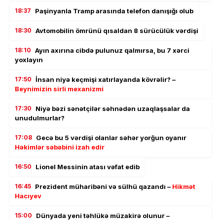
18:37
Paşinyanla Tramp arasında telefon danışığı olub
18:30
Avtomobilin ömrünü qısaldan 8 sürücülük vərdişi
18:10
Ayın axırına cibdə pulunuz qalmırsa, bu 7 xərci
yoxlayın
17:50
İnsan niyə keçmişi xatırlayanda kövrəlir? –
Beynimizin sirli mexanizmi
17:30
Niyə bəzi sənətçilər səhnədən uzaqlaşsalar da
unudulmurlar?
17:08
Gecə bu 5 vərdişi olanlar səhər yorğun oyanır
Həkimlər səbəbini izah edir
16:50
Lionel Messinin atası vəfat edib
16:45
Prezident müharibəni və sülhü qazandı –
Hikmət
Hacıyev
15:00
Dünyada yeni təhlükə müzakirə olunur –