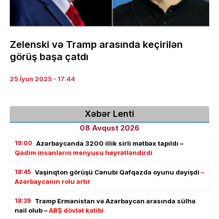
Zelenski və Tramp arasında keçirilən
görüş başa çatdı
25 İyun 2025 - 17:44
Xəbər Lenti
08 Avqust 2026
19:00
Azərbaycanda 3200 illik sirli mətbəx tapıldı –
Qədim insanların menyusu heyrətləndirdi
18:45
Vaşinqton görüşü Cənubi Qafqazda oyunu dəyişdi
–
Azərbaycanın rolu artır
18:39
Tramp Ermənistan və Azərbaycan arasında sülhə
nail olub –
ABŞ dövlət katibi