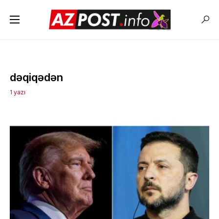
dəqiqədən
1 yazı