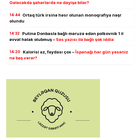
Gələcəkdə şəhərlərdə nə dəyişə bilər?
14:44
Ortaq türk irsinə həsr olunan monoqrafiya nəşr
olundu
14:32
Putinə Donbasla bağlı məruzə edən polkovnik 1 il
əvvəl həlak olubmuş –
Səs yazısı ilə bağlı şok iddia
14:20
Kalorisi az, faydası çox –
İspanağı hər gün yesəniz
nə baş verər?