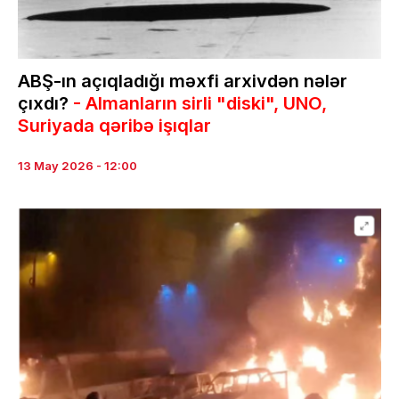
ABŞ-ın açıqladığı məxfi arxivdən nələr
çıxdı?
- Almanların sirli "diski", UNO,
Suriyada qəribə işıqlar
13 May 2026 - 12:00