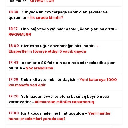
lazımdır? –
QİYMƏTLƏR
18:30
Dünyada ən çox torpağa sahib olan şəxslər və
qurumlar
– İlk sırada kimdir?
18:17
Tibbi sığortada yığımlar azaldı, ödənişlər isə artdı –
RƏQƏMLƏR
18:00
Biznesdə uğur qazanmağın sirri nədir?
-
Ekspertlərin tövsiyə etdiyi 5 vacib qayda
17:48
İnsanların 80 faizinin qanında mikroplastik aşkar
olunub –
Şok araşdırma
17:36
Elektrikli avtomobillər dəyişir –
Yeni batareya 1000
km məsafə vəd edir
17:20
Yatmazdan əvvəl telefona baxmaq beynə necə
zərər verir? –
Alimlərdən mühüm xəbərdarlıq
17:00
Kart köçürmələrinə limit qoyuldu –
Yeni limitlər
hansı problemləri yaradacaq?