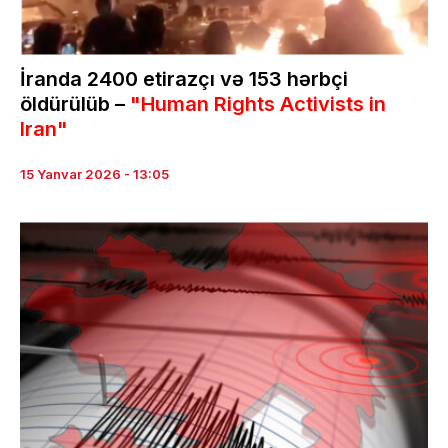
İranda 2400 etirazçı və 153 hərbçi
öldürülüb –
"Human Rights Activists in
Iran"
15 Yanvar 2026 - 13:05