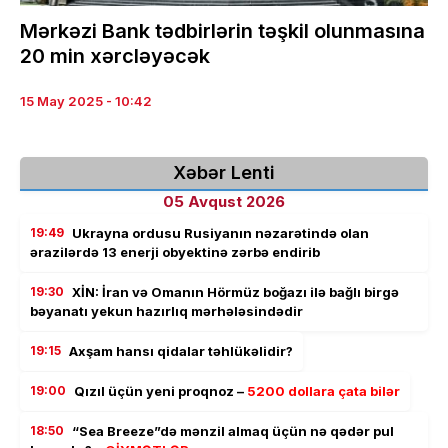
Mərkəzi Bank tədbirlərin təşkil olunmasına
20 min xərcləyəcək
15 May 2025 - 10:42
Xəbər Lenti
05 Avqust 2026
19:49
Ukrayna ordusu Rusiyanın nəzarətində olan
ərazilərdə 13 enerji obyektinə zərbə endirib
19:30
XİN: İran və Omanın Hörmüz boğazı ilə bağlı birgə
bəyanatı yekun hazırlıq mərhələsindədir
19:15
Axşam hansı qidalar təhlükəlidir?
19:00
Qızıl üçün yeni proqnoz –
5200 dollara çata bilər
18:50
“Sea Breeze”də mənzil almaq üçün nə qədər pul