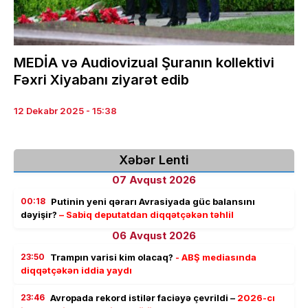
MEDİA və Audiovizual Şuranın kollektivi
Fəxri Xiyabanı ziyarət edib
12 Dekabr 2025 - 15:38
Xəbər Lenti
07 Avqust 2026
00:18
Putinin yeni qərarı Avrasiyada güc balansını
dəyişir?
– Sabiq deputatdan diqqətçəkən təhlil
06 Avqust 2026
23:50
Trampın varisi kim olacaq?
- ABŞ mediasında
diqqətçəkən iddia yaydı
23:46
Avropada rekord istilər faciəyə çevrildi –
2026-cı