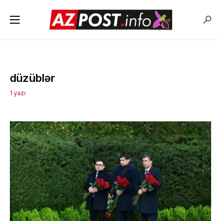
düzüblər
1 yazı