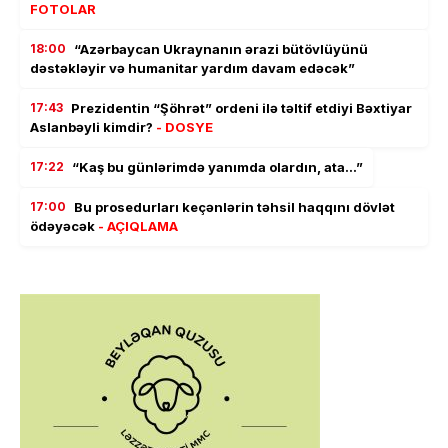
FOTOLAR
18:00
“Azərbaycan Ukraynanın ərazi bütövlüyünü
dəstəkləyir və humanitar yardım davam edəcək”
17:43
Prezidentin “Şöhrət” ordeni ilə təltif etdiyi Bəxtiyar
Aslanbəyli kimdir?
- DOSYE
17:22
“Kaş bu günlərimdə yanımda olardın, ata…”
17:00
Bu prosedurları keçənlərin təhsil haqqını dövlət
ödəyəcək
- AÇIQLAMA