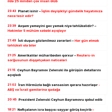
ildə 25 mindən çox insan ölüb
23:43
Planet isinir –
İqlim dəyişikliyi gündəlik həyatımıza
necə təsir edir?
23:39
Axşam yeməyini gec yemək niyə təhlükəlidir? –
Həkimlər 5 mühüm səbəbi açıqlayır
21:49
İsti duşun gözlənilməz zərərləri –
Hər gün etmək
təhlükəli ola bilər
21:25
Amerikalılar müharibədən qorxur –
Reuters-in
sorğusunun diqqətçəkən nəticələri
21:15
Ceyhun Bayramov Zelenski ilə görüşün detallarını
açıqladı
21:02
İran Hörmüzlə bağlı sensasion qərara hazırlaşır
-
ABŞ və İsrail gəmilərinə qadağa
20:45
Prezident Zelenski Ceyhun Bayramovu qəbul edib
18:21
Neftçalanın icra başçısı səyyar görüş keçirib
–