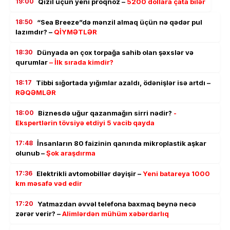
19:00
Qızıl üçün yeni proqnoz –
5200 dollara çata bilər
18:50
“Sea Breeze”də mənzil almaq üçün nə qədər pul
lazımdır? –
QİYMƏTLƏR
18:30
Dünyada ən çox torpağa sahib olan şəxslər və
qurumlar
– İlk sırada kimdir?
18:17
Tibbi sığortada yığımlar azaldı, ödənişlər isə artdı –
RƏQƏMLƏR
18:00
Biznesdə uğur qazanmağın sirri nədir?
-
Ekspertlərin tövsiyə etdiyi 5 vacib qayda
17:48
İnsanların 80 faizinin qanında mikroplastik aşkar
olunub –
Şok araşdırma
17:36
Elektrikli avtomobillər dəyişir –
Yeni batareya 1000
km məsafə vəd edir
17:20
Yatmazdan əvvəl telefona baxmaq beynə necə
zərər verir? –
Alimlərdən mühüm xəbərdarlıq