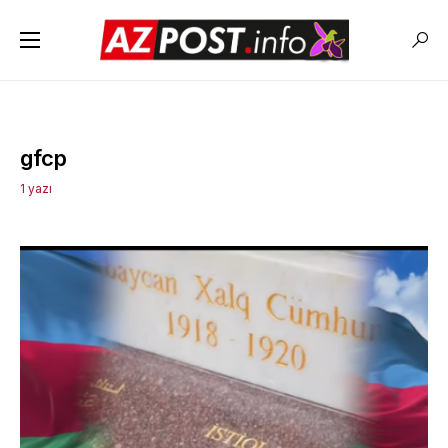
gfcp
1 yazı