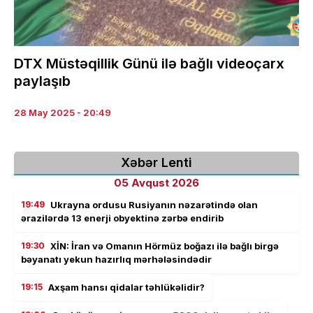
DTX Müstəqillik Günü ilə bağlı videoçarx
paylaşıb
28 May 2025 - 20:49
Xəbər Lenti
05 Avqust 2026
19:49
Ukrayna ordusu Rusiyanın nəzarətində olan
ərazilərdə 13 enerji obyektinə zərbə endirib
19:30
XİN: İran və Omanın Hörmüz boğazı ilə bağlı birgə
bəyanatı yekun hazırlıq mərhələsindədir
19:15
Axşam hansı qidalar təhlükəlidir?