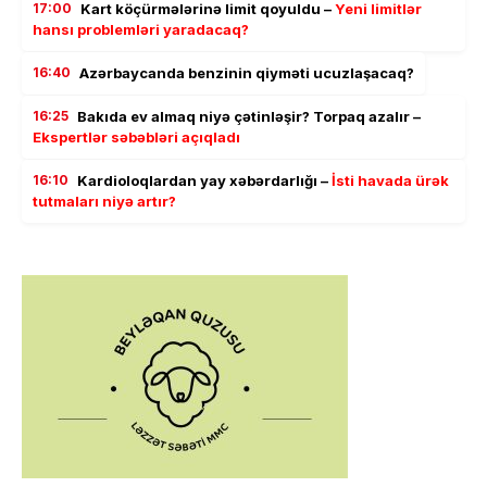
17:00
Kart köçürmələrinə limit qoyuldu –
Yeni limitlər
hansı problemləri yaradacaq?
16:40
Azərbaycanda benzinin qiyməti ucuzlaşacaq?
16:25
Bakıda ev almaq niyə çətinləşir? Torpaq azalır –
Ekspertlər səbəbləri açıqladı
16:10
Kardioloqlardan yay xəbərdarlığı –
İsti havada ürək
tutmaları niyə artır?