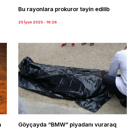
Bu rayonlara prokuror təyin edilib
25 İyun 2025 - 16:26
n
Göyçayda “BMW” piyadanı vuraraq