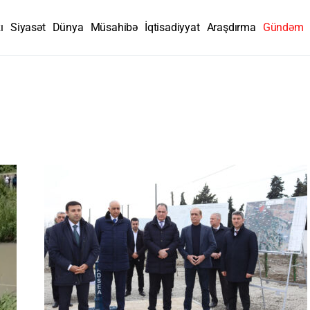
ı
Siyasət
Dünya
Müsahibə
İqtisadiyyat
Araşdırma
Gündəm