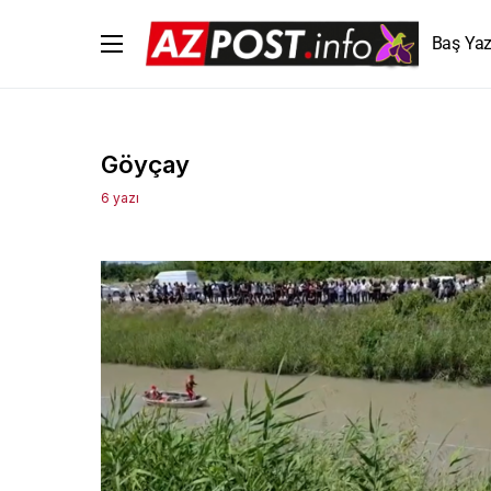
Baş Yaz
Göyçay
6 yazı