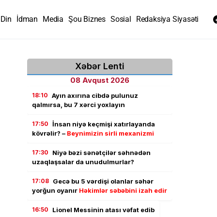
Din
İdman
Media
Şou Biznes
Sosial
Redaksiya Siyasəti
Xəbər Lenti
08 Avqust 2026
18:10
Ayın axırına cibdə pulunuz
qalmırsa, bu 7 xərci yoxlayın
17:50
İnsan niyə keçmişi xatırlayanda
kövrəlir? –
Beynimizin sirli mexanizmi
17:30
Niyə bəzi sənətçilər səhnədən
uzaqlaşsalar da unudulmurlar?
17:08
Gecə bu 5 vərdişi olanlar səhər
yorğun oyanır
Həkimlər səbəbini izah edir
16:50
Lionel Messinin atası vəfat edib