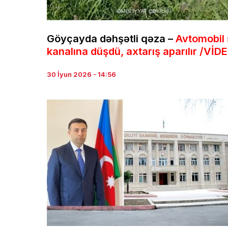
Göyçayda dəhşətli qəza –
Avtomobil
kanalına düşdü, axtarış aparılır /VİD
30 İyun 2026 - 14:56