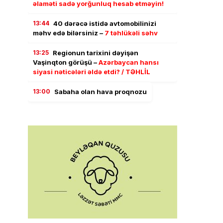
əlaməti sadə yorğunluq hesab etməyin!
13:44
40 dərəcə istidə avtomobilinizi
məhv edə bilərsiniz –
7 təhlükəli səhv
13:25
Regionun tarixini dəyişən
Vaşinqton görüşü –
Azərbaycan hansı
siyasi nəticələri əldə etdi? / TƏHLİL
13:00
Sabaha olan hava proqnozu