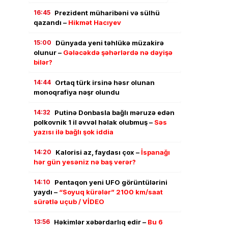
16:45
Prezident müharibəni və sülhü
qazandı –
Hikmət Hacıyev
15:00
Dünyada yeni təhlükə müzakirə
olunur –
Gələcəkdə şəhərlərdə nə dəyişə
bilər?
14:44
Ortaq türk irsinə həsr olunan
monoqrafiya nəşr olundu
14:32
Putinə Donbasla bağlı məruzə edən
polkovnik 1 il əvvəl həlak olubmuş –
Səs
yazısı ilə bağlı şok iddia
14:20
Kalorisi az, faydası çox –
İspanağı
hər gün yesəniz nə baş verər?
14:10
Pentaqon yeni UFO görüntülərini
yaydı –
“Soyuq kürələr” 2100 km/saat
sürətlə uçub / VİDEO
13:56
Həkimlər xəbərdarlıq edir –
Bu 6