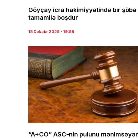
Göyçay icra hakimiyyətində bir şöbə
tamamilə boşdur
15 Dekabr 2025 - 19:59
“A+CO” ASC-nin pulunu mənimsəyə