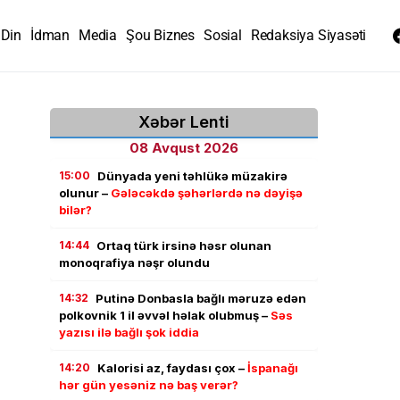
Din
İdman
Media
Şou Biznes
Sosial
Redaksiya Siyasəti
Xəbər Lenti
08 Avqust 2026
15:00
Dünyada yeni təhlükə müzakirə
olunur –
Gələcəkdə şəhərlərdə nə dəyişə
bilər?
14:44
Ortaq türk irsinə həsr olunan
monoqrafiya nəşr olundu
14:32
Putinə Donbasla bağlı məruzə edən
polkovnik 1 il əvvəl həlak olubmuş –
Səs
yazısı ilə bağlı şok iddia
14:20
Kalorisi az, faydası çox –
İspanağı
hər gün yesəniz nə baş verər?