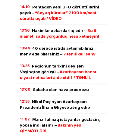
14:10
Pentaqon yeni UFO görüntülərini
yaydı –
“Soyuq kürələr” 2100 km/saat
sürətlə uçub / VİDEO
13:56
Həkimlər xəbərdarlıq edir –
Bu 6
əlaməti sadə yorğunluq hesab etməyin!
13:44
40 dərəcə istidə avtomobilinizi
məhv edə bilərsiniz –
7 təhlükəli səhv
13:25
Regionun tarixini dəyişən
Vaşinqton görüşü –
Azərbaycan hansı
siyasi nəticələri əldə etdi? / TƏHLİL
13:00
Sabaha olan hava proqnozu
12:55
Nikol Paşinyan Azərbaycan
Prezidenti İlham Əliyevə zəng edib
11:07
Mənzil almaq istəyənlər gözləsin,
yoxsa indi alsın? –
Bakının yeni
QİYMƏTLƏRİ