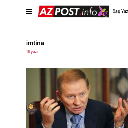
Baş Yaz
imtina
16 yazı