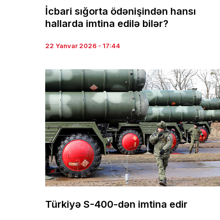
İcbari sığorta ödənişindən hansı
hallarda imtina edilə bilər?
22 Yanvar 2026 - 17:44
Türkiyə S-400-dən imtina edir