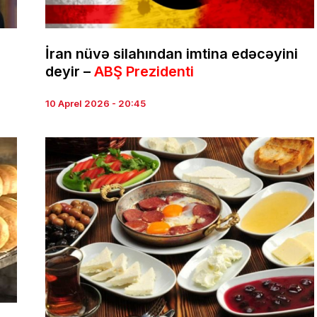
İran nüvə silahından imtina edəcəyini
deyir –
ABŞ Prezidenti
10 Aprel 2026 - 20:45