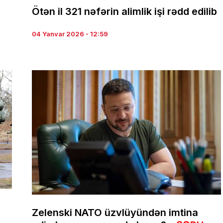
Ötən il 321 nəfərin alimlik işi rədd edilib
04 Yanvar 2026 - 12:59
Zelenski NATO üzvlüyündən imtina