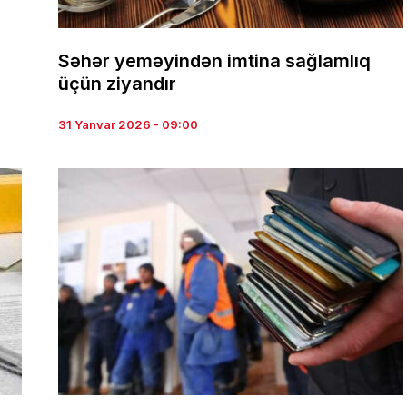
ə
Səhər yeməyindən imtina sağlamlıq
üçün ziyandır
31 Yanvar 2026 - 09:00