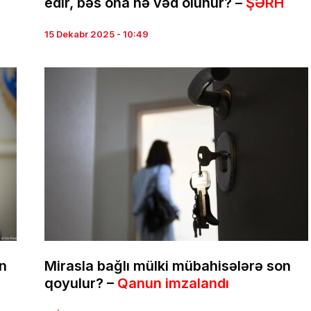
edir, bəs ona nə vəd olunur? –
ŞƏRH
15 Dekabr 2025 - 10:49
ən
Mirasla bağlı mülki mübahisələrə son
qoyulur? –
Qanun imzalandı