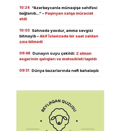
10:24
“Azərbaycanla münaqişə səhifəsi
bağlanıb…” –
Paşinyan xalqa müraciət
etdi
10:03
Səhnədə yoxdur, amma sevgisi
bitməyib –
Akif İslamzadə bir saat zaldan
çıxa bilmədi
09:48
Dunayın suyu çəkildi:
2 alman
əsgərinin qalıqları və motosikleti tapıldı
09:31
Dünya bazarlarında neft bahalaşıb