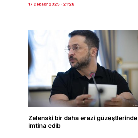
17 Dekabr 2025 - 21:28
Zelenski bir daha ərazi güzəştlərind
imtina edib