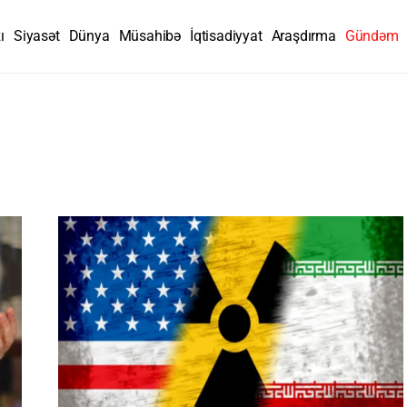
ı
Siyasət
Dünya
Müsahibə
İqtisadiyyat
Araşdırma
Gündəm