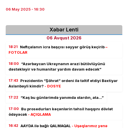
06 May 2025 - 16:30
Xəbər Lenti
06 Avqust 2026
18:21
Neftçalanın icra başçısı səyyar görüş keçirib
–
FOTOLAR
18:00
“Azərbaycan Ukraynanın ərazi bütövlüyünü
dəstəkləyir və humanitar yardım davam edəcək”
17:43
Prezidentin “Şöhrət” ordeni ilə təltif etdiyi Bəxtiyar
Aslanbəyli kimdir?
- DOSYE
17:22
“Kaş bu günlərimdə yanımda olardın, ata…”
17:00
Bu prosedurları keçənlərin təhsil haqqını dövlət
ödəyəcək
- AÇIQLAMA
16:42
AAYDA ilə bağlı QALMAQAL
- Uşaqlarımız yenə