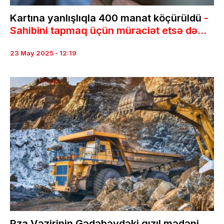
Kartına yanlışlıqla 400 manat köçürüldü
-
Sahibini tapmaq üçün müraciət etsə də...
23 May 2025 - 12:19
Rza Vəzirinin Gədəbəydəki qızıl mədəni