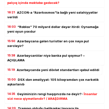
palçıq içində məktəbə gedəcək?
16:21
AZCON-a “Azərkosmos”la bağlı yeni səlahiyyətlər
verildi
16:03
“Roblox” 70 milyard dollar dəyər itirdi: Oynamağa
yeni oyun yoxdur
15:50
Azərbaycana gələn turistlər ən çox nəyə pul
xərcləyir?
15:38
Azərbaycanlılar niyə banka pul qoymur? –
AÇIQLAMA
15:19
Azərbaycanda yeni dövlət standartları qəbul edildi
15:00
DSX-dən əməliyyat: 105 kiloqramdan çox narkotik
aşkarlanıb
14:35
Geyiminizin rəngi haqqınızda nə deyir?-
İnsanlar
sizi necə qiymətləndir? / ARAŞDIRMA
14:20
Trampın olduğu helikopter təyyarə ilə