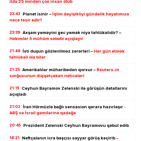
ildə 25 mindən çox insan ölüb
23:43
Planet isinir –
İqlim dəyişikliyi gündəlik həyatımıza
necə təsir edir?
23:39
Axşam yeməyini gec yemək niyə təhlükəlidir? –
Həkimlər 5 mühüm səbəbi açıqlayır
21:49
İsti duşun gözlənilməz zərərləri –
Hər gün etmək
təhlükəli ola bilər
21:25
Amerikalılar müharibədən qorxur –
Reuters-in
sorğusunun diqqətçəkən nəticələri
21:15
Ceyhun Bayramov Zelenski ilə görüşün detallarını
açıqladı
21:02
İran Hörmüzlə bağlı sensasion qərara hazırlaşır
-
ABŞ və İsrail gəmilərinə qadağa
20:45
Prezident Zelenski Ceyhun Bayramovu qəbul edib
18:21
Neftçalanın icra başçısı səyyar görüş keçirib
–