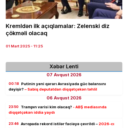
Kremldən ilk açıqlamalar: Zelenski diz
çökməli olacaq
01 Mart 2025 - 11:25
Xəbər Lenti
07 Avqust 2026
00:18
Putinin yeni qərarı Avrasiyada güc balansını
dəyişir?
– Sabiq deputatdan diqqətçəkən təhlil
06 Avqust 2026
23:50
Trampın varisi kim olacaq?
- ABŞ mediasında
diqqətçəkən iddia yaydı
23:46
Avropada rekord istilər faciəyə çevrildi –
2026-cı