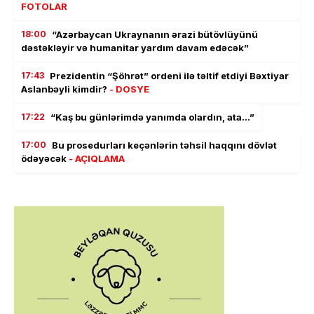
FOTOLAR
18:00
“Azərbaycan Ukraynanın ərazi bütövlüyünü
dəstəkləyir və humanitar yardım davam edəcək”
17:43
Prezidentin “Şöhrət” ordeni ilə təltif etdiyi Bəxtiyar
Aslanbəyli kimdir?
- DOSYE
17:22
“Kaş bu günlərimdə yanımda olardın, ata…”
17:00
Bu prosedurları keçənlərin təhsil haqqını dövlət
ödəyəcək
- AÇIQLAMA