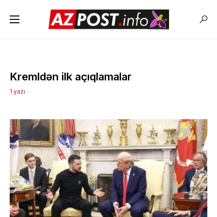
Kremldən ilk açıqlamalar
1 yazı