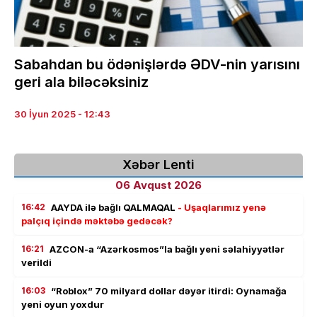
Sabahdan bu ödənişlərdə ƏDV-nin yarısını
geri ala biləcəksiniz
30 İyun 2025 - 12:43
Xəbər Lenti
06 Avqust 2026
16:42
AAYDA ilə bağlı QALMAQAL
- Uşaqlarımız yenə
palçıq içində məktəbə gedəcək?
16:21
AZCON-a “Azərkosmos”la bağlı yeni səlahiyyətlər
verildi
16:03
“Roblox” 70 milyard dollar dəyər itirdi: Oynamağa
yeni oyun yoxdur