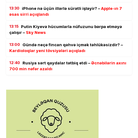
13:30
iPhone nə üçün illərlə sürətli işləyir? –
Apple-ın 7
əsas sirri açıqlandı
13:15
Putin Kiyevə hücumlarla nüfuzunu bərpa etməyə
çalışır –
Sky News
13:00
Gündə neçə fincan qəhvə içmək təhlükəsizdir? –
Kardioloqlar yeni tövsiyələri açıqladı
12:40
Rusiya sərt qaydalar tətbiq etdi –
Əcnəbilərin axını
700 min nəfər azaldı