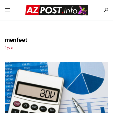
mənfəət
1 yazı