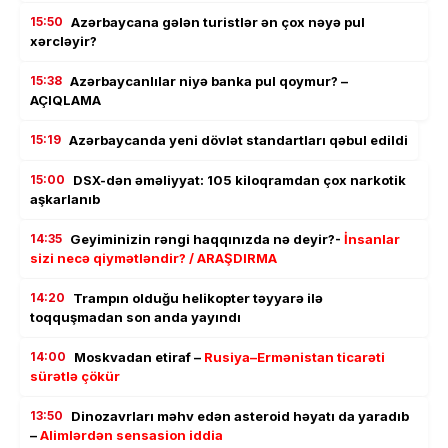
15:50
Azərbaycana gələn turistlər ən çox nəyə pul
xərcləyir?
15:38
Azərbaycanlılar niyə banka pul qoymur? –
AÇIQLAMA
15:19
Azərbaycanda yeni dövlət standartları qəbul edildi
15:00
DSX-dən əməliyyat: 105 kiloqramdan çox narkotik
aşkarlanıb
14:35
Geyiminizin rəngi haqqınızda nə deyir?-
İnsanlar
sizi necə qiymətləndir? / ARAŞDIRMA
14:20
Trampın olduğu helikopter təyyarə ilə
toqquşmadan son anda yayındı
14:00
Moskvadan etiraf –
Rusiya–Ermənistan ticarəti
sürətlə çökür
13:50
Dinozavrları məhv edən asteroid həyatı da yaradıb
–
Alimlərdən sensasion iddia