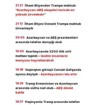
21:21
İlham Əliyevdən Trampa məktub:
“Azərbaycan-ABŞ əlaqələri tarixdə ən
yüksək zirvədədir”
21:13
İlham Əliyev Donald Trampa məktub
ünvanlayıb
20:00
Azərbaycan və ABŞ prezidentləri
arasında telefon danışığı olub
19:00
Azərbaycanda 3200 illik sirli
mətbəx tapıldı –
Qədim insanların
menyusu heyrətləndirdi
18:45
Vaşinqton görüşü Cənubi Qafqazda
oyunu dəyişdi
– Azərbaycanın rolu artır
18:39
Tramp Ermənistan və Azərbaycan
arasında sülhə nail olub –
ABŞ dövlət
katibi
18:37
Paşinyanla Tramp arasında telefon