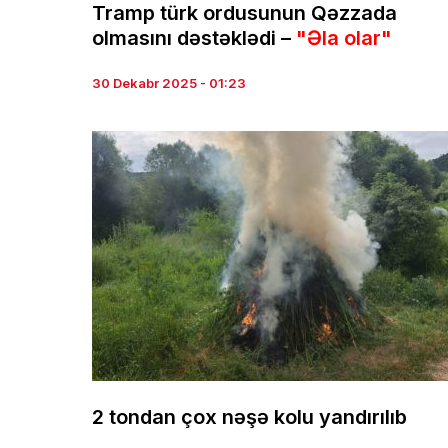
Tramp türk ordusunun Qəzzada
olmasını dəstəklədi –
"Əla olar"
30 Dekabr 2025 - 01:23
2 tondan çox nəşə kolu yandırılıb