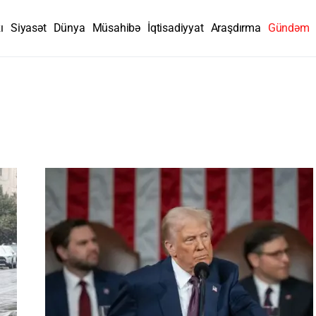
ı
Siyasət
Dünya
Müsahibə
İqtisadiyyat
Araşdırma
Gündəm