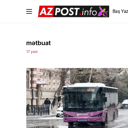
Baş Yaz
mətbuat
17 yazı