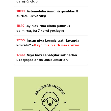
danışığı olub
18:30
Avtomobilin ömrünü qısaldan 8
sürücülük vərdişi
18:10
Ayın axırına cibdə pulunuz
qalmırsa, bu 7 xərci yoxlayın
17:50
İnsan niyə keçmişi xatırlayanda
kövrəlir? –
Beynimizin sirli mexanizmi
17:30
Niyə bəzi sənətçilər səhnədən
uzaqlaşsalar da unudulmurlar?