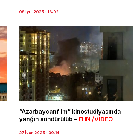
08 İyul 2025 - 16:02
“Azərbaycanfilm” kinostudiyasında
yanğın söndürülüb –
FHN /VİDEO
27 İyun 2025 - 00:14