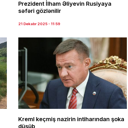
Prezident İlham Əliyevin Rusiyaya
səfəri gözlənilir
21 Dekabr 2025 - 11:59
Kreml keçmiş nazirin intiharından şoka
düşüb