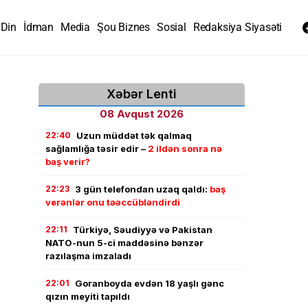
Din
İdman
Media
Şou Biznes
Sosial
Redaksiya Siyasəti
Xəbər Lenti
08 Avqust 2026
22:40
Uzun müddət tək qalmaq
sağlamlığa təsir edir –
2 ildən sonra nə
baş verir?
22:23
3 gün telefondan uzaq qaldı:
baş
verənlər onu təəccübləndirdi
22:11
Türkiyə, Səudiyyə və Pakistan
NATO-nun 5-ci maddəsinə bənzər
razılaşma imzaladı
22:01
Goranboyda evdən 18 yaşlı gənc
qızın meyiti tapıldı