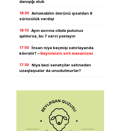
danışığı olub
18:30
Avtomobilin ömrünü qısaldan 8
sürücülük vərdişi
18:10
Ayın axırına cibdə pulunuz
qalmırsa, bu 7 xərci yoxlayın
17:50
İnsan niyə keçmişi xatırlayanda
kövrəlir? –
Beynimizin sirli mexanizmi
17:30
Niyə bəzi sənətçilər səhnədən
uzaqlaşsalar da unudulmurlar?