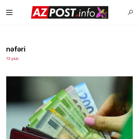
nəfəri
13 yazı