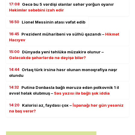
17:08
Gecə bu 5 vərdişi olanlar səhər yorğun oyanır
Həkimlər səbəbini izah edir
16:50
Lionel Messinin atası vəfat edib
16:45
Prezident müharibəni və sülhü qazandı –
Hikmət
Hacıyev
15:00
Dünyada yeni təhlükə müzakirə olunur –
Gələcəkdə şəhərlərdə nə dəyişə bilər?
14:44
Ortaq türk irsinə həsr olunan monoqrafiya nəşr
olundu
14:32
Putinə Donbasla bağlı məruzə edən polkovnik 1 il
əvvəl həlak olubmuş –
Səs yazısı ilə bağlı şok iddia
14:20
Kalorisi az, faydası çox –
İspanağı hər gün yesəniz
nə baş verər?