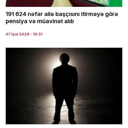
191 624 nəfər ailə başçısını itirməyə görə
pensiya və müavinət alıb
07 İyul 2026 - 10:31