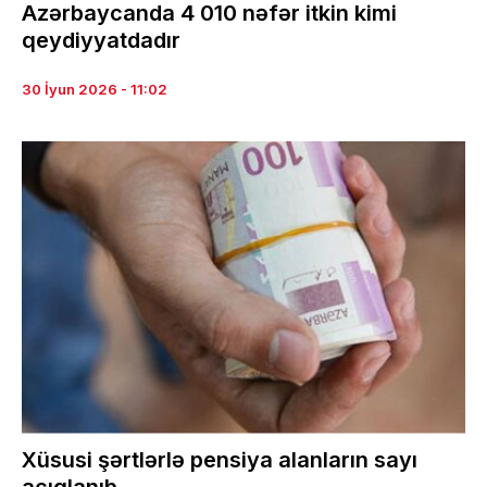
Azərbaycanda 4 010 nəfər itkin kimi
qeydiyyatdadır
30 İyun 2026 - 11:02
Xüsusi şərtlərlə pensiya alanların sayı