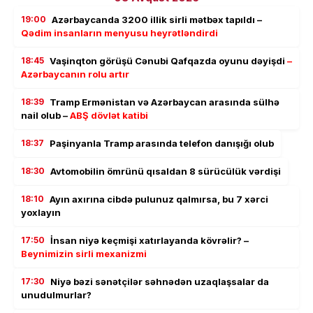
19:00
Azərbaycanda 3200 illik sirli mətbəx tapıldı –
Qədim insanların menyusu heyrətləndirdi
18:45
Vaşinqton görüşü Cənubi Qafqazda oyunu dəyişdi
–
Azərbaycanın rolu artır
18:39
Tramp Ermənistan və Azərbaycan arasında sülhə
nail olub –
ABŞ dövlət katibi
18:37
Paşinyanla Tramp arasında telefon danışığı olub
18:30
Avtomobilin ömrünü qısaldan 8 sürücülük vərdişi
18:10
Ayın axırına cibdə pulunuz qalmırsa, bu 7 xərci
yoxlayın
17:50
İnsan niyə keçmişi xatırlayanda kövrəlir? –
Beynimizin sirli mexanizmi
17:30
Niyə bəzi sənətçilər səhnədən uzaqlaşsalar da
unudulmurlar?