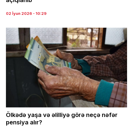
açıqlanıb
02 İyun 2026 - 10:29
Ölkədə yaşa və əlilliyə görə neçə nəfər
pensiya alır?