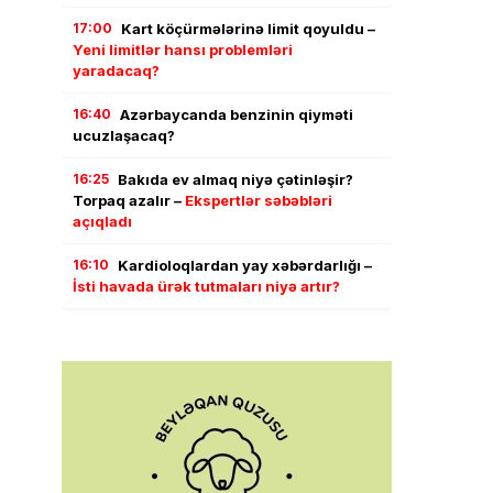
17:00
Kart köçürmələrinə limit qoyuldu –
Yeni limitlər hansı problemləri
yaradacaq?
16:40
Azərbaycanda benzinin qiyməti
ucuzlaşacaq?
16:25
Bakıda ev almaq niyə çətinləşir?
Torpaq azalır –
Ekspertlər səbəbləri
açıqladı
16:10
Kardioloqlardan yay xəbərdarlığı –
İsti havada ürək tutmaları niyə artır?