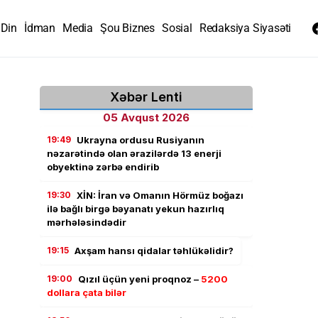
Din
İdman
Media
Şou Biznes
Sosial
Redaksiya Siyasəti
Xəbər Lenti
05 Avqust 2026
19:49
Ukrayna ordusu Rusiyanın
nəzarətində olan ərazilərdə 13 enerji
obyektinə zərbə endirib
19:30
XİN: İran və Omanın Hörmüz boğazı
ilə bağlı birgə bəyanatı yekun hazırlıq
mərhələsindədir
19:15
Axşam hansı qidalar təhlükəlidir?
19:00
Qızıl üçün yeni proqnoz –
5200
dollara çata bilər