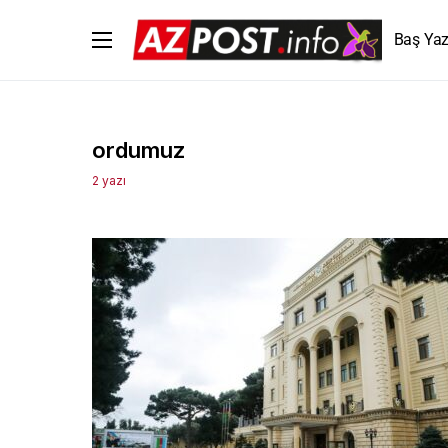
Baş Yaz
ordumuz
2 yazı