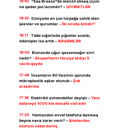
18:50
“Sea Breeze”də mənzil almaq üçün
nə qədər pul lazımdır? –
QİYMƏTLƏR
18:30
Dünyada ən çox torpağa sahib olan
şəxslər və qurumlar
– İlk sırada kimdir?
18:17
Tibbi sığortada yığımlar azaldı,
ödənişlər isə artdı –
RƏQƏMLƏR
18:00
Biznesdə uğur qazanmağın sirri
nədir?
- Ekspertlərin tövsiyə etdiyi 5
vacib qayda
17:48
İnsanların 80 faizinin qanında
mikroplastik aşkar olunub –
Şok
araşdırma
17:36
Elektrikli avtomobillər dəyişir –
Yeni
batareya 1000 km məsafə vəd edir
17:20
Yatmazdan əvvəl telefona baxmaq
beynə necə zərər verir? –
Alimlərdən
mühüm xəbərdarlıq