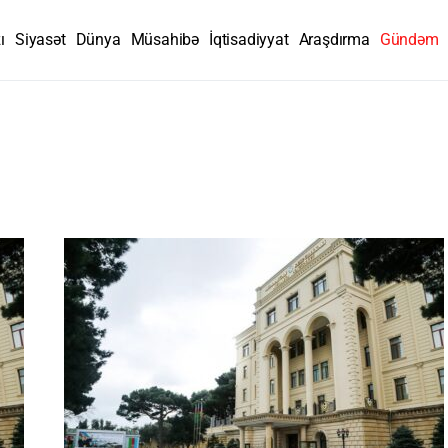
ı
Siyasət
Dünya
Müsahibə
İqtisadiyyat
Araşdırma
Gündəm