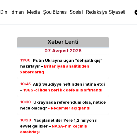
Din
İdman
Media
Şou Biznes
Sosial
Redaksiya Siyasəti
Xəbər Lenti
07 Avqust 2026
11:00
Putin Ukrayna üçün “dəhşətli qış”
hazırlayır –
Britaniyalı analitikdən
xəbərdarlıq
10:45
ABŞ Səudiyyə neftindən imtina etdi
–
1985-ci ildən bəri ilk dəfə alış sıfırlandı
10:30
Ukraynada referendum olsa, nəticə
necə olacaq?
- Rəqəmlər açıqlandı
10:20
Yadplanetlilər Yerə 1,2 milyon il
əvvəl gəliblər –
NASA-nın keçmiş
əməkdaşı