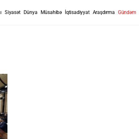
ı
Siyasət
Dünya
Müsahibə
İqtisadiyyat
Araşdırma
Gündəm