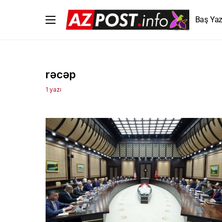
Baş Yaz
rəcəp
1 yazı