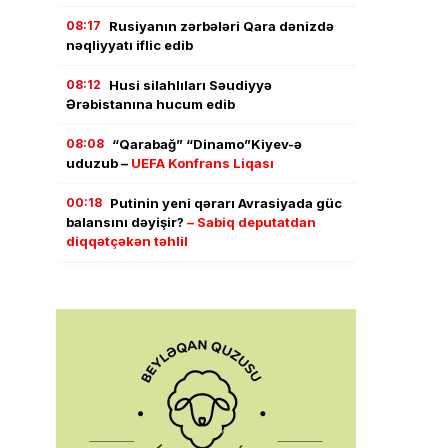
08:17
Rusiyanın zərbələri Qara dənizdə
nəqliyyatı iflic edib
08:12
Husi silahlıları Səudiyyə
Ərəbistanına hucum edib
08:08
“Qarabağ” “Dinamo”Kiyev-ə
uduzub –
UEFA Konfrans Liqası
00:18
Putinin yeni qərarı Avrasiyada güc
balansını dəyişir?
– Sabiq deputatdan
diqqətçəkən təhlil