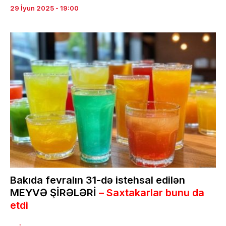
29 İyun 2025 - 19:00
Bakıda fevralın 31-də istehsal edilən
MEYVƏ ŞİRƏLƏRİ
– Saxtakarlar bunu da
etdi