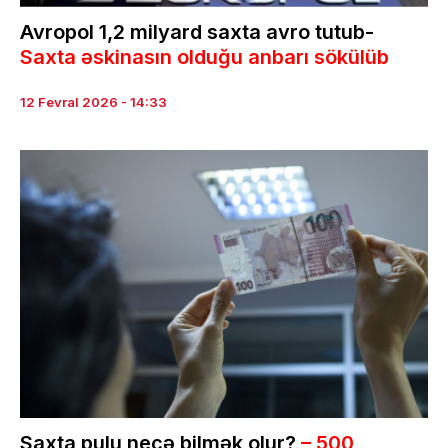
Avropol 1,2 milyard saxta avro tutub-
Saxta əskinasın olduğu anbarı sökülüb
12 Fevral 2026 - 14:33
Saxta pulu necə bilmək olur?
– 500