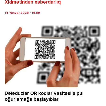
Xidmətindən xəbərdarlıq
14 Yanvar 2026 - 15:59
Dələduzlar QR kodlar vasitəsilə pul
oğurlamağa başlayıblar