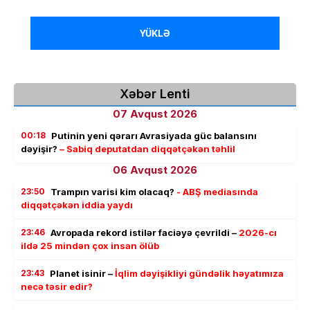
YÜKLƏ
Xəbər Lenti
07 Avqust 2026
00:18
Putinin yeni qərarı Avrasiyada güc balansını
dəyişir?
– Sabiq deputatdan diqqətçəkən təhlil
06 Avqust 2026
23:50
Trampın varisi kim olacaq?
- ABŞ mediasında
diqqətçəkən iddia yaydı
23:46
Avropada rekord istilər faciəyə çevrildi –
2026-cı
ildə 25 mindən çox insan ölüb
23:43
Planet isinir –
İqlim dəyişikliyi gündəlik həyatımıza
necə təsir edir?