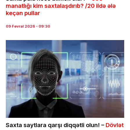
manatlığı kim saxtalaşdırıb? /20 ildə ələ
keçən pullar
09 Fevral 2026 - 09:30
Saxta saytlara qarşı diqqətli olun! –
Dövlət