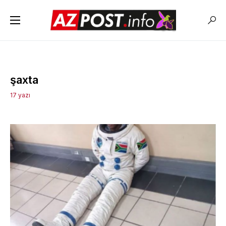
şaxta
17 yazı