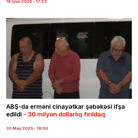
18 İyun 2025 - 17:23
ABŞ-da erməni cinayətkar şəbəkəsi ifşa
edildi
- 30 milyon dollarlıq fırıldaq
30 May 2025 - 18:00