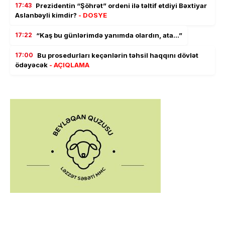
17:43
Prezidentin “Şöhrət” ordeni ilə təltif etdiyi Bəxtiyar
Aslanbəyli kimdir?
- DOSYE
17:22
“Kaş bu günlərimdə yanımda olardın, ata…”
17:00
Bu prosedurları keçənlərin təhsil haqqını dövlət
ödəyəcək
- AÇIQLAMA