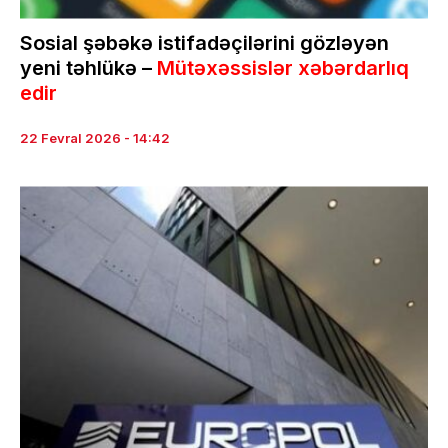
Sosial şəbəkə istifadəçilərini gözləyən
yeni təhlükə –
Mütəxəssislər xəbərdarlıq
edir
22 Fevral 2026 - 14:42