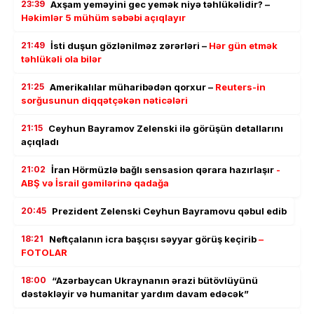
23:39
Axşam yeməyini gec yemək niyə təhlükəlidir? –
Həkimlər 5 mühüm səbəbi açıqlayır
21:49
İsti duşun gözlənilməz zərərləri –
Hər gün etmək
təhlükəli ola bilər
21:25
Amerikalılar müharibədən qorxur –
Reuters-in
sorğusunun diqqətçəkən nəticələri
21:15
Ceyhun Bayramov Zelenski ilə görüşün detallarını
açıqladı
21:02
İran Hörmüzlə bağlı sensasion qərara hazırlaşır
-
ABŞ və İsrail gəmilərinə qadağa
20:45
Prezident Zelenski Ceyhun Bayramovu qəbul edib
18:21
Neftçalanın icra başçısı səyyar görüş keçirib
–
FOTOLAR
18:00
“Azərbaycan Ukraynanın ərazi bütövlüyünü
dəstəkləyir və humanitar yardım davam edəcək”