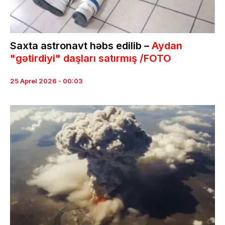
Saxta astronavt həbs edilib –
Aydan
"gətirdiyi" daşları satırmış /FOTO
25 Aprel 2026 - 00:03