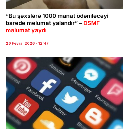
“Bu şəxslərə 1000 manat ödəniləcəyi
barədə məlumat yalandır” –
DSMF
məlumat yaydı
26 Fevral 2026 - 12:47