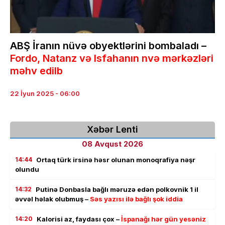
ABŞ İranın nüvə obyektlərini bombaladı –
Fordo, Natanz və Isfahanın nvə mərkəzləri
məhv edilb
22 İyun 2025 - 06:00
Xəbər Lenti
08 Avqust 2026
14:44
Ortaq türk irsinə həsr olunan monoqrafiya nəşr
olundu
14:32
Putinə Donbasla bağlı məruzə edən polkovnik 1 il
əvvəl həlak olubmuş –
Səs yazısı ilə bağlı şok iddia
14:20
Kalorisi az, faydası çox –
İspanağı hər gün yesəniz