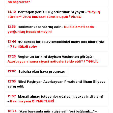
nə baş verər?
14:10
Pentaqon yeni UFO görüntülərini yaydı –
“Soyuq
kürələr” 2100 km/saat sürətlə uçub / VİDEO
13:56
Həkimlər xəbərdarlıq edir –
Bu 6 əlaməti sadə
yorğunluq hesab etməyin!
13:44
40 dərəcə istidə avtomobilinizi məhv edə bilərsiniz
–
7 təhlükəli səhv
13:25
Regionun tarixini dəyişən Vaşinqton görüşü –
Azərbaycan hansı siyasi nəticələri əldə etdi? / TƏHLİL
13:00
Sabaha olan hava proqnozu
12:55
Nikol Paşinyan Azərbaycan Prezidenti İlham Əliyevə
zəng edib
11:07
Mənzil almaq istəyənlər gözləsin, yoxsa indi alsın?
–
Bakının yeni QİYMƏTLƏRİ
10:24
“Azərbaycanla münaqişə səhifəsi bağlanıb…” –