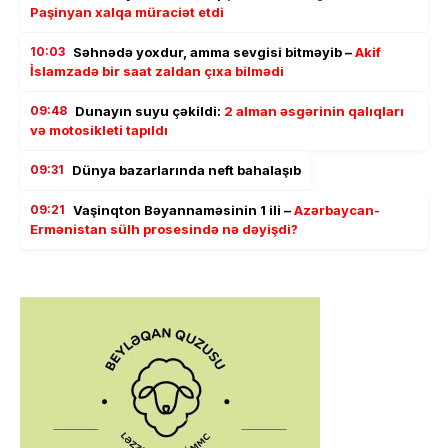
Paşinyan xalqa müraciət etdi
10:03
Səhnədə yoxdur, amma sevgisi bitməyib –
Akif
İslamzadə bir saat zaldan çıxa bilmədi
09:48
Dunayın suyu çəkildi:
2 alman əsgərinin qalıqları
və motosikleti tapıldı
09:31
Dünya bazarlarında neft bahalaşıb
09:21
Vaşinqton Bəyannaməsinin 1 ili –
Azərbaycan-
Ermənistan sülh prosesində nə dəyişdi?