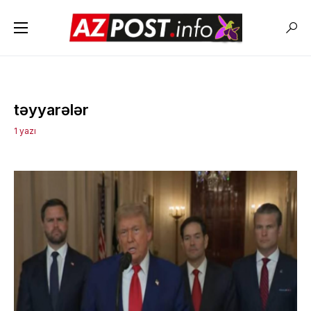
təyyarələr
1 yazı