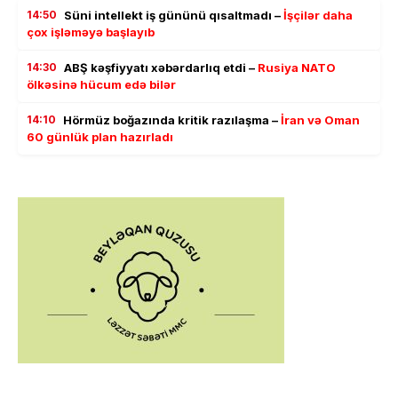
14:50
Süni intellekt iş gününü qısaltmadı –
İşçilər daha
çox işləməyə başlayıb
14:30
ABŞ kəşfiyyatı xəbərdarlıq etdi –
Rusiya NATO
ölkəsinə hücum edə bilər
14:10
Hörmüz boğazında kritik razılaşma –
İran və Oman
60 günlük plan hazırladı