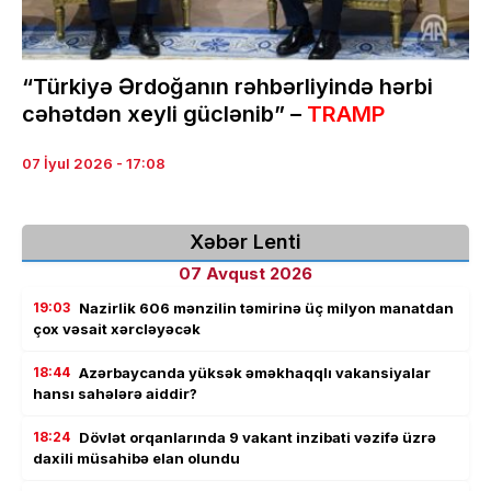
“Türkiyə Ərdoğanın rəhbərliyində hərbi
cəhətdən xeyli güclənib” –
TRAMP
07 İyul 2026 - 17:08
Xəbər Lenti
07 Avqust 2026
19:03
Nazirlik 606 mənzilin təmirinə üç milyon manatdan
çox vəsait xərcləyəcək
18:44
Azərbaycanda yüksək əməkhaqqlı vakansiyalar
hansı sahələrə aiddir?
18:24
Dövlət orqanlarında 9 vakant inzibati vəzifə üzrə
daxili müsahibə elan olundu