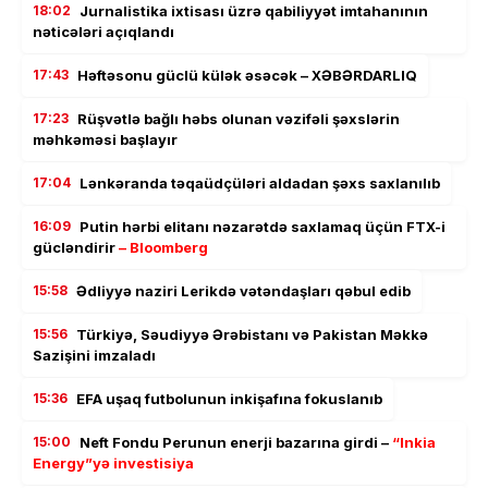
18:02
Jurnalistika ixtisası üzrə qabiliyyət imtahanının
nəticələri açıqlandı
17:43
Həftəsonu güclü külək əsəcək – XƏBƏRDARLIQ
17:23
Rüşvətlə bağlı həbs olunan vəzifəli şəxslərin
məhkəməsi başlayır
17:04
Lənkəranda təqaüdçüləri aldadan şəxs saxlanılıb
16:09
Putin hərbi elitanı nəzarətdə saxlamaq üçün FTX-i
gücləndirir
– Bloomberg
15:58
Ədliyyə naziri Lerikdə vətəndaşları qəbul edib
15:56
Türkiyə, Səudiyyə Ərəbistanı və Pakistan Məkkə
Sazişini imzaladı
15:36
EFA uşaq futbolunun inkişafına fokuslanıb
15:00
Neft Fondu Perunun enerji bazarına girdi –
“Inkia
Energy”yə investisiya