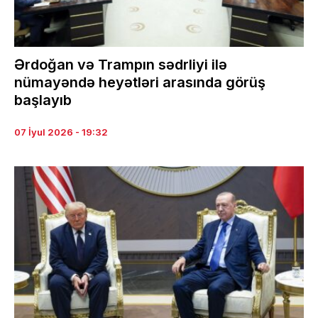
Ərdoğan və Trampın sədrliyi ilə
nümayəndə heyətləri arasında görüş
başlayıb
07 İyul 2026 - 19:32