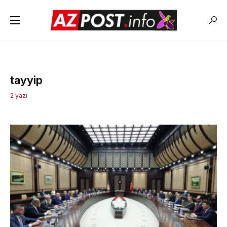
tayyip
2 yazı