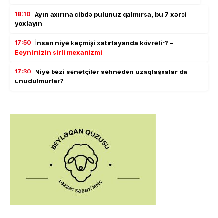
18:10
Ayın axırına cibdə pulunuz qalmırsa, bu 7 xərci
yoxlayın
17:50
İnsan niyə keçmişi xatırlayanda kövrəlir? –
Beynimizin sirli mexanizmi
17:30
Niyə bəzi sənətçilər səhnədən uzaqlaşsalar da
unudulmurlar?