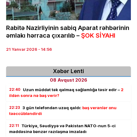
Rabitə Nazirliyinin sabiq Aparat rəhbərinin
əmlakı hərraca çıxarılıb –
ŞOK SİYAHI
21 Yanvar 2026 - 14:56
Xəbər Lenti
08 Avqust 2026
22:40
Uzun müddət tək qalmaq sağlamlığa təsir edir –
2
ildən sonra nə baş verir?
22:23
3 gün telefondan uzaq qaldı:
baş verənlər onu
təəccübləndirdi
22:11
Türkiyə, Səudiyyə və Pakistan NATO-nun 5-ci
maddəsinə bənzər razılaşma imzaladı