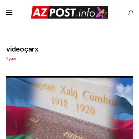
videoçarx
1 yazı