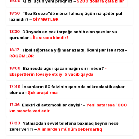
19:00
Qızıl üçün yeni proqnoz –
5200 dollara çata bilər
18:50
“Sea Breeze”də mənzil almaq üçün nə qədər pul
lazımdır? –
QİYMƏTLƏR
18:30
Dünyada ən çox torpağa sahib olan şəxslər və
qurumlar
– İlk sırada kimdir?
18:17
Tibbi sığortada yığımlar azaldı, ödənişlər isə artdı –
RƏQƏMLƏR
18:00
Biznesdə uğur qazanmağın sirri nədir?
-
Ekspertlərin tövsiyə etdiyi 5 vacib qayda
17:48
İnsanların 80 faizinin qanında mikroplastik aşkar
olunub –
Şok araşdırma
17:36
Elektrikli avtomobillər dəyişir –
Yeni batareya 1000
km məsafə vəd edir
17:20
Yatmazdan əvvəl telefona baxmaq beynə necə
zərər verir? –
Alimlərdən mühüm xəbərdarlıq