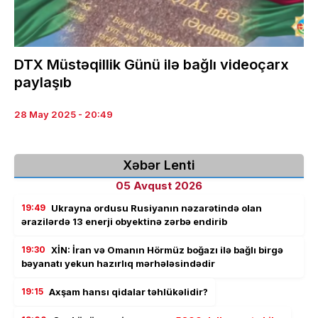
DTX Müstəqillik Günü ilə bağlı videoçarx
paylaşıb
28 May 2025 - 20:49
Xəbər Lenti
05 Avqust 2026
19:49
Ukrayna ordusu Rusiyanın nəzarətində olan
ərazilərdə 13 enerji obyektinə zərbə endirib
19:30
XİN: İran və Omanın Hörmüz boğazı ilə bağlı birgə
bəyanatı yekun hazırlıq mərhələsindədir
19:15
Axşam hansı qidalar təhlükəlidir?