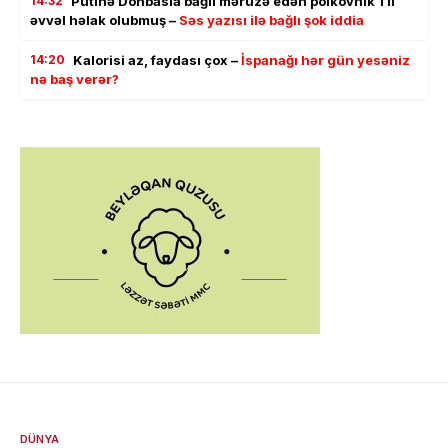
14:32
Putinə Donbasla bağlı məruzə edən polkovnik 1 il
əvvəl həlak olubmuş –
Səs yazısı ilə bağlı şok iddia
14:20
Kalorisi az, faydası çox –
İspanağı hər gün yesəniz
nə baş verər?
DÜNYA