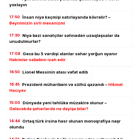
yoxlayın
17:50
İnsan niyə keçmişi xatırlayanda kövrəlir? –
Beynimizin sirli mexanizmi
17:30
Niyə bəzi sənətçilər səhnədən uzaqlaşsalar da
unudulmurlar?
17:08
Gecə bu 5 vərdişi olanlar səhər yorğun oyanır
Həkimlər səbəbini izah edir
16:50
Lionel Messinin atası vəfat edib
16:45
Prezident müharibəni və sülhü qazandı –
Hikmət
Hacıyev
15:00
Dünyada yeni təhlükə müzakirə olunur –
Gələcəkdə şəhərlərdə nə dəyişə bilər?
14:44
Ortaq türk irsinə həsr olunan monoqrafiya nəşr
olundu