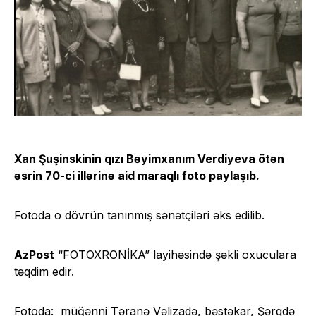
Xan Şuşinskinin qızı Bəyimxanım Verdiyeva ötən
əsrin 70-ci illərinə aid maraqlı foto paylaşıb.
Fotoda o dövrün tanınmış sənətçiləri əks edilib.
AzPost
“FOTOXRONİKA” layihəsində şəkli oxuculara
təqdim edir.
Fotoda: müğənni Təranə Vəlizadə, bəstəkar, Şərqdə