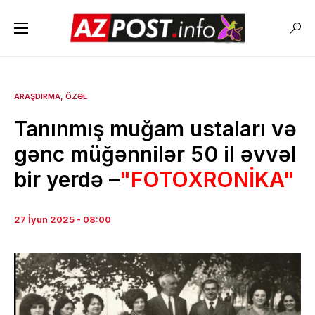
ARAŞDIRMA
ÖZƏL
Tanınmış muğam ustaları və
gənc müğənnilər 50 il əvvəl
bir yerdə –
"FOTOXRONİKA"
27 İyun 2025 - 08:00