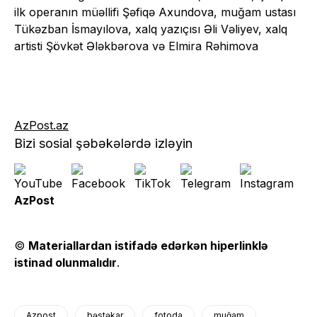
ilk operanın müəllifi Şəfiqə Axundova, muğam ustası
Tükəzban İsmayılova, xalq yazıçısı Əli Vəliyev, xalq
artisti Şövkət Ələkbərova və Elmira Rəhimova
AzPost.az
Bizi sosial şəbəkələrdə izləyin
AzPost
©
Materiallardan istifadə edərkən hiperlinklə
istinad olunmalıdır
.
Azpost
bəstəkar
fotoda
muğam