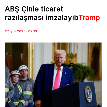
ABŞ Çinlə ticarət
razılaşması imzalayıb
Tramp
27 İyun 2025 - 02:13