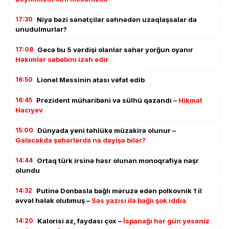
17:30
Niyə bəzi sənətçilər səhnədən uzaqlaşsalar da
unudulmurlar?
17:08
Gecə bu 5 vərdişi olanlar səhər yorğun oyanır
Həkimlər səbəbini izah edir
16:50
Lionel Messinin atası vəfat edib
16:45
Prezident müharibəni və sülhü qazandı –
Hikmət
Hacıyev
15:00
Dünyada yeni təhlükə müzakirə olunur –
Gələcəkdə şəhərlərdə nə dəyişə bilər?
14:44
Ortaq türk irsinə həsr olunan monoqrafiya nəşr
olundu
14:32
Putinə Donbasla bağlı məruzə edən polkovnik 1 il
əvvəl həlak olubmuş –
Səs yazısı ilə bağlı şok iddia
14:20
Kalorisi az, faydası çox –
İspanağı hər gün yesəniz