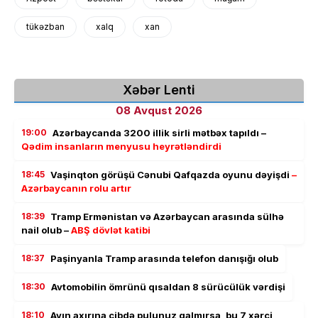
tükəzban
xalq
xan
Xəbər Lenti
08 Avqust 2026
19:00
Azərbaycanda 3200 illik sirli mətbəx tapıldı –
Qədim insanların menyusu heyrətləndirdi
18:45
Vaşinqton görüşü Cənubi Qafqazda oyunu dəyişdi
–
Azərbaycanın rolu artır
18:39
Tramp Ermənistan və Azərbaycan arasında sülhə
nail olub –
ABŞ dövlət katibi
18:37
Paşinyanla Tramp arasında telefon danışığı olub
18:30
Avtomobilin ömrünü qısaldan 8 sürücülük vərdişi
18:10
Ayın axırına cibdə pulunuz qalmırsa, bu 7 xərci