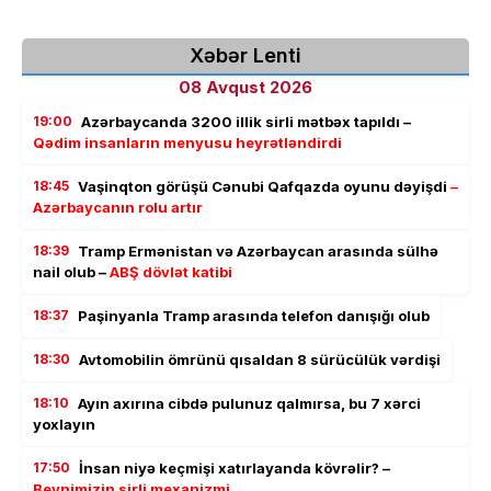
Xəbər Lenti
08 Avqust 2026
19:00
Azərbaycanda 3200 illik sirli mətbəx tapıldı –
Qədim insanların menyusu heyrətləndirdi
18:45
Vaşinqton görüşü Cənubi Qafqazda oyunu dəyişdi
–
Azərbaycanın rolu artır
18:39
Tramp Ermənistan və Azərbaycan arasında sülhə
nail olub –
ABŞ dövlət katibi
18:37
Paşinyanla Tramp arasında telefon danışığı olub
18:30
Avtomobilin ömrünü qısaldan 8 sürücülük vərdişi
18:10
Ayın axırına cibdə pulunuz qalmırsa, bu 7 xərci
yoxlayın
17:50
İnsan niyə keçmişi xatırlayanda kövrəlir? –
Beynimizin sirli mexanizmi