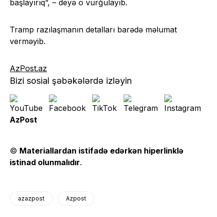
başlayırıq”, – deyə o vurğulayıb.
Tramp razılaşmanın detalları barədə məlumat
verməyib.
AzPost.az
Bizi sosial şəbəkələrdə izləyin
AzPost
©
Materiallardan istifadə edərkən hiperlinklə
istinad olunmalıdır
.
azazpost
Azpost