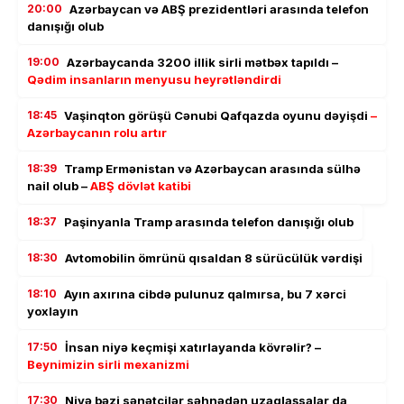
20:00
Azərbaycan və ABŞ prezidentləri arasında telefon
danışığı olub
19:00
Azərbaycanda 3200 illik sirli mətbəx tapıldı –
Qədim insanların menyusu heyrətləndirdi
18:45
Vaşinqton görüşü Cənubi Qafqazda oyunu dəyişdi
–
Azərbaycanın rolu artır
18:39
Tramp Ermənistan və Azərbaycan arasında sülhə
nail olub –
ABŞ dövlət katibi
18:37
Paşinyanla Tramp arasında telefon danışığı olub
18:30
Avtomobilin ömrünü qısaldan 8 sürücülük vərdişi
18:10
Ayın axırına cibdə pulunuz qalmırsa, bu 7 xərci
yoxlayın
17:50
İnsan niyə keçmişi xatırlayanda kövrəlir? –
Beynimizin sirli mexanizmi
17:30
Niyə bəzi sənətçilər səhnədən uzaqlaşsalar da