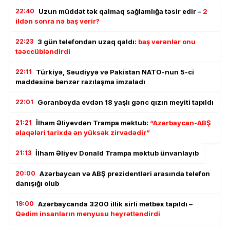
22:40
Uzun müddət tək qalmaq sağlamlığa təsir edir –
2
ildən sonra nə baş verir?
22:23
3 gün telefondan uzaq qaldı:
baş verənlər onu
təəccübləndirdi
22:11
Türkiyə, Səudiyyə və Pakistan NATO-nun 5-ci
maddəsinə bənzər razılaşma imzaladı
22:01
Goranboyda evdən 18 yaşlı gənc qızın meyiti tapıldı
21:21
İlham Əliyevdən Trampa məktub:
“Azərbaycan-ABŞ
əlaqələri tarixdə ən yüksək zirvədədir”
21:13
İlham Əliyev Donald Trampa məktub ünvanlayıb
20:00
Azərbaycan və ABŞ prezidentləri arasında telefon
danışığı olub
19:00
Azərbaycanda 3200 illik sirli mətbəx tapıldı –
Qədim insanların menyusu heyrətləndirdi