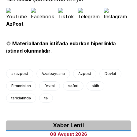
AzPost
©
Materiallardan istifadə edərkən hiperlinklə
istinad olunmalıdır
.
azazpost
Azərbaycana
Azpost
Dövlət
Ermənistan
fevral
səfəri
sülh
tarixlərində
tə
Xəbər Lenti
08 Avqust 2026