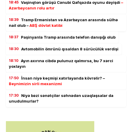
18:45
Vaşinqton görüşü Cənubi Qafqazda oyunu dəyişdi
–
Azərbaycanın rolu artır
18:39
Tramp Ermənistan və Azərbaycan arasında sülhə
nail olub –
ABŞ dövlət katibi
18:37
Paşinyanla Tramp arasında telefon danışığı olub
18:30
Avtomobilin ömrünü qısaldan 8 sürücülük vərdişi
18:10
Ayın axırına cibdə pulunuz qalmırsa, bu 7 xərci
yoxlayın
17:50
İnsan niyə keçmişi xatırlayanda kövrəlir? –
Beynimizin sirli mexanizmi
17:30
Niyə bəzi sənətçilər səhnədən uzaqlaşsalar da
unudulmurlar?