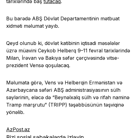
tarixlərində baş
tutacaq
.
Bu barədə ABŞ Dövlət Departamentinin mətbuat
xidməti məlumat yayıb.
Qeyd olunub ki, dövlət katibinin iqtisadi məsələlər
üzrə müavini Ceykob Helberq 9–11 fevral tarixlərində
Milan, İrəvan və Bakıya səfər çərçivəsində vitse-
prezident Vensə qoşulacaq.
Məlumata görə, Vens və Helberqin Ermənistan və
Azərbaycana səfəri ABŞ administrasiyasının sülh
səylərinin, eləcə də “Beynəlxalq sülh və rifah naminə
Tramp marşrutu” (TRIPP) təşəbbüsünün təşviqinə
yönəlib.
AzPost.az
Bizi sosial şəbəkələrdə izləyin