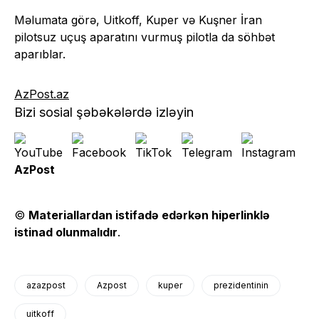
Məlumata görə, Uitkoff, Kuper və Kuşner İran
pilotsuz uçuş aparatını vurmuş pilotla da söhbət
aparıblar.
AzPost.az
Bizi sosial şəbəkələrdə izləyin
AzPost
©
Materiallardan istifadə edərkən hiperlinklə
istinad olunmalıdır
.
azazpost
Azpost
kuper
prezidentinin
uitkoff