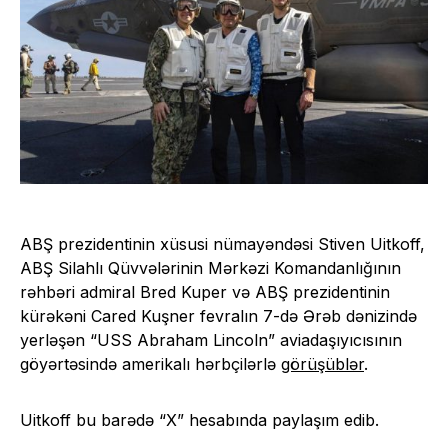
ABŞ prezidentinin xüsusi nümayəndəsi Stiven Uitkoff,
ABŞ Silahlı Qüvvələrinin Mərkəzi Komandanlığının
rəhbəri admiral Bred Kuper və ABŞ prezidentinin
kürəkəni Cared Kuşner fevralın 7-də Ərəb dənizində
yerləşən “USS Abraham Lincoln” aviadaşıyıcısının
göyərtəsində amerikalı hərbçilərlə
görüşüblər
.
Uitkoff bu barədə “X” hesabında paylaşım edib.