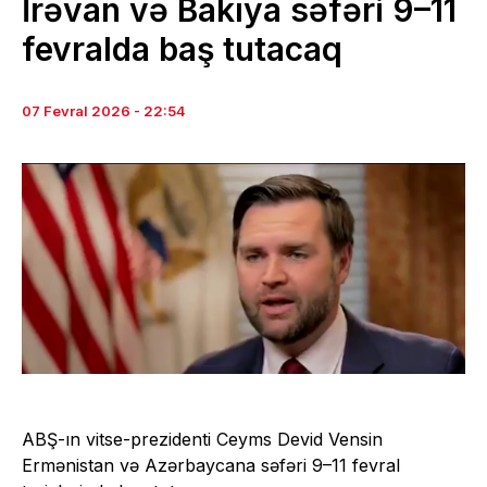
İrəvan və Bakıya səfəri 9–11
fevralda baş tutacaq
07 Fevral 2026 - 22:54
ABŞ-ın vitse-prezidenti Ceyms Devid Vensin
Ermənistan və Azərbaycana səfəri 9–11 fevral