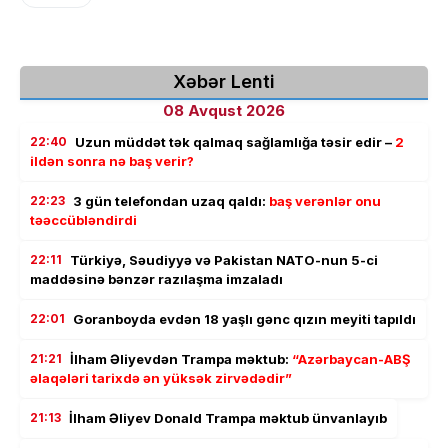
Xəbər Lenti
08 Avqust 2026
22:40
Uzun müddət tək qalmaq sağlamlığa təsir edir –
2
ildən sonra nə baş verir?
22:23
3 gün telefondan uzaq qaldı:
baş verənlər onu
təəccübləndirdi
22:11
Türkiyə, Səudiyyə və Pakistan NATO-nun 5-ci
maddəsinə bənzər razılaşma imzaladı
22:01
Goranboyda evdən 18 yaşlı gənc qızın meyiti tapıldı
21:21
İlham Əliyevdən Trampa məktub:
“Azərbaycan-ABŞ
əlaqələri tarixdə ən yüksək zirvədədir”
21:13
İlham Əliyev Donald Trampa məktub ünvanlayıb