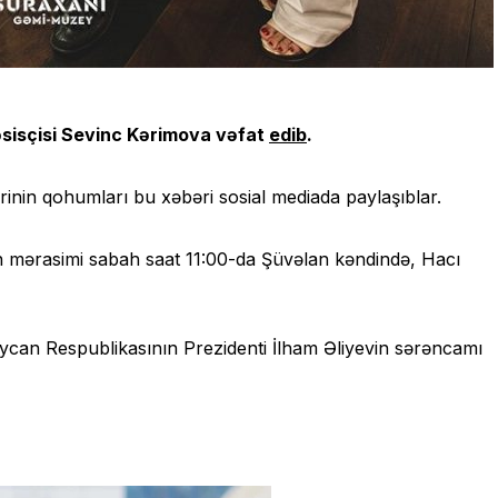
isçisi Sevinc Kərimova vəfat
edib
.
erinin qohumları bu xəbəri sosial mediada paylaşıblar.
 mərasimi sabah saat 11:00-da Şüvəlan kəndində, Hacı
can Respublikasının Prezidenti İlham Əliyevin sərəncamı