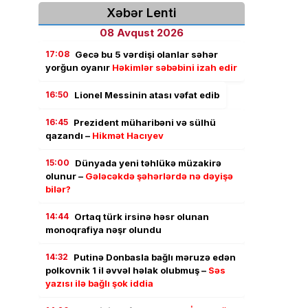
Xəbər Lenti
08 Avqust 2026
17:08
Gecə bu 5 vərdişi olanlar səhər
yorğun oyanır
Həkimlər səbəbini izah edir
16:50
Lionel Messinin atası vəfat edib
16:45
Prezident müharibəni və sülhü
qazandı –
Hikmət Hacıyev
15:00
Dünyada yeni təhlükə müzakirə
olunur –
Gələcəkdə şəhərlərdə nə dəyişə
bilər?
14:44
Ortaq türk irsinə həsr olunan
monoqrafiya nəşr olundu
14:32
Putinə Donbasla bağlı məruzə edən
polkovnik 1 il əvvəl həlak olubmuş –
Səs
yazısı ilə bağlı şok iddia