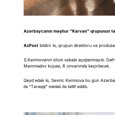
Azərbaycanın məşhur “Karvan” qrupunun təs
AzPost
bildirir ki, qrupun direktoru və prodüs
S.Kərimovanın ölüm səbəbi açıqlanmayıb. Dəfn
Məmmədov küçəsi, 8 ünvanında keçiriləcək.
Qeyd edək ki, Sevinc Kərimova bu gün Azərbay
ilə “Tərəqqi” medalı ilə təltif edilib.