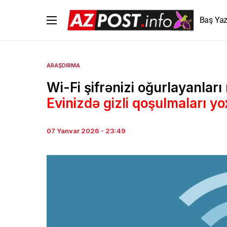
Baş Yaz
ARAŞDIRMA
Wi-Fi şifrənizi oğurlayanlar
Evinizdə gizli qoşulmaları yo
07 Yanvar 2026 - 23:49