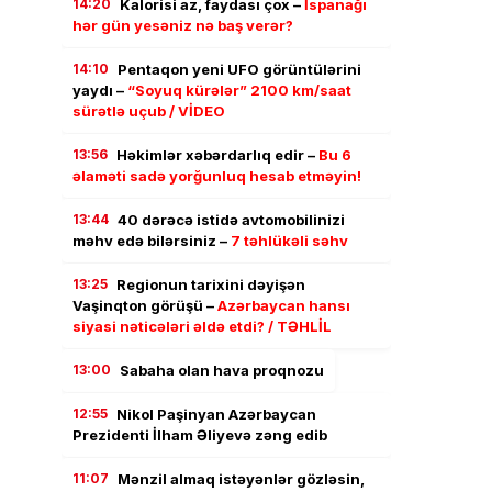
14:20
Kalorisi az, faydası çox –
İspanağı
hər gün yesəniz nə baş verər?
14:10
Pentaqon yeni UFO görüntülərini
yaydı –
“Soyuq kürələr” 2100 km/saat
sürətlə uçub / VİDEO
13:56
Həkimlər xəbərdarlıq edir –
Bu 6
əlaməti sadə yorğunluq hesab etməyin!
13:44
40 dərəcə istidə avtomobilinizi
məhv edə bilərsiniz –
7 təhlükəli səhv
13:25
Regionun tarixini dəyişən
Vaşinqton görüşü –
Azərbaycan hansı
siyasi nəticələri əldə etdi? / TƏHLİL
13:00
Sabaha olan hava proqnozu
12:55
Nikol Paşinyan Azərbaycan
Prezidenti İlham Əliyevə zəng edib
11:07
Mənzil almaq istəyənlər gözləsin,