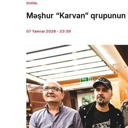
SOSIAL
Məşhur “Karvan” qrupunun tə
07 Yanvar 2026 - 23:39