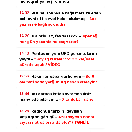
monoqrafiya nəşr olundu
14:32
Putinə Donbasla bağlı məruzə edən
polkovnik 1 il əvvəl həlak olubmuş –
Səs
yazısı ilə bağlı şok iddia
14:20
Kalorisi az, faydası çox –
İspanağı
hər gün yesəniz nə baş verər?
14:10
Pentaqon yeni UFO görüntülərini
yaydı –
“Soyuq kürələr” 2100 km/saat
sürətlə uçub / VİDEO
13:56
Həkimlər xəbərdarlıq edir –
Bu 6
əlaməti sadə yorğunluq hesab etməyin!
13:44
40 dərəcə istidə avtomobilinizi
məhv edə bilərsiniz –
7 təhlükəli səhv
13:25
Regionun tarixini dəyişən
Vaşinqton görüşü –
Azərbaycan hansı
siyasi nəticələri əldə etdi? / TƏHLİL