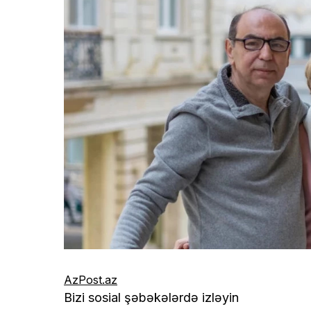
AzPost.az
Bizi sosial şəbəkələrdə izləyin