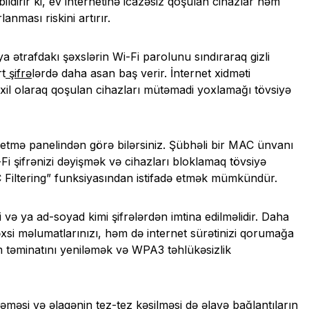
ldirir ki, ev internetinə icazəsiz qoşulan cihazlar həm
anması riskini artırır.
a ətrafdakı şəxslərin Wi-Fi parolunu sındıraraq gizli
rt
şifrə
lərdə daha asan baş verir. İnternet xidməti
axil olaraq qoşulan cihazları mütəmadi yoxlamağı tövsiyə
etmə panelindən görə bilərsiniz. Şübhəli bir MAC ünvanı
i şifrənizi dəyişmək və cihazları bloklamaq tövsiyə
iltering” funksiyasından istifadə etmək mümkündür.
 və ya ad-soyad kimi şifrələrdən imtina edilməlidir. Daha
xsi məlumatlarınızı, həm də internet sürətinizi qorumağa
əminatını yeniləmək və WPA3 təhlükəsizlik
əifləməsi və əlaqənin tez-tez kəsilməsi də əlavə bağlantıların