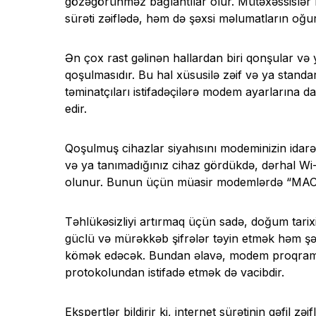
gözəgörünməz bağlantılar olur. Mütəxəssislər bi
sürəti zəiflədə, həm də şəxsi məlumatların oğurl
Ən çox rast gəlinən hallardan biri qonşular və y
qoşulmasıdır. Bu hal xüsusilə zəif və ya standa
təminatçıları istifadəçilərə modem ayarlarına d
edir.
Qoşulmuş cihazlar siyahısını modeminizin idarə
və ya tanımadığınız cihaz gördükdə, dərhal Wi-F
olunur. Bunun üçün müasir modemlərdə “MAC F
Təhlükəsizliyi artırmaq üçün sadə, doğum tarixi
güclü və mürəkkəb şifrələr təyin etmək həm şə
kömək edəcək. Bundan əlavə, modem proqram t
protokolundan istifadə etmək də vacibdir.
Ekspertlər bildirir ki, internet sürətinin qəfil z