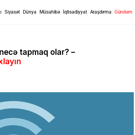
ı
Siyasət
Dünya
Müsahibə
İqtisadiyyat
Araşdırma
Gündəm
ı necə tapmaq olar? –
xlayın