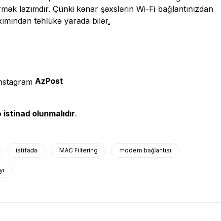
görmək lazımdır. Çünki kənar şəxslərin Wi-Fi bağlantınızdan
xımından təhlükə yarada bilər
.
AzPost
 istinad olunmalıdır
.
istifadə
MAC Filtering
modem bağlantısı
yi