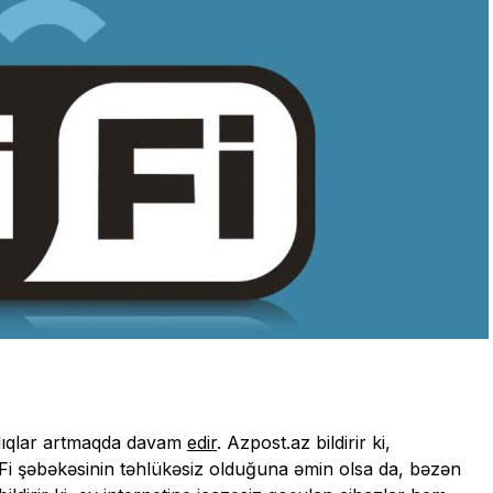
hatlıqlar artmaqda davam
edir
. Azpost.az bildirir ki,
 Wi-Fi şəbəkəsinin təhlükəsiz olduğuna əmin olsa da, bəzən