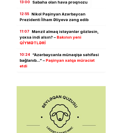
13:00
Sabaha olan hava proqnozu
12:55
Nikol Paşinyan Azərbaycan
Prezidenti İlham Əliyevə zəng edib
11:07
Mənzil almaq istəyənlər gözləsin,
yoxsa indi alsın? –
Bakının yeni
QİYMƏTLƏRİ
10:24
“Azərbaycanla münaqişə səhifəsi
bağlanıb…” –
Paşinyan xalqa müraciət
etdi