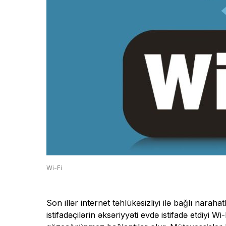
Wi-Fi
Son illər internet təhlükəsizliyi ilə bağlı nara
istifadəçilərin əksəriyyəti evdə istifadə etdiyi