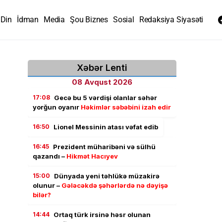
Din
İdman
Media
Şou Biznes
Sosial
Redaksiya Siyasəti
Xəbər Lenti
08 Avqust 2026
17:08
Gecə bu 5 vərdişi olanlar səhər
yorğun oyanır
Həkimlər səbəbini izah edir
16:50
Lionel Messinin atası vəfat edib
16:45
Prezident müharibəni və sülhü
qazandı –
Hikmət Hacıyev
15:00
Dünyada yeni təhlükə müzakirə
olunur –
Gələcəkdə şəhərlərdə nə dəyişə
bilər?
14:44
Ortaq türk irsinə həsr olunan