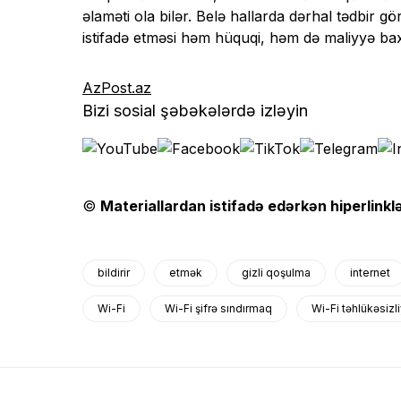
əlaməti ola bilər. Belə hallarda dərhal tədbir 
istifadə etməsi həm hüquqi, həm də maliyyə ba
AzPost.az
Bizi sosial şəbəkələrdə izləyin
©
Materiallardan istifadə edərkən hiperlinklə
bildirir
etmək
gizli qoşulma
internet
Wi-Fi
Wi-Fi şifrə sındırmaq
Wi-Fi təhlükəsizli