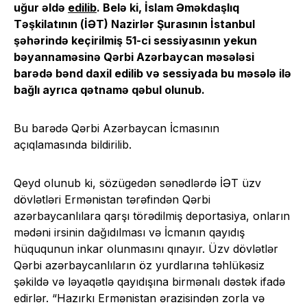
uğur əldə
edilib
. Belə ki, İslam Əməkdaşlıq
Təşkilatının (İƏT) Nazirlər Şurasının İstanbul
şəhərində keçirilmiş 51-ci sessiyasının yekun
bəyannaməsinə Qərbi Azərbaycan məsələsi
barədə bənd daxil edilib və sessiyada bu məsələ ilə
bağlı ayrıca qətnamə qəbul olunub.
Bu barədə Qərbi Azərbaycan İcmasının
açıqlamasında bildirilib.
Qeyd olunub ki, sözügedən sənədlərdə İƏT üzv
dövlətləri Ermənistan tərəfindən Qərbi
azərbaycanlılara qarşı törədilmiş deportasiya, onların
mədəni irsinin dağıdılması və İcmanın qayıdış
hüququnun inkar olunmasını qınayır. Üzv dövlətlər
Qərbi azərbaycanlıların öz yurdlarına təhlükəsiz
şəkildə və ləyaqətlə qayıdışına birmənalı dəstək ifadə
edirlər. “Hazırkı Ermənistan ərazisindən zorla və