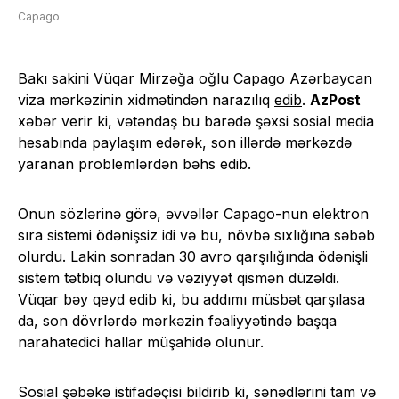
Capago
Bakı sakini Vüqar Mirzəğa oğlu Capago Azərbaycan
viza mərkəzinin xidmətindən narazılıq
edib
.
AzPost
xəbər verir ki, vətəndaş bu barədə şəxsi sosial media
hesabında paylaşım edərək, son illərdə mərkəzdə
yaranan problemlərdən bəhs edib.
Onun sözlərinə görə, əvvəllər Capago-nun elektron
sıra sistemi ödənişsiz idi və bu, növbə sıxlığına səbəb
olurdu. Lakin sonradan 30 avro qarşılığında ödənişli
sistem tətbiq olundu və vəziyyət qismən düzəldi.
Vüqar bəy qeyd edib ki, bu addımı müsbət qarşılasa
da, son dövrlərdə mərkəzin fəaliyyətində başqa
narahatedici hallar müşahidə olunur.
Sosial şəbəkə istifadəçisi bildirib ki, sənədlərini tam və