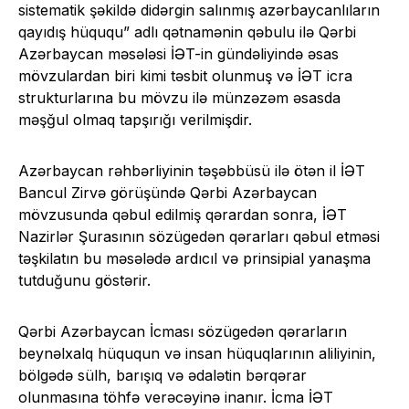
sistematik şəkildə didərgin salınmış azərbaycanlıların
qayıdış hüququ” adlı qətnamənin qəbulu ilə Qərbi
Azərbaycan məsələsi İƏT-in gündəliyində əsas
mövzulardan biri kimi təsbit olunmuş və İƏT icra
strukturlarına bu mövzu ilə münzəzəm əsasda
məşğul olmaq tapşırığı verilmişdir.
Azərbaycan rəhbərliyinin təşəbbüsü ilə ötən il İƏT
Bancul Zirvə görüşündə Qərbi Azərbaycan
mövzusunda qəbul edilmiş qərardan sonra, İƏT
Nazirlər Şurasının sözügedən qərarları qəbul etməsi
təşkilatın bu məsələdə ardıcıl və prinsipial yanaşma
tutduğunu göstərir.
Qərbi Azərbaycan İcması sözügedən qərarların
beynəlxalq hüququn və insan hüquqlarının aliliyinin,
bölgədə sülh, barışıq və ədalətin bərqərar
olunmasına töhfə verəcəyinə inanır. İcma İƏT