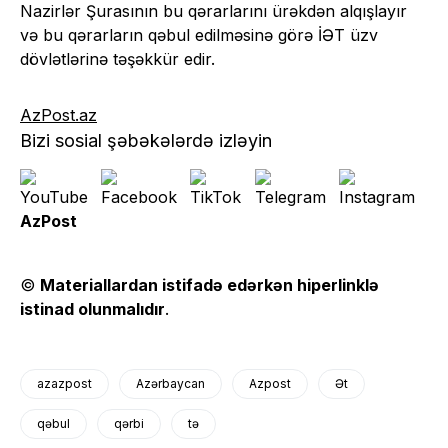
Nazirlər Şurasının bu qərarlarını ürəkdən alqışlayır
və bu qərarların qəbul edilməsinə görə İƏT üzv
dövlətlərinə təşəkkür edir.
AzPost.az
Bizi sosial şəbəkələrdə izləyin
AzPost
©
Materiallardan istifadə edərkən hiperlinklə
istinad olunmalıdır
.
azazpost
Azərbaycan
Azpost
Ət
qəbul
qərbi
tə