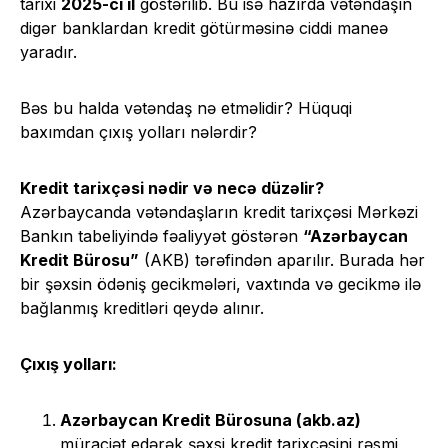
tarixi
2025-ci il
göstərilib. Bu isə hazırda vətəndaşın
digər banklardan kredit götürməsinə ciddi maneə
yaradır.
Bəs bu halda vətəndaş nə etməlidir? Hüquqi
baxımdan çıxış yolları nələrdir?
Kredit tarixçəsi nədir və necə düzəlir?
Azərbaycanda vətəndaşların kredit tarixçəsi Mərkəzi
Bankın tabeliyində fəaliyyət göstərən
“Azərbaycan
Kredit Bürosu”
(AKB) tərəfindən aparılır. Burada hər
bir şəxsin ödəniş gecikmələri, vaxtında və gecikmə ilə
bağlanmış kreditləri qeydə alınır.
Çıxış yolları:
Azərbaycan Kredit Bürosuna (akb.az)
müraciət edərək şəxsi kredit tarixçəsini rəsmi