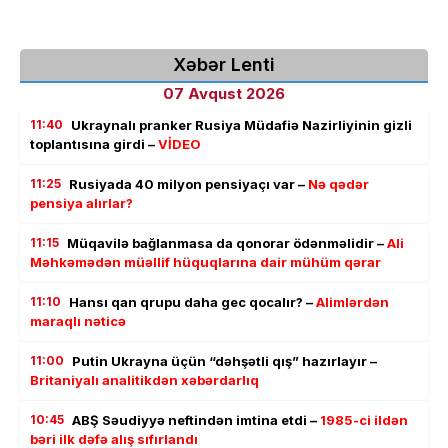
Xəbər Lenti
07 Avqust 2026
11:40
Ukraynalı pranker Rusiya Müdafiə Nazirliyinin gizli
toplantısına girdi –
VİDEO
11:25
Rusiyada 40 milyon pensiyaçı var –
Nə qədər
pensiya alırlar?
11:15
Müqavilə bağlanmasa da qonorar ödənməlidir –
Ali
Məhkəmədən müəllif hüquqlarına dair mühüm qərar
11:10
Hansı qan qrupu daha gec qocalır? –
Alimlərdən
maraqlı nəticə
11:00
Putin Ukrayna üçün “dəhşətli qış” hazırlayır –
Britaniyalı analitikdən xəbərdarlıq
10:45
ABŞ Səudiyyə neftindən imtina etdi –
1985-ci ildən
bəri ilk dəfə alış sıfırlandı