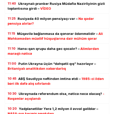
11:40
Ukraynalı pranker Rusiya Müdafiə Nazirliyinin gizli
toplantısına girdi –
VİDEO
11:25
Rusiyada 40 milyon pensiyaçı var –
Nə qədər
pensiya alırlar?
11:15
Müqavilə bağlanmasa da qonorar ödənməlidir –
Ali
Məhkəmədən müəllif hüquqlarına dair mühüm qərar
11:10
Hansı qan qrupu daha gec qocalır? –
Alimlərdən
maraqlı nəticə
11:00
Putin Ukrayna üçün “dəhşətli qış” hazırlayır –
Britaniyalı analitikdən xəbərdarlıq
10:45
ABŞ Səudiyyə neftindən imtina etdi –
1985-ci ildən
bəri ilk dəfə alış sıfırlandı
10:30
Ukraynada referendum olsa, nəticə necə olacaq?
-
Rəqəmlər açıqlandı
10:20
Yadplanetlilər Yerə 1,2 milyon il əvvəl gəliblər –
NASA-nın keçmiş əməkdaşı