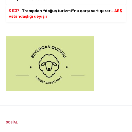
08:37
Trampdan “doğuş turizmi”nə qarşı sərt qərar
– ABŞ
vətəndaşlığı dəyişir
SOSIAL