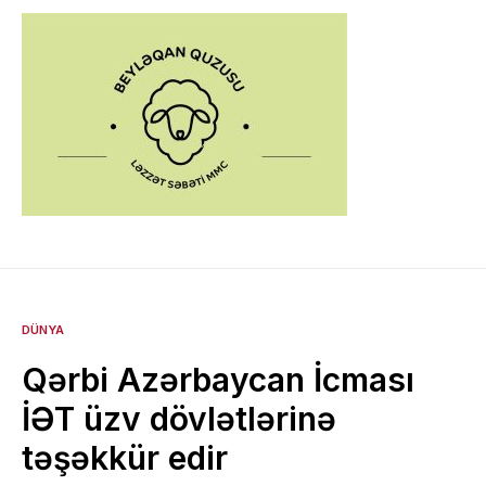
DÜNYA
Qərbi Azərbaycan İcması
İƏT üzv dövlətlərinə
təşəkkür edir