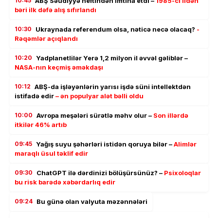
10:45
ABŞ Səudiyyə neftindən imtina etdi –
1985-ci ildən
bəri ilk dəfə alış sıfırlandı
10:30
Ukraynada referendum olsa, nəticə necə olacaq?
-
Rəqəmlər açıqlandı
10:20
Yadplanetlilər Yerə 1,2 milyon il əvvəl gəliblər –
NASA-nın keçmiş əməkdaşı
10:12
ABŞ-da işləyənlərin yarısı işdə süni intellektdən
istifadə edir
– ən populyar alət bəlli oldu
10:00
Avropa meşələri sürətlə məhv olur –
Son illərdə
itkilər 46% artıb
09:45
Yağış suyu şəhərləri istidən qoruya bilər –
Alimlər
maraqlı üsul təklif edir
09:30
ChatGPT ilə dərdinizi bölüşürsünüz? –
Psixoloqlar
bu risk barədə xəbərdarlıq edir
09:24
Bu günə olan valyuta məzənnələri