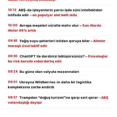
10:12
ABŞ-da işləyənlərin yarısı işdə süni intellektdən
istifadə edir
– ən populyar alət bəlli oldu
10:00
Avropa meşələri sürətlə məhv olur –
Son illərdə
itkilər 46% artıb
09:45
Yağış suyu şəhərləri istidən qoruya bilər –
Alimlər
maraqlı üsul təklif edir
09:30
ChatGPT ilə dərdinizi bölüşürsünüz? –
Psixoloqlar
bu risk barədə xəbərdarlıq edir
09:24
Bu günə olan valyuta məzənnələri
09:01
Ukrayna Wildberries-in daha bir logistika
kompleksinə zərbə endirib
08:37
Trampdan “doğuş turizmi”nə qarşı sərt qərar
– ABŞ
vətəndaşlığı dəyişir