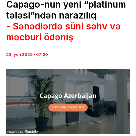
Capago-nun yeni “platinum
tələsi”ndən narazılıq
- Sənədlərdə süni səhv və
məcburi ödəniş
23 İyun 2025 - 07:00