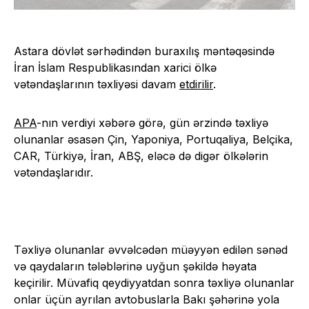
Astara dövlət sərhədindən buraxılış məntəqəsində
İran İslam Respublikasından xarici ölkə
vətəndaşlarının təxliyəsi davam
etdirilir
.
APA
-nın verdiyi xəbərə görə, gün ərzində təxliyə
olunanlar əsasən Çin, Yaponiya, Portuqaliya, Belçika,
CAR, Türkiyə, İran, ABŞ, eləcə də digər ölkələrin
vətəndaşlarıdır.
Təxliyə olunanlar əvvəlcədən müəyyən edilən sənəd
və qaydaların tələblərinə uyğun şəkildə həyata
keçirilir. Müvafiq qeydiyyatdan sonra təxliyə olunanlar
onlar üçün ayrılan avtobuslarla Bakı şəhərinə yola