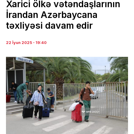
Xarici ölkə vətəndaşlarının
İrandan Azərbaycana
təxliyəsi davam edir
22 İyun 2025 - 19:40