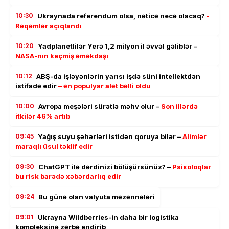
10:30
Ukraynada referendum olsa, nəticə necə olacaq?
-
Rəqəmlər açıqlandı
10:20
Yadplanetlilər Yerə 1,2 milyon il əvvəl gəliblər –
NASA-nın keçmiş əməkdaşı
10:12
ABŞ-da işləyənlərin yarısı işdə süni intellektdən
istifadə edir
– ən populyar alət bəlli oldu
10:00
Avropa meşələri sürətlə məhv olur –
Son illərdə
itkilər 46% artıb
09:45
Yağış suyu şəhərləri istidən qoruya bilər –
Alimlər
maraqlı üsul təklif edir
09:30
ChatGPT ilə dərdinizi bölüşürsünüz? –
Psixoloqlar
bu risk barədə xəbərdarlıq edir
09:24
Bu günə olan valyuta məzənnələri
09:01
Ukrayna Wildberries-in daha bir logistika
kompleksinə zərbə endirib