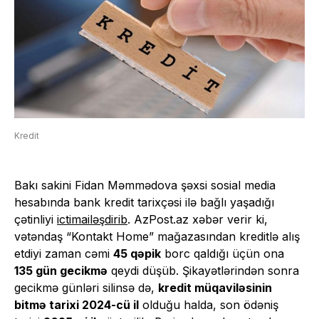
Kredit
Bakı sakini Fidan Məmmədova şəxsi sosial media
hesabında bank kredit tarixçəsi ilə bağlı yaşadığı
çətinliyi
ictimailəşdirib
. AzPost.az xəbər verir ki,
vətəndaş “Kontakt Home” mağazasından kreditlə alış
etdiyi zaman cəmi
45 qəpik
borc qaldığı üçün ona
135 gün gecikmə
qeydi düşüb. Şikayətlərindən sonra
gecikmə günləri silinsə də,
kredit müqaviləsinin
bitmə tarixi 2024-cü il
olduğu halda, son ödəniş