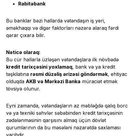
Rabitəbank
Bu banklar bəzi hallarda vətəndaşın iş yeri,
əməkhaqqı və digər faktorları nəzərə alaraq fərdi
qərar çıxara bilir.
Nəticə olaraq:
Bu cür hallarla üzləşən vətəndaşlara ilk növbədə
kredit tarixçəsini yoxlamaq
, bank və ya kredit
təşkilatına
rəsmi düzəliş ərizəsi göndərmək
, ehtiyac
olduqda
AKB və Mərkəzi Banka
müraciət etmək
tövsiyə olunur.
Eyni zamanda, vətəndaşların az məbləğdə qalıq borc
və ya texniki səhvlər səbəbindən kredit tarixçəsinin
zədələnməsinin qarşısını almaq üçün dövlət
qurumlarının da bu məsələni nəzarətdə saxlaması
vacibdir.