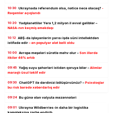
10:30
Ukraynada referendum olsa, nəticə necə olacaq?
-
Rəqəmlər açıqlandı
10:20
Yadplanetlilər Yerə 1,2 milyon il əvvəl gəliblər –
NASA-nın keçmiş əməkdaşı
10:12
ABŞ-da işləyənlərin yarısı işdə süni intellektdən
istifadə edir
– ən populyar alət bəlli oldu
10:00
Avropa meşələri sürətlə məhv olur –
Son illərdə
itkilər 46% artıb
09:45
Yağış suyu şəhərləri istidən qoruya bilər –
Alimlər
maraqlı üsul təklif edir
09:30
ChatGPT ilə dərdinizi bölüşürsünüz? –
Psixoloqlar
bu risk barədə xəbərdarlıq edir
09:24
Bu günə olan valyuta məzənnələri
09:01
Ukrayna Wildberries-in daha bir logistika
kompleksinə zərbə endirib