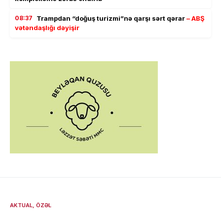
08:37
Trampdan “doğuş turizmi”nə qarşı sərt qərar
– ABŞ
vətəndaşlığı dəyişir
AKTUAL
ÖZƏL