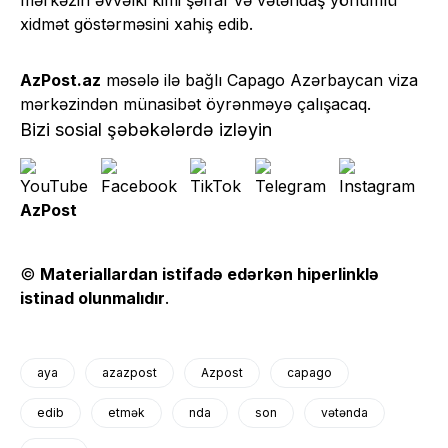
xidmət göstərməsini xahiş edib.
AzPost.az
məsələ ilə bağlı Capago Azərbaycan viza
mərkəzindən münasibət öyrənməyə çalışacaq.
Bizi sosial şəbəkələrdə izləyin
AzPost
©
Materiallardan istifadə edərkən hiperlinklə
istinad olunmalıdır
.
aya
azazpost
Azpost
capago
edib
etmək
nda
son
vətənda