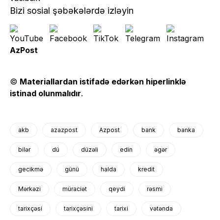
Bizi sosial şəbəkələrdə izləyin
AzPost
©
Materiallardan istifadə edərkən hiperlinklə
istinad olunmalıdır
.
akb
azazpost
Azpost
bank
banka
bilər
dü
düzəli
edin
əgər
gecikmə
günü
halda
kredit
Mərkəzi
müraciət
qeydi
rəsmi
tarixçəsi
tarixçəsini
tarixi
vətənda