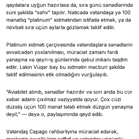
qaydalara uyğun hazırlasa da, sıra günü sənədlərində
süni şəkildə “səhv” tapılır. Nəticədə vətəndaşa ya 100
manatlıq “platinum” xidmətindən istifadə etmək, ya da
növbəti sıra üçün aylarla gözləmək təklif edilir.
Platinum xidməti çərçivəsində vətəndaşlara sənədlərin
əvvəlcədən yoxlanılması, müraciət zamanı fərdi
yanaşma və qeyri-iş günlərində qəbul imkanı təqdim
edilir. Lakin Vüqar bəy bu xidmətin məcburi şəkildə
təklif edilməsinin etik olmadığını vurğulayıb.
“Aviabilet alınıb, sənədlər hazırdır və son anda bu cür
xəbər adamı çıxılmaz vəziyyətdə qoyur. Çox cüzi
düzəliş üçün 100 manat tələb etmək düzgün yanaşma
deyil,” — deyə o, paylaşımında qeyd edib.
Vətəndaş Capago rəhbərliyinə müraciət edərək,
mərkəzin əvvəlki kimi şəffaf və vətəndaş yönümlü