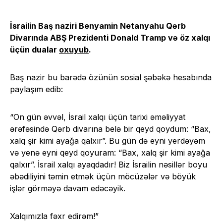
İsrailin Baş naziri Benyamin Netanyahu Qərb
Divarında ABŞ Prezidenti Donald Tramp və öz xalqı
üçün dualar
oxuyub
.
Baş nazir bu barədə özünün sosial şəbəkə hesabında
paylaşım edib:
“On gün əvvəl, İsrail xalqı üçün tarixi əməliyyat
ərəfəsində Qərb divarına belə bir qeyd qoydum: “Bax,
xalq şir kimi ayağa qalxır”. Bu gün də eyni yerdəyəm
və yenə eyni qeyd qoyuram: “Bax, xalq şir kimi ayağa
qalxır”. İsrail xalqı ayaqdadır! Biz İsrailin nəsillər boyu
əbədiliyini təmin etmək üçün möcüzələr və böyük
işlər görməyə davam edəcəyik.
Xalqımızla fəxr edirəm!”