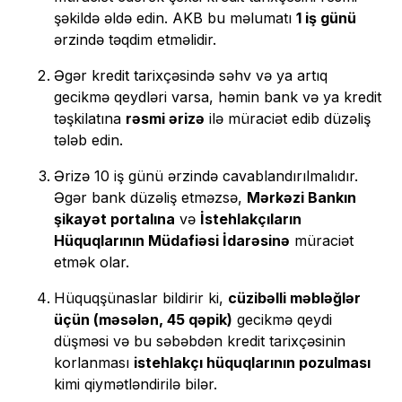
şəkildə əldə edin. AKB bu məlumatı
1 iş günü
ərzində təqdim etməlidir.
Əgər kredit tarixçəsində səhv və ya artıq
gecikmə qeydləri varsa, həmin bank və ya kredit
təşkilatına
rəsmi ərizə
ilə müraciət edib düzəliş
tələb edin.
Ərizə 10 iş günü ərzində cavablandırılmalıdır.
Əgər bank düzəliş etməzsə,
Mərkəzi Bankın
şikayət portalına
və
İstehlakçıların
Hüquqlarının Müdafiəsi İdarəsinə
müraciət
etmək olar.
Hüquqşünaslar bildirir ki,
cüzibəlli məbləğlər
üçün (məsələn, 45 qəpik)
gecikmə qeydi
düşməsi və bu səbəbdən kredit tarixçəsinin
korlanması
istehlakçı hüquqlarının pozulması
kimi qiymətləndirilə bilər.