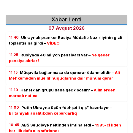
Xəbər Lenti
07 Avqust 2026
11:40
Ukraynalı pranker Rusiya Müdafiə Nazirliyinin gizli
toplantısına girdi –
VİDEO
11:25
Rusiyada 40 milyon pensiyaçı var –
Nə qədər
pensiya alırlar?
11:15
Müqavilə bağlanmasa da qonorar ödənməlidir –
Ali
Məhkəmədən müəllif hüquqlarına dair mühüm qərar
11:10
Hansı qan qrupu daha gec qocalır? –
Alimlərdən
maraqlı nəticə
11:00
Putin Ukrayna üçün “dəhşətli qış” hazırlayır –
Britaniyalı analitikdən xəbərdarlıq
10:45
ABŞ Səudiyyə neftindən imtina etdi –
1985-ci ildən
bəri ilk dəfə alış sıfırlandı