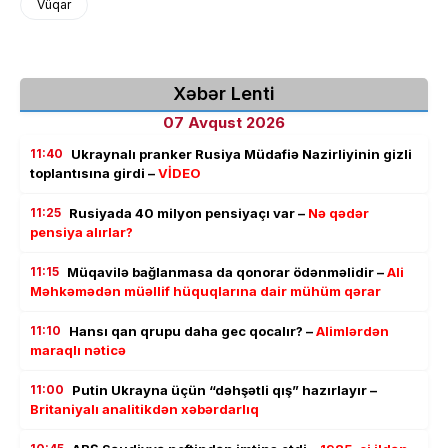
Vüqar
Xəbər Lenti
07 Avqust 2026
11:40
Ukraynalı pranker Rusiya Müdafiə Nazirliyinin gizli
toplantısına girdi –
VİDEO
11:25
Rusiyada 40 milyon pensiyaçı var –
Nə qədər
pensiya alırlar?
11:15
Müqavilə bağlanmasa da qonorar ödənməlidir –
Ali
Məhkəmədən müəllif hüquqlarına dair mühüm qərar
11:10
Hansı qan qrupu daha gec qocalır? –
Alimlərdən
maraqlı nəticə
11:00
Putin Ukrayna üçün “dəhşətli qış” hazırlayır –
Britaniyalı analitikdən xəbərdarlıq