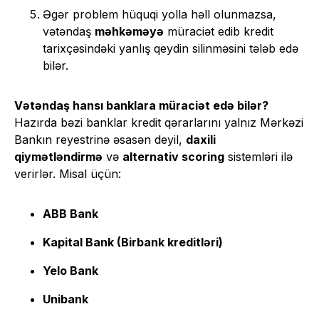
Əgər problem hüquqi yolla həll olunmazsa,
vətəndaş
məhkəməyə
müraciət edib kredit
tarixçəsindəki yanlış qeydin silinməsini tələb edə
bilər.
Vətəndaş hansı banklara müraciət edə bilər?
Hazırda bəzi banklar kredit qərarlarını yalnız Mərkəzi
Bankın reyestrinə əsasən deyil,
daxili
qiymətləndirmə
və
alternativ scoring
sistemləri ilə
verirlər. Misal üçün:
ABB Bank
Kapital Bank (Birbank kreditləri)
Yelo Bank
Unibank