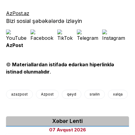
AzPost.az
Bizi sosial şəbəkələrdə izləyin
AzPost
©
Materiallardan istifadə edərkən hiperlinklə
istinad olunmalıdır
.
azazpost
Azpost
qeyd
srailin
xalqa
Xəbər Lenti
07 Avqust 2026