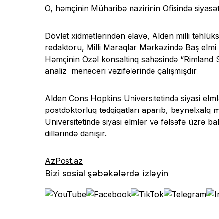
O, həmçinin Müharibə nazirinin Ofisində siyasət
Dövlət xidmətlərindən əlavə, Alden milli təhlüksi
redaktoru, Milli Maraqlar Mərkəzində Baş elmi i
Həmçinin Özəl konsaltinq sahəsində “Rimland S
analiz meneceri vəzifələrində çalışmışdır.
Alden Cons Hopkins Universitetində siyasi elml
postdoktorluq tədqiqatları aparıb, beynəlxalq m
Universitetində siyasi elmlər və fəlsəfə üzrə ba
dillərində danışır.
AzPost.az
Bizi sosial şəbəkələrdə izləyin