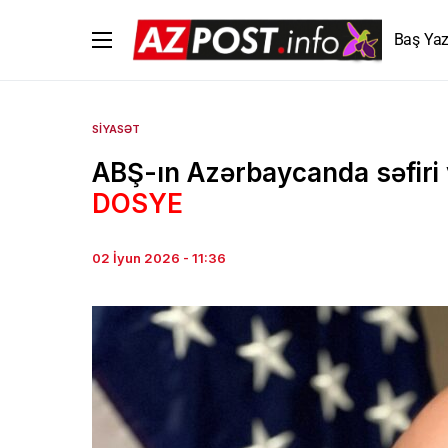
Baş Yaz
SIYASƏT
ABŞ-ın Azərbaycanda səfiri 
DOSYE
02 İyun 2026 - 11:36