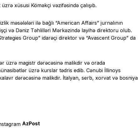
 üzrə xüsusi Köməkçi vəzifəsində çalışıb.
zlik məsələləri ilə bağlı “American Affairs” jurnalının
şçi və Dəniz Təhlilləri Mərkəzində layihə direktoru olub.
trategies Group” idarəçi direktor və “Avascent Group” da
ər üzrə magistr dərəcəsinə malikdir və orada
ünasibətlər üzrə kurslar tədris edib. Cənubi İllinoys
kalavr dərəcəsinə malikdir. İtalyan, serb, xorvat və bosniya
AzPost