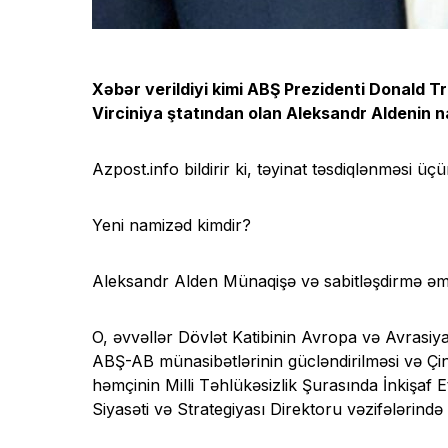
Xəbər verildiyi kimi ABŞ Prezidenti Donald T
Virciniya ştatından olan Aleksandr Aldenin na
Azpost.info bildirir ki, təyinat təsdiqlənməsi üç
Yeni namizəd kimdir?
Aleksandr Alden Münaqişə və sabitləşdirmə əməli
O, əvvəllər Dövlət Katibinin Avropa və Avrasiy
ABŞ-AB münasibətlərinin gücləndirilməsi və Çin
həmçinin Milli Təhlükəsizlik Şurasında İnkişaf
Siyasəti və Strategiyası Direktoru vəzifələrində 