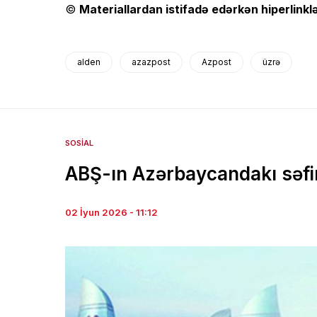
©
Materiallardan istifadə edərkən hiperlinklə
alden
azazpost
Azpost
üzrə
SOSIAL
ABŞ-ın Azərbaycandakı səfir
02 İyun 2026 - 11:12