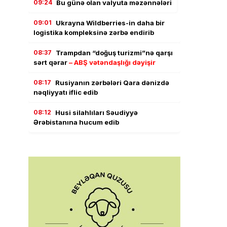
09:24
Bu günə olan valyuta məzənnələri
09:01
Ukrayna Wildberries-in daha bir
logistika kompleksinə zərbə endirib
08:37
Trampdan “doğuş turizmi”nə qarşı
sərt qərar
– ABŞ vətəndaşlığı dəyişir
08:17
Rusiyanın zərbələri Qara dənizdə
nəqliyyatı iflic edib
08:12
Husi silahlıları Səudiyyə
Ərəbistanına hucum edib