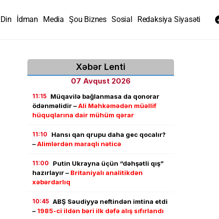
Din
İdman
Media
Şou Biznes
Sosial
Redaksiya Siyasəti
Xəbər Lenti
07 Avqust 2026
11:15
Müqavilə bağlanmasa da qonorar
ödənməlidir –
Ali Məhkəmədən müəllif
hüquqlarına dair mühüm qərar
11:10
Hansı qan qrupu daha gec qocalır?
–
Alimlərdən maraqlı nəticə
11:00
Putin Ukrayna üçün “dəhşətli qış”
hazırlayır –
Britaniyalı analitikdən
xəbərdarlıq
10:45
ABŞ Səudiyyə neftindən imtina etdi
–
1985-ci ildən bəri ilk dəfə alış sıfırlandı