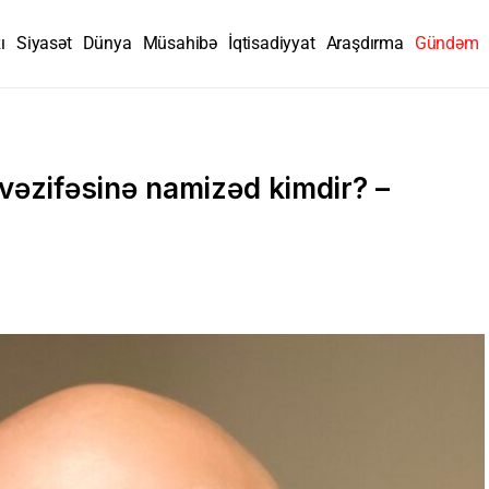
ı
Siyasət
Dünya
Müsahibə
İqtisadiyyat
Araşdırma
Gündəm
vəzifəsinə namizəd kimdir? –