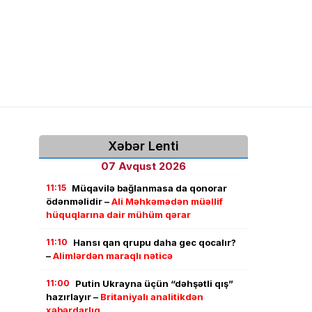
Xəbər Lenti
07 Avqust 2026
11:15
Müqavilə bağlanmasa da qonorar
ödənməlidir –
Ali Məhkəmədən müəllif
hüquqlarına dair mühüm qərar
11:10
Hansı qan qrupu daha gec qocalır?
–
Alimlərdən maraqlı nəticə
11:00
Putin Ukrayna üçün “dəhşətli qış”
hazırlayır –
Britaniyalı analitikdən
xəbərdarlıq