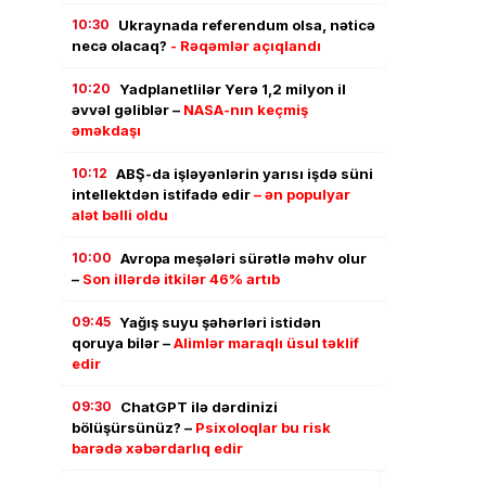
10:30
Ukraynada referendum olsa, nəticə
necə olacaq?
- Rəqəmlər açıqlandı
10:20
Yadplanetlilər Yerə 1,2 milyon il
əvvəl gəliblər –
NASA-nın keçmiş
əməkdaşı
10:12
ABŞ-da işləyənlərin yarısı işdə süni
intellektdən istifadə edir
– ən populyar
alət bəlli oldu
10:00
Avropa meşələri sürətlə məhv olur
–
Son illərdə itkilər 46% artıb
09:45
Yağış suyu şəhərləri istidən
qoruya bilər –
Alimlər maraqlı üsul təklif
edir
09:30
ChatGPT ilə dərdinizi
bölüşürsünüz? –
Psixoloqlar bu risk
barədə xəbərdarlıq edir