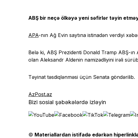
ABŞ bir neçə ölkəyə yeni səfirlər təyin etm
APA
-nın Ağ Evin saytına istinadən verdiyi xəb
Belə ki, ABŞ Prezidenti Donald Tramp ABŞ-ın Az
olan Aleksandr Aldenin namizədliyini irəli sürüb
Təyinat təsdiqlənməsi üçün Senata göndərilib.
AzPost.az
Bizi sosial şəbəkələrdə izləyin
©
Materiallardan istifadə edərkən hiperlinklə