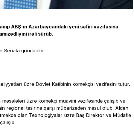
ramp ABŞ-ın Azərbaycandakı yeni səfiri vəzifəsinə
mizədliyini irəli
sürüb
.
ün Senata göndərilib.
yyatları üzrə Dövlət Katibinin köməkçisi vəzifəsini tutur.
a məsələləri üzrə köməkçi müavini vəzifəsində çalışıb və
in regional təsirinə qarşı mübarizədən məsul olub. Alden
 Etməkdə olan Texnologiyalar üzrə Baş Direktor və Müdafiə
çalışıb.