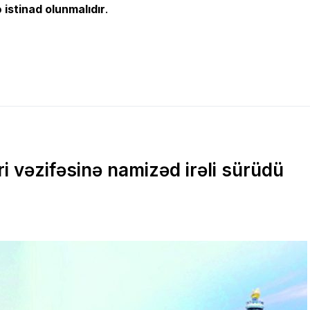
 istinad olunmalıdır
.
i vəzifəsinə namizəd irəli sürüdü