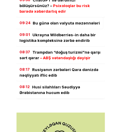
bölüşürsünüz? –
Psixoloqlar bu risk
barədə xəbərdarlıq edir
09:24
Bu günə olan valyuta məzənnələri
09:01
Ukrayna Wildberries-in daha bir
logistika kompleksinə zərbə endirib
08:37
Trampdan “doğuş turizmi”nə qarşı
sərt qərar
– ABŞ vətəndaşlığı dəyişir
08:17
Rusiyanın zərbələri Qara dənizdə
nəqliyyatı iflic edib
08:12
Husi silahlıları Səudiyyə
Ərəbistanına hucum edib