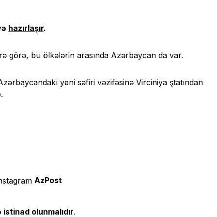
əyə
hazırlaşır
.
ərə görə, bu ölkələrin arasında Azərbaycan da var.
ərbaycandakı yeni səfiri vəzifəsinə Virciniya ştatından
.
AzPost
 istinad olunmalıdır
.