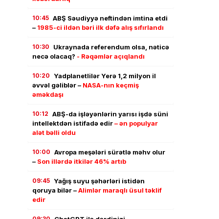
10:45
ABŞ Səudiyyə neftindən imtina etdi
–
1985-ci ildən bəri ilk dəfə alış sıfırlandı
10:30
Ukraynada referendum olsa, nəticə
necə olacaq?
- Rəqəmlər açıqlandı
10:20
Yadplanetlilər Yerə 1,2 milyon il
əvvəl gəliblər –
NASA-nın keçmiş
əməkdaşı
10:12
ABŞ-da işləyənlərin yarısı işdə süni
intellektdən istifadə edir
– ən populyar
alət bəlli oldu
10:00
Avropa meşələri sürətlə məhv olur
–
Son illərdə itkilər 46% artıb
09:45
Yağış suyu şəhərləri istidən
qoruya bilər –
Alimlər maraqlı üsul təklif
edir
09:30
ChatGPT ilə dərdinizi