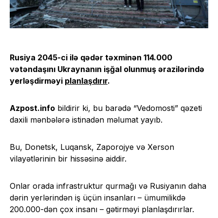
Rusiya 2045-ci ilə qədər təxminən 114.000
vətəndaşını Ukraynanın işğal olunmuş ərazilərində
yerləşdirməyi
planlaşdırır
.
Azpost.info
bildirir ki, bu barədə “Vedomosti” qəzeti
daxili mənbələrə istinadən məlumat yayıb.
Bu, Donetsk, Luqansk, Zaporojye və Xerson
vilayətlərinin bir hissəsinə aiddir.
Onlar orada infrastruktur qurmağı və Rusiyanın daha
dərin yerlərindən iş üçün insanları – ümumilikdə
200.000-dən çox insanı – gətirməyi planlaşdırırlar.