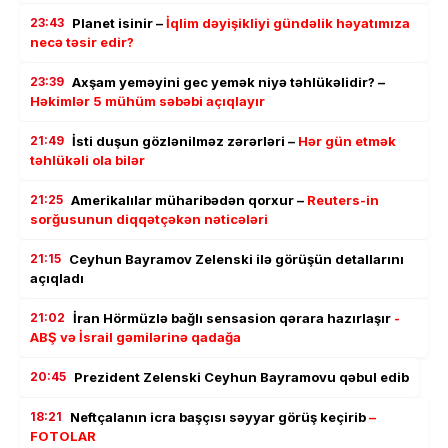
23:43
Planet isinir –
İqlim dəyişikliyi gündəlik həyatımıza
necə təsir edir?
23:39
Axşam yeməyini gec yemək niyə təhlükəlidir? –
Həkimlər 5 mühüm səbəbi açıqlayır
21:49
İsti duşun gözlənilməz zərərləri –
Hər gün etmək
təhlükəli ola bilər
21:25
Amerikalılar müharibədən qorxur –
Reuters-in
sorğusunun diqqətçəkən nəticələri
21:15
Ceyhun Bayramov Zelenski ilə görüşün detallarını
açıqladı
21:02
İran Hörmüzlə bağlı sensasion qərara hazırlaşır
-
ABŞ və İsrail gəmilərinə qadağa
20:45
Prezident Zelenski Ceyhun Bayramovu qəbul edib
18:21
Neftçalanın icra başçısı səyyar görüş keçirib
–
FOTOLAR