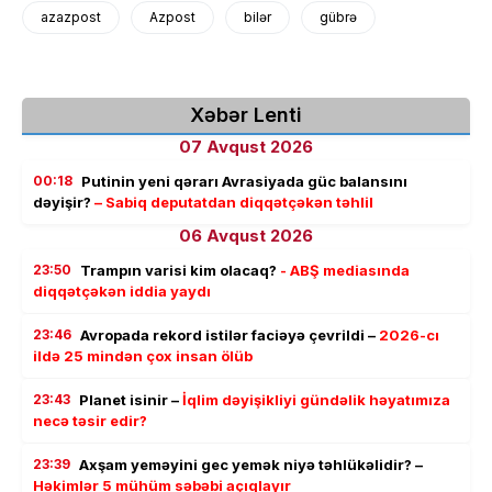
azazpost
Azpost
bilər
gübrə
Xəbər Lenti
07 Avqust 2026
00:18
Putinin yeni qərarı Avrasiyada güc balansını
dəyişir?
– Sabiq deputatdan diqqətçəkən təhlil
06 Avqust 2026
23:50
Trampın varisi kim olacaq?
- ABŞ mediasında
diqqətçəkən iddia yaydı
23:46
Avropada rekord istilər faciəyə çevrildi –
2026-cı
ildə 25 mindən çox insan ölüb
23:43
Planet isinir –
İqlim dəyişikliyi gündəlik həyatımıza
necə təsir edir?
23:39
Axşam yeməyini gec yemək niyə təhlükəlidir? –
Həkimlər 5 mühüm səbəbi açıqlayır