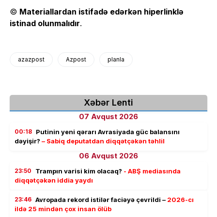
©
Materiallardan istifadə edərkən hiperlinklə
istinad olunmalıdır
.
azazpost
Azpost
planla
Xəbər Lenti
07 Avqust 2026
00:18
Putinin yeni qərarı Avrasiyada güc balansını
dəyişir?
– Sabiq deputatdan diqqətçəkən təhlil
06 Avqust 2026
23:50
Trampın varisi kim olacaq?
- ABŞ mediasında
diqqətçəkən iddia yaydı
23:46
Avropada rekord istilər faciəyə çevrildi –
2026-cı
ildə 25 mindən çox insan ölüb