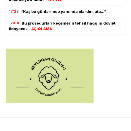
17:22
“Kaş bu günlərimdə yanımda olardın, ata…”
17:00
Bu prosedurları keçənlərin təhsil haqqını dövlət
ödəyəcək
- AÇIQLAMA