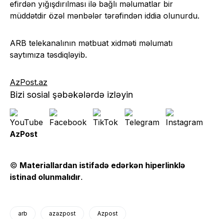
efirdən yığışdırılması ilə bağlı məlumatlar bir
müddətdir özəl mənbələr tərəfindən iddia olunurdu.
ARB telekanalının mətbuat xidməti məlumatı
saytımıza təsdiqləyib.
AzPost.az
Bizi sosial şəbəkələrdə izləyin
AzPost
©
Materiallardan istifadə edərkən hiperlinklə
istinad olunmalıdır
.
arb
azazpost
Azpost