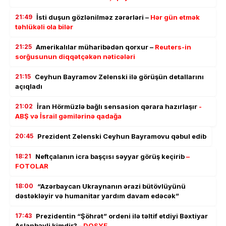
21:49
İsti duşun gözlənilməz zərərləri –
Hər gün etmək
təhlükəli ola bilər
21:25
Amerikalılar müharibədən qorxur –
Reuters-in
sorğusunun diqqətçəkən nəticələri
21:15
Ceyhun Bayramov Zelenski ilə görüşün detallarını
açıqladı
21:02
İran Hörmüzlə bağlı sensasion qərara hazırlaşır
-
ABŞ və İsrail gəmilərinə qadağa
20:45
Prezident Zelenski Ceyhun Bayramovu qəbul edib
18:21
Neftçalanın icra başçısı səyyar görüş keçirib
–
FOTOLAR
18:00
“Azərbaycan Ukraynanın ərazi bütövlüyünü
dəstəkləyir və humanitar yardım davam edəcək”
17:43
Prezidentin “Şöhrət” ordeni ilə təltif etdiyi Bəxtiyar
Aslanbəyli kimdir?
- DOSYE