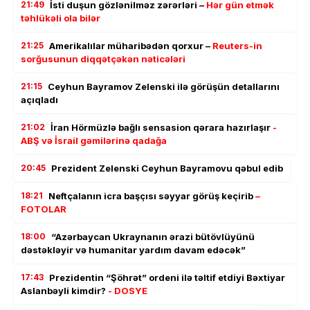
21:49
İsti duşun gözlənilməz zərərləri –
Hər gün etmək
təhlükəli ola bilər
21:25
Amerikalılar müharibədən qorxur –
Reuters-in
sorğusunun diqqətçəkən nəticələri
21:15
Ceyhun Bayramov Zelenski ilə görüşün detallarını
açıqladı
21:02
İran Hörmüzlə bağlı sensasion qərara hazırlaşır
-
ABŞ və İsrail gəmilərinə qadağa
20:45
Prezident Zelenski Ceyhun Bayramovu qəbul edib
18:21
Neftçalanın icra başçısı səyyar görüş keçirib
–
FOTOLAR
18:00
“Azərbaycan Ukraynanın ərazi bütövlüyünü
dəstəkləyir və humanitar yardım davam edəcək”
17:43
Prezidentin “Şöhrət” ordeni ilə təltif etdiyi Bəxtiyar
Aslanbəyli kimdir?
- DOSYE