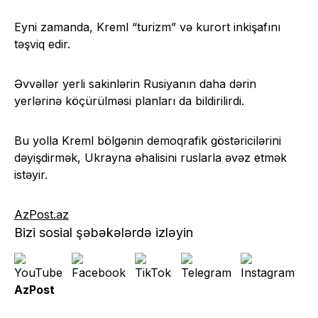
Eyni zamanda, Kreml “turizm” və kurort inkişafını
təşviq edir.
Əvvəllər yerli sakinlərin Rusiyanın daha dərin
yerlərinə köçürülməsi planları da bildirilirdi.
Bu yolla Kreml bölgənin demoqrafik göstəricilərini
dəyişdirmək, Ukrayna əhalisini ruslarla əvəz etmək
istəyir.
AzPost.az
Bizi sosial şəbəkələrdə izləyin
AzPost