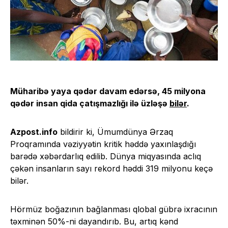
Müharibə yaya qədər davam edərsə, 45 milyona
qədər insan qida çatışmazlığı ilə üzləşə
bilər
.
Azpost.info
bildirir ki, Ümumdünya Ərzaq
Proqramında vəziyyətin kritik həddə yaxınlaşdığı
barədə xəbərdarlıq edilib. Dünya miqyasında aclıq
çəkən insanların sayı rekord həddi 319 milyonu keçə
bilər.
Hörmüz boğazının bağlanması qlobal gübrə ixracının
təxminən 50%-ni dayandırıb. Bu, artıq kənd