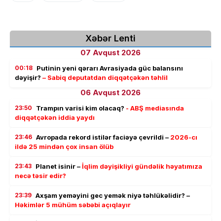
Xəbər Lenti
07 Avqust 2026
00:18
Putinin yeni qərarı Avrasiyada güc balansını
dəyişir?
– Sabiq deputatdan diqqətçəkən təhlil
06 Avqust 2026
23:50
Trampın varisi kim olacaq?
- ABŞ mediasında
diqqətçəkən iddia yaydı
23:46
Avropada rekord istilər faciəyə çevrildi –
2026-cı
ildə 25 mindən çox insan ölüb
23:43
Planet isinir –
İqlim dəyişikliyi gündəlik həyatımıza
necə təsir edir?
23:39
Axşam yeməyini gec yemək niyə təhlükəlidir? –
Həkimlər 5 mühüm səbəbi açıqlayır