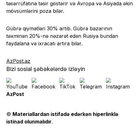
təsərrüfatına təsir göstərir və Avropa və Asiyada əkin
mövsümlərini poza bilər.
Gübrə qiymətləri 30% artıb. Gübrə bazarının
təxminən 20%-nə nəzarət edən Rusiya bundan
faydalana və ixracatı artıra bilər.
AzPost.az
Bizi sosial şəbəkələrdə izləyin
AzPost
©
Materiallardan istifadə edərkən hiperlinklə
istinad olunmalıdır
.