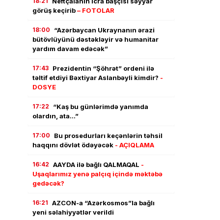
18:21
Neftçalanın icra başçısı səyyar
görüş keçirib
– FOTOLAR
18:00
“Azərbaycan Ukraynanın ərazi
bütövlüyünü dəstəkləyir və humanitar
yardım davam edəcək”
17:43
Prezidentin “Şöhrət” ordeni ilə
təltif etdiyi Bəxtiyar Aslanbəyli kimdir?
-
DOSYE
17:22
“Kaş bu günlərimdə yanımda
olardın, ata…”
17:00
Bu prosedurları keçənlərin təhsil
haqqını dövlət ödəyəcək
- AÇIQLAMA
16:42
AAYDA ilə bağlı QALMAQAL
-
Uşaqlarımız yenə palçıq içində məktəbə
gedəcək?
16:21
AZCON-a “Azərkosmos”la bağlı
yeni səlahiyyətlər verildi