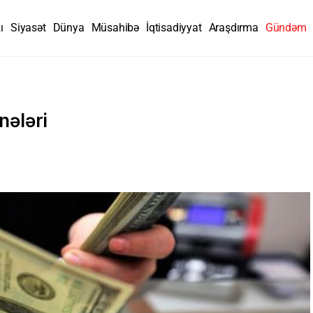
ı
Siyasət
Dünya
Müsahibə
İqtisadiyyat
Araşdırma
Gündəm
nələri