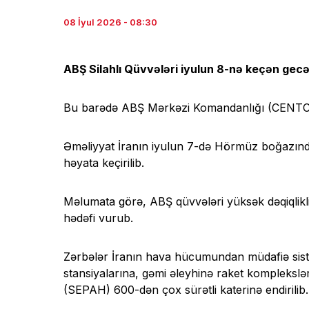
08 İyul 2026 - 08:30
ABŞ Silahlı Qüvvələri iyulun 8-nə keçən gecə 
Bu barədə ABŞ Mərkəzi Komandanlığı (CENTCO
Əməliyyat İranın iyulun 7-də Hörmüz boğazın
həyata keçirilib.
Məlumata görə, ABŞ qüvvələri yüksək dəqiqlikli
hədəfi vurub.
Zərbələr İranın hava hücumundan müdafiə sist
stansiyalarına, gəmi əleyhinə raket komplekslər
(SEPAH) 600-dən çox sürətli katerinə endirilib.