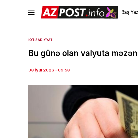
Baş Yaz
İQTISADIYYAT
Bu günə olan valyuta məzən
08 İyul 2026 - 09:58