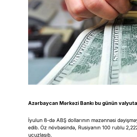
Azərbaycan Mərkəzi Bankı bu günün valyuta
İyulun 8-də ABŞ dollarının məzənnəsi dəyişməy
edib. Öz növbəsində, Rusiyanın 100 rublu 2,2
ucuzlaşıb.