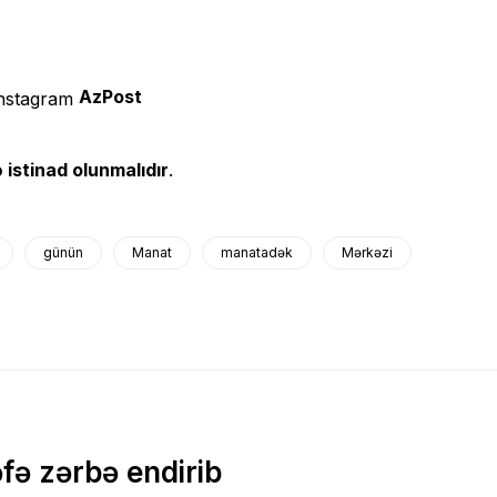
AzPost
 istinad olunmalıdır
.
günün
Manat
manatadək
Mərkəzi
fə zərbə endirib