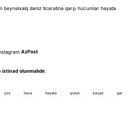
n beynəlxalq dəniz ticarətinə qarşı hücumlar həyata
AzPost
 istinad olunmalıdır
.
çox
hava
həyata
iyulun
keçən
qar