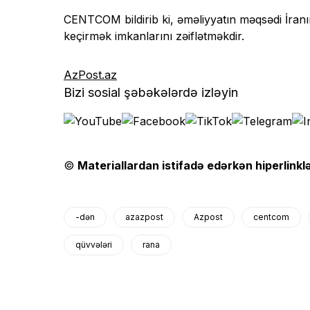
CENTCOM bildirib ki, əməliyyatın məqsədi İranı
keçirmək imkanlarını zəiflətməkdir.
AzPost.az
Bizi sosial şəbəkələrdə izləyin
©
Materiallardan istifadə edərkən hiperlinklə
-dən
azazpost
Azpost
centcom
qüvvələri
rana