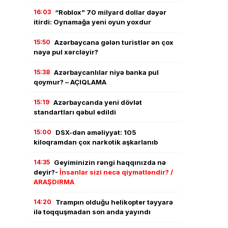
16:03
“Roblox” 70 milyard dollar dəyər
itirdi: Oynamağa yeni oyun yoxdur
15:50
Azərbaycana gələn turistlər ən çox
nəyə pul xərcləyir?
15:38
Azərbaycanlılar niyə banka pul
qoymur? – AÇIQLAMA
15:19
Azərbaycanda yeni dövlət
standartları qəbul edildi
15:00
DSX-dən əməliyyat: 105
kiloqramdan çox narkotik aşkarlanıb
14:35
Geyiminizin rəngi haqqınızda nə
deyir?-
İnsanlar sizi necə qiymətləndir? /
ARAŞDIRMA
14:20
Trampın olduğu helikopter təyyarə
ilə toqquşmadan son anda yayındı