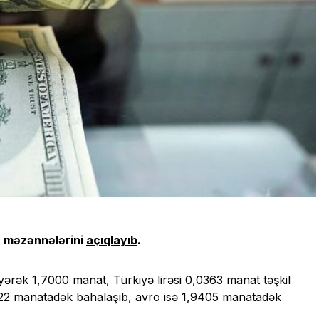
 məzənnələrini
açıqlayıb
.
ərək 1,7000 manat, Türkiyə lirəsi 0,0363 manat təşkil
222 manatadək bahalaşıb, avro isə 1,9405 manatadək