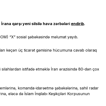
İrana qarşı yeni silsilə hava zərbələri
endirib
.
M) “X” sosial şəbəkəsində məlumat yayıb.
dan keçən üç ticarət gəmisinə hücumuna cavab olaraq
 silahlardan istifadə etməklə İran ərazisində 80-dən çox
emlərinə, komanda-idarəetmə şəbəkələrinə, sahil radar
inə, eləcə də İslam İnqilabı Keşikçiləri Korpusunun