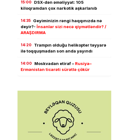
15:00
DSX-dən əməliyyat: 105
kiloqramdan çox narkotik aşkarlanıb
14:35
Geyiminizin rəngi haqqınızda nə
deyir?-
İnsanlar sizi necə qiymətləndir? /
ARAŞDIRMA
14:20
Trampın olduğu helikopter təyyarə
ilə toqquşmadan son anda yayındı
14:00
Moskvadan etiraf –
Rusiya–
Ermənistan ticarəti sürətlə çökür