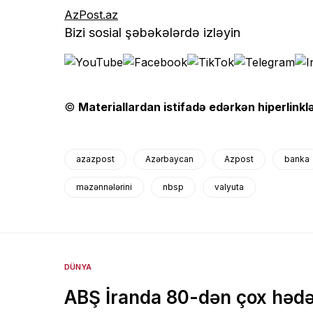
AzPost.az
Bizi sosial şəbəkələrdə izləyin
©
Materiallardan istifadə edərkən hiperlinklə
azazpost
Azərbaycan
Azpost
banka
məzənnələrini
nbsp
valyuta
DÜNYA
ABŞ İranda 80-dən çox hədə