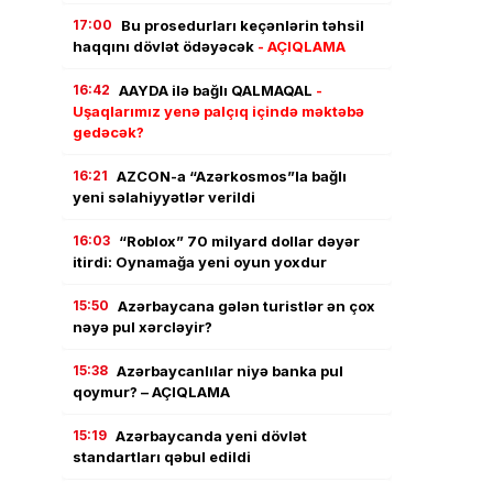
17:00
Bu prosedurları keçənlərin təhsil
haqqını dövlət ödəyəcək
- AÇIQLAMA
16:42
AAYDA ilə bağlı QALMAQAL
-
Uşaqlarımız yenə palçıq içində məktəbə
gedəcək?
16:21
AZCON-a “Azərkosmos”la bağlı
yeni səlahiyyətlər verildi
16:03
“Roblox” 70 milyard dollar dəyər
itirdi: Oynamağa yeni oyun yoxdur
15:50
Azərbaycana gələn turistlər ən çox
nəyə pul xərcləyir?
15:38
Azərbaycanlılar niyə banka pul
qoymur? – AÇIQLAMA
15:19
Azərbaycanda yeni dövlət
standartları qəbul edildi