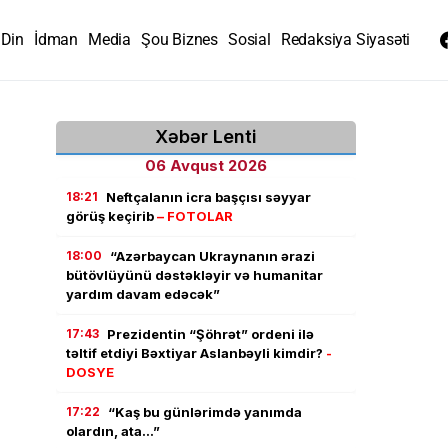
Din
İdman
Media
Şou Biznes
Sosial
Redaksiya Siyasəti
Xəbər Lenti
06 Avqust 2026
18:21
Neftçalanın icra başçısı səyyar
görüş keçirib
– FOTOLAR
18:00
“Azərbaycan Ukraynanın ərazi
bütövlüyünü dəstəkləyir və humanitar
yardım davam edəcək”
17:43
Prezidentin “Şöhrət” ordeni ilə
təltif etdiyi Bəxtiyar Aslanbəyli kimdir?
-
DOSYE
17:22
“Kaş bu günlərimdə yanımda
olardın, ata…”