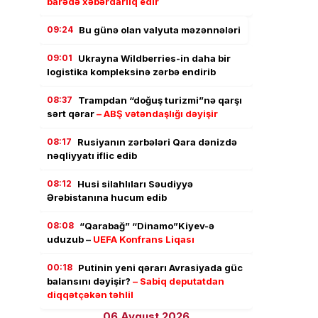
barədə xəbərdarlıq edir
09:24
Bu günə olan valyuta məzənnələri
09:01
Ukrayna Wildberries-in daha bir
logistika kompleksinə zərbə endirib
08:37
Trampdan “doğuş turizmi”nə qarşı
sərt qərar
– ABŞ vətəndaşlığı dəyişir
08:17
Rusiyanın zərbələri Qara dənizdə
nəqliyyatı iflic edib
08:12
Husi silahlıları Səudiyyə
Ərəbistanına hucum edib
08:08
“Qarabağ” “Dinamo”Kiyev-ə
uduzub –
UEFA Konfrans Liqası
00:18
Putinin yeni qərarı Avrasiyada güc
balansını dəyişir?
– Sabiq deputatdan
diqqətçəkən təhlil
06 Avqust 2026