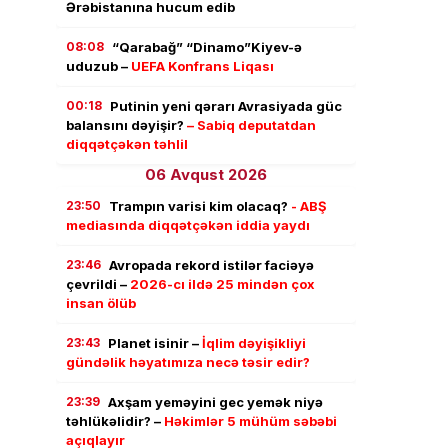
Ərəbistanına hucum edib
08:08
“Qarabağ” “Dinamo”Kiyev-ə
uduzub –
UEFA Konfrans Liqası
00:18
Putinin yeni qərarı Avrasiyada güc
balansını dəyişir?
– Sabiq deputatdan
diqqətçəkən təhlil
06 Avqust 2026
23:50
Trampın varisi kim olacaq?
- ABŞ
mediasında diqqətçəkən iddia yaydı
23:46
Avropada rekord istilər faciəyə
çevrildi –
2026-cı ildə 25 mindən çox
insan ölüb
23:43
Planet isinir –
İqlim dəyişikliyi
gündəlik həyatımıza necə təsir edir?
23:39
Axşam yeməyini gec yemək niyə
təhlükəlidir? –
Həkimlər 5 mühüm səbəbi
açıqlayır