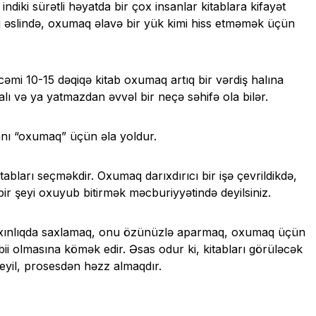
i, indiki sürətli həyatda bir çox insanlar kitablara kifayət
q əslində, oxumaq əlavə bir yük kimi hiss etməmək üçün
cəmi 10-15 dəqiqə kitab oxumaq artıq bir vərdiş halına
ualı və ya yatmazdan əvvəl bir neçə səhifə ola bilər.
manı “oxumaq” üçün əla yoldur
.
abları seçməkdir. Oxumaq darıxdırıcı bir işə çevrildikdə,
ir şeyi oxuyub bitirmək məcburiyyətində deyilsiniz.
 yaxınlıqda saxlamaq, onu özünüzlə aparmaq, oxumaq üçün
ii olmasına kömək edir. Əsas odur ki, kitabları görüləcək
deyil, prosesdən həzz almaqdır.