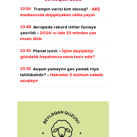
23:50
Trampın varisi kim olacaq?
- ABŞ
mediasında diqqətçəkən iddia yaydı
23:46
Avropada rekord istilər faciəyə
çevrildi –
2026-cı ildə 25 mindən çox
insan ölüb
23:43
Planet isinir –
İqlim dəyişikliyi
gündəlik həyatımıza necə təsir edir?
23:39
Axşam yeməyini gec yemək niyə
təhlükəlidir? –
Həkimlər 5 mühüm səbəbi
açıqlayır