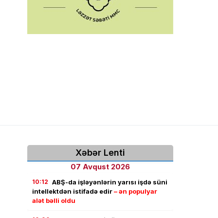
Xəbər Lenti
07 Avqust 2026
10:12
ABŞ-da işləyənlərin yarısı işdə süni
intellektdən istifadə edir
– ən populyar
alət bəlli oldu