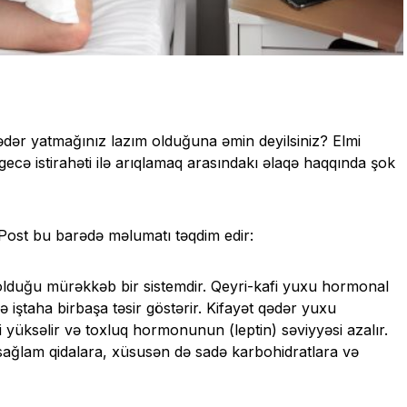
 qədər yatmağınız lazım olduğuna əmin
deyilsiniz
? Elmi
gecə istirahəti ilə arıqlamaq arasındakı əlaqə haqqında şok
ost bu barədə məlumatı təqdim edir:
i olduğu mürəkkəb bir sistemdir. Qeyri-kafi yuxu hormonal
 iştaha birbaşa təsir göstərir. Kifayət qədər yuxu
 yüksəlir və toxluq hormonunun (leptin) səviyyəsi azalır.
i-sağlam qidalara, xüsusən də sadə karbohidratlara və