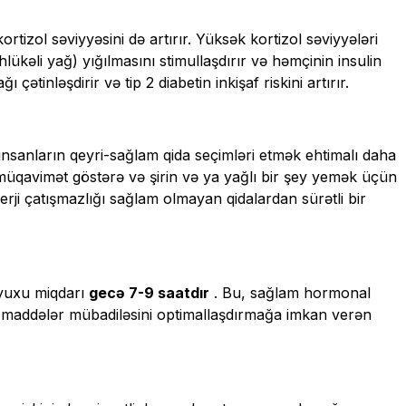
tizol səviyyəsini də artırır. Yüksək kortizol səviyyələri
əhlükəli yağ) yığılmasını stimullaşdırır və həmçinin insulin
çətinləşdirir və tip 2 diabetin inkişaf riskini artırır.
sanların qeyri-sağlam qida seçimləri etmək ehtimalı daha
üqavimət göstərə və şirin və ya yağlı bir şey yemək üçün
nerji çatışmazlığı sağlam olmayan qidalardan sürətli bir
 yuxu miqdarı
gecə 7-9 saatdır
. Bu, sağlam hormonal
ə maddələr mübadiləsini optimallaşdırmağa imkan verən