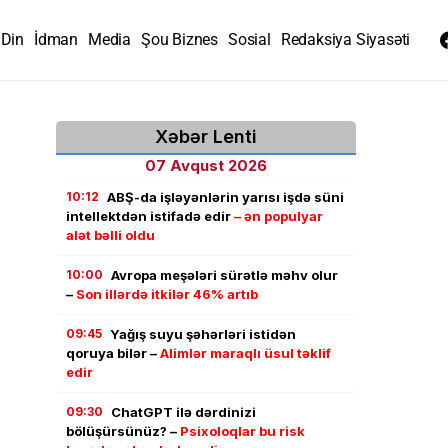
Din
İdman
Media
Şou Biznes
Sosial
Redaksiya Siyasəti
Xəbər Lenti
07 Avqust 2026
10:12
ABŞ-da işləyənlərin yarısı işdə süni
intellektdən istifadə edir
– ən populyar
alət bəlli oldu
10:00
Avropa meşələri sürətlə məhv olur
–
Son illərdə itkilər 46% artıb
09:45
Yağış suyu şəhərləri istidən
qoruya bilər –
Alimlər maraqlı üsul təklif
edir
09:30
ChatGPT ilə dərdinizi
bölüşürsünüz? –
Psixoloqlar bu risk