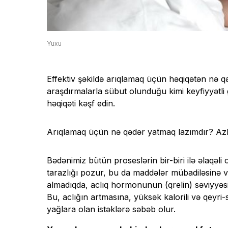
Yuxu
Effektiv şəkildə arıqlamaq üçün həqiqətən nə
araşdırmalarla sübut olunduğu kimi keyfiyyətli 
həqiqəti kəşf edin.
Arıqlamaq üçün nə qədər yatmaq lazımdır? AzP
Bədənimiz bütün proseslərin bir-biri ilə əlaqəl
tarazlığı pozur, bu da maddələr mübadiləsinə və
almadıqda, aclıq hormonunun (qrelin) səviyyəsi
Bu, aclığın artmasına, yüksək kalorili və qeyr
yağlara olan istəklərə səbəb olur.