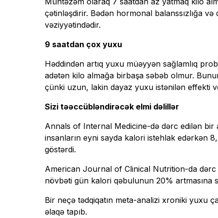
Müntəzəm olaraq 7 saatdan az yatmaq kilo alma 
çətinləşdirir. Bədən hormonal balanssızlığa v
vəziyyətindədir.
9 saatdan çox yuxu
Həddindən artıq yuxu müəyyən sağlamlıq problem
adətən kilo almağa birbaşa səbəb olmur. Bunun
çünki uzun, lakin dayaz yuxu istənilən effekti v
Sizi təəccübləndirəcək elmi dəlillər
Annals of Internal Medicine-də dərc edilən bir
insanların eyni sayda kalori istehlak edərkən 8,
göstərdi.
American Journal of Clinical Nutrition-da dər
növbəti gün kalori qəbulunun 20% artmasına sə
Bir neçə tədqiqatın meta-analizi xroniki yuxu ça
əlaqə tapıb.