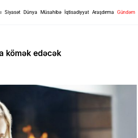
ı
Siyasət
Dünya
Müsahibə
İqtisadiyyat
Araşdırma
Gündəm
ğa kömək edəcək