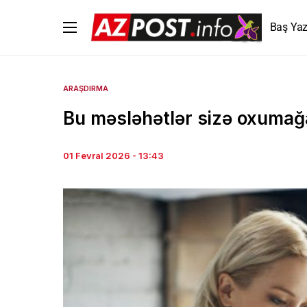
Baş Yaz
ARAŞDIRMA
Bu məsləhətlər sizə oxuma
01 Fevral 2026 - 13:43