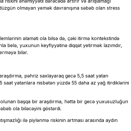
riskini əhəmiyyətli dərəcədə artırır və arıqlamağı
ə düzgün olmayan yemək davranışına səbəb olan stress
lərinin əlaməti ola bilsə də, çəki itirmə kontekstində
la belə, yuxunun keyfiyyətinə diqqət yetirmək lazımdır,
erməyə bilər.
 araşdırma, pəhriz saxlayaraq gecə 5,5 saat yatan
5 saat yatanlara nisbətən yüzdə 55 daha az yağ itirdiklərini
c olunan başqa bir araşdırma, hətta bir gecə yuxusuzluğun
bəb ola biləcəyini göstərdi.
tışmazlığı ilə piylənmə riskinin artması arasında aydın