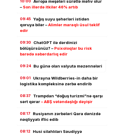
10:00
Avropa meşələri sürətlə məhv olur
–
Son illərdə itkilər 46% artıb
09:45
Yağış suyu şəhərləri istidən
qoruya bilər –
Alimlər maraqlı üsul təklif
edir
09:30
ChatGPT ilə dərdinizi
bölüşürsünüz? –
Psixoloqlar bu risk
barədə xəbərdarlıq edir
09:24
Bu günə olan valyuta məzənnələri
09:01
Ukrayna Wildberries-in daha bir
logistika kompleksinə zərbə endirib
08:37
Trampdan “doğuş turizmi”nə qarşı
sərt qərar
– ABŞ vətəndaşlığı dəyişir
08:17
Rusiyanın zərbələri Qara dənizdə
nəqliyyatı iflic edib
08:12
Husi silahlıları Səudiyyə