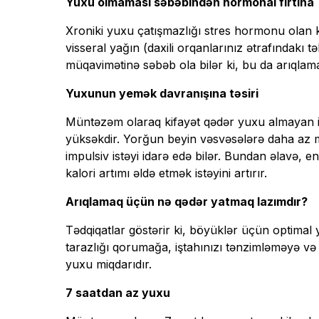
Yuxu olmaması səbəbindən hormonal fırtına
Xroniki yuxu çatışmazlığı stres hormonu olan kor
visseral yağın (daxili orqanlarınız ətrafındakı t
müqavimətinə səbəb ola bilər ki, bu da arıqlamağı 
Yuxunun yemək davranışına təsiri
Müntəzəm olaraq kifayət qədər yuxu almayan in
yüksəkdir. Yorğun beyin vəsvəsələrə daha az m
impulsiv istəyi idarə edə bilər. Bundan əlavə, e
kalori artımı əldə etmək istəyini artırır.
Arıqlamaq üçün nə qədər yatmaq lazımdır?
Tədqiqatlar göstərir ki, böyüklər üçün optimal
tarazlığı qorumağa, iştahınızı tənzimləməyə v
yuxu miqdarıdır.
7 saatdan az yuxu