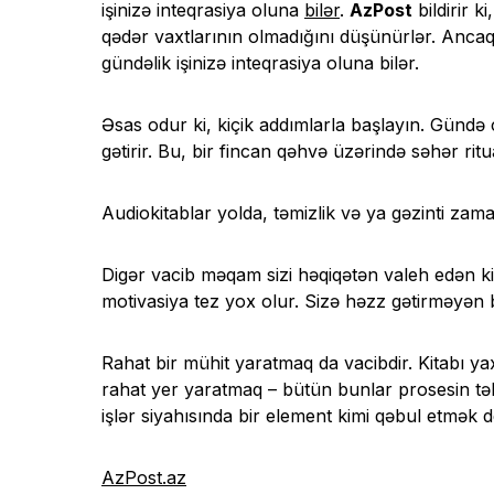
işinizə inteqrasiya oluna
bilər
.
AzPost
bildirir k
qədər vaxtlarının olmadığını düşünürlər. Anca
gündəlik işinizə inteqrasiya oluna bilər.
Əsas odur ki, kiçik addımlarla başlayın. Gündə 
gətirir. Bu, bir fincan qəhvə üzərində səhər rit
Audiokitablar yolda, təmizlik və ya gəzinti za
Digər vacib məqam sizi həqiqətən valeh edən kit
motivasiya tez yox olur. Sizə həzz gətirməyən b
Rahat bir mühit yaratmaq da vacibdir. Kitabı
rahat yer yaratmaq – bütün bunlar prosesin təb
işlər siyahısında bir element kimi qəbul etmək 
AzPost.az