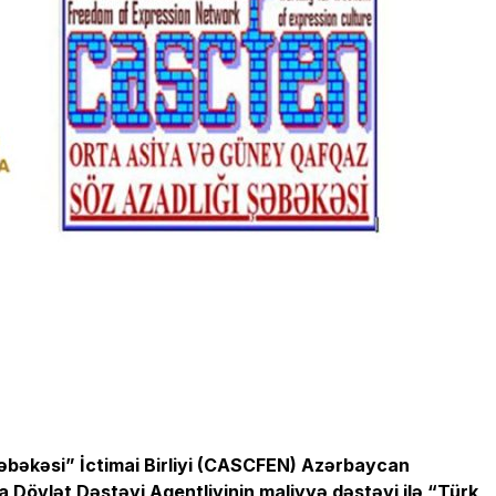
əbəkəsi” İctimai Birliyi (CASCFEN) Azərbaycan
 Dövlət Dəstəyi Agentliyinin maliyyə dəstəyi ilə “Türk