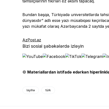
təmsilçilərinin fikirləri öz əksini tapacaq.
Bundan başqa, Türkiyədə universitetlərdə təhsil
dünyasıdır” adlı esse yazı müsabiqəsi keçiriləc
yazı mükafat olaraq Azərbaycanda 2 saytda yer
AzPost.az
Bizi sosial şəbəkələrdə izləyin
©
Materiallardan istifadə edərkən hiperlinklə
layihə
türk