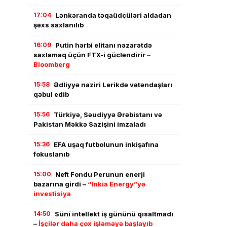
17:04
Lənkəranda təqaüdçüləri aldadan
şəxs saxlanılıb
16:09
Putin hərbi elitanı nəzarətdə
saxlamaq üçün FTX-i gücləndirir
–
Bloomberg
15:58
Ədliyyə naziri Lerikdə vətəndaşları
qəbul edib
15:56
Türkiyə, Səudiyyə Ərəbistanı və
Pakistan Məkkə Sazişini imzaladı
15:36
EFA uşaq futbolunun inkişafına
fokuslanıb
15:00
Neft Fondu Perunun enerji
bazarına girdi –
“Inkia Energy”yə
investisiya
14:50
Süni intellekt iş gününü qısaltmadı
–
İşçilər daha çox işləməyə başlayıb