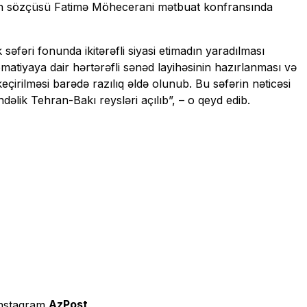
nin sözçüsü Fatimə Möhecerani mətbuat konfransında
səfəri fonunda ikitərəfli siyasi etimadın yaradılması
lomatiyaya dair hərtərəfli sənəd layihəsinin hazırlanması və
keçirilməsi barədə razılıq əldə olunub. Bu səfərin nəticəsi
əlik Tehran-Bakı reysləri açılıb”, – o qeyd edib.
AzPost