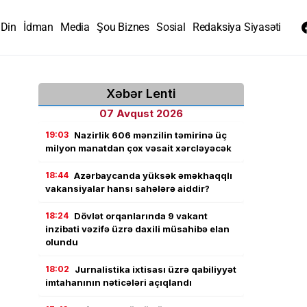
Din
İdman
Media
Şou Biznes
Sosial
Redaksiya Siyasəti
Xəbər Lenti
07 Avqust 2026
19:03
Nazirlik 606 mənzilin təmirinə üç
milyon manatdan çox vəsait xərcləyəcək
18:44
Azərbaycanda yüksək əməkhaqqlı
vakansiyalar hansı sahələrə aiddir?
18:24
Dövlət orqanlarında 9 vakant
inzibati vəzifə üzrə daxili müsahibə elan
olundu
18:02
Jurnalistika ixtisası üzrə qabiliyyət
imtahanının nəticələri açıqlandı