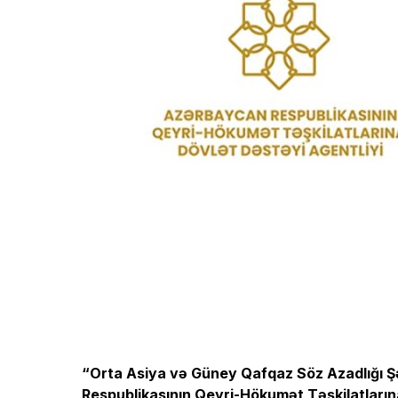
“Orta Asiya və Güney Qafqaz Söz Azadlığı Ş
Respublikasının Qeyri-Hökumət Təşkilatlarına