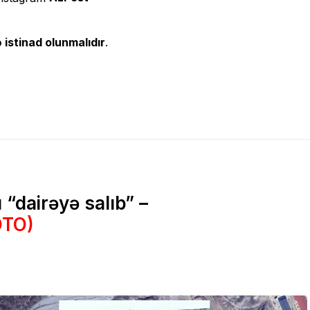
 istinad olunmalıdır
.
 “dairəyə salıb” –
OTO)