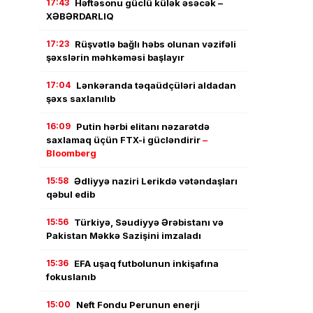
17:43
Həftəsonu güclü külək əsəcək –
XƏBƏRDARLIQ
17:23
Rüşvətlə bağlı həbs olunan vəzifəli
şəxslərin məhkəməsi başlayır
17:04
Lənkəranda təqaüdçüləri aldadan
şəxs saxlanılıb
16:09
Putin hərbi elitanı nəzarətdə
saxlamaq üçün FTX-i gücləndirir
–
Bloomberg
15:58
Ədliyyə naziri Lerikdə vətəndaşları
qəbul edib
15:56
Türkiyə, Səudiyyə Ərəbistanı və
Pakistan Məkkə Sazişini imzaladı
15:36
EFA uşaq futbolunun inkişafına
fokuslanıb
15:00
Neft Fondu Perunun enerji