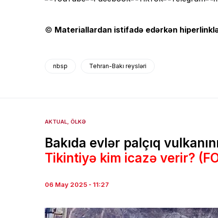
©
Materiallardan istifadə edərkən hiperlinklə
nbsp
Tehran-Bakı reysləri
AKTUAL
ÖLKƏ
Bakıda evlər palçıq vulkanını
Tikintiyə kim icazə verir? (F
06 May 2025 - 11:27