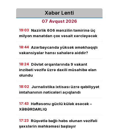
Xəbər Lenti
07 Avqust 2026
19:03
Nazirlik 606 mənzilin təmirinə üç
milyon manatdan çox vəsait xərcləyəcək
18:44
Azərbaycanda yüksək əməkhaqqlı
vakansiyalar hansı sahələrə aiddir?
18:24
Dövlət orqanlarında 9 vakant
inzibati vəzifə üzrə daxili müsahibə elan
olundu
18:02
Jurnalistika ixtisası üzrə qabiliyyət
imtahanının nəticələri açıqlandı
17:43
Həftəsonu güclü külək əsəcək –
XƏBƏRDARLIQ
17:23
Rüşvətlə bağlı həbs olunan vəzifəli
şəxslərin məhkəməsi başlayır