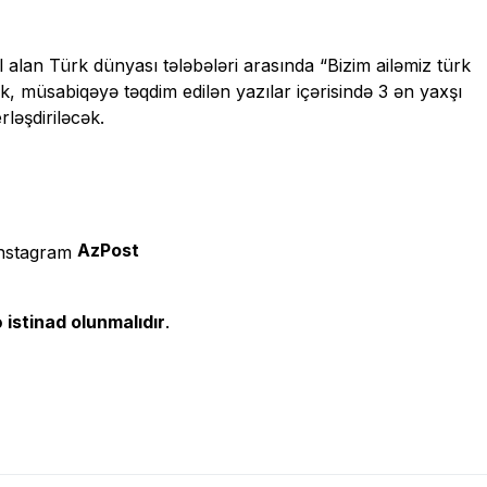
 alan Türk dünyası tələbələri arasında “Bizim ailəmiz türk
ək, müsabiqəyə təqdim edilən yazılar içərisində 3 ən yaxşı
ləşdiriləcək.
AzPost
 istinad olunmalıdır
.