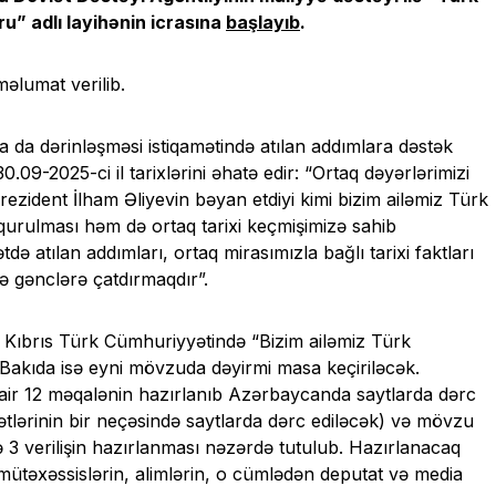
u” adlı layihənin icrasına
başlayıb
.
lumat verilib.
ha da dərinləşməsi istiqamətində atılan addımlara dəstək
0.09-2025-ci il tarixlərini əhatə edir: “Ortaq dəyərlərimizi
rezident İlham Əliyevin bəyan etdiyi kimi bizim ailəmiz Türk
ə qurulması həm də ortaq tarixi keçmişimizə sahib
ə atılan addımları, ortaq mirasımızla bağlı tarixi faktları
 gənclərə çatdırmaqdır”.
y Kıbrıs Türk Cümhuriyyətində “Bizim ailəmiz Türk
akıda isə eyni mövzuda dəyirmi masa keçiriləcək.
air 12 məqalənin hazırlanıb Azərbaycanda saytlarda dərc
vlətlərinin bir neçəsində saytlarda dərc ediləcək) və mövzu
ə 3 verilişin hazırlanması nəzərdə tutulub. Hazırlanacaq
mütəxəssislərin, alimlərin, o cümlədən deputat və media