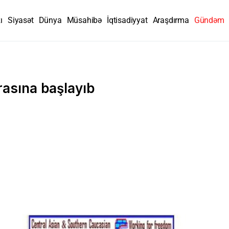
ı
Siyasət
Dünya
Müsahibə
İqtisadiyyat
Araşdırma
Gündəm
rasına başlayıb