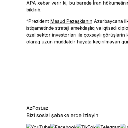
APA
xəbər verir ki, bu barədə İran hökuməti
bildirib.
“Prezident
Məsud Pezeşkianın
Azərbaycana ilk 
istiqamətində strateji əməkdaşlıq və iqtisadi dip
özəl sektor investorları ilə çoxsaylı görüşlərin 
olaraq uzun müddətdir həyata keçirilməyən günd
AzPost.az
Bizi sosial şəbəkələrdə izləyin