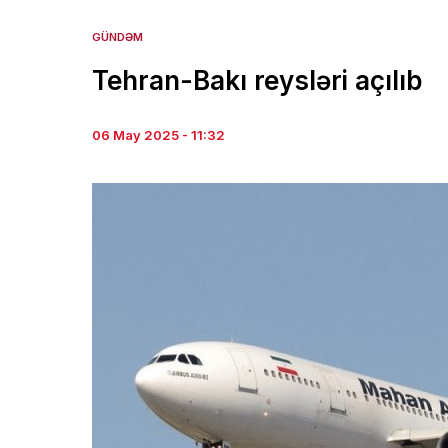
GÜNDƏM
Tehran-Bakı reysləri açılıb
06 May 2025 - 11:32