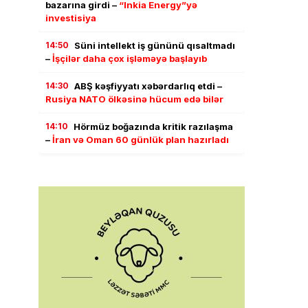
bazarına girdi –
“Inkia Energy”yə
investisiya
14:50
Süni intellekt iş gününü qısaltmadı
–
İşçilər daha çox işləməyə başlayıb
14:30
ABŞ kəşfiyyatı xəbərdarlıq etdi –
Rusiya NATO ölkəsinə hücum edə bilər
14:10
Hörmüz boğazında kritik razılaşma
–
İran və Oman 60 günlük plan hazırladı