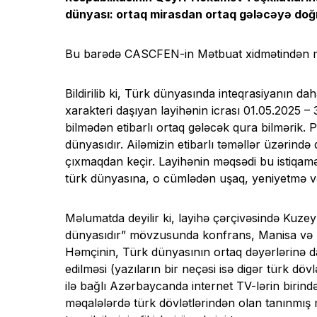
dünyası: ortaq mirasdan ortaq gələcəyə doğr
Bu barədə CASCFEN-in Mətbuat xidmətindən mə
Bildirilib ki, Türk dünyasında inteqrasiyanın da
xarakteri daşıyan layihənin icrası 01.05.2025 – 3
bilmədən etibarlı ortaq gələcək qura bilmərik. P
dünyasıdır. Ailəmizin etibarlı təməllər üzərind
çıxmaqdan keçir. Layihənin məqsədi bu istiqamətd
türk dünyasına, o cümlədən uşaq, yeniyetmə və
Məlumatda deyilir ki, layihə çərçivəsində Kuze
dünyasıdır” mövzusunda konfrans, Manisa və B
Həmçinin, Türk dünyasının ortaq dəyərlərinə d
edilməsi (yazıların bir neçəsi isə digər türk dö
ilə bağlı Azərbaycanda internet TV-lərin birind
məqalələrdə türk dövlətlərindən olan tanınmış 