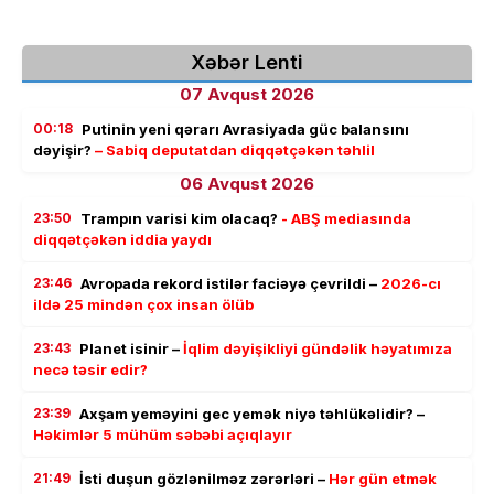
Xəbər Lenti
07 Avqust 2026
00:18
Putinin yeni qərarı Avrasiyada güc balansını
dəyişir?
– Sabiq deputatdan diqqətçəkən təhlil
06 Avqust 2026
23:50
Trampın varisi kim olacaq?
- ABŞ mediasında
diqqətçəkən iddia yaydı
23:46
Avropada rekord istilər faciəyə çevrildi –
2026-cı
ildə 25 mindən çox insan ölüb
23:43
Planet isinir –
İqlim dəyişikliyi gündəlik həyatımıza
necə təsir edir?
23:39
Axşam yeməyini gec yemək niyə təhlükəlidir? –
Həkimlər 5 mühüm səbəbi açıqlayır
21:49
İsti duşun gözlənilməz zərərləri –
Hər gün etmək