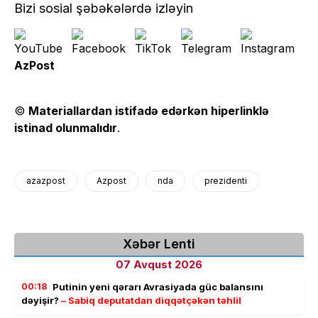
Bizi sosial şəbəkələrdə izləyin
AzPost
©
Materiallardan istifadə edərkən hiperlinklə
istinad olunmalıdır
.
azazpost
Azpost
nda
prezidenti
Xəbər Lenti
07 Avqust 2026
00:18
Putinin yeni qərarı Avrasiyada güc balansını
dəyişir?
– Sabiq deputatdan diqqətçəkən təhlil