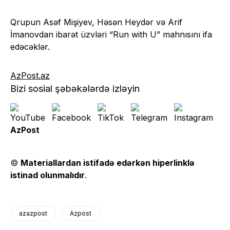
Qrupun Asəf Mişiyev, Həsən Heydər və Arif
İmanovdan ibarət üzvləri “Run with U” mahnısını ifa
edəcəklər.
AzPost.az
Bizi sosial şəbəkələrdə izləyin
AzPost
©
Materiallardan istifadə edərkən hiperlinklə
istinad olunmalıdır
.
azazpost
Azpost