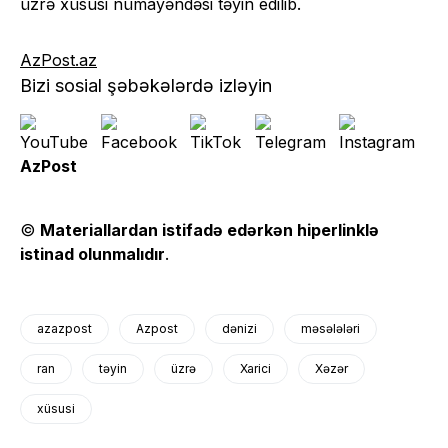
üzrə xüsusi nümayəndəsi təyin edilib.
AzPost.az
Bizi sosial şəbəkələrdə izləyin
AzPost
©
Materiallardan istifadə edərkən hiperlinklə
istinad olunmalıdır
.
azazpost
Azpost
dənizi
məsələləri
ran
təyin
üzrə
Xarici
Xəzər
xüsusi