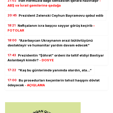
21:02
İran Hörmüzlə bağlı sensasion qərara hazırlaşır
-
ABŞ və İsrail gəmilərinə qadağa
20:45
Prezident Zelenski Ceyhun Bayramovu qəbul edib
18:21
Neftçalanın icra başçısı səyyar görüş keçirib
–
FOTOLAR
18:00
“Azərbaycan Ukraynanın ərazi bütövlüyünü
dəstəkləyir və humanitar yardım davam edəcək”
17:43
Prezidentin “Şöhrət” ordeni ilə təltif etdiyi Bəxtiyar
Aslanbəyli kimdir?
- DOSYE
17:22
“Kaş bu günlərimdə yanımda olardın, ata…”
17:00
Bu prosedurları keçənlərin təhsil haqqını dövlət
ödəyəcək
- AÇIQLAMA