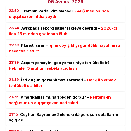
06 Avqust 2026
23:50
Trampın varisi kim olacaq?
- ABŞ mediasında
diqqətçəkən iddia yaydı
23:46
Avropada rekord istilər faciəyə çevrildi –
2026-cı
ildə 25 mindən çox insan ölüb
23:43
Planet isinir –
İqlim dəyişikliyi gündəlik həyatımıza
necə təsir edir?
23:39
Axşam yeməyini gec yemək niyə təhlükəlidir? –
Həkimlər 5 mühüm səbəbi açıqlayır
21:49
İsti duşun gözlənilməz zərərləri –
Hər gün etmək
təhlükəli ola bilər
21:25
Amerikalılar müharibədən qorxur –
Reuters-in
sorğusunun diqqətçəkən nəticələri
21:15
Ceyhun Bayramov Zelenski ilə görüşün detallarını
açıqladı