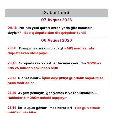
Xəbər Lenti
07 Avqust 2026
00:18
Putinin yeni qərarı Avrasiyada güc balansını
dəyişir?
– Sabiq deputatdan diqqətçəkən təhlil
06 Avqust 2026
23:50
Trampın varisi kim olacaq?
- ABŞ mediasında
diqqətçəkən iddia yaydı
23:46
Avropada rekord istilər faciəyə çevrildi –
2026-cı
ildə 25 mindən çox insan ölüb
23:43
Planet isinir –
İqlim dəyişikliyi gündəlik həyatımıza
necə təsir edir?
23:39
Axşam yeməyini gec yemək niyə təhlükəlidir? –
Həkimlər 5 mühüm səbəbi açıqlayır
21:49
İsti duşun gözlənilməz zərərləri –
Hər gün etmək
təhlükəli ola bilər