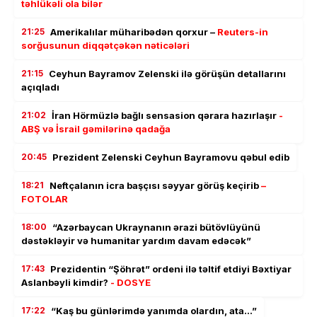
təhlükəli ola bilər
21:25
Amerikalılar müharibədən qorxur –
Reuters-in
sorğusunun diqqətçəkən nəticələri
21:15
Ceyhun Bayramov Zelenski ilə görüşün detallarını
açıqladı
21:02
İran Hörmüzlə bağlı sensasion qərara hazırlaşır
-
ABŞ və İsrail gəmilərinə qadağa
20:45
Prezident Zelenski Ceyhun Bayramovu qəbul edib
18:21
Neftçalanın icra başçısı səyyar görüş keçirib
–
FOTOLAR
18:00
“Azərbaycan Ukraynanın ərazi bütövlüyünü
dəstəkləyir və humanitar yardım davam edəcək”
17:43
Prezidentin “Şöhrət” ordeni ilə təltif etdiyi Bəxtiyar
Aslanbəyli kimdir?
- DOSYE
17:22
“Kaş bu günlərimdə yanımda olardın, ata…”