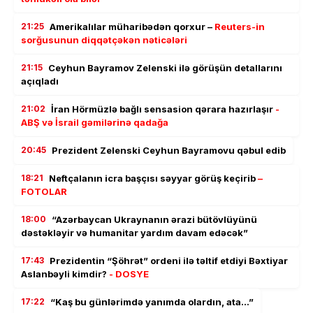
21:25
Amerikalılar müharibədən qorxur –
Reuters-in
sorğusunun diqqətçəkən nəticələri
21:15
Ceyhun Bayramov Zelenski ilə görüşün detallarını
açıqladı
21:02
İran Hörmüzlə bağlı sensasion qərara hazırlaşır
-
ABŞ və İsrail gəmilərinə qadağa
20:45
Prezident Zelenski Ceyhun Bayramovu qəbul edib
18:21
Neftçalanın icra başçısı səyyar görüş keçirib
–
FOTOLAR
18:00
“Azərbaycan Ukraynanın ərazi bütövlüyünü
dəstəkləyir və humanitar yardım davam edəcək”
17:43
Prezidentin “Şöhrət” ordeni ilə təltif etdiyi Bəxtiyar
Aslanbəyli kimdir?
- DOSYE
17:22
“Kaş bu günlərimdə yanımda olardın, ata…”