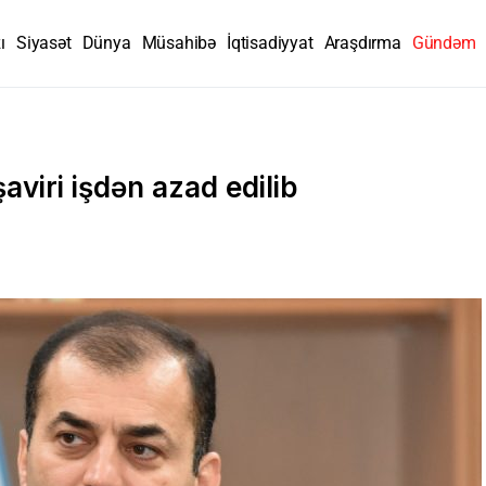
ı
Siyasət
Dünya
Müsahibə
İqtisadiyyat
Araşdırma
Gündəm
viri işdən azad edilib