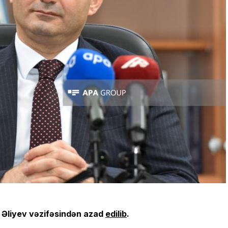
a Əliyev vəzifəsindən azad
edilib
.