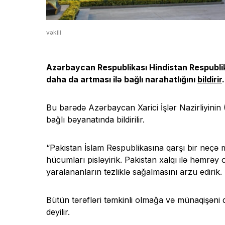
vəkili
Azərbaycan Respublikası Hindistan Respublika
daha da artması ilə bağlı narahatlığını
bildirir
.
Bu barədə Azərbaycan Xarici İşlər Nazirliyinin
bağlı bəyanatında bildirilir.
“Pakistan İslam Respublikasına qarşı bir neçə 
hücumları pisləyirik. Pakistan xalqı ilə həmrəy 
yaralananların tezliklə sağalmasını arzu edirik.
Bütün tərəfləri təmkinli olmağa və münaqişəni d
deyilir.