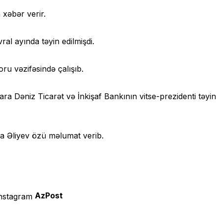
xəbər verir.
ral ayında təyin edilmişdi.
ru vəzifəsində çalışıb.
ra Dəniz Ticarət və İnkişaf Bankının vitse-prezidenti təyin
ya Əliyev özü məlumat verib.
AzPost