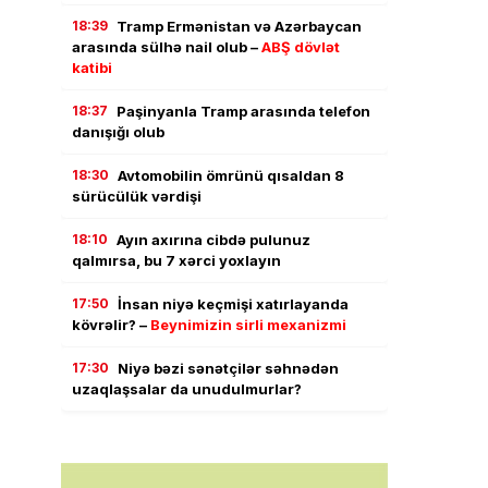
18:39
Tramp Ermənistan və Azərbaycan
arasında sülhə nail olub –
ABŞ dövlət
katibi
18:37
Paşinyanla Tramp arasında telefon
danışığı olub
18:30
Avtomobilin ömrünü qısaldan 8
sürücülük vərdişi
18:10
Ayın axırına cibdə pulunuz
qalmırsa, bu 7 xərci yoxlayın
17:50
İnsan niyə keçmişi xatırlayanda
kövrəlir? –
Beynimizin sirli mexanizmi
17:30
Niyə bəzi sənətçilər səhnədən
uzaqlaşsalar da unudulmurlar?