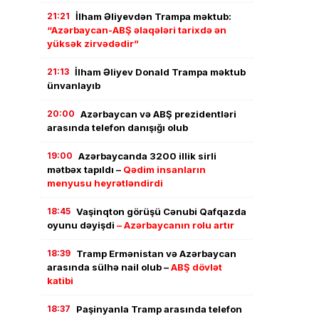
21:21
İlham Əliyevdən Trampa məktub:
“Azərbaycan-ABŞ əlaqələri tarixdə ən
yüksək zirvədədir”
21:13
İlham Əliyev Donald Trampa məktub
ünvanlayıb
20:00
Azərbaycan və ABŞ prezidentləri
arasında telefon danışığı olub
19:00
Azərbaycanda 3200 illik sirli
mətbəx tapıldı –
Qədim insanların
menyusu heyrətləndirdi
18:45
Vaşinqton görüşü Cənubi Qafqazda
oyunu dəyişdi
– Azərbaycanın rolu artır
18:39
Tramp Ermənistan və Azərbaycan
arasında sülhə nail olub –
ABŞ dövlət
katibi
18:37
Paşinyanla Tramp arasında telefon