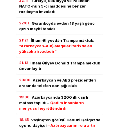
22:11
Türkiyə, Səudiyyə və Pakistan
NATO-nun 5-ci maddəsinə bənzər
razılaşma imzaladı
22:01
Goranboyda evdən 18 yaşlı gənc
qızın meyiti tapıldı
21:21
İlham Əliyevdən Trampa məktub:
“Azərbaycan-ABŞ əlaqələri tarixdə ən
yüksək zirvədədir”
21:13
İlham Əliyev Donald Trampa məktub
ünvanlayıb
20:00
Azərbaycan və ABŞ prezidentləri
arasında telefon danışığı olub
19:00
Azərbaycanda 3200 illik sirli
mətbəx tapıldı –
Qədim insanların
menyusu heyrətləndirdi
18:45
Vaşinqton görüşü Cənubi Qafqazda
oyunu dəyişdi
– Azərbaycanın rolu artır