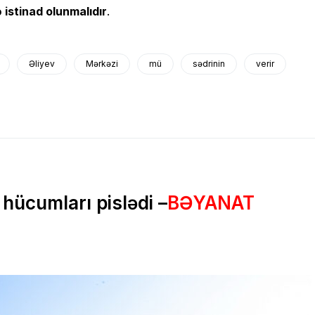
 istinad olunmalıdır
.
Əliyev
Mərkəzi
mü
sədrinin
verir
hücumları pislədi –
BƏYANAT