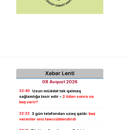
Xəbər Lenti
08 Avqust 2026
22:40
Uzun müddət tək qalmaq
sağlamlığa təsir edir –
2 ildən sonra nə
baş verir?
22:23
3 gün telefondan uzaq qaldı:
baş
verənlər onu təəccübləndirdi