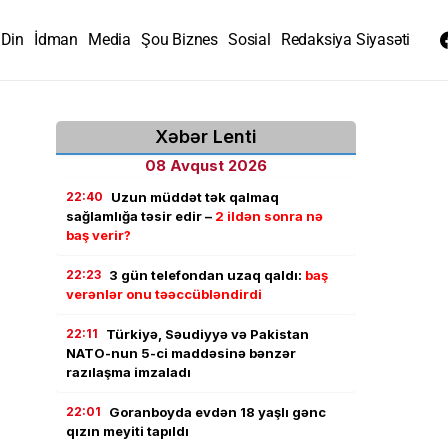
Din
İdman
Media
Şou Biznes
Sosial
Redaksiya Siyasəti
Xəbər Lenti
08 Avqust 2026
22:40
Uzun müddət tək qalmaq
sağlamlığa təsir edir –
2 ildən sonra nə
baş verir?
22:23
3 gün telefondan uzaq qaldı:
baş
verənlər onu təəccübləndirdi
22:11
Türkiyə, Səudiyyə və Pakistan
NATO-nun 5-ci maddəsinə bənzər
razılaşma imzaladı
22:01
Goranboyda evdən 18 yaşlı gənc
qızın meyiti tapıldı