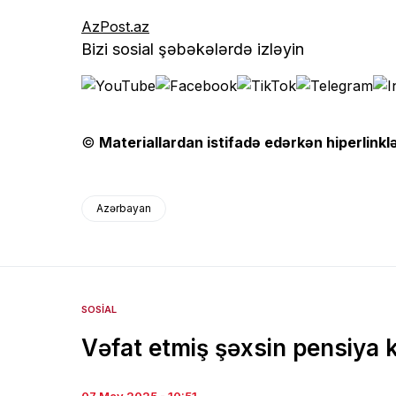
AzPost.az
Bizi sosial şəbəkələrdə izləyin
©
Materiallardan istifadə edərkən hiperlinklə
Azərbayan
SOSIAL
Vəfat etmiş şəxsin pensiya k