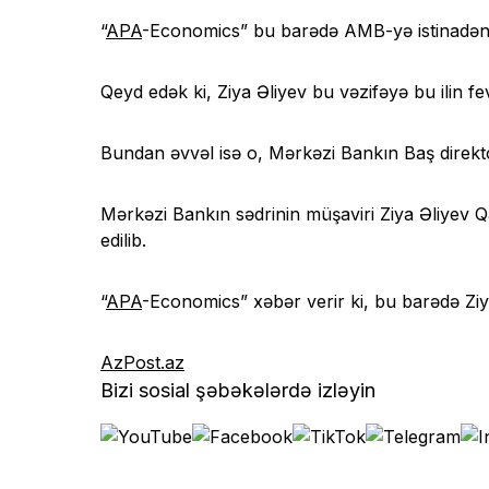
“
APA
-Economics” bu barədə AMB-yə istinadən 
Qeyd edək ki, Ziya Əliyev bu vəzifəyə bu ilin fev
Bundan əvvəl isə o, Mərkəzi Bankın Baş direkto
Mərkəzi Bankın sədrinin müşaviri Ziya Əliyev Qa
edilib.
“
APA
-Economics” xəbər verir ki, bu barədə Zi
AzPost.az
Bizi sosial şəbəkələrdə izləyin