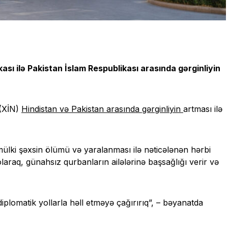
sı ilə Pakistan İslam Respublikası arasında gərginliyin
 (XİN)
Hindistan və Pakistan arasında gərginliyin
artması ilə
mülki şəxsin ölümü və yaralanması ilə nəticələnən hərbi
olaraq, günahsız qurbanların ailələrinə başsağlığı verir və
iplomatik yollarla həll etməyə çağırırıq”, – bəyanatda