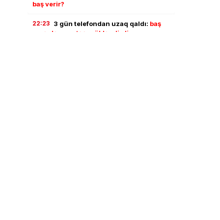
baş verir?
22:23
3 gün telefondan uzaq qaldı:
baş
verənlər onu təəccübləndirdi
22:11
Türkiyə, Səudiyyə və Pakistan
NATO-nun 5-ci maddəsinə bənzər
razılaşma imzaladı
22:01
Goranboyda evdən 18 yaşlı gənc
qızın meyiti tapıldı
21:21
İlham Əliyevdən Trampa məktub:
“Azərbaycan-ABŞ əlaqələri tarixdə ən
yüksək zirvədədir”
21:13
İlham Əliyev Donald Trampa məktub
ünvanlayıb
20:00
Azərbaycan və ABŞ prezidentləri
arasında telefon danışığı olub
19:00
Azərbaycanda 3200 illik sirli