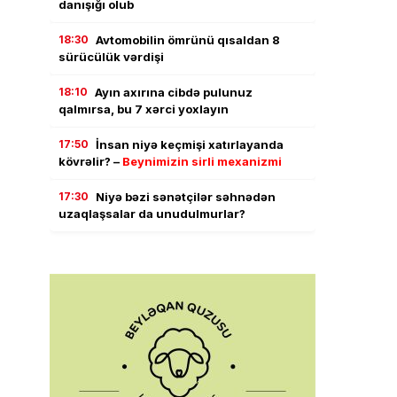
danışığı olub
18:30
Avtomobilin ömrünü qısaldan 8
sürücülük vərdişi
18:10
Ayın axırına cibdə pulunuz
qalmırsa, bu 7 xərci yoxlayın
17:50
İnsan niyə keçmişi xatırlayanda
kövrəlir? –
Beynimizin sirli mexanizmi
17:30
Niyə bəzi sənətçilər səhnədən
uzaqlaşsalar da unudulmurlar?