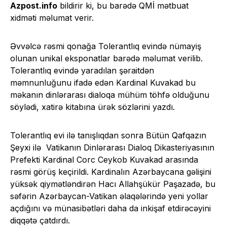
Azpost.info
bildirir ki, bu barədə QMİ mətbuat
xidməti məlumat verir.
Əvvəlcə rəsmi qonağa Tolerantlıq evində nümayiş
olunan unikal eksponatlar barədə məlumat verilib.
Tolerantlıq evində yaradılan şəraitdən
məmnunluğunu ifadə edən Kardinal Kuvakad bu
məkanın dinlərarası dialoqa mühüm töhfə olduğunu
söylədi, xatirə kitabına ürək sözlərini yazdı.
Tolerantlıq evi ilə tanışlıqdan sonra Bütün Qafqazın
Şeyxi ilə Vatikanın Dinlərarası Dialoq Dikasteriyasının
Prefekti Kardinal Corc Ceykob Kuvakad arasında
rəsmi görüş keçirildi. Kardinalın Azərbaycana gəlişini
yüksək qiymətləndirən Hacı Allahşükür Paşazadə, bu
səfərin Azərbaycan-Vatikan əlaqələrində yeni yollar
açdığını və münasibətləri daha da inkişaf etdirəcəyini
diqqətə çatdırdı.