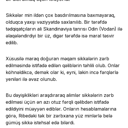
Sikkələr min ildən çox basdırılmasına baxmayaraq,
olduqca yaxşı vəziyyətdə saxlanılıb. Bir tərəfdə
tədqiqatçıların ali Skandinaviya tanrısı Odin (Vodan) ilə
əlaqələndirdiyi bir üz, digər tərəfdə isə maral təsvir
edilib.
Xüsusilə maraq doğuran məqam sikkələrin zərb
edilməsində istifadə edilən qəliblərin təhlili olub. Onlar
köhnəldikcə, demək olar ki, eyni, lakin incə fərqlərlə
yeniləri ilə əvəz olunub.
Bu dəyişiklikləri araşdıraraq alimlər sikkələrin zərb
edilməsi üçün ən azı otuz fərqli qəlibdən istifadə
edildiyini müəyyən ediblər. Onların hesablamalarına
görə, Ribedəki tək bir zərbxana yüz minlərlə belə
gümüş sikkə istehsal edə bilərdi.