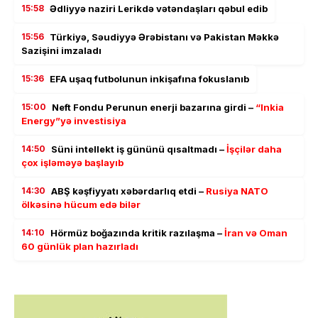
15:58
Ədliyyə naziri Lerikdə vətəndaşları qəbul edib
15:56
Türkiyə, Səudiyyə Ərəbistanı və Pakistan Məkkə
Sazişini imzaladı
15:36
EFA uşaq futbolunun inkişafına fokuslanıb
15:00
Neft Fondu Perunun enerji bazarına girdi –
“Inkia
Energy”yə investisiya
14:50
Süni intellekt iş gününü qısaltmadı –
İşçilər daha
çox işləməyə başlayıb
14:30
ABŞ kəşfiyyatı xəbərdarlıq etdi –
Rusiya NATO
ölkəsinə hücum edə bilər
14:10
Hörmüz boğazında kritik razılaşma –
İran və Oman
60 günlük plan hazırladı