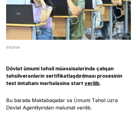
İmtahan
Dövlət ümumi təhsil müəssisələrində çalışan
təhsilverənlərin sertifikatlaşdırılması prosesinin
test imtahanı mərhələsinə start
verilib
.
Bu barədə Məktəbəqədər və Ümumi Təhsil üzrə
Dövlət Agentliyindən məlumat verilib.