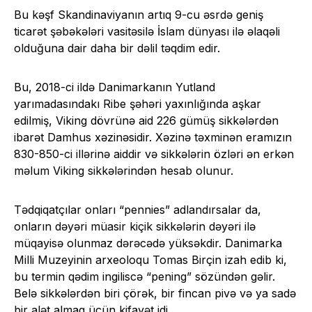
Bu kəşf Skandinaviyanın artıq 9-cu əsrdə geniş
ticarət şəbəkələri vasitəsilə İslam dünyası ilə əlaqəli
olduğuna dair daha bir dəlil təqdim edir.
Bu, 2018-ci ildə Danimarkanın Yutland
yarımadasındakı Ribe şəhəri yaxınlığında aşkar
edilmiş, Viking dövrünə aid 226 gümüş sikkələrdən
ibarət Damhus xəzinəsidir. Xəzinə təxminən eramızın
830-850-ci illərinə aiddir və sikkələrin özləri ən erkən
məlum Viking sikkələrindən hesab olunur.
Tədqiqatçılar onları “pennies” adlandırsalar da,
onların dəyəri müasir kiçik sikkələrin dəyəri ilə
müqayisə olunmaz dərəcədə yüksəkdir. Danimarka
Milli Muzeyinin arxeoloqu Tomas Birçin izah edib ki,
bu termin qədim ingiliscə “pening” sözündən gəlir.
Belə sikkələrdən biri çörək, bir fincan pivə və ya sadə
bir alət almaq üçün kifayət idi.