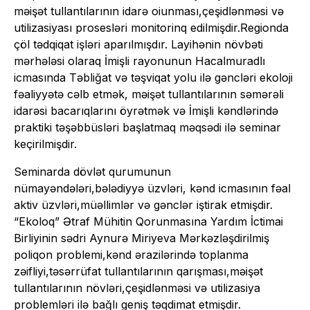
məişət tullantılarının idarə oiunması,çeşidlənməsi və
utilizasiyası prosesləri monitorinq edilmişdir.Regionda
çöl tədqiqat işləri aparılmışdır. Layihənin növbəti
mərhələsi olaraq İmişli rayonunun Hacalmuradlı
icmasında Təbliğat və təşviqat yolu ilə gəncləri ekoloji
fəaliyyətə cəlb etmək, məişət tullantılarının səmərəli
idarəsi bacarıqlarını öyrətmək və İmişli kəndlərində
praktiki təşəbbüsləri başlatmaq məqsədi ilə seminar
keçirilmişdir.
Seminarda dövlət qurumunun
nümayəndələri,bələdiyyə üzvləri, kənd icmasının fəal
aktiv üzvləri,müəllimlər və gənclər iştirak etmişdir.
“Ekoloq” Ətraf Mühitin Qorunmasına Yardım İctimai
Birliyinin sədri Aynurə Miriyeva Mərkəzləşdirilmiş
poliqon problemi,kənd ərazilərində toplanma
zəifliyi,təsərrüfat tullantılarının qarışması,məişət
tullantılarının növləri,çeşidlənməsi və utilizasiya
problemləri ilə bağlı geniş təqdimat etmişdir.