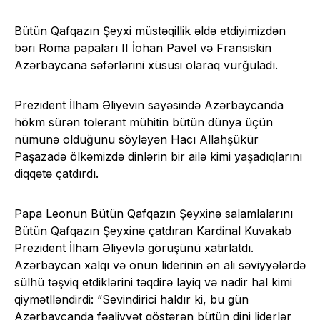
Bütün Qafqazın Şeyxi müstəqillik əldə etdiyimizdən
bəri Roma papaları II İohan Pavel və Fransiskin
Azərbaycana səfərlərini xüsusi olaraq vurğuladı.
Prezident İlham Əliyevin sayəsində Azərbaycanda
hökm sürən tolerant mühitin bütün dünya üçün
nümunə olduğunu söyləyən Hacı Allahşükür
Paşazadə ölkəmizdə dinlərin bir ailə kimi yaşadıqlarını
diqqətə çatdırdı.
Papa Leonun Bütün Qafqazın Şeyxinə salamlalarını
Bütün Qafqazın Şeyxinə çatdıran Kardinal Kuvakab
Prezident İlham Əliyevlə görüşünü xatırlatdı.
Azərbaycan xalqı və onun liderinin ən ali səviyyələrdə
sülhü təşviq etdiklərini təqdirə layiq və nadir hal kimi
qiymətlləndirdi: “Sevindirici haldır ki, bu gün
Azərbaycanda fəaliyyət göstərən bütün dini liderlər