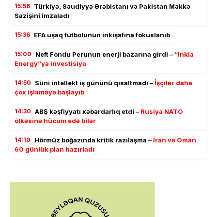
15:56
Türkiyə, Səudiyyə Ərəbistanı və Pakistan Məkkə
Sazişini imzaladı
15:36
EFA uşaq futbolunun inkişafına fokuslanıb
15:00
Neft Fondu Perunun enerji bazarına girdi –
“Inkia
Energy”yə investisiya
14:50
Süni intellekt iş gününü qısaltmadı –
İşçilər daha
çox işləməyə başlayıb
14:30
ABŞ kəşfiyyatı xəbərdarlıq etdi –
Rusiya NATO
ölkəsinə hücum edə bilər
14:10
Hörmüz boğazında kritik razılaşma –
İran və Oman
60 günlük plan hazırladı