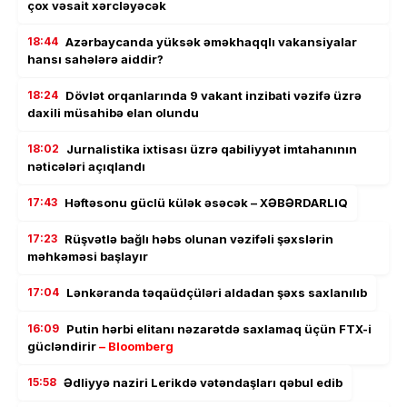
çox vəsait xərcləyəcək
18:44
Azərbaycanda yüksək əməkhaqqlı vakansiyalar
hansı sahələrə aiddir?
18:24
Dövlət orqanlarında 9 vakant inzibati vəzifə üzrə
daxili müsahibə elan olundu
18:02
Jurnalistika ixtisası üzrə qabiliyyət imtahanının
nəticələri açıqlandı
17:43
Həftəsonu güclü külək əsəcək – XƏBƏRDARLIQ
17:23
Rüşvətlə bağlı həbs olunan vəzifəli şəxslərin
məhkəməsi başlayır
17:04
Lənkəranda təqaüdçüləri aldadan şəxs saxlanılıb
16:09
Putin hərbi elitanı nəzarətdə saxlamaq üçün FTX-i
gücləndirir
– Bloomberg
15:58
Ədliyyə naziri Lerikdə vətəndaşları qəbul edib