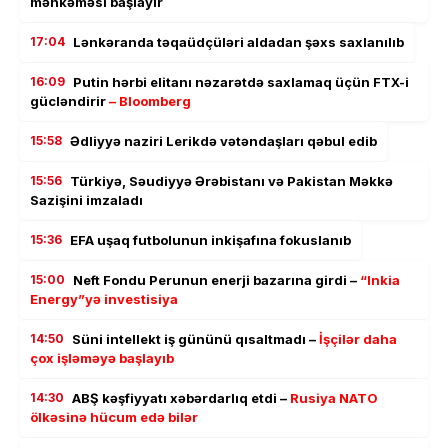
məhkəməsi başlayır
17:04
Lənkəranda təqaüdçüləri aldadan şəxs saxlanılıb
16:09
Putin hərbi elitanı nəzarətdə saxlamaq üçün FTX-i
gücləndirir
– Bloomberg
15:58
Ədliyyə naziri Lerikdə vətəndaşları qəbul edib
15:56
Türkiyə, Səudiyyə Ərəbistanı və Pakistan Məkkə
Sazişini imzaladı
15:36
EFA uşaq futbolunun inkişafına fokuslanıb
15:00
Neft Fondu Perunun enerji bazarına girdi –
“Inkia
Energy”yə investisiya
14:50
Süni intellekt iş gününü qısaltmadı –
İşçilər daha
çox işləməyə başlayıb
14:30
ABŞ kəşfiyyatı xəbərdarlıq etdi –
Rusiya NATO
ölkəsinə hücum edə bilər