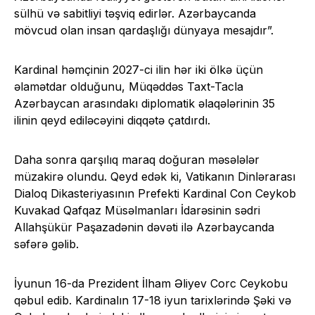
sülhü və sabitliyi təşviq edirlər. Azərbaycanda
mövcud olan insan qardaşlığı dünyaya mesajdır”.
Kardinal həmçinin 2027-ci ilin hər iki ölkə üçün
əlamətdar olduğunu, Müqəddəs Taxt-Tacla
Azərbaycan arasındakı diplomatik əlaqələrinin 35
ilinin qeyd ediləcəyini diqqətə çatdırdı.
Daha sonra qarşılıq maraq doğuran məsələlər
müzakirə olundu. Qeyd edək ki, Vatikanın Dinlərarası
Dialoq Dikasteriyasının Prefekti Kardinal Con Ceykob
Kuvakad Qafqaz Müsəlmanları İdarəsinin sədri
Allahşükür Paşazadənin dəvəti ilə Azərbaycanda
səfərə gəlib.
İyunun 16-da Prezident İlham Əliyev Corc Ceykobu
qəbul edib. Kardinalın 17-18 iyun tarixlərində Şəki və