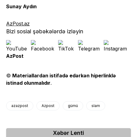
Sunay Aydın
AzPost.az
Bizi sosial şəbəkələrdə izləyin
AzPost
©
Materiallardan istifadə edərkən hiperlinklə
istinad olunmalıdır
.
azazpost
Azpost
gümü
slam
Xəbər Lenti