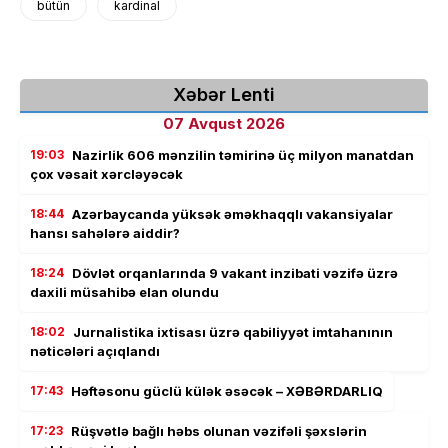
bütün
kardinal
Xəbər Lenti
07 Avqust 2026
19:03
Nazirlik 606 mənzilin təmirinə üç milyon manatdan
çox vəsait xərcləyəcək
18:44
Azərbaycanda yüksək əməkhaqqlı vakansiyalar
hansı sahələrə aiddir?
18:24
Dövlət orqanlarında 9 vakant inzibati vəzifə üzrə
daxili müsahibə elan olundu
18:02
Jurnalistika ixtisası üzrə qabiliyyət imtahanının
nəticələri açıqlandı
17:43
Həftəsonu güclü külək əsəcək – XƏBƏRDARLIQ
17:23
Rüşvətlə bağlı həbs olunan vəzifəli şəxslərin