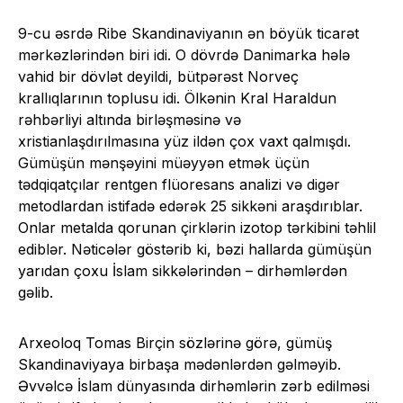
9-cu əsrdə Ribe Skandinaviyanın ən böyük ticarət
mərkəzlərindən biri idi. O dövrdə Danimarka hələ
vahid bir dövlət deyildi, bütpərəst Norveç
krallıqlarının toplusu idi. Ölkənin Kral Haraldun
rəhbərliyi altında birləşməsinə və
xristianlaşdırılmasına yüz ildən çox vaxt qalmışdı.
Gümüşün mənşəyini müəyyən etmək üçün
tədqiqatçılar rentgen flüoresans analizi və digər
metodlardan istifadə edərək 25 sikkəni araşdırıblar.
Onlar metalda qorunan çirklərin izotop tərkibini təhlil
ediblər. Nəticələr göstərib ki, bəzi hallarda gümüşün
yarıdan çoxu İslam sikkələrindən – dirhəmlərdən
gəlib.
Arxeoloq Tomas Birçin sözlərinə görə, gümüş
Skandinaviyaya birbaşa mədənlərdən gəlməyib.
Əvvəlcə İslam dünyasında dirhəmlərin zərb edilməsi