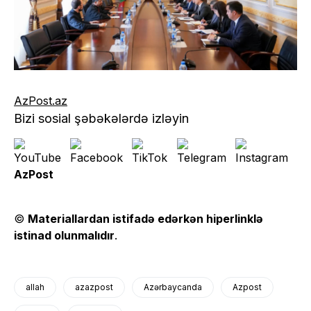
AzPost.az
Bizi sosial şəbəkələrdə izləyin
AzPost
©
Materiallardan istifadə edərkən hiperlinklə
istinad olunmalıdır
.
allah
azazpost
Azərbaycanda
Azpost