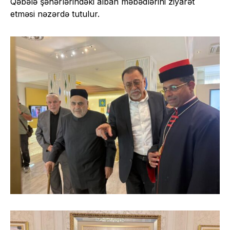
Qəbələ şəhərlərindəki alban məbədlərini ziyarət
etməsi nəzərdə tutulur.