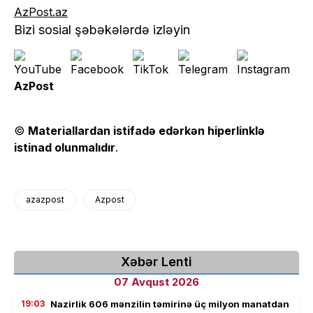
AzPost.az
Bizi sosial şəbəkələrdə izləyin
AzPost
©
Materiallardan istifadə edərkən hiperlinklə
istinad olunmalıdır
.
azazpost
Azpost
Xəbər Lenti
07 Avqust 2026
19:03
Nazirlik 606 mənzilin təmirinə üç milyon manatdan