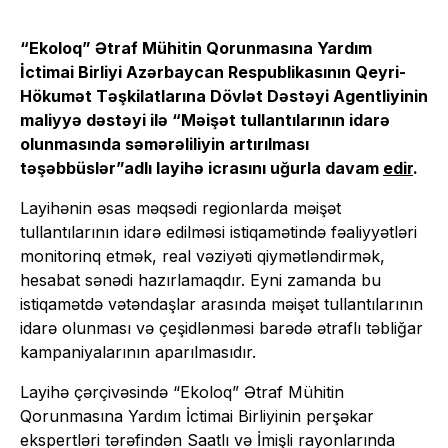
“Ekoloq” Ətraf Mühitin Qorunmasına Yardım
İctimai Birliyi Azərbaycan Respublikasının Qeyri-
Hökumət Təşkilatlarına Dövlət Dəstəyi Agentliyinin
maliyyə dəstəyi ilə “Məişət tullantılarının idarə
olunmasında səmərəliliyin artırılması
təşəbbüslər”adlı layihə icrasını uğurla davam
edir
.
Layihənin əsas məqsədi regionlarda məişət
tullantılarının idarə edilməsi istiqamətində fəaliyyətləri
monitorinq etmək, real vəziyəti qiymətləndirmək,
hesabat sənədi hazırlamaqdır. Eyni zamanda bu
istiqamətdə vətəndaşlar arasında məişət tullantılarının
idarə olunması və çeşidlənməsi barədə ətraflı təbliğar
kampaniyalarının aparılmasıdır.
Layihə çərçivəsində “Ekoloq” Ətraf Mühitin
Qorunmasına Yardım İctimai Birliyinin perşəkar
ekspertləri tərəfindən Saatlı və İmişli rayonlarında