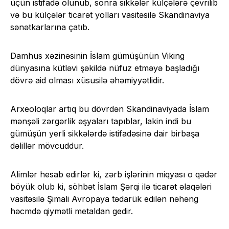
üçün istifadə olunub, sonra sikkələr külçələrə çevrilib
və bu külçələr ticarət yolları vasitəsilə Skandinaviya
sənətkarlarına çatıb.
Damhus xəzinəsinin İslam gümüşünün Viking
dünyasına kütləvi şəkildə nüfuz etməyə başladığı
dövrə aid olması xüsusilə əhəmiyyətlidir.
Arxeoloqlar artıq bu dövrdən Skandinaviyada İslam
mənşəli zərgərlik əşyaları tapıblar, lakin indi bu
gümüşün yerli sikkələrdə istifadəsinə dair birbaşa
dəlillər mövcuddur.
Alimlər hesab edirlər ki, zərb işlərinin miqyası o qədər
böyük olub ki, söhbət İslam Şərqi ilə ticarət əlaqələri
vasitəsilə Şimali Avropaya tədarük edilən nəhəng
həcmdə qiymətli metaldan gedir.