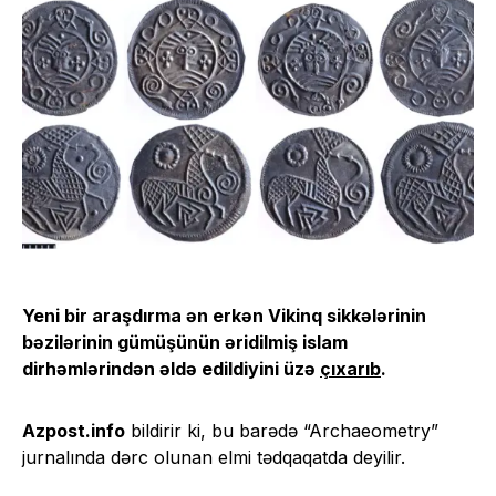
Yeni bir araşdırma ən erkən Vikinq sikkələrinin
bəzilərinin gümüşünün əridilmiş islam
dirhəmlərindən əldə edildiyini üzə
çıxarıb
.
Azpost.info
bildirir ki, bu barədə “Archaeometry”
jurnalında dərc olunan elmi tədqaqatda deyilir.