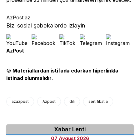
prosesində 23 mindən çox təhsilverən iştirak edəcək.
AzPost.az
Bizi sosial şəbəkələrdə izləyin
AzPost
©
Materiallardan istifadə edərkən hiperlinklə
istinad olunmalıdır
.
azazpost
Azpost
dili
sertifikatla
Xəbər Lenti
07 Avqust 2026