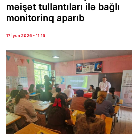
məişət tullantıları ilə bağlı
monitorinq aparıb
17 İyun 2026 - 11:15