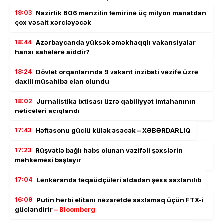
19:03
Nazirlik 606 mənzilin təmirinə üç milyon manatdan
çox vəsait xərcləyəcək
18:44
Azərbaycanda yüksək əməkhaqqlı vakansiyalar
hansı sahələrə aiddir?
18:24
Dövlət orqanlarında 9 vakant inzibati vəzifə üzrə
daxili müsahibə elan olundu
18:02
Jurnalistika ixtisası üzrə qabiliyyət imtahanının
nəticələri açıqlandı
17:43
Həftəsonu güclü külək əsəcək – XƏBƏRDARLIQ
17:23
Rüşvətlə bağlı həbs olunan vəzifəli şəxslərin
məhkəməsi başlayır
17:04
Lənkəranda təqaüdçüləri aldadan şəxs saxlanılıb
16:09
Putin hərbi elitanı nəzarətdə saxlamaq üçün FTX-i
gücləndirir
– Bloomberg