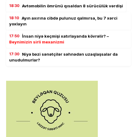
18:30
Avtomobilin ömrünü qısaldan 8 sürücülük vərdişi
18:10
Ayın axırına cibdə pulunuz qalmırsa, bu 7 xərci
yoxlayın
17:50
İnsan niyə keçmişi xatırlayanda kövrəlir? –
Beynimizin sirli mexanizmi
17:30
Niyə bəzi sənətçilər səhnədən uzaqlaşsalar da
unudulmurlar?