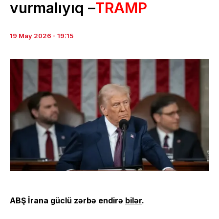
vurmalıyıq –
TRAMP
19 May 2026 - 19:15
ABŞ İrana güclü zərbə endirə
bilər
.