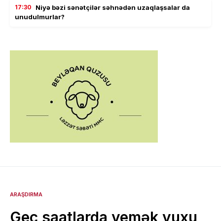
17:30
Niyə bəzi sənətçilər səhnədən uzaqlaşsalar da
unudulmurlar?
ARAŞDIRMA
Gec saatlarda yemək yuxu