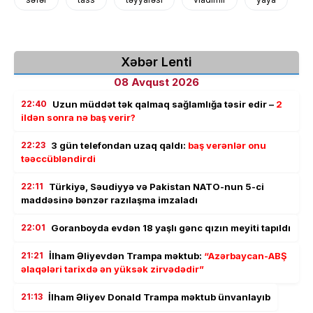
Xəbər Lenti
08 Avqust 2026
22:40
Uzun müddət tək qalmaq sağlamlığa təsir edir –
2
ildən sonra nə baş verir?
22:23
3 gün telefondan uzaq qaldı:
baş verənlər onu
təəccübləndirdi
22:11
Türkiyə, Səudiyyə və Pakistan NATO-nun 5-ci
maddəsinə bənzər razılaşma imzaladı
22:01
Goranboyda evdən 18 yaşlı gənc qızın meyiti tapıldı
21:21
İlham Əliyevdən Trampa məktub:
“Azərbaycan-ABŞ
əlaqələri tarixdə ən yüksək zirvədədir”
21:13
İlham Əliyev Donald Trampa məktub ünvanlayıb