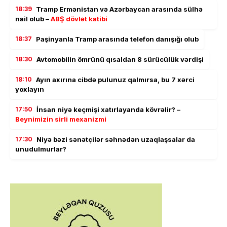
18:39
Tramp Ermənistan və Azərbaycan arasında sülhə
nail olub –
ABŞ dövlət katibi
18:37
Paşinyanla Tramp arasında telefon danışığı olub
18:30
Avtomobilin ömrünü qısaldan 8 sürücülük vərdişi
18:10
Ayın axırına cibdə pulunuz qalmırsa, bu 7 xərci
yoxlayın
17:50
İnsan niyə keçmişi xatırlayanda kövrəlir? –
Beynimizin sirli mexanizmi
17:30
Niyə bəzi sənətçilər səhnədən uzaqlaşsalar da
unudulmurlar?