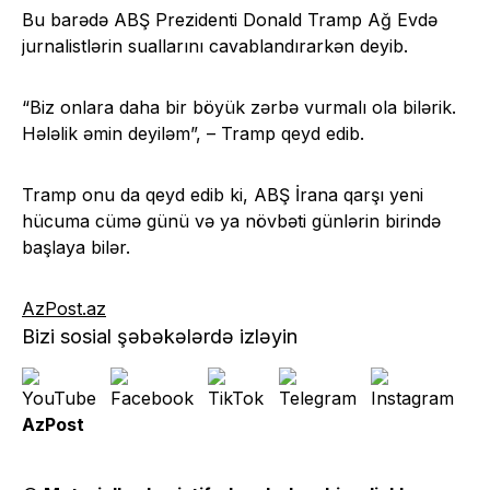
Bu barədə ABŞ Prezidenti Donald Tramp Ağ Evdə
jurnalistlərin suallarını cavablandırarkən deyib.
“Biz onlara daha bir böyük zərbə vurmalı ola bilərik.
Hələlik əmin deyiləm”, – Tramp qeyd edib.
Tramp onu da qeyd edib ki, ABŞ İrana qarşı yeni
hücuma cümə günü və ya növbəti günlərin birində
başlaya bilər.
AzPost.az
Bizi sosial şəbəkələrdə izləyin
AzPost