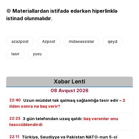
©
Materiallardan istifadə edərkən hiperlinklə
istinad olunmalıdır
.
azazpost
Azpost
mütəxəssislər
qeyd
təsir
yuxu
Xəbər Lenti
08 Avqust 2026
22:40
Uzun müddət tək qalmaq sağlamlığa təsir edir –
2
ildən sonra nə baş verir?
22:23
3 gün telefondan uzaq qaldı:
baş verənlər onu
təəccübləndirdi
22:11
Türkiyə, Səudiyyə və Pakistan NATO-nun 5-ci