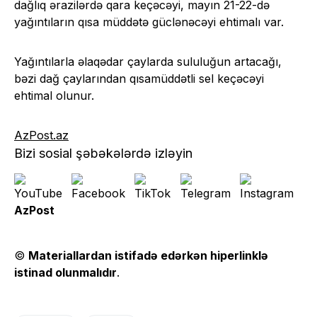
dağlıq ərazilərdə qara keçəcəyi, mayın 21-22-də
yağıntıların qısa müddətə güclənəcəyi ehtimalı var.
Yağıntılarla əlaqədar çaylarda sululuğun artacağı,
bəzi dağ çaylarından qısamüddətli sel keçəcəyi
ehtimal olunur.
AzPost.az
Bizi sosial şəbəkələrdə izləyin
AzPost
©
Materiallardan istifadə edərkən hiperlinklə
istinad olunmalıdır
.