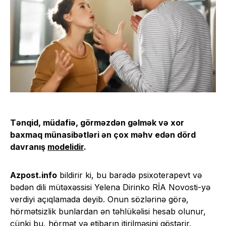
Tənqid, müdafiə, görməzdən gəlmək və xor
baxmaq münasibətləri ən çox məhv edən dörd
davranış
modelidir
.
Azpost.info
bildirir ki, bu barədə psixoterapevt və
bədən dili mütəxəssisi Yelena Dirinko RİA Novosti-yə
verdiyi açıqlamada deyib. Onun sözlərinə görə,
hörmətsizlik bunlardan ən təhlükəlisi hesab olunur,
çünki bu, hörmət və etibarın itirilməsini göstərir.