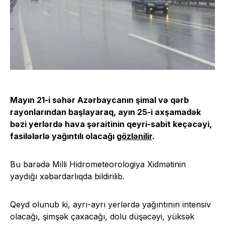
Mayın 21-i səhər Azərbaycanın şimal və qərb
rayonlarından başlayaraq, ayın 25-i axşamadək
bəzi yerlərdə hava şəraitinin qeyri-sabit keçəcəyi,
fasilələrlə yağıntılı olacağı
gözlənilir
.
Bu barədə Milli Hidrometeorologiya Xidmətinin
yaydığı xəbərdarlıqda bildirilib.
Qeyd olunub ki, ayrı-ayrı yerlərdə yağıntının intensiv
olacağı, şimşək çaxacağı, dolu düşəcəyi, yüksək