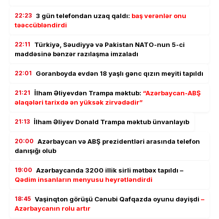
22:23
3 gün telefondan uzaq qaldı:
baş verənlər onu
təəccübləndirdi
22:11
Türkiyə, Səudiyyə və Pakistan NATO-nun 5-ci
maddəsinə bənzər razılaşma imzaladı
22:01
Goranboyda evdən 18 yaşlı gənc qızın meyiti tapıldı
21:21
İlham Əliyevdən Trampa məktub:
“Azərbaycan-ABŞ
əlaqələri tarixdə ən yüksək zirvədədir”
21:13
İlham Əliyev Donald Trampa məktub ünvanlayıb
20:00
Azərbaycan və ABŞ prezidentləri arasında telefon
danışığı olub
19:00
Azərbaycanda 3200 illik sirli mətbəx tapıldı –
Qədim insanların menyusu heyrətləndirdi
18:45
Vaşinqton görüşü Cənubi Qafqazda oyunu dəyişdi
–
Azərbaycanın rolu artır