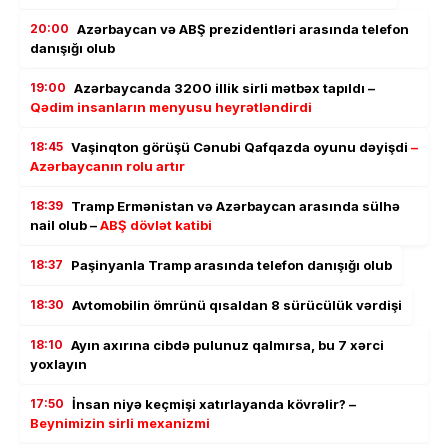
20:00
Azərbaycan və ABŞ prezidentləri arasında telefon
danışığı olub
19:00
Azərbaycanda 3200 illik sirli mətbəx tapıldı –
Qədim insanların menyusu heyrətləndirdi
18:45
Vaşinqton görüşü Cənubi Qafqazda oyunu dəyişdi
–
Azərbaycanın rolu artır
18:39
Tramp Ermənistan və Azərbaycan arasında sülhə
nail olub –
ABŞ dövlət katibi
18:37
Paşinyanla Tramp arasında telefon danışığı olub
18:30
Avtomobilin ömrünü qısaldan 8 sürücülük vərdişi
18:10
Ayın axırına cibdə pulunuz qalmırsa, bu 7 xərci
yoxlayın
17:50
İnsan niyə keçmişi xatırlayanda kövrəlir? –
Beynimizin sirli mexanizmi