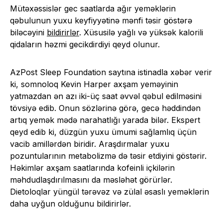
Mütəxəssislər gec saatlarda ağır yeməklərin
qəbulunun yuxu keyfiyyətinə mənfi təsir göstərə
biləcəyini
bildirirlər
. Xüsusilə yağlı və yüksək kalorili
qidaların həzmi gecikdirdiyi qeyd olunur.
AzPost Sleep Foundation saytına istinadla xəbər verir
ki, somnoloq Kevin Harper axşam yeməyinin
yatmazdan ən azı iki-üç saat əvvəl qəbul edilməsini
tövsiyə edib. Onun sözlərinə görə, gecə həddindən
artıq yemək mədə narahatlığı yarada bilər. Ekspert
qeyd edib ki, düzgün yuxu ümumi sağlamlıq üçün
vacib amillərdən biridir. Araşdırmalar yuxu
pozuntularının metabolizmə də təsir etdiyini göstərir.
Həkimlər axşam saatlarında kofeinli içkilərin
məhdudlaşdırılmasını da məsləhət görürlər.
Dietoloqlar yüngül tərəvəz və zülal əsaslı yeməklərin
daha uyğun olduğunu bildirirlər.