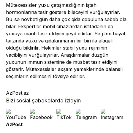
Mütəxəssislər yuxu çatışmazlığının iştah
hormonlarına təsir göstərə biləcəyini vurğulayırlar.
Bu isə növbəti gün daha çox qida qəbuluna səbəb ola
bilər. Ekspertlər mobil cihazlardan istifadənin də
yuxuya mənfi təsir etdiyini qeyd edirlər. Sağlam həyat
tərzində yuxu və qidalanmanın bir-biri ilə əlaqəli
olduğu bildirilir. Həkimlər stabil yuxu rejiminin
vacibliyini vurğulayırlar. Araşdırmalar düzgün
yuxunun immun sisteminə də müsbət təsir etdiyini
göstərir. Mütəxəssislər axşam yeməklərində balanslı
seçimlərin edilməsini tövsiyə edirlər.
AzPost.az
Bizi sosial şəbəkələrdə izləyin
AzPost