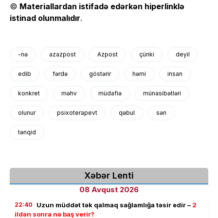
©
Materiallardan istifadə edərkən hiperlinklə
istinad olunmalıdır
.
-nə
azazpost
Azpost
çünki
deyil
edib
fərdə
göstərir
həmi
insan
konkret
məhv
müdafiə
münasibətləri
olunur
psixoterapevt
qəbul
sən
tənqid
Xəbər Lenti
08 Avqust 2026
22:40
Uzun müddət tək qalmaq sağlamlığa təsir edir –
2
ildən sonra nə baş verir?