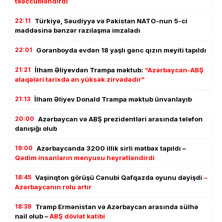
təəccübləndirdi
22:11
Türkiyə, Səudiyyə və Pakistan NATO-nun 5-ci
maddəsinə bənzər razılaşma imzaladı
22:01
Goranboyda evdən 18 yaşlı gənc qızın meyiti tapıldı
21:21
İlham Əliyevdən Trampa məktub:
“Azərbaycan-ABŞ
əlaqələri tarixdə ən yüksək zirvədədir”
21:13
İlham Əliyev Donald Trampa məktub ünvanlayıb
20:00
Azərbaycan və ABŞ prezidentləri arasında telefon
danışığı olub
19:00
Azərbaycanda 3200 illik sirli mətbəx tapıldı –
Qədim insanların menyusu heyrətləndirdi
18:45
Vaşinqton görüşü Cənubi Qafqazda oyunu dəyişdi
–
Azərbaycanın rolu artır
18:39
Tramp Ermənistan və Azərbaycan arasında sülhə
nail olub –
ABŞ dövlət katibi