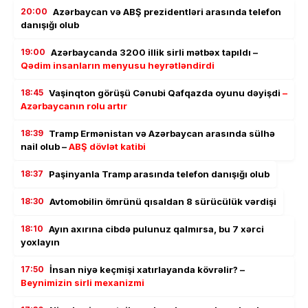
20:00
Azərbaycan və ABŞ prezidentləri arasında telefon
danışığı olub
19:00
Azərbaycanda 3200 illik sirli mətbəx tapıldı –
Qədim insanların menyusu heyrətləndirdi
18:45
Vaşinqton görüşü Cənubi Qafqazda oyunu dəyişdi
–
Azərbaycanın rolu artır
18:39
Tramp Ermənistan və Azərbaycan arasında sülhə
nail olub –
ABŞ dövlət katibi
18:37
Paşinyanla Tramp arasında telefon danışığı olub
18:30
Avtomobilin ömrünü qısaldan 8 sürücülük vərdişi
18:10
Ayın axırına cibdə pulunuz qalmırsa, bu 7 xərci
yoxlayın
17:50
İnsan niyə keçmişi xatırlayanda kövrəlir? –
Beynimizin sirli mexanizmi