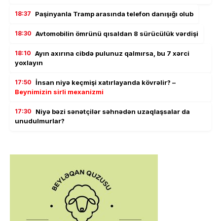
18:37
Paşinyanla Tramp arasında telefon danışığı olub
18:30
Avtomobilin ömrünü qısaldan 8 sürücülük vərdişi
18:10
Ayın axırına cibdə pulunuz qalmırsa, bu 7 xərci
yoxlayın
17:50
İnsan niyə keçmişi xatırlayanda kövrəlir? –
Beynimizin sirli mexanizmi
17:30
Niyə bəzi sənətçilər səhnədən uzaqlaşsalar da
unudulmurlar?