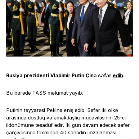
Rusiya prezidenti Vladimir Putin Çinə səfər
edib
.
Bu barədə TASS məlumat yayıb.
Putinin təyyarəsi Pekinə eniş edib. Səfər iki ölkə
arasında dostluq və əməkdaşlıq müqaviləsinin 25-ci
ildönümünə təsadüf edir. İki gün davam edəcək səfər
çərçivəsində təxminən 40 sənədin imzalanması