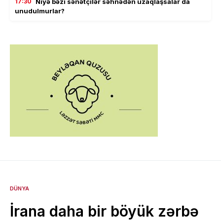
17:30
Niyə bəzi sənətçilər səhnədən uzaqlaşsalar da
unudulmurlar?
DÜNYA
İrana daha bir böyük zərbə