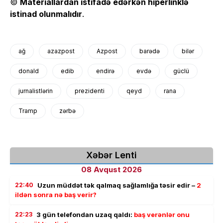
©
Materiallardan istifadə edərkən hiperlinklə
istinad olunmalıdır
.
ağ
azazpost
Azpost
barədə
bilər
donald
edib
endirə
evdə
güclü
jurnalistlərin
prezidenti
qeyd
rana
Tramp
zərbə
Xəbər Lenti
08 Avqust 2026
22:40
Uzun müddət tək qalmaq sağlamlığa təsir edir –
2
ildən sonra nə baş verir?
22:23
3 gün telefondan uzaq qaldı:
baş verənlər onu