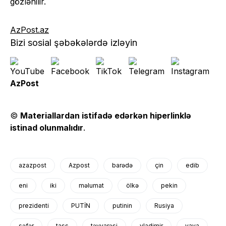
gözlənilir.
AzPost.az
Bizi sosial şəbəkələrdə izləyin
AzPost
©
Materiallardan istifadə edərkən hiperlinklə
istinad olunmalıdır
.
azazpost
Azpost
barədə
çin
edib
eni
iki
məlumat
ölkə
pekin
prezidenti
PUTİN
putinin
Rusiya
səfər
tass
təyyarəsi
vladimir
yaya