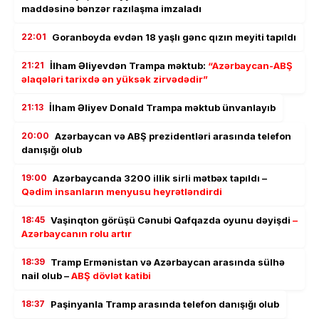
maddəsinə bənzər razılaşma imzaladı
22:01
Goranboyda evdən 18 yaşlı gənc qızın meyiti tapıldı
21:21
İlham Əliyevdən Trampa məktub:
“Azərbaycan-ABŞ
əlaqələri tarixdə ən yüksək zirvədədir”
21:13
İlham Əliyev Donald Trampa məktub ünvanlayıb
20:00
Azərbaycan və ABŞ prezidentləri arasında telefon
danışığı olub
19:00
Azərbaycanda 3200 illik sirli mətbəx tapıldı –
Qədim insanların menyusu heyrətləndirdi
18:45
Vaşinqton görüşü Cənubi Qafqazda oyunu dəyişdi
–
Azərbaycanın rolu artır
18:39
Tramp Ermənistan və Azərbaycan arasında sülhə
nail olub –
ABŞ dövlət katibi
18:37
Paşinyanla Tramp arasında telefon danışığı olub