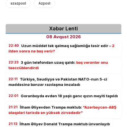
azazpost
Azpost
Xəbər Lenti
08 Avqust 2026
22:40
Uzun müddət tək qalmaq sağlamlığa təsir edir –
2
ildən sonra nə baş verir?
22:23
3 gün telefondan uzaq qaldı:
baş verənlər onu
təəccübləndirdi
22:11
Türkiyə, Səudiyyə və Pakistan NATO-nun 5-ci
maddəsinə bənzər razılaşma imzaladı
22:01
Goranboyda evdən 18 yaşlı gənc qızın meyiti tapıldı
21:21
İlham Əliyevdən Trampa məktub:
“Azərbaycan-ABŞ
əlaqələri tarixdə ən yüksək zirvədədir”
21:13
İlham Əliyev Donald Trampa məktub ünvanlayıb