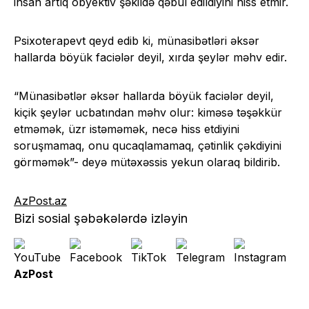
insan artıq obyektiv şəkildə qəbul edildiyini hiss etmir.
Psixoterapevt qeyd edib ki, münasibətləri əksər
hallarda böyük faciələr deyil, xırda şeylər məhv edir.
“Münasibətlər əksər hallarda böyük faciələr deyil,
kiçik şeylər ucbatından məhv olur: kiməsə təşəkkür
etməmək, üzr istəməmək, necə hiss etdiyini
soruşmamaq, onu qucaqlamamaq, çətinlik çəkdiyini
görməmək”- deyə mütəxəssis yekun olaraq bildirib.
AzPost.az
Bizi sosial şəbəkələrdə izləyin
AzPost