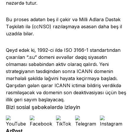
nəzərdə tutur.
Bu proses adətən beş il çəkir və Milli Adlara Dəstək
Təşkilatı ilə (ccNSO) razılaşmaya əsasən daha beş il
uzadıla bilər.
Qeyd edək ki, 1992-ci ildə ISO 3166-1 standartından
çıxarılan “.su” domeni əvvəllər dəqiq siyasətin
olmaması səbəbindən aktiv olaraq qalırdı. Yeni
strategiyanın təsdiqindən sonra ICANN domenin
mərhələli şəkildə ləğvini həyata keçirməyə başladı.
Qarşıdan gələn qərar ICANN ictimai bildiriş verdikdə
rəsmiləşəcək və domenin son deaktivasiyası üçün beş
illik geri sayım başlayacaq.
Bizi sosial şəbəkələrdə izləyin
AzPost