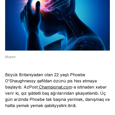
Miqren
Böyük Britaniyadan olan 22 yaşlı Phoebe
O’Shaughnessy qəfildən özünü pis hiss etməyə
başlayıb. AzPost
Championat.com
-a istinadən xəbər
verir ki, qız şiddətli baş ağrılarından şikayətlənib. Üç
gün ərzində Phoebe tək başına yerimək, danışmaq və
hətta yemək yemək qabiliyyətini itirdi.