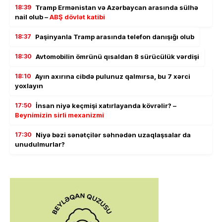
18:39
Tramp Ermənistan və Azərbaycan arasında sülhə
nail olub –
ABŞ dövlət katibi
18:37
Paşinyanla Tramp arasında telefon danışığı olub
18:30
Avtomobilin ömrünü qısaldan 8 sürücülük vərdişi
18:10
Ayın axırına cibdə pulunuz qalmırsa, bu 7 xərci
yoxlayın
17:50
İnsan niyə keçmişi xatırlayanda kövrəlir? –
Beynimizin sirli mexanizmi
17:30
Niyə bəzi sənətçilər səhnədən uzaqlaşsalar da
unudulmurlar?