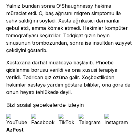
Yalnız bundan sonra O’Shaughnessy həkimə
müraciət etdi. O, baş ağrısını miqren simptomu ilə
səhv saldığını söylədi. Xəstə ağrıkəsici dərmanlar
qəbul etdi, amma kömək etmədi. Həkimlər kompüter
tomoqrafiyası keçirdilər. Tədqiqat qızın beyin
sinusunun trombozundan, sonra isə insultdan əziyyət
çəkdiyini göstərib.
Xəstəxana dərhal müalicəyə başlayıb. Phoebe
qidalanma borusu verildi və ona xüsusi terapiya
verildi. Tədricən qız özünə gəlir. Xoşbəxtlikdən
həkimlər xəstəyə yardım göstərə biliblər, ona görə də
onun həyatı təhlükədə deyil.
Bizi sosial şəbəkələrdə izləyin
AzPost