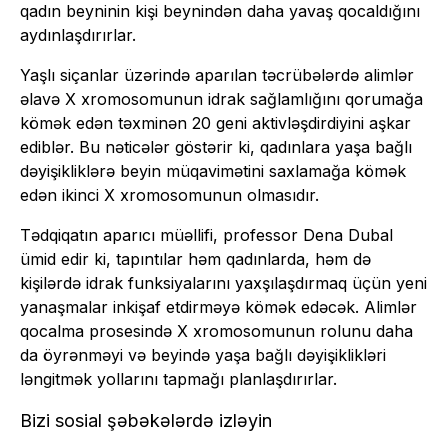
qadın beyninin kişi beynindən daha yavaş qocaldığını
aydınlaşdırırlar.
Yaşlı siçanlar üzərində aparılan təcrübələrdə alimlər
əlavə X xromosomunun idrak sağlamlığını qorumağa
kömək edən təxminən 20 geni aktivləşdirdiyini aşkar
ediblər. Bu nəticələr göstərir ki, qadınlara yaşa bağlı
dəyişikliklərə beyin müqavimətini saxlamağa kömək
edən ikinci X xromosomunun olmasıdır.
Tədqiqatın aparıcı müəllifi, professor Dena Dubal
ümid edir ki, tapıntılar həm qadınlarda, həm də
kişilərdə idrak funksiyalarını yaxşılaşdırmaq üçün yeni
yanaşmalar inkişaf etdirməyə kömək edəcək. Alimlər
qocalma prosesində X xromosomunun rolunu daha
da öyrənməyi və beyində yaşa bağlı dəyişiklikləri
ləngitmək yollarını tapmağı planlaşdırırlar.
Bizi sosial şəbəkələrdə izləyin