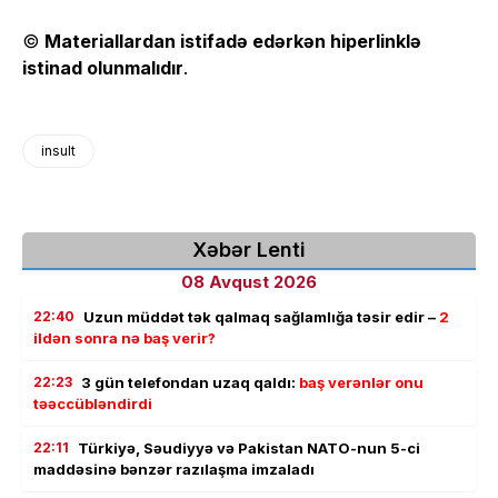
©
Materiallardan istifadə edərkən hiperlinklə
istinad olunmalıdır
.
insult
Xəbər Lenti
08 Avqust 2026
22:40
Uzun müddət tək qalmaq sağlamlığa təsir edir –
2
ildən sonra nə baş verir?
22:23
3 gün telefondan uzaq qaldı:
baş verənlər onu
təəccübləndirdi
22:11
Türkiyə, Səudiyyə və Pakistan NATO-nun 5-ci
maddəsinə bənzər razılaşma imzaladı