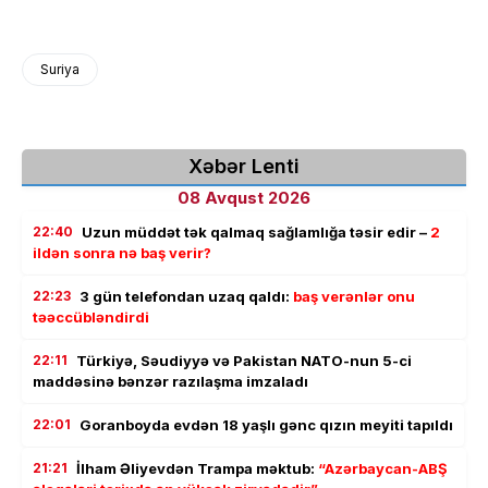
Suriya
Xəbər Lenti
08 Avqust 2026
22:40
Uzun müddət tək qalmaq sağlamlığa təsir edir –
2
ildən sonra nə baş verir?
22:23
3 gün telefondan uzaq qaldı:
baş verənlər onu
təəccübləndirdi
22:11
Türkiyə, Səudiyyə və Pakistan NATO-nun 5-ci
maddəsinə bənzər razılaşma imzaladı
22:01
Goranboyda evdən 18 yaşlı gənc qızın meyiti tapıldı
21:21
İlham Əliyevdən Trampa məktub:
“Azərbaycan-ABŞ