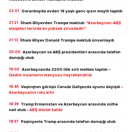
22:01
Goranboyda evdən 18 yaşlı gənc qızın meyiti tapıldı
21:21
İlham Əliyevdən Trampa məktub:
“Azərbaycan-ABŞ
əlaqələri tarixdə ən yüksək zirvədədir”
21:13
İlham Əliyev Donald Trampa məktub ünvanlayıb
20:00
Azərbaycan və ABŞ prezidentləri arasında telefon
danışığı olub
19:00
Azərbaycanda 3200 illik sirli mətbəx tapıldı –
Qədim insanların menyusu heyrətləndirdi
18:45
Vaşinqton görüşü Cənubi Qafqazda oyunu dəyişdi
–
Azərbaycanın rolu artır
18:39
Tramp Ermənistan və Azərbaycan arasında sülhə
nail olub –
ABŞ dövlət katibi
18:37
Paşinyanla Tramp arasında telefon danışığı olub