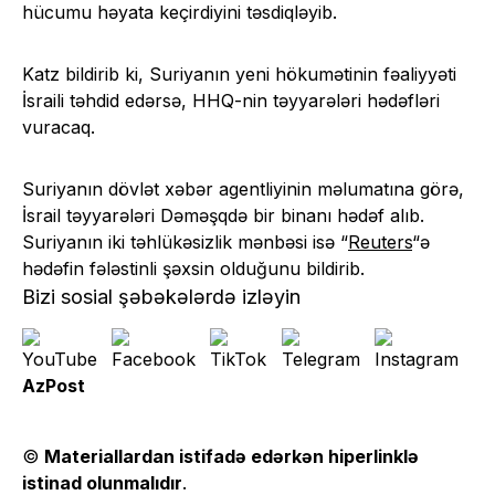
hücumu həyata keçirdiyini təsdiqləyib.
Katz bildirib ki, Suriyanın yeni hökumətinin fəaliyyəti
İsraili təhdid edərsə, HHQ-nin təyyarələri hədəfləri
vuracaq.
Suriyanın dövlət xəbər agentliyinin məlumatına görə,
İsrail təyyarələri Dəməşqdə bir binanı hədəf alıb.
Suriyanın iki təhlükəsizlik mənbəsi isə “
Reuters
“ə
hədəfin fələstinli şəxsin olduğunu bildirib.
Bizi sosial şəbəkələrdə izləyin
AzPost
©
Materiallardan istifadə edərkən hiperlinklə
istinad olunmalıdır
.