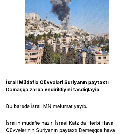
İsrail Müdafiə Qüvvələri Suriyanın paytaxtı
Dəməşqə zərbə endirildiyini təsdiqləyib.
Bu barədə İsrail MN məlumat yayıb.
İsrailin müdafiə naziri İsrael Katz da Hərbi Hava
Qüvvələrinin Suriyanın paytaxtı Dəməşqdə hava