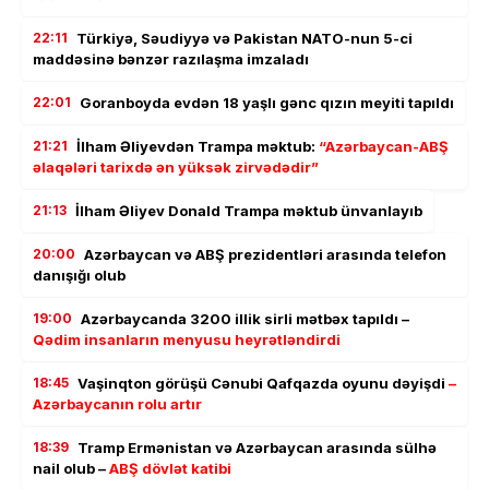
22:11
Türkiyə, Səudiyyə və Pakistan NATO-nun 5-ci
maddəsinə bənzər razılaşma imzaladı
22:01
Goranboyda evdən 18 yaşlı gənc qızın meyiti tapıldı
21:21
İlham Əliyevdən Trampa məktub:
“Azərbaycan-ABŞ
əlaqələri tarixdə ən yüksək zirvədədir”
21:13
İlham Əliyev Donald Trampa məktub ünvanlayıb
20:00
Azərbaycan və ABŞ prezidentləri arasında telefon
danışığı olub
19:00
Azərbaycanda 3200 illik sirli mətbəx tapıldı –
Qədim insanların menyusu heyrətləndirdi
18:45
Vaşinqton görüşü Cənubi Qafqazda oyunu dəyişdi
–
Azərbaycanın rolu artır
18:39
Tramp Ermənistan və Azərbaycan arasında sülhə
nail olub –
ABŞ dövlət katibi