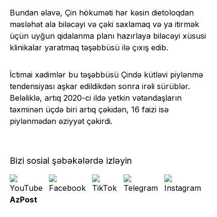
Bundan əlavə, Çin hökuməti hər kəsin dietoloqdan
məsləhət ala biləcəyi və çəki saxlamaq və ya itirmək
üçün uyğun qidalanma planı hazırlaya biləcəyi xüsusi
klinikalar yaratmaq təşəbbüsü ilə çıxış edib.
İctimai xadimlər bu təşəbbüsü Çində kütləvi piylənmə
tendensiyası aşkar edildikdən sonra irəli sürüblər.
Beləliklə, artıq 2020-ci ildə yetkin vətəndaşların
təxminən üçdə biri artıq çəkidən, 16 faizi isə
piylənmədən əziyyət çəkirdi.
Bizi sosial şəbəkələrdə izləyin
AzPost