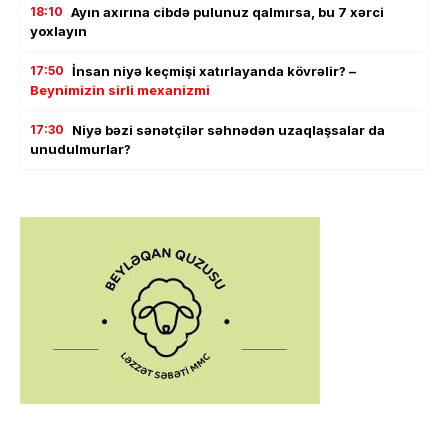
18:10
Ayın axırına cibdə pulunuz qalmırsa, bu 7 xərci
yoxlayın
17:50
İnsan niyə keçmişi xatırlayanda kövrəlir? –
Beynimizin sirli mexanizmi
17:30
Niyə bəzi sənətçilər səhnədən uzaqlaşsalar da
unudulmurlar?