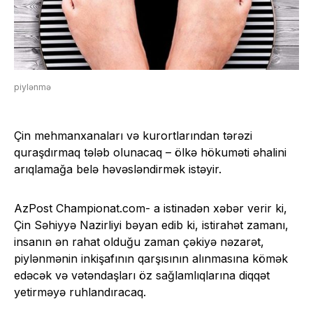
piylənmə
Çin mehmanxanaları və kurortlarından tərəzi
quraşdırmaq tələb olunacaq – ölkə hökuməti əhalini
arıqlamağa belə həvəsləndirmək istəyir.
AzPost
Championat.com-
a istinadən xəbər verir ki,
Çin Səhiyyə Nazirliyi bəyan edib ki, istirahət zamanı,
insanın ən rahat olduğu zaman çəkiyə nəzarət,
piylənmənin inkişafının qarşısının alınmasına kömək
edəcək və vətəndaşları öz sağlamlıqlarına diqqət
yetirməyə ruhlandıracaq.