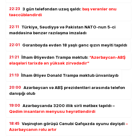
22:23
3 gün telefondan uzaq qaldı:
baş verənlər onu
təəccübləndirdi
22:11
Türkiyə, Səudiyyə və Pakistan NATO-nun 5-ci
maddəsinə bənzər razılaşma imzaladı
22:01
Goranboyda evdən 18 yaşlı gənc qızın meyiti tapıldı
21:21
İlham Əliyevdən Trampa məktub:
“Azərbaycan-ABŞ
əlaqələri tarixdə ən yüksək zirvədədir”
21:13
İlham Əliyev Donald Trampa məktub ünvanlayıb
20:00
Azərbaycan və ABŞ prezidentləri arasında telefon
danışığı olub
19:00
Azərbaycanda 3200 illik sirli mətbəx tapıldı –
Qədim insanların menyusu heyrətləndirdi
18:45
Vaşinqton görüşü Cənubi Qafqazda oyunu dəyişdi
–
Azərbaycanın rolu artır