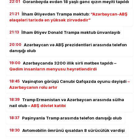
22:01
Goranboyda evdən 18 yaşlı gənc qızın meyiti tapıldı
21:21
İlham Əliyevdən Trampa məktub:
“Azərbaycan-ABŞ
əlaqələri tarixdə ən yüksək zirvədədir”
21:13
İlham Əliyev Donald Trampa məktub ünvanlayıb
20:00
Azərbaycan və ABŞ prezidentləri arasında telefon
danışığı olub
19:00
Azərbaycanda 3200 illik sirli mətbəx tapıldı –
Qədim insanların menyusu heyrətləndirdi
18:45
Vaşinqton görüşü Cənubi Qafqazda oyunu dəyişdi
–
Azərbaycanın rolu artır
18:39
Tramp Ermənistan və Azərbaycan arasında sülhə
nail olub –
ABŞ dövlət katibi
18:37
Paşinyanla Tramp arasında telefon danışığı olub
18:30
Avtomobilin ömrünü qısaldan 8 sürücülük vərdişi