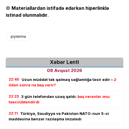
©
Materiallardan istifadə edərkən hiperlinklə
istinad olunmalıdır
.
piylənmə
Xəbər Lenti
08 Avqust 2026
22:40
Uzun müddət tək qalmaq sağlamlığa təsir edir –
2
ildən sonra nə baş verir?
22:23
3 gün telefondan uzaq qaldı:
baş verənlər onu
təəccübləndirdi
22:11
Türkiyə, Səudiyyə və Pakistan NATO-nun 5-ci
maddəsinə bənzər razılaşma imzaladı