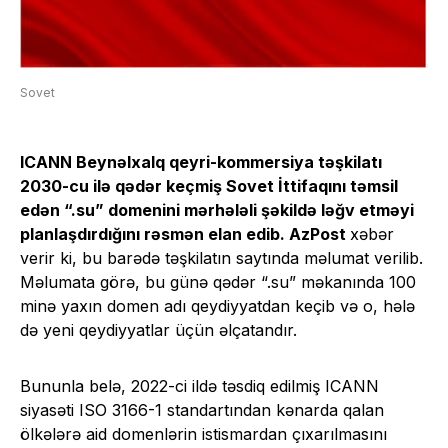
Sovet
ICANN Beynəlxalq qeyri-kommersiya təşkilatı
2030-cu ilə qədər keçmiş Sovet İttifaqını təmsil
edən “.su” domenini mərhələli şəkildə ləğv etməyi
planlaşdırdığını rəsmən elan edib. AzPost
xəbər
verir ki, bu barədə təşkilatın saytında məlumat verilib.
Məlumata görə, bu günə qədər “.su” məkanında 100
minə yaxın domen adı qeydiyyatdan keçib və o, hələ
də yeni qeydiyyatlar üçün əlçatandır.
Bununla belə, 2022-ci ildə təsdiq edilmiş ICANN
siyasəti ISO 3166-1 standartından kənarda qalan
ölkələrə aid domenlərin istismardan çıxarılmasını