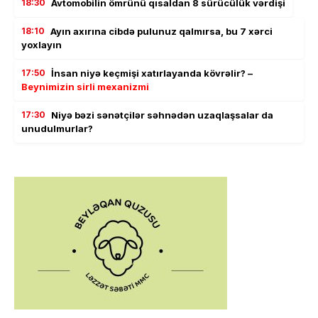
18:30
Avtomobilin ömrünü qısaldan 8 sürücülük vərdişi
18:10
Ayın axırına cibdə pulunuz qalmırsa, bu 7 xərci
yoxlayın
17:50
İnsan niyə keçmişi xatırlayanda kövrəlir? –
Beynimizin sirli mexanizmi
17:30
Niyə bəzi sənətçilər səhnədən uzaqlaşsalar da
unudulmurlar?