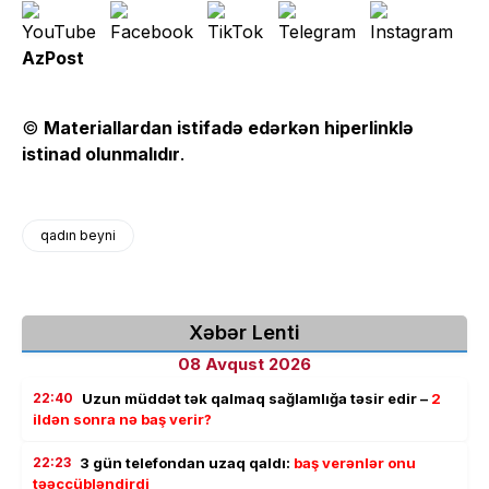
AzPost
©
Materiallardan istifadə edərkən hiperlinklə
istinad olunmalıdır
.
qadın beyni
Xəbər Lenti
08 Avqust 2026
22:40
Uzun müddət tək qalmaq sağlamlığa təsir edir –
2
ildən sonra nə baş verir?
22:23
3 gün telefondan uzaq qaldı:
baş verənlər onu
təəccübləndirdi