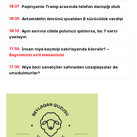
18:37
Paşinyanla Tramp arasında telefon danışığı olub
18:30
Avtomobilin ömrünü qısaldan 8 sürücülük vərdişi
18:10
Ayın axırına cibdə pulunuz qalmırsa, bu 7 xərci
yoxlayın
17:50
İnsan niyə keçmişi xatırlayanda kövrəlir? –
Beynimizin sirli mexanizmi
17:30
Niyə bəzi sənətçilər səhnədən uzaqlaşsalar da
unudulmurlar?