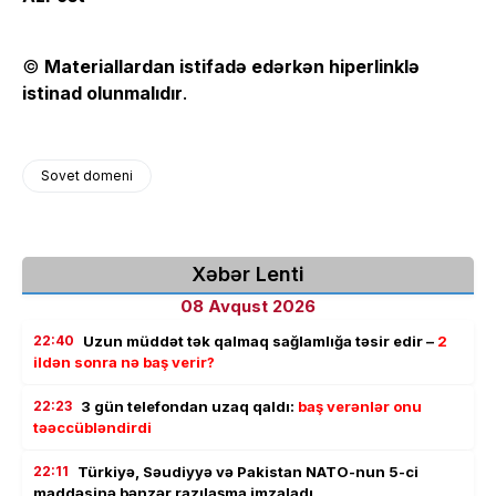
©
Materiallardan istifadə edərkən hiperlinklə
istinad olunmalıdır
.
Sovet domeni
Xəbər Lenti
08 Avqust 2026
22:40
Uzun müddət tək qalmaq sağlamlığa təsir edir –
2
ildən sonra nə baş verir?
22:23
3 gün telefondan uzaq qaldı:
baş verənlər onu
təəccübləndirdi
22:11
Türkiyə, Səudiyyə və Pakistan NATO-nun 5-ci
maddəsinə bənzər razılaşma imzaladı