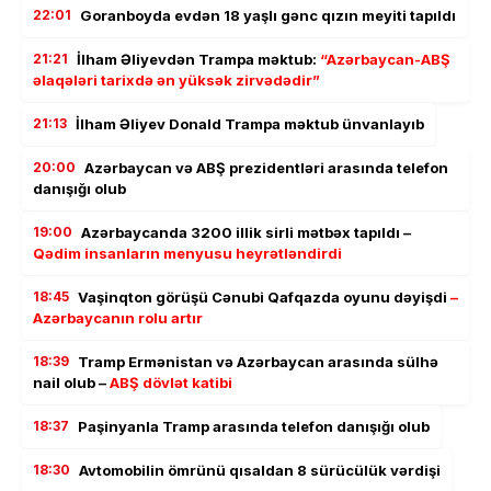
22:01
Goranboyda evdən 18 yaşlı gənc qızın meyiti tapıldı
21:21
İlham Əliyevdən Trampa məktub:
“Azərbaycan-ABŞ
əlaqələri tarixdə ən yüksək zirvədədir”
21:13
İlham Əliyev Donald Trampa məktub ünvanlayıb
20:00
Azərbaycan və ABŞ prezidentləri arasında telefon
danışığı olub
19:00
Azərbaycanda 3200 illik sirli mətbəx tapıldı –
Qədim insanların menyusu heyrətləndirdi
18:45
Vaşinqton görüşü Cənubi Qafqazda oyunu dəyişdi
–
Azərbaycanın rolu artır
18:39
Tramp Ermənistan və Azərbaycan arasında sülhə
nail olub –
ABŞ dövlət katibi
18:37
Paşinyanla Tramp arasında telefon danışığı olub
18:30
Avtomobilin ömrünü qısaldan 8 sürücülük vərdişi