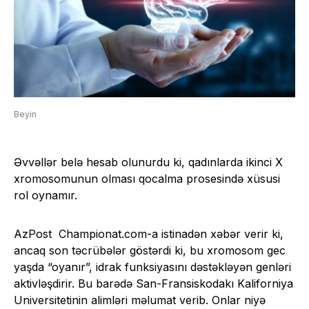
Beyin
Əvvəllər belə hesab olunurdu ki, qadınlarda ikinci X
xromosomunun olması qocalma prosesində xüsusi
rol oynamır.
AzPost
Championat.com-
a istinadən xəbər verir ki,
ancaq son təcrübələr göstərdi ki, bu xromosom gec
yaşda “oyanır”, idrak funksiyasını dəstəkləyən genləri
aktivləşdirir. Bu barədə San-Fransiskodakı Kaliforniya
Universitetinin alimləri məlumat verib. Onlar niyə