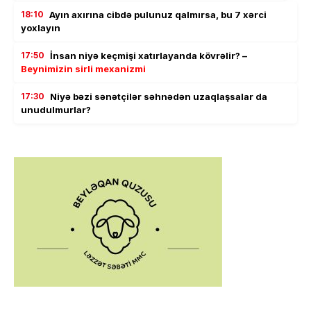
18:10
Ayın axırına cibdə pulunuz qalmırsa, bu 7 xərci
yoxlayın
17:50
İnsan niyə keçmişi xatırlayanda kövrəlir? –
Beynimizin sirli mexanizmi
17:30
Niyə bəzi sənətçilər səhnədən uzaqlaşsalar da
unudulmurlar?