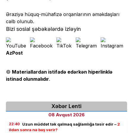
Əraziyə hüquq-mühafizə orqanlarının əməkdaşları
cəlb olunub.
Bizi sosial şəbəkələrdə izləyin
AzPost
©
Materiallardan istifadə edərkən hiperlinklə
istinad olunmalıdır
.
Xəbər Lenti
08 Avqust 2026
22:40
Uzun müddət tək qalmaq sağlamlığa təsir edir –
2
ildən sonra nə baş verir?