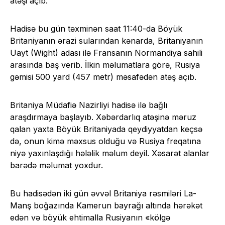
atəşi açıb.
Hadisə bu gün təxminən saat 11:40-da Böyük
Britaniyanın ərazi sularından kənarda, Britaniyanın
Uayt (Wight) adası ilə Fransanın Normandiya sahili
arasında baş verib. İlkin məlumatlara görə, Rusiya
gəmisi 500 yard (457 metr) məsafədən atəş açıb.
Britaniya Müdafiə Nazirliyi hadisə ilə bağlı
araşdırmaya başlayıb. Xəbərdarlıq atəşinə məruz
qalan yaxta Böyük Britaniyada qeydiyyatdan keçsə
də, onun kimə məxsus olduğu və Rusiya freqatına
niyə yaxınlaşdığı hələlik məlum deyil. Xəsarət alanlar
barədə məlumat yoxdur.
Bu hadisədən iki gün əvvəl Britaniya rəsmiləri La-
Manş boğazında Kamerun bayrağı altında hərəkət
edən və böyük ehtimalla Rusiyanın «kölgə