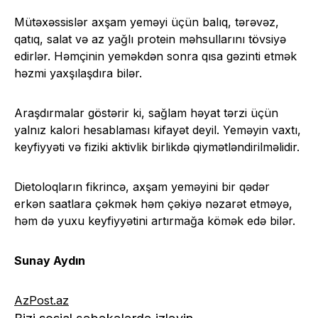
Mütəxəssislər axşam yeməyi üçün balıq, tərəvəz,
qatıq, salat və az yağlı protein məhsullarını tövsiyə
edirlər. Həmçinin yeməkdən sonra qısa gəzinti etmək
həzmi yaxşılaşdıra bilər.
Araşdırmalar göstərir ki, sağlam həyat tərzi üçün
yalnız kalori hesablaması kifayət deyil. Yeməyin vaxtı,
keyfiyyəti və fiziki aktivlik birlikdə qiymətləndirilməlidir.
Dietoloqların fikrincə, axşam yeməyini bir qədər
erkən saatlara çəkmək həm çəkiyə nəzarət etməyə,
həm də yuxu keyfiyyətini artırmağa kömək edə bilər.
Sunay Aydın
AzPost.az