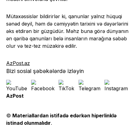
Mütəxəssislər bildirirlər ki, qanunlar yalnız hüquqi
sənəd deyil, həm də cəmiyyətin tarixini və dəyərlərini
əks etdirən bir güzgüdür. Məhz buna görə dünyanın
ən qəribə qanunları belə insanların marağına səbəb
olur və tez-tez müzakirə edilir.
AzPost.az
Bizi sosial şəbəkələrdə izləyin
AzPost
©
Materiallardan istifadə edərkən hiperlinklə
istinad olunmalıdır
.