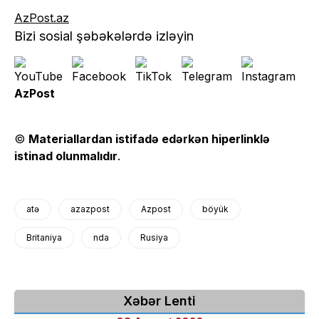
AzPost.az
Bizi sosial şəbəkələrdə izləyin
AzPost
©
Materiallardan istifadə edərkən hiperlinklə
istinad olunmalıdır
.
atə
azazpost
Azpost
böyük
Britaniya
nda
Rusiya
Xəbər Lenti