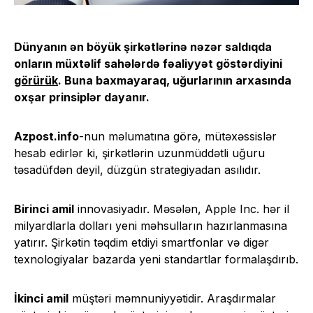
Dünyanın ən böyük şirkətlərinə nəzər saldıqda
onların müxtəlif sahələrdə fəaliyyət göstərdiyini
görürük
. Buna baxmayaraq, uğurlarının arxasında
oxşar prinsiplər dayanır.
Azpost.info
-nun məlumatına görə, mütəxəssislər
hesab edirlər ki, şirkətlərin uzunmüddətli uğuru
təsadüfdən deyil, düzgün strategiyadan asılıdır.
Birinci amil
innovasiyadır. Məsələn, Apple Inc. hər il
milyardlarla dolları yeni məhsulların hazırlanmasına
yatırır. Şirkətin təqdim etdiyi smartfonlar və digər
texnologiyalar bazarda yeni standartlar formalaşdırıb.
İkinci amil
müştəri məmnuniyyətidir. Araşdırmalar