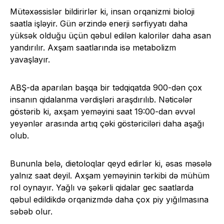
Mütəxəssislər bildirirlər ki, insan orqanizmi bioloji
saatla işləyir. Gün ərzində enerji sərfiyyatı daha
yüksək olduğu üçün qəbul edilən kalorilər daha asan
yandırılır. Axşam saatlarında isə metabolizm
yavaşlayır.
ABŞ-da aparılan başqa bir tədqiqatda 900-dən çox
insanın qidalanma vərdişləri araşdırılıb. Nəticələr
göstərib ki, axşam yeməyini saat 19:00-dan əvvəl
yeyənlər arasında artıq çəki göstəriciləri daha aşağı
olub.
Bununla belə, dietoloqlar qeyd edirlər ki, əsas məsələ
yalnız saat deyil. Axşam yeməyinin tərkibi də mühüm
rol oynayır. Yağlı və şəkərli qidalar gec saatlarda
qəbul edildikdə orqanizmdə daha çox piy yığılmasına
səbəb olur.