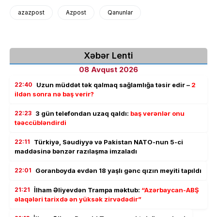
azazpost
Azpost
Qanunlar
Xəbər Lenti
08 Avqust 2026
22:40
Uzun müddət tək qalmaq sağlamlığa təsir edir –
2
ildən sonra nə baş verir?
22:23
3 gün telefondan uzaq qaldı:
baş verənlər onu
təəccübləndirdi
22:11
Türkiyə, Səudiyyə və Pakistan NATO-nun 5-ci
maddəsinə bənzər razılaşma imzaladı
22:01
Goranboyda evdən 18 yaşlı gənc qızın meyiti tapıldı
21:21
İlham Əliyevdən Trampa məktub:
“Azərbaycan-ABŞ
əlaqələri tarixdə ən yüksək zirvədədir”