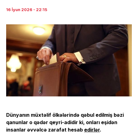
16 İyun 2026 - 22:15
Dünyanın müxtəlif ölkələrində qəbul edilmiş bəzi
qanunlar o qədər qeyri-adidir ki, onları eşidən
insanlar əvvəlcə zarafat hesab
edirlər
.