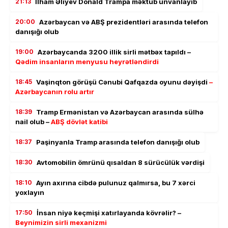
21:13
İlham Əliyev Donald Trampa məktub ünvanlayıb
20:00
Azərbaycan və ABŞ prezidentləri arasında telefon
danışığı olub
19:00
Azərbaycanda 3200 illik sirli mətbəx tapıldı –
Qədim insanların menyusu heyrətləndirdi
18:45
Vaşinqton görüşü Cənubi Qafqazda oyunu dəyişdi
–
Azərbaycanın rolu artır
18:39
Tramp Ermənistan və Azərbaycan arasında sülhə
nail olub –
ABŞ dövlət katibi
18:37
Paşinyanla Tramp arasında telefon danışığı olub
18:30
Avtomobilin ömrünü qısaldan 8 sürücülük vərdişi
18:10
Ayın axırına cibdə pulunuz qalmırsa, bu 7 xərci
yoxlayın
17:50
İnsan niyə keçmişi xatırlayanda kövrəlir? –
Beynimizin sirli mexanizmi