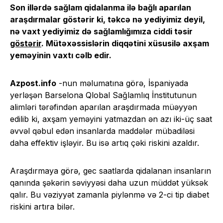
Son illərdə sağlam qidalanma ilə bağlı aparılan
araşdırmalar göstərir ki, təkcə nə yediyimiz deyil,
nə vaxt yediyimiz də sağlamlığımıza ciddi təsir
göstərir
. Mütəxəssislərin diqqətini xüsusilə axşam
yeməyinin vaxtı cəlb edir.
Azpost.info
-nun məlumatına görə, İspaniyada
yerləşən Barselona Qlobal Sağlamlıq İnstitutunun
alimləri tərəfindən aparılan araşdırmada müəyyən
edilib ki, axşam yeməyini yatmazdan ən azı iki-üç saat
əvvəl qəbul edən insanlarda maddələr mübadiləsi
daha effektiv işləyir. Bu isə artıq çəki riskini azaldır.
Araşdırmaya görə, gec saatlarda qidalanan insanların
qanında şəkərin səviyyəsi daha uzun müddət yüksək
qalır. Bu vəziyyət zamanla piylənmə və 2-ci tip diabet
riskini artıra bilər.