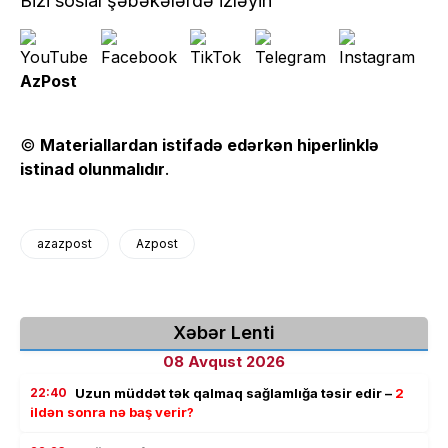
Bizi sosial şəbəkələrdə izləyin
AzPost
©
Materiallardan istifadə edərkən hiperlinklə
istinad olunmalıdır
.
azazpost
Azpost
Xəbər Lenti
08 Avqust 2026
22:40
Uzun müddət tək qalmaq sağlamlığa təsir edir –
2
ildən sonra nə baş verir?