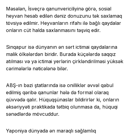
Məsələn, İsveçrə qanunvericiliyinə görə, sosial
heyvan hesab edilən dəniz donuzunu tək saxlamaq
tövsiyə edilmir. Heyvanların rifahı ilə bağlı qaydalar
onların cüt halda saxlanmasını təşviq edir.
Sinqapur isə dünyanın ən sərt ictimai qaydalarına
malik ölkələrdən biridir. Burada küçələrdə saqqız
atılması və ya ictimai yerlərin çirkləndirilməsi yüksək
cərimələrlə nəticələnə bilər.
ABŞ-ın bəzi ştatlarında isə onilliklər əvvəl qəbul
edilmiş qəribə qanunlar hələ də formal olaraq
qüvvədə qalır. Hüquqşünaslar bildirirlər ki, onların
əksəriyyəti praktikada tətbiq olunmasa da, hüquqi
sənədlərdə mövcuddur.
Yaponiya dünyada ən maraqlı sağlamlıq