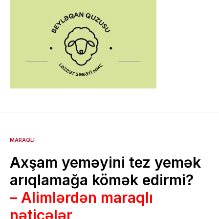
MARAQLI
Axşam yeməyini tez yemək
arıqlamağa kömək edirmi?
– Alimlərdən maraqlı
nəticələr