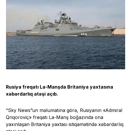
Rusiya freqatı La-Manşda Britaniya yaxtasına
xəbərdarlıq atəşi
açıb
.
“Sky News”un məlumatına görə, Rusiyanın «Admiral
Qriqoroviç» freqatı La-Manş boğazında ona
yaxınlaşan Britaniya yaxtası istiqamətində xəbərdarlıq