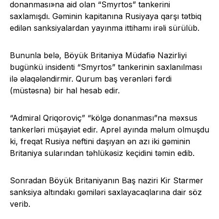
donanması»na aid olan “Smyrtos” tankerini
saxlamışdı. Gəminin kapitanına Rusiyaya qarşı tətbiq
edilən sanksiyalardan yayınma ittihamı irəli sürülüb.
Bununla belə, Böyük Britaniya Müdafiə Nazirliyi
bugünkü insidenti “Smyrtos” tankerinin saxlanılması
ilə əlaqələndirmir. Qurum baş verənləri fərdi
(müstəsna) bir hal hesab edir.
“Admiral Qriqoroviç” “kölgə donanması”na məxsus
tankerləri müşayiət edir. Aprel ayında məlum olmuşdu
ki, freqat Rusiya neftini daşıyan ən azı iki gəminin
Britaniya sularından təhlükəsiz keçidini təmin edib.
Sonradan Böyük Britaniyanın Baş naziri Kir Starmer
sanksiya altındakı gəmiləri saxlayacaqlarına dair söz
verib.