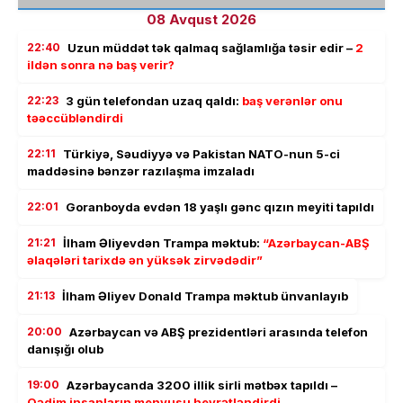
08 Avqust 2026
22:40
Uzun müddət tək qalmaq sağlamlığa təsir edir –
2
ildən sonra nə baş verir?
22:23
3 gün telefondan uzaq qaldı:
baş verənlər onu
təəccübləndirdi
22:11
Türkiyə, Səudiyyə və Pakistan NATO-nun 5-ci
maddəsinə bənzər razılaşma imzaladı
22:01
Goranboyda evdən 18 yaşlı gənc qızın meyiti tapıldı
21:21
İlham Əliyevdən Trampa məktub:
“Azərbaycan-ABŞ
əlaqələri tarixdə ən yüksək zirvədədir”
21:13
İlham Əliyev Donald Trampa məktub ünvanlayıb
20:00
Azərbaycan və ABŞ prezidentləri arasında telefon
danışığı olub
19:00
Azərbaycanda 3200 illik sirli mətbəx tapıldı –
Qədim insanların menyusu heyrətləndirdi