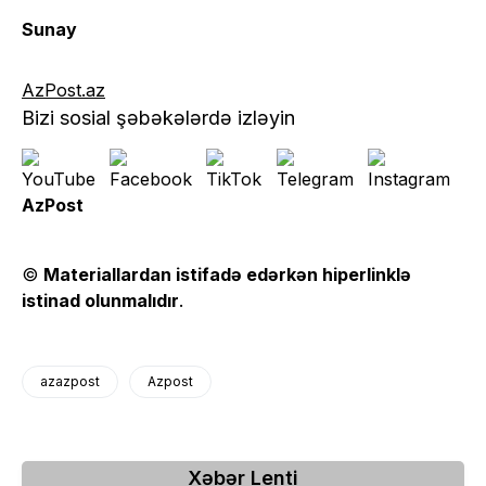
Sunay
AzPost.az
Bizi sosial şəbəkələrdə izləyin
AzPost
©
Materiallardan istifadə edərkən hiperlinklə
istinad olunmalıdır
.
azazpost
Azpost
Xəbər Lenti