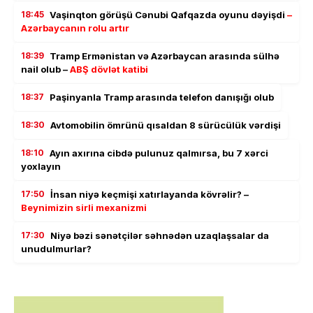
18:45
Vaşinqton görüşü Cənubi Qafqazda oyunu dəyişdi
–
Azərbaycanın rolu artır
18:39
Tramp Ermənistan və Azərbaycan arasında sülhə
nail olub –
ABŞ dövlət katibi
18:37
Paşinyanla Tramp arasında telefon danışığı olub
18:30
Avtomobilin ömrünü qısaldan 8 sürücülük vərdişi
18:10
Ayın axırına cibdə pulunuz qalmırsa, bu 7 xərci
yoxlayın
17:50
İnsan niyə keçmişi xatırlayanda kövrəlir? –
Beynimizin sirli mexanizmi
17:30
Niyə bəzi sənətçilər səhnədən uzaqlaşsalar da
unudulmurlar?