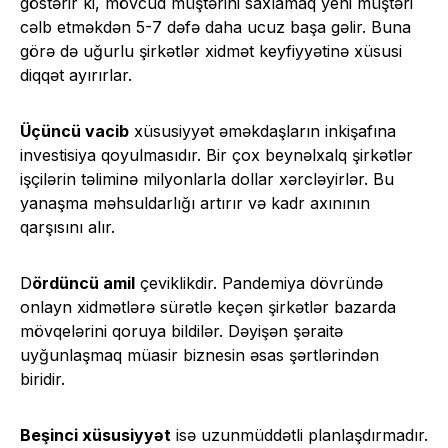
göstərir ki, mövcud müştərini saxlamaq yeni müştəri
cəlb etməkdən 5-7 dəfə daha ucuz başa gəlir. Buna
görə də uğurlu şirkətlər xidmət keyfiyyətinə xüsusi
diqqət ayırırlar.
Üçüncü vacib
xüsusiyyət əməkdaşların inkişafına
investisiya qoyulmasıdır. Bir çox beynəlxalq şirkətlər
işçilərin təliminə milyonlarla dollar xərcləyirlər. Bu
yanaşma məhsuldarlığı artırır və kadr axınının
qarşısını alır.
D
ördüncü amil
çeviklikdir. Pandemiya dövründə
onlayn xidmətlərə sürətlə keçən şirkətlər bazarda
mövqelərini qoruya bildilər. Dəyişən şəraitə
uyğunlaşmaq müasir biznesin əsas şərtlərindən
biridir.
Beşinci xüsusiyyət
isə uzunmüddətli planlaşdırmadır.