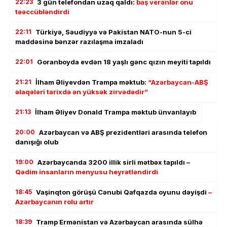
22:23
3 gün telefondan uzaq qaldı:
baş verənlər onu
təəccübləndirdi
22:11
Türkiyə, Səudiyyə və Pakistan NATO-nun 5-ci
maddəsinə bənzər razılaşma imzaladı
22:01
Goranboyda evdən 18 yaşlı gənc qızın meyiti tapıldı
21:21
İlham Əliyevdən Trampa məktub:
“Azərbaycan-ABŞ
əlaqələri tarixdə ən yüksək zirvədədir”
21:13
İlham Əliyev Donald Trampa məktub ünvanlayıb
20:00
Azərbaycan və ABŞ prezidentləri arasında telefon
danışığı olub
19:00
Azərbaycanda 3200 illik sirli mətbəx tapıldı –
Qədim insanların menyusu heyrətləndirdi
18:45
Vaşinqton görüşü Cənubi Qafqazda oyunu dəyişdi
–
Azərbaycanın rolu artır
18:39
Tramp Ermənistan və Azərbaycan arasında sülhə