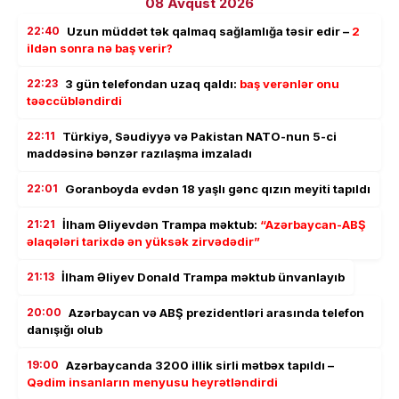
08 Avqust 2026
22:40
Uzun müddət tək qalmaq sağlamlığa təsir edir –
2
ildən sonra nə baş verir?
22:23
3 gün telefondan uzaq qaldı:
baş verənlər onu
təəccübləndirdi
22:11
Türkiyə, Səudiyyə və Pakistan NATO-nun 5-ci
maddəsinə bənzər razılaşma imzaladı
22:01
Goranboyda evdən 18 yaşlı gənc qızın meyiti tapıldı
21:21
İlham Əliyevdən Trampa məktub:
“Azərbaycan-ABŞ
əlaqələri tarixdə ən yüksək zirvədədir”
21:13
İlham Əliyev Donald Trampa məktub ünvanlayıb
20:00
Azərbaycan və ABŞ prezidentləri arasında telefon
danışığı olub
19:00
Azərbaycanda 3200 illik sirli mətbəx tapıldı –
Qədim insanların menyusu heyrətləndirdi