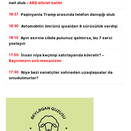
nail olub –
ABŞ dövlət katibi
18:37
Paşinyanla Tramp arasında telefon danışığı olub
18:30
Avtomobilin ömrünü qısaldan 8 sürücülük vərdişi
18:10
Ayın axırına cibdə pulunuz qalmırsa, bu 7 xərci
yoxlayın
17:50
İnsan niyə keçmişi xatırlayanda kövrəlir? –
Beynimizin sirli mexanizmi
17:30
Niyə bəzi sənətçilər səhnədən uzaqlaşsalar da
unudulmurlar?