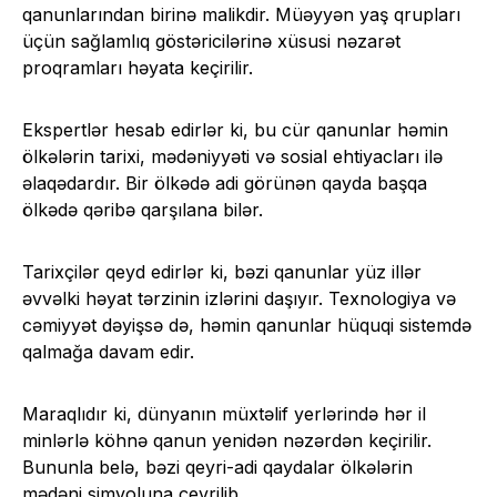
qanunlarından birinə malikdir. Müəyyən yaş qrupları
üçün sağlamlıq göstəricilərinə xüsusi nəzarət
proqramları həyata keçirilir.
Ekspertlər hesab edirlər ki, bu cür qanunlar həmin
ölkələrin tarixi, mədəniyyəti və sosial ehtiyacları ilə
əlaqədardır. Bir ölkədə adi görünən qayda başqa
ölkədə qəribə qarşılana bilər.
Tarixçilər qeyd edirlər ki, bəzi qanunlar yüz illər
əvvəlki həyat tərzinin izlərini daşıyır. Texnologiya və
cəmiyyət dəyişsə də, həmin qanunlar hüquqi sistemdə
qalmağa davam edir.
Maraqlıdır ki, dünyanın müxtəlif yerlərində hər il
minlərlə köhnə qanun yenidən nəzərdən keçirilir.
Bununla belə, bəzi qeyri-adi qaydalar ölkələrin
mədəni simvoluna çevrilib.