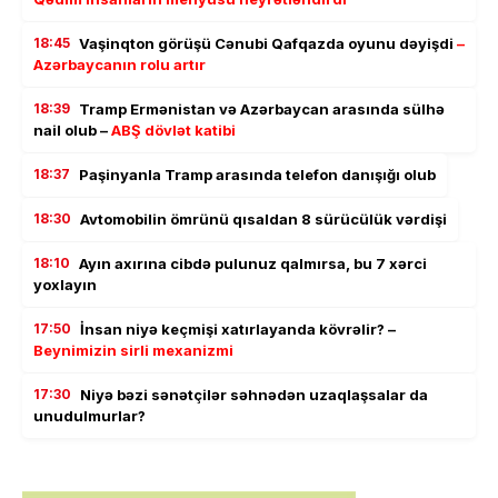
18:45
Vaşinqton görüşü Cənubi Qafqazda oyunu dəyişdi
–
Azərbaycanın rolu artır
18:39
Tramp Ermənistan və Azərbaycan arasında sülhə
nail olub –
ABŞ dövlət katibi
18:37
Paşinyanla Tramp arasında telefon danışığı olub
18:30
Avtomobilin ömrünü qısaldan 8 sürücülük vərdişi
18:10
Ayın axırına cibdə pulunuz qalmırsa, bu 7 xərci
yoxlayın
17:50
İnsan niyə keçmişi xatırlayanda kövrəlir? –
Beynimizin sirli mexanizmi
17:30
Niyə bəzi sənətçilər səhnədən uzaqlaşsalar da
unudulmurlar?