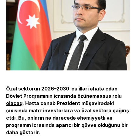
Özəl sektorun 2026–2030-cu illəri əhatə edən
Dövlət Proqramının icrasında özünəməxsus rolu
olacaq
. Hətta cənab Prezident müşavirədəki
çıxışında məhz investorlara və özəl sektora çağırış
etdi. Bu, onların nə dərəcədə əhəmiyyətli və
proqramın icrasında aparıcı bir qüvvə olduğunu bir
daha göstərir.