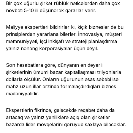
Bir çox uğurlu şirkət rüblük nəticələrdən daha çox
növbəti 5-10 ili düşünərək qərarlar verir.
Maliyyə ekspertləri bildirirlər ki, kiçik bizneslər də bu
prinsiplərdən yararlana bilərlər. İnnovasiya, müştəri
məmnuniyyəti, işçi inkişafı və strateji planlaşdırma
yalnız nəhəng korporasiyalar üçün deyil.
Son hesabatlara görə, dünyanın ən dəyərli
şirkətlərinin ümumi bazar kapitallaşması trilyonlarla
dollarla ölçülür. Onların uğurunun əsas səbəbi isə
məhz uzun illər ərzində formalaşdırdıqları biznes
mədəniyyətidir.
Ekspertlərin fikrincə, gələcəkdə rəqabət daha da
artacaq və yalnız yeniliklərə açıq olan şirkətlər
bazarda lider mövqelərini qoruyub saxlaya biləcəklər.