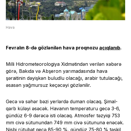
Hava
Fevralın 8-də gözlənilən hava proqnozu
açıqlanıb
.
Milli Hidrometeorologiya Xidmətindən verilən xəbərə
görə, Bakıda və Abşeron yarımadasında hava
şəraitinin dəyişkən buludlu olacağı, arabir tutulacağı,
əsasən yağmursuz keçəcəyi gözlənilir.
Gecə və səhər bəzi yerlərdə duman olacaq. Şimal-
qərb küləyi əsəcək. Havanın temperaturu gecə 3-6,
gündüz 6-9 dərəcə isti olacaq. Atmosfer təzyiqi 753
mm civə sütunundan 749 mm civə sütununa enəcək.
Nisbi rütubət gecə 85-90 %, gündüz 75-80 % təşkil