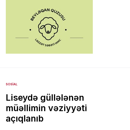
SOSIAL
Liseydə güllələnən
müəllimin vəziyyəti
açıqlanıb