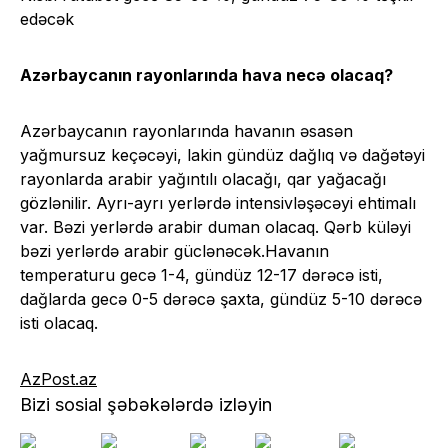
edəcək
Azərbaycanın rayonlarında hava necə olacaq?
Azərbaycanın rayonlarında havanın əsasən
yağmursuz keçəcəyi, lakin gündüz dağlıq və dağətəyi
rayonlarda arabir yağıntılı olacağı, qar yağacağı
gözlənilir. Ayrı-ayrı yerlərdə intensivləşəcəyi ehtimalı
var. Bəzi yerlərdə arabir duman olacaq. Qərb küləyi
bəzi yerlərdə arabir güclənəcək.Havanın
temperaturu gecə 1-4, gündüz 12-17 dərəcə isti,
dağlarda gecə 0-5 dərəcə şaxta, gündüz 5-10 dərəcə
isti olacaq.
AzPost.az
Bizi sosial şəbəkələrdə izləyin