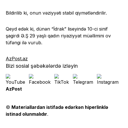
Bildirilib ki, onun vəziyyəti stabil qiymətləndirilir.
Qeyd edək ki, dünən “İdrak” liseyində 10-ci sinif
şagirdi Ə.Ş 29 yaşlı qadın riyaziyyat müəllimini ov
tüfəngi ilə vurub.
AzPost.az
Bizi sosial şəbəkələrdə izləyin
AzPost
©
Materiallardan istifadə edərkən hiperlinklə
istinad olunmalıdır
.