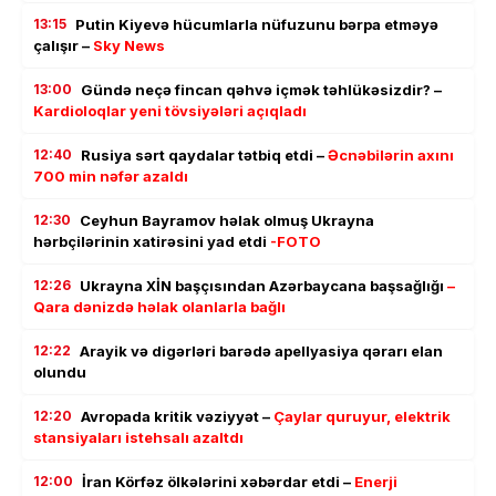
13:15
Putin Kiyevə hücumlarla nüfuzunu bərpa etməyə
çalışır –
Sky News
13:00
Gündə neçə fincan qəhvə içmək təhlükəsizdir? –
Kardioloqlar yeni tövsiyələri açıqladı
12:40
Rusiya sərt qaydalar tətbiq etdi –
Əcnəbilərin axını
700 min nəfər azaldı
12:30
Ceyhun Bayramov həlak olmuş Ukrayna
hərbçilərinin xatirəsini yad etdi
-FOTO
12:26
Ukrayna XİN başçısından Azərbaycana başsağlığı
–
Qara dənizdə həlak olanlarla bağlı
12:22
Arayik və digərləri barədə apellyasiya qərarı elan
olundu
12:20
Avropada kritik vəziyyət –
Çaylar quruyur, elektrik
stansiyaları istehsalı azaltdı
12:00
İran Körfəz ölkələrini xəbərdar etdi –
Enerji