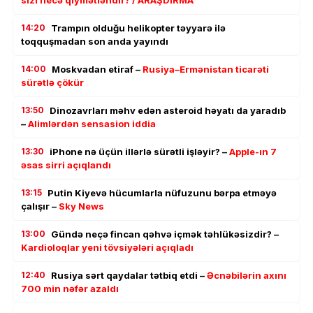
sizi necə qiymətləndir? / ARAŞDIRMA
14:20
Trampın olduğu helikopter təyyarə ilə
toqquşmadan son anda yayındı
14:00
Moskvadan etiraf –
Rusiya–Ermənistan ticarəti
sürətlə çökür
13:50
Dinozavrları məhv edən asteroid həyatı da yaradıb
–
Alimlərdən sensasion iddia
13:30
iPhone nə üçün illərlə sürətli işləyir? –
Apple-ın 7
əsas sirri açıqlandı
13:15
Putin Kiyevə hücumlarla nüfuzunu bərpa etməyə
çalışır –
Sky News
13:00
Gündə neçə fincan qəhvə içmək təhlükəsizdir? –
Kardioloqlar yeni tövsiyələri açıqladı
12:40
Rusiya sərt qaydalar tətbiq etdi –
Əcnəbilərin axını
700 min nəfər azaldı