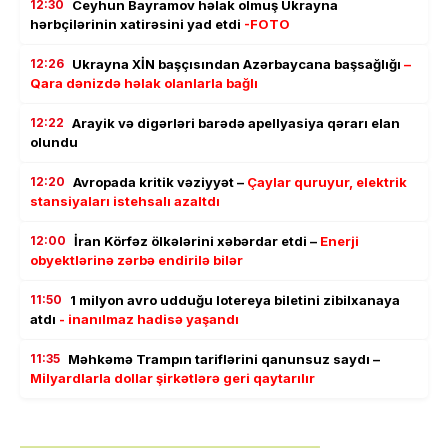
12:30
Ceyhun Bayramov həlak olmuş Ukrayna
hərbçilərinin xatirəsini yad etdi
-FOTO
12:26
Ukrayna XİN başçısından Azərbaycana başsağlığı
–
Qara dənizdə həlak olanlarla bağlı
12:22
Arayik və digərləri barədə apellyasiya qərarı elan
olundu
12:20
Avropada kritik vəziyyət –
Çaylar quruyur, elektrik
stansiyaları istehsalı azaltdı
12:00
İran Körfəz ölkələrini xəbərdar etdi –
Enerji
obyektlərinə zərbə endirilə bilər
11:50
1 milyon avro udduğu lotereya biletini zibilxanaya
atdı
- inanılmaz hadisə yaşandı
11:35
Məhkəmə Trampın tariflərini qanunsuz saydı –
Milyardlarla dollar şirkətlərə geri qaytarılır