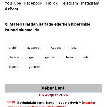
AzPost
©
Materiallardan istifadə edərkən hiperlinklə
istinad olunmalıdır
.
arabir
azazpost
Azpost
bəzi
Dərəcə
gec
gündüz
hava
nda
olacaq
yerlərdə
Xəbər Lenti
06 Avqust 2026
14:35
Geyiminizin rəngi haqqınızda nə deyir?-
İnsanlar