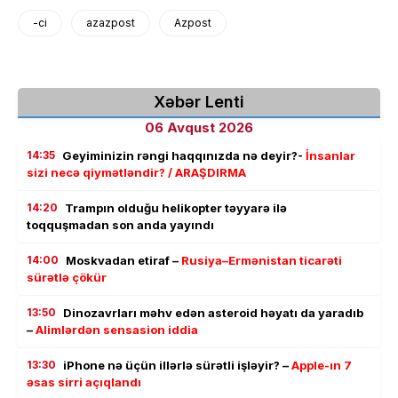
-ci
azazpost
Azpost
Xəbər Lenti
06 Avqust 2026
14:35
Geyiminizin rəngi haqqınızda nə deyir?-
İnsanlar
sizi necə qiymətləndir? / ARAŞDIRMA
14:20
Trampın olduğu helikopter təyyarə ilə
toqquşmadan son anda yayındı
14:00
Moskvadan etiraf –
Rusiya–Ermənistan ticarəti
sürətlə çökür
13:50
Dinozavrları məhv edən asteroid həyatı da yaradıb
–
Alimlərdən sensasion iddia
13:30
iPhone nə üçün illərlə sürətli işləyir? –
Apple-ın 7
əsas sirri açıqlandı